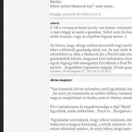
Kérdés:
Itthon mehet Hankook-kal? -amit ismer...
Előzmény: atiwrc 378. 2017-03-23 11:51:11
atiwrc
6 VB-s versenyen beért tavaly van benne versenykil
is már eléggé az autót a gumikat. Sehol nem írta 
elsők lesznek, vagy az elejében fognak menni :)
Az biztos, hogy ahogy néztem kevesebb logó került f
lehet a fehéredő gazdaság miatt van, de ami talán f
ellentétben az idén a Hankook (és a Pirelli) már ninc
gumimárkák között, magyarul nem indulhatsz olya
egyik legnagyobb támogatója Friciéknek a Ford Pet
mellett....(legalábbis logóméret alapján :D erre go
Előzmény: dictus magister 377. 2017-03-21 18:50:11
dictus magister
"Van bennünk bőven kilométer, ettől egyáltalán nem
...Az autót jól kiismertük az utóbbi időben, belakt
nagyon megbízható technika, amivel élmény minden
Frici optimizmusa és magabiztossága a régi! Hajr
figyelünk, aztán értékelünk... Fricit is... Nyugtával 
"Egyáltalán nem bánjuk, hogy itthon indulunk, me
hiányzott a magyar közönség, a nézők szeretete. A 
sokan elkísértek minket, de azért itthon mégis más 