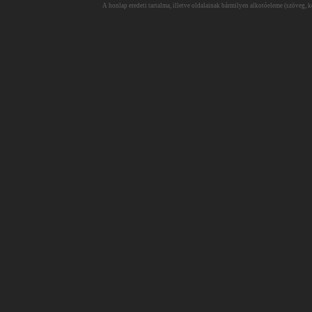
A honlap eredeti tartalma, illetve oldalainak bármilyen alkotóeleme (szöveg, ké