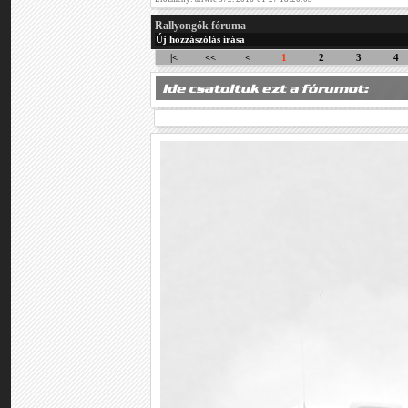
Rallyongók fóruma
Új hozzászólás írása
|<
<<
<
1
2
3
4