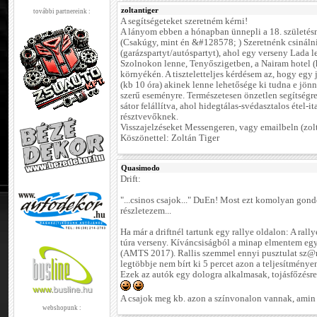
zoltantiger
további partnereink :
A segítségeteket szeretném kérni!
A lányom ebben a hónapban ünnepli a 18. születésn
(Csakúgy, mint én &#128578; ) Szeretnénk csinálni
(garázspartyt/autóspartyt), ahol egy verseny Lada l
Szolnokon lenne, Tenyőszigetben, a Nairam hotel (
környékén. A tiszteletteljes kérdésem az, hogy egy 
(kb 10 óra) akinek lenne lehetősége ki tudna e jön
szerű eseményre. Természetesen önzetlen segítség
sátor felállítva, ahol hidegtálas-svédasztalos étel-it
résztvevőknek.
Visszajelzéseket Messengeren, vagy emailbeln (zo
Köszönettel: Zoltán Tiger
Quasimodo
Drift:
"...csinos csajok..." DuEn! Most ezt komolyan gond
részletezem...
Ha már a driftnél tartunk egy rallye oldalon: A ral
túra verseny. Kíváncsiságból a minap elmentem egy 
(AMTS 2017). Rallis szemmel ennyi pusztulat sz@rt
legtöbbje nem bírt ki 5 percet azon a teljesítmény
Ezek az autók egy dologra alkalmasak, tojásfőzésre
A csajok meg kb. azon a színvonalon vannak, amin 
webshopunk :