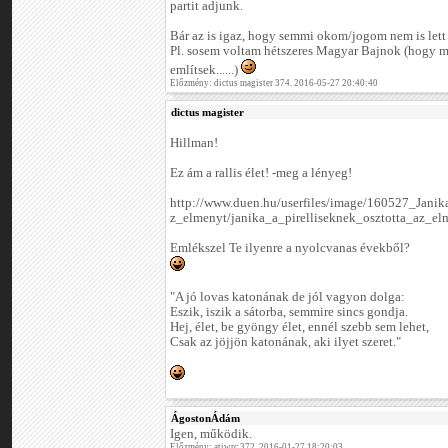
partit adjunk.
Bár az is igaz, hogy semmi okom/jogom nem is lett 
Pl. sosem voltam hétszeres Magyar Bajnok (hogy m
említsek......)
Előzmény: dictus magister 374. 2016-05-27 20:40:40
dictus magister
Hillman!
Ez ám a rallis élet! -meg a lényeg!
http://www.duen.hu/userfiles/image/160527_Jani
z_elmenyt/janika_a_pirelliseknek_osztotta_az_el
Emlékszel Te ilyenre a nyolcvanas évekből?
"A jó lovas katonának de jól vagyon dolga:
Eszik, iszik a sátorba, semmire sincs gondja.
Hej, élet, be gyöngy élet, ennél szebb sem lehet,
Csak az jöjjön katonának, aki ilyet szeret."
ÁgostonÁdám
Igen, működik.
Előzmény: atiwrc 372. 2016-01-27 18:20:03