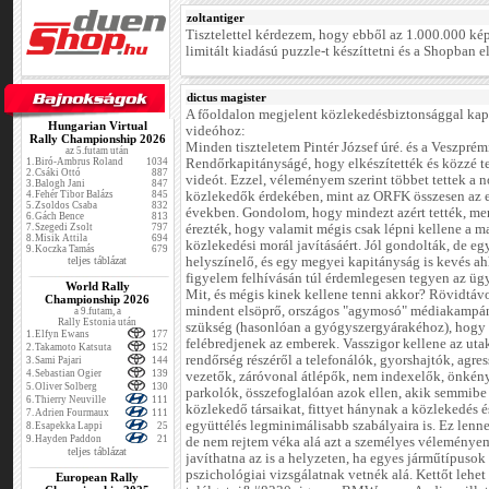
zoltantiger
Tisztelettel kérdezem, hogy ebből az 1.000.000 ké
limitált kiadású puzzle-t készíttetni és a Shopban e
dictus magister
A főoldalon megjelent közlekedésbiztonsággal kap
Hungarian Virtual
videóhoz:
Rally Championship 2026
Minden tiszteletem Pintér József úré. és a Veszprém
az 5.futam után
1.
Biró-Ambrus Roland
1034
Rendőrkapitányságé, hogy elkészítették és közzé te
2.
Csáki Ottó
887
videót. Ezzel, véleményem szerint többet tettek a 
3.
Balogh Jani
847
4.
Fehér Tibor Balázs
845
közlekedők érdekében, mint az ORFK összesen az 
5.
Zsoldos Csaba
832
években. Gondolom, hogy mindezt azért tették, me
6.
Gách Bence
813
7.
Szegedi Zsolt
797
érezték, hogy valamit mégis csak lépni kellene a m
8.
Misik Attila
694
közlekedési morál javításáért. Jól gondolták, de egy
9.
Koczka Tamás
679
teljes táblázat
helyszínelő, és egy megyei kapitányság is kevés a
figyelem felhívásán túl érdemlegesen tegyen az üg
World Rally
Mit, és mégis kinek kellene tenni akkor? Rövidtáv
Championship 2026
mindent elsöprő, országos "agymosó" médiakampá
a 9.futam, a
Rally Estonia után
szükség (hasonlóan a gyógyszergyárakéhoz), hogy
1.
Elfyn Ewans
177
felébredjenek az emberek. Vasszigor kellene az uta
2.
Takamoto Katsuta
152
rendőrség részéről a telefonálók, gyorshajtók, agre
3.
Sami Pajari
144
4.
Sebastian Ogier
139
vezetők, záróvonal átlépők, nem indexelők, önkén
5.
Oliver Solberg
130
parkolók, összefoglalóan azok ellen, akik semmibe
6.
Thierry Neuville
111
közlekedő társaikat, fittyet hánynak a közlekedés é
7.
Adrien Fourmaux
111
együttélés legminimálisabb szabályaira is. Ez len
8.
Esapekka Lappi
25
9.
Hayden Paddon
21
de nem rejtem véka alá azt a személyes véleménye
teljes táblázat
javíthatna az is a helyzeten, ha egyes járműtípusok
pszichológiai vizsgálatnak vetnék alá. Kettőt lehet
European Rally