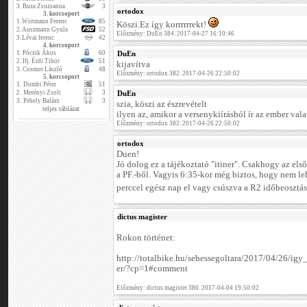
3.
Buza Zsuzsanna
3
ortodox
3. korcsoport
1.
Wirtmann Ferenc
85
Köszi.Ez így korrrrrrekt!
2.
Auszmann Gyula
52
Előzmény: DuEn 384. 2017-04-27 16:10:46
3.
Lévai ferenc
42
4. korcsoport
1.
Póczik Ákos
60
DuEn
2.
Ifj. Érdi Tibor
51
kijavítva
3.
Csomor László
48
Előzmény: ortodox 382. 2017-04-26 22:50:02
5. korcsoport
1.
Dombi Péter
51
2.
Merényi Zsolt
3
DuEn
3.
Pehely Balázs
3
szia, köszi az észrevételt
teljes táblázat
ilyen az, amikor a versenykiírásból ír az ember valam
Előzmény: ortodox 382. 2017-04-26 22:50:02
ortodox
Duen!
Jó dolog ez a tájékoztató "itiner". Csakhogy az els
a PF.-ből. Vagyis 6:35-kor még biztos, hogy nem le
perccel egész nap el vagy csúszva a R2 időbeosztá
dictus magister
Rokon történet:
http://totalbike.hu/sebessegoltara/2017/04/26/ig
er/?cp=1#comment
Előzmény: dictus magister 380. 2017-04-04 19:50:02