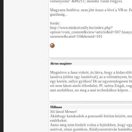
versenyezni" &#8211; mondta Turán Frigyes.
Magyarra fordítva: nem jött össze a lóvé a VB-re. F
gazdaság...
forrás:
http://www.miskolcrally.hu/index.php?
option=com_content&view=article&id=507:hianyz
szeretete&catid=10&Itemid=101
dictus magister
Megnézve a Jana videót, és látva, hogy a hidas előtt
lassítva (előtte egy lassítóval), az a véleményem, ho
egy kretén, rallye gyilkos! De az egyetemlegesen b
ott nem látott autót elfordulni. Pl. széria Zsigát, va
mai aszfalthoz, no meg a mai technikához képest...
Hillman
Jól látod Mester!
Akárhogy kutakodok a porosodó fotóim között, nem
emlékeket.
Anno meg nem fordult volna a fejünkben, hogy egy
autóval, olasz gumikon, Királyszentistván határáb