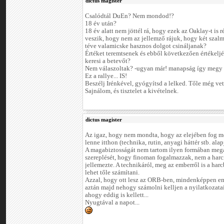
dictus magister
Csalódtál DuEn? Nem mondod!?
18 év után?
18 év alatt nem jöttél rá, hogy ezek az Oaklay-t is r
veszik, hogy nem az jellemző rájuk, hogy két szalm
téve valamicske hasznos dolgot csináljanak?
Értéket teremtsenek és ebből következően értékelj
keresi a betevőt?
Nem válaszoltak? -ugyan már! manapság így megy 
Ez a rallye... IS!
Beszélj Irénkével, gyógyítsd a lelked. Tőle még vet
Sajnálom, és tisztelet a kivételnek.
dictus magister
Az igaz, hogy nem mondta, hogy az elejében fog men
lenne itthon (technika, rutin, anyagi háttér stb. alap
A magabiztosságát nem tartom ilyen formában mega
szereplését, hogy finoman fogalmazzak, nem a harc
jellemezte. A technikáról, meg az emberről is a har
lehet tőle számítani.
Azzal, hogy ott lesz az ORB-ben, mindenképpen em
aztán majd nehogy számolni kelljen a nyilatkozata
ahogy eddig is kellett...
Nyugtával a napot...