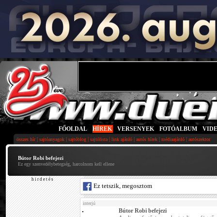
FŐOLDAL
|
HÍREK
|
VERSENYEK
|
FOTÓALBUM
|
VID
|
|
|
|
|
|
|
összes hír
sajtóanyagok
sajtóblog
sajtólista
link ajánló
autós hírek
médiaajánló
autószektor
Bútor Robi befejezi
Ez egy szenvedélybetegség, harcolnom kell ellene
h i r d e t é s
Ez tetszik, megosztom
interjú
Bútor Robi befejezi