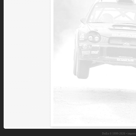
DuEn © 1999-2026 •
impres