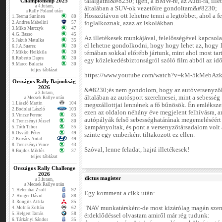
Championship 2025
találgatni&#8230; igen, a BMW-re, az Audi-ra, ille
a 4.futam,
általában a SUV-ok vezetőire gondoltam&#8230;
a Rally Poland után
Hosszútávon ott lehetne tenni a legtöbbet, ahol a f
1.
Teemu Suninen
80
2.
Andrea Mabelini
57
foglalkoznak, azaz az iskolákban.
3.
Miko Marczyk
47
4.
G. Basso
45
Az illetékesek munkájával, felelősségével kapcsola
5.
Jakub Matulka
35
el lehetne gondolkodni, hogy hogy lehet az, hogy
6.
J.A.Suarez
30
7.
Mikko Heikkila
30
témában sokkal előrébb jártunk, mint ahol most tar
8.
Roberto Dapra
30
egy közlekedésbiztonságról szóló film abból az idő
9.
Marco Bulacia
30
teljes táblázat
https://www.youtube.com/watch?v=kM-5kMebAz
Országos Rally Bajnokság
2026
&#8230;és nem gondolom, hogy az autóversenyző
a 3.futam,
általában az autósport szerelmesei, mint a sebesség
a Mecsek Rallye után
1.
László Martin
104
megszállottjai lennének a fő bűnösök. Én emlékszem
2.
Bodolai László
103
ezen az oldalon néhány éve megjelent felhívásra, 
3.
Vincze Ferenc
85
autópályák felső sebességhatárának megemeléséért
4.
Trencsényi József
80
kampányoltak, és pont a versenyzőtársadalom volt 
5.
Tóth Tibor
55
6.
Osváth Péter
49
szinte egy emberként tiltakozott ez ellen.
7.
Kovács Antal
49
8.
Trencsényi Vince
43
Szóval, lenne feladat, hajrá illetékesek!
9.
Bujdos Miklós
37
teljes táblázat
Országos Rally Challenge
2026
dictus magister
a 3.futam,
a Mecsek Rallye után
1.
Helembai Zsolt
92
Egy komment a cikk után:
2.
Hinger Dávid
88
3.
Rongits Attila
85
"NAV munkatársként-de most kizárólag magán szem
4.
Molnár Zoltán
62
5.
Helgert Tamás
58
érdeklődéssel olvastam amiről már rég tudunk:
6.
Tárkányi Sándor
35