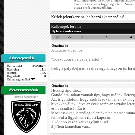
A rali megfertőzi az embert, teljesen függőv
harcolok ez ellen a függőség ellen... Szere
vissza profi versenyzőként.
Kérlek jelentkezz be, ha hozzá akarsz szólni!
Rallyongók fóruma
Új hozzászólás írása
|<
<<
<
1
2
3
4
Quasimodo
A Csucsu videóhoz:
"Ódzkodom a pályabejárástól."
Összes oldal:
855911661
Pedig a pályabejárás, a rallye egyik nagyon jó, ha n
Napi oldal:
1511
Jelenleg:
1196
Regisztrált:
0
Online regisztráltak:
Quasimodo
Herczig riporthoz:
Gondolom, sokan vannak úgy, hogy utálták Herczig 
kiemelt partnerünk :
Azt is gondolom, hogy azok is sokan lehetnek, hog
hívekké váltak, látva az évek során az asztalra letet
és hozzáállását. Én is...
Most csak két, látszólag jelentéktelen momentumr
felhívni a figyelmet a riport kapcsán.
1.) A jobb kezén karikagyűrűt visel...
2.) Nem farmerban van...