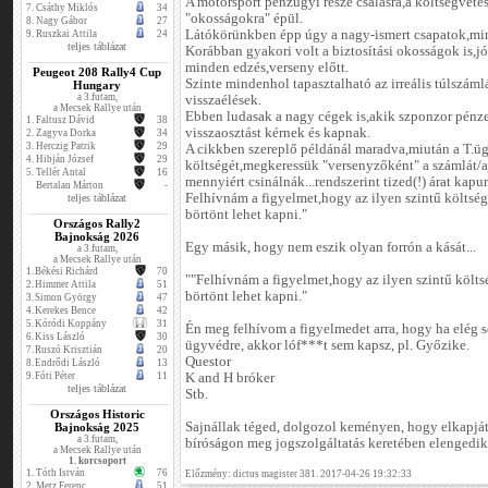
A motorsport pénzügyi része csalásra,a költségvetés
7.
Csáthy Miklós
34
"okosságokra" épül.
8.
Nagy Gábor
27
Látókörünkben épp úgy a nagy-ismert csapatok,min
9.
Ruszkai Attila
24
teljes táblázat
Korábban gyakori volt a biztosítási okosságok is,jó 
minden edzés,verseny előtt.
Peugeot 208 Rally4 Cup
Szinte mindenhol tapasztalható az irreális túlszá
Hungary
a 3.futam,
visszaélések.
a Mecsek Rallye után
Ebben ludasak a nagy cégek is,akik szponzor pénze
1.
Faltusz Dávid
38
visszaosztást kérnek és kapnak.
2.
Zagyva Dorka
34
3.
Herczig Patrik
29
A cikkben szereplő példánál maradva,miután a T.üg
4.
Hibján József
29
költségét,megkeressük "versenyzőként" a számlát/a
5.
Tellér Antal
16
mennyiért csinálnák...rendszerint tized(!) árat kapu
Bertalan Márton
-
Felhívnám a figyelmet,hogy az ilyen szintű költség
teljes táblázat
börtönt lehet kapni."
Országos Rally2
Bajnokság 2026
Egy másik, hogy nem eszik olyan forrón a kását...
a 3.futam,
a Mecsek Rallye után
1.
Békési Richárd
70
""Felhívnám a figyelmet,hogy az ilyen szintű költsé
2.
Himmer Attila
51
börtönt lehet kapni."
3.
Simon György
47
4.
Kerekes Bence
42
5.
Kóródi Koppány
31
Én meg felhívom a figyelmedet arra, hogy ha elég s
6.
Kiss László
30
ügyvédre, akkor lóf***t sem kapsz, pl. Győzike.
7.
Ruszó Krisztián
20
Questor
8.
Endrődi László
13
9.
Fóti Péter
11
K and H bróker
teljes táblázat
Stb.
Országos Historic
Sajnállak téged, dolgozol keményen, hogy elkapjáto
Bajnokság 2025
a 3.futam,
bíróságon meg jogszolgáltatás keretében elengedik
a Mecsek Rallye után
1. korcsoport
1.
Tóth István
76
Előzmény: dictus magister 381. 2017-04-26 19:32:33
2.
Metz Ferenc
51