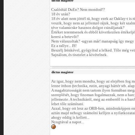
dictus magister
Csalódtál DuEn? Nem mondod!?
18 év után?
18 év alatt nem jöttél rá, hogy ezek az Oaklay-t is r
veszik, hogy nem az jellemző rájuk, hogy két szalm
téve valamicske hasznos dolgot csináljanak?
Értéket teremtsenek és ebből következően értékelj
keresi a betevőt?
Nem válaszoltak? -ugyan már! manapság így megy 
Ez a rallye... IS!
Beszélj Irénkével, gyógyítsd a lelked. Tőle még vet
Sajnálom, és tisztelet a kivételnek.
dictus magister
Az igaz, hogy nem mondta, hogy az elejében fog men
lenne itthon (technika, rutin, anyagi háttér stb. alap
A magabiztosságát nem tartom ilyen formában mega
szereplését, hogy finoman fogalmazzak, nem a harc
jellemezte. A technikáról, meg az emberről is a har
lehet tőle számítani.
Azzal, hogy ott lesz az ORB-ben, mindenképpen em
aztán majd nehogy számolni kelljen a nyilatkozata
ahogy eddig is kellett...
Nyugtával a napot...