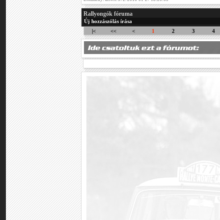
Rallyongók fóruma
Új hozzászólás írása
|<
<<
<
1
2
3
4