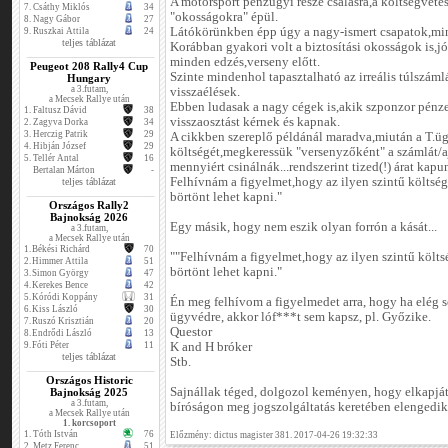
A motorsport pénzügyi része csalásra,a költségvetés
7.
Csáthy Miklós
34
"okosságokra" épül.
8.
Nagy Gábor
27
Látókörünkben épp úgy a nagy-ismert csapatok,min
9.
Ruszkai Attila
24
teljes táblázat
Korábban gyakori volt a biztosítási okosságok is,jó 
minden edzés,verseny előtt.
Peugeot 208 Rally4 Cup
Szinte mindenhol tapasztalható az irreális túlszá
Hungary
a 3.futam,
visszaélések.
a Mecsek Rallye után
Ebben ludasak a nagy cégek is,akik szponzor pénze
1.
Faltusz Dávid
38
visszaosztást kérnek és kapnak.
2.
Zagyva Dorka
34
3.
Herczig Patrik
29
A cikkben szereplő példánál maradva,miután a T.üg
4.
Hibján József
29
költségét,megkeressük "versenyzőként" a számlát/a
5.
Tellér Antal
16
mennyiért csinálnák...rendszerint tized(!) árat kapu
Bertalan Márton
-
Felhívnám a figyelmet,hogy az ilyen szintű költség
teljes táblázat
börtönt lehet kapni."
Országos Rally2
Bajnokság 2026
Egy másik, hogy nem eszik olyan forrón a kását...
a 3.futam,
a Mecsek Rallye után
1.
Békési Richárd
70
""Felhívnám a figyelmet,hogy az ilyen szintű költsé
2.
Himmer Attila
51
börtönt lehet kapni."
3.
Simon György
47
4.
Kerekes Bence
42
5.
Kóródi Koppány
31
Én meg felhívom a figyelmedet arra, hogy ha elég s
6.
Kiss László
30
ügyvédre, akkor lóf***t sem kapsz, pl. Győzike.
7.
Ruszó Krisztián
20
Questor
8.
Endrődi László
13
9.
Fóti Péter
11
K and H bróker
teljes táblázat
Stb.
Országos Historic
Sajnállak téged, dolgozol keményen, hogy elkapjáto
Bajnokság 2025
a 3.futam,
bíróságon meg jogszolgáltatás keretében elengedik
a Mecsek Rallye után
1. korcsoport
1.
Tóth István
76
Előzmény: dictus magister 381. 2017-04-26 19:32:33
2.
Metz Ferenc
51