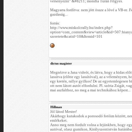
versenyezni" &#8211; mondta Turán Frigyes.
Magyarra fordítva: nem jött össze a lóvé a VB-re. F
gazdaság...
forrás:
http://www.miskolcrally.hu/index.php?
option=com_content&view=article&id=507:hianyz
szeretete&catid=10&Itemid=101
dictus magister
Megnézve a Jana videót, és látva, hogy a hidas előtt
lassítva (előtte egy lassítóval), az a véleményem, ho
egy kretén, rallye gyilkos! De az egyetemlegesen b
ott nem látott autót elfordulni. Pl. széria Zsigát, va
mai aszfalthoz, no meg a mai technikához képest...
Hillman
Jól látod Mester!
Akárhogy kutakodok a porosodó fotóim között, nem
emlékeket.
Anno meg nem fordult volna a fejünkben, hogy egy
autóval, olasz gumikon, Királyszentistván határáb