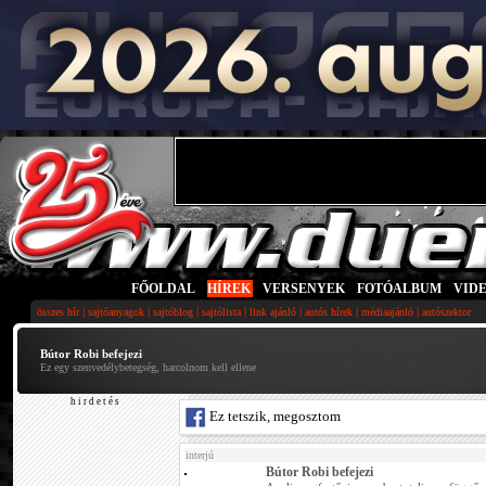
FŐOLDAL
|
HÍREK
|
VERSENYEK
|
FOTÓALBUM
|
VID
|
|
|
|
|
|
|
összes hír
sajtóanyagok
sajtóblog
sajtólista
link ajánló
autós hírek
médiaajánló
autószektor
Bútor Robi befejezi
Ez egy szenvedélybetegség, harcolnom kell ellene
h i r d e t é s
Ez tetszik, megosztom
interjú
Bútor Robi befejezi