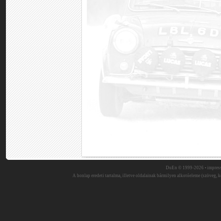
DuEn © 1999-2026 •
impres
A honlap eredeti tartalma, illetve oldalainak bármilyen alkotóeleme (szöveg, ké