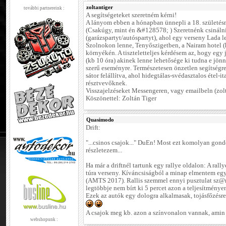
zoltantiger
további partnereink :
A segítségeteket szeretném kérni!
A lányom ebben a hónapban ünnepli a 18. születésn
(Csakúgy, mint én &#128578; ) Szeretnénk csinálni
(garázspartyt/autóspartyt), ahol egy verseny Lada l
Szolnokon lenne, Tenyőszigetben, a Nairam hotel (
környékén. A tiszteletteljes kérdésem az, hogy egy 
(kb 10 óra) akinek lenne lehetősége ki tudna e jön
szerű eseményre. Természetesen önzetlen segítség
sátor felállítva, ahol hidegtálas-svédasztalos étel-it
résztvevőknek.
Visszajelzéseket Messengeren, vagy emailbeln (zo
Köszönettel: Zoltán Tiger
Quasimodo
Drift:
"...csinos csajok..." DuEn! Most ezt komolyan gond
részletezem...
Ha már a driftnél tartunk egy rallye oldalon: A ral
túra verseny. Kíváncsiságból a minap elmentem egy 
(AMTS 2017). Rallis szemmel ennyi pusztulat sz@rt
legtöbbje nem bírt ki 5 percet azon a teljesítmény
Ezek az autók egy dologra alkalmasak, tojásfőzésre
A csajok meg kb. azon a színvonalon vannak, amin 
webshopunk :