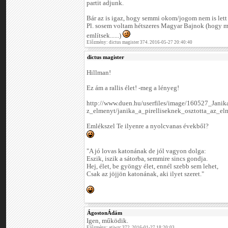
partit adjunk.
Bár az is igaz, hogy semmi okom/jogom nem is lett 
Pl. sosem voltam hétszeres Magyar Bajnok (hogy m
említsek......)
Előzmény: dictus magister 374. 2016-05-27 20:40:40
dictus magister
Hillman!
Ez ám a rallis élet! -meg a lényeg!
http://www.duen.hu/userfiles/image/160527_Jani
z_elmenyt/janika_a_pirelliseknek_osztotta_az_el
Emlékszel Te ilyenre a nyolcvanas évekből?
"A jó lovas katonának de jól vagyon dolga:
Eszik, iszik a sátorba, semmire sincs gondja.
Hej, élet, be gyöngy élet, ennél szebb sem lehet,
Csak az jöjjön katonának, aki ilyet szeret."
ÁgostonÁdám
Igen, működik.
Előzmény: atiwrc 372. 2016-01-27 18:20:03