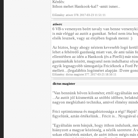
Kérdés:
Itthon mehet Hankook-kal? -amit ismer...
Előzmény: atiwrc 378. 2017-03-23 11:51:11
atiwrc
6 VB-s versenyen beért tavaly van benne versenykil
is már eléggé az autót a gumikat. Sehol nem írta 
elsők lesznek, vagy az elejében fognak menni :)
Az biztos, hogy ahogy néztem kevesebb logó került f
lehet a fehéredő gazdaság miatt van, de ami talán f
ellentétben az idén a Hankook (és a Pirelli) már ninc
gumimárkák között, magyarul nem indulhatsz olya
egyik legnagyobb támogatója Friciéknek a Ford Pet
mellett....(legalábbis logóméret alapján :D erre go
Előzmény: dictus magister 377. 2017-03-21 18:50:11
dictus magister
"Van bennünk bőven kilométer, ettől egyáltalán nem
...Az autót jól kiismertük az utóbbi időben, belakt
nagyon megbízható technika, amivel élmény minden
Frici optimizmusa és magabiztossága a régi! Hajr
figyelünk, aztán értékelünk... Fricit is... Nyugtával 
"Egyáltalán nem bánjuk, hogy itthon indulunk, me
hiányzott a magyar közönség, a nézők szeretete. A 
sokan elkísértek minket, de azért itthon mégis más 