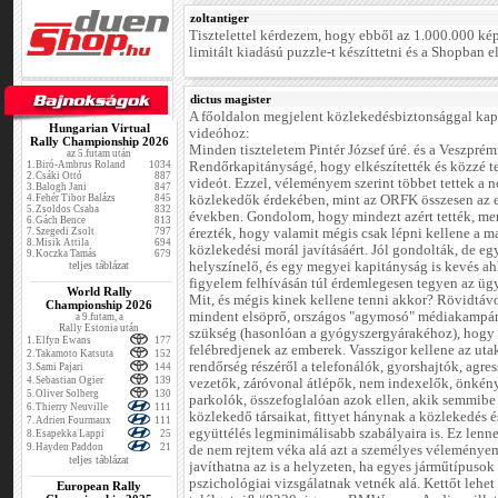
zoltantiger
Tisztelettel kérdezem, hogy ebből az 1.000.000 ké
limitált kiadású puzzle-t készíttetni és a Shopban e
dictus magister
A főoldalon megjelent közlekedésbiztonsággal kap
Hungarian Virtual
videóhoz:
Rally Championship 2026
Minden tiszteletem Pintér József úré. és a Veszprém
az 5.futam után
1.
Biró-Ambrus Roland
1034
Rendőrkapitányságé, hogy elkészítették és közzé te
2.
Csáki Ottó
887
videót. Ezzel, véleményem szerint többet tettek a 
3.
Balogh Jani
847
4.
Fehér Tibor Balázs
845
közlekedők érdekében, mint az ORFK összesen az 
5.
Zsoldos Csaba
832
években. Gondolom, hogy mindezt azért tették, me
6.
Gách Bence
813
7.
Szegedi Zsolt
797
érezték, hogy valamit mégis csak lépni kellene a m
8.
Misik Attila
694
közlekedési morál javításáért. Jól gondolták, de egy
9.
Koczka Tamás
679
teljes táblázat
helyszínelő, és egy megyei kapitányság is kevés a
figyelem felhívásán túl érdemlegesen tegyen az üg
World Rally
Mit, és mégis kinek kellene tenni akkor? Rövidtáv
Championship 2026
mindent elsöprő, országos "agymosó" médiakampá
a 9.futam, a
Rally Estonia után
szükség (hasonlóan a gyógyszergyárakéhoz), hogy
1.
Elfyn Ewans
177
felébredjenek az emberek. Vasszigor kellene az uta
2.
Takamoto Katsuta
152
rendőrség részéről a telefonálók, gyorshajtók, agre
3.
Sami Pajari
144
4.
Sebastian Ogier
139
vezetők, záróvonal átlépők, nem indexelők, önkén
5.
Oliver Solberg
130
parkolók, összefoglalóan azok ellen, akik semmibe
6.
Thierry Neuville
111
közlekedő társaikat, fittyet hánynak a közlekedés é
7.
Adrien Fourmaux
111
együttélés legminimálisabb szabályaira is. Ez len
8.
Esapekka Lappi
25
9.
Hayden Paddon
21
de nem rejtem véka alá azt a személyes véleménye
teljes táblázat
javíthatna az is a helyzeten, ha egyes járműtípusok
pszichológiai vizsgálatnak vetnék alá. Kettőt lehet
European Rally