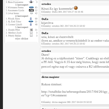
3.
Buza Zsuzsanna
3
ortodox
3. korcsoport
1.
Wirtmann Ferenc
85
Köszi.Ez így korrrrrrekt!
2.
Auszmann Gyula
52
Előzmény: DuEn 384. 2017-04-27 16:10:46
3.
Lévai ferenc
42
4. korcsoport
1.
Póczik Ákos
60
DuEn
2.
Ifj. Érdi Tibor
51
kijavítva
3.
Csomor László
48
Előzmény: ortodox 382. 2017-04-26 22:50:02
5. korcsoport
1.
Dombi Péter
51
2.
Merényi Zsolt
3
DuEn
3.
Pehely Balázs
3
szia, köszi az észrevételt
teljes táblázat
ilyen az, amikor a versenykiírásból ír az ember valam
Előzmény: ortodox 382. 2017-04-26 22:50:02
ortodox
Duen!
Jó dolog ez a tájékoztató "itiner". Csakhogy az els
a PF.-ből. Vagyis 6:35-kor még biztos, hogy nem le
perccel egész nap el vagy csúszva a R2 időbeosztá
dictus magister
Rokon történet:
http://totalbike.hu/sebessegoltara/2017/04/26/ig
er/?cp=1#comment
Előzmény: dictus magister 380. 2017-04-04 19:50:02