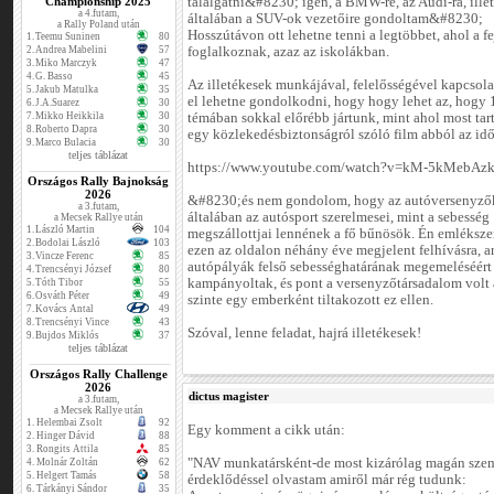
Championship 2025
találgatni&#8230; igen, a BMW-re, az Audi-ra, ille
a 4.futam,
általában a SUV-ok vezetőire gondoltam&#8230;
a Rally Poland után
Hosszútávon ott lehetne tenni a legtöbbet, ahol a f
1.
Teemu Suninen
80
2.
Andrea Mabelini
57
foglalkoznak, azaz az iskolákban.
3.
Miko Marczyk
47
4.
G. Basso
45
Az illetékesek munkájával, felelősségével kapcsola
5.
Jakub Matulka
35
el lehetne gondolkodni, hogy hogy lehet az, hogy
6.
J.A.Suarez
30
7.
Mikko Heikkila
30
témában sokkal előrébb jártunk, mint ahol most tar
8.
Roberto Dapra
30
egy közlekedésbiztonságról szóló film abból az idő
9.
Marco Bulacia
30
teljes táblázat
https://www.youtube.com/watch?v=kM-5kMebAz
Országos Rally Bajnokság
2026
&#8230;és nem gondolom, hogy az autóversenyző
a 3.futam,
általában az autósport szerelmesei, mint a sebesség
a Mecsek Rallye után
1.
László Martin
104
megszállottjai lennének a fő bűnösök. Én emlékszem
2.
Bodolai László
103
ezen az oldalon néhány éve megjelent felhívásra, 
3.
Vincze Ferenc
85
autópályák felső sebességhatárának megemeléséért
4.
Trencsényi József
80
kampányoltak, és pont a versenyzőtársadalom volt 
5.
Tóth Tibor
55
6.
Osváth Péter
49
szinte egy emberként tiltakozott ez ellen.
7.
Kovács Antal
49
8.
Trencsényi Vince
43
Szóval, lenne feladat, hajrá illetékesek!
9.
Bujdos Miklós
37
teljes táblázat
Országos Rally Challenge
2026
dictus magister
a 3.futam,
a Mecsek Rallye után
1.
Helembai Zsolt
92
Egy komment a cikk után:
2.
Hinger Dávid
88
3.
Rongits Attila
85
"NAV munkatársként-de most kizárólag magán szem
4.
Molnár Zoltán
62
5.
Helgert Tamás
58
érdeklődéssel olvastam amiről már rég tudunk:
6.
Tárkányi Sándor
35