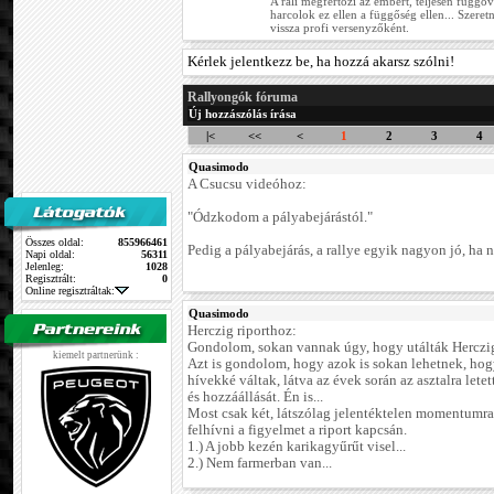
A rali megfertőzi az embert, teljesen függőv
harcolok ez ellen a függőség ellen... Szere
vissza profi versenyzőként.
Kérlek jelentkezz be, ha hozzá akarsz szólni!
Rallyongók fóruma
Új hozzászólás írása
|<
<<
<
1
2
3
4
Quasimodo
A Csucsu videóhoz:
"Ódzkodom a pályabejárástól."
Összes oldal:
855966461
Pedig a pályabejárás, a rallye egyik nagyon jó, ha n
Napi oldal:
56311
Jelenleg:
1028
Regisztrált:
0
Online regisztráltak:
Quasimodo
Herczig riporthoz:
Gondolom, sokan vannak úgy, hogy utálták Herczig 
kiemelt partnerünk :
Azt is gondolom, hogy azok is sokan lehetnek, hog
hívekké váltak, látva az évek során az asztalra letet
és hozzáállását. Én is...
Most csak két, látszólag jelentéktelen momentumr
felhívni a figyelmet a riport kapcsán.
1.) A jobb kezén karikagyűrűt visel...
2.) Nem farmerban van...