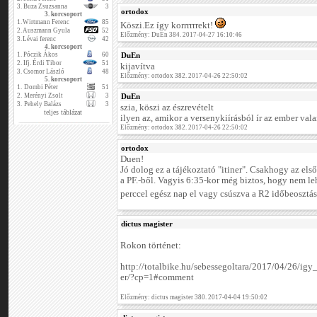
3.
Buza Zsuzsanna
3
ortodox
3. korcsoport
1.
Wirtmann Ferenc
85
Köszi.Ez így korrrrrrekt!
2.
Auszmann Gyula
52
Előzmény: DuEn 384. 2017-04-27 16:10:46
3.
Lévai ferenc
42
4. korcsoport
1.
Póczik Ákos
60
DuEn
2.
Ifj. Érdi Tibor
51
kijavítva
3.
Csomor László
48
Előzmény: ortodox 382. 2017-04-26 22:50:02
5. korcsoport
1.
Dombi Péter
51
2.
Merényi Zsolt
3
DuEn
3.
Pehely Balázs
3
szia, köszi az észrevételt
teljes táblázat
ilyen az, amikor a versenykiírásból ír az ember valam
Előzmény: ortodox 382. 2017-04-26 22:50:02
ortodox
Duen!
Jó dolog ez a tájékoztató "itiner". Csakhogy az els
a PF.-ből. Vagyis 6:35-kor még biztos, hogy nem le
perccel egész nap el vagy csúszva a R2 időbeosztá
dictus magister
Rokon történet:
http://totalbike.hu/sebessegoltara/2017/04/26/ig
er/?cp=1#comment
Előzmény: dictus magister 380. 2017-04-04 19:50:02