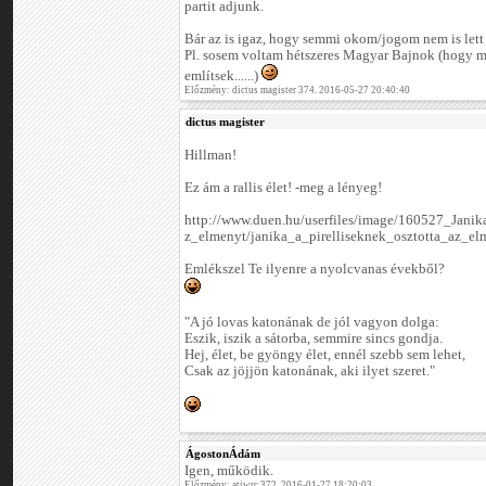
partit adjunk.
Bár az is igaz, hogy semmi okom/jogom nem is lett 
Pl. sosem voltam hétszeres Magyar Bajnok (hogy m
említsek......)
Előzmény: dictus magister 374. 2016-05-27 20:40:40
dictus magister
Hillman!
Ez ám a rallis élet! -meg a lényeg!
http://www.duen.hu/userfiles/image/160527_Jani
z_elmenyt/janika_a_pirelliseknek_osztotta_az_el
Emlékszel Te ilyenre a nyolcvanas évekből?
"A jó lovas katonának de jól vagyon dolga:
Eszik, iszik a sátorba, semmire sincs gondja.
Hej, élet, be gyöngy élet, ennél szebb sem lehet,
Csak az jöjjön katonának, aki ilyet szeret."
ÁgostonÁdám
Igen, működik.
Előzmény: atiwrc 372. 2016-01-27 18:20:03