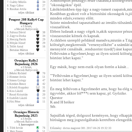
A motorsport pénzügyi része csalásra,a költségvetés
7.
Csáthy Miklós
34
"okosságokra" épül.
8.
Nagy Gábor
27
Látókörünkben épp úgy a nagy-ismert csapatok,min
9.
Ruszkai Attila
24
teljes táblázat
Korábban gyakori volt a biztosítási okosságok is,jó 
minden edzés,verseny előtt.
Peugeot 208 Rally4 Cup
Szinte mindenhol tapasztalható az irreális túlszá
Hungary
a 3.futam,
visszaélések.
a Mecsek Rallye után
Ebben ludasak a nagy cégek is,akik szponzor pénze
1.
Faltusz Dávid
38
visszaosztást kérnek és kapnak.
2.
Zagyva Dorka
34
3.
Herczig Patrik
29
A cikkben szereplő példánál maradva,miután a T.üg
4.
Hibján József
29
költségét,megkeressük "versenyzőként" a számlát/a
5.
Tellér Antal
16
mennyiért csinálnák...rendszerint tized(!) árat kapu
Bertalan Márton
-
Felhívnám a figyelmet,hogy az ilyen szintű költség
teljes táblázat
börtönt lehet kapni."
Országos Rally2
Bajnokság 2026
Egy másik, hogy nem eszik olyan forrón a kását...
a 3.futam,
a Mecsek Rallye után
1.
Békési Richárd
70
""Felhívnám a figyelmet,hogy az ilyen szintű költsé
2.
Himmer Attila
51
börtönt lehet kapni."
3.
Simon György
47
4.
Kerekes Bence
42
5.
Kóródi Koppány
31
Én meg felhívom a figyelmedet arra, hogy ha elég s
6.
Kiss László
30
ügyvédre, akkor lóf***t sem kapsz, pl. Győzike.
7.
Ruszó Krisztián
20
Questor
8.
Endrődi László
13
9.
Fóti Péter
11
K and H bróker
teljes táblázat
Stb.
Országos Historic
Sajnállak téged, dolgozol keményen, hogy elkapjáto
Bajnokság 2025
a 3.futam,
bíróságon meg jogszolgáltatás keretében elengedik
a Mecsek Rallye után
1. korcsoport
1.
Tóth István
76
Előzmény: dictus magister 381. 2017-04-26 19:32:33
2.
Metz Ferenc
51