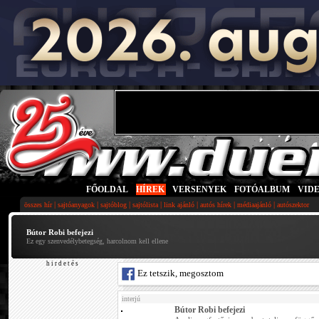
FŐOLDAL
|
HÍREK
|
VERSENYEK
|
FOTÓALBUM
|
VID
|
|
|
|
|
|
|
összes hír
sajtóanyagok
sajtóblog
sajtólista
link ajánló
autós hírek
médiaajánló
autószektor
Bútor Robi befejezi
Ez egy szenvedélybetegség, harcolnom kell ellene
h i r d e t é s
Ez tetszik, megosztom
interjú
Bútor Robi befejezi