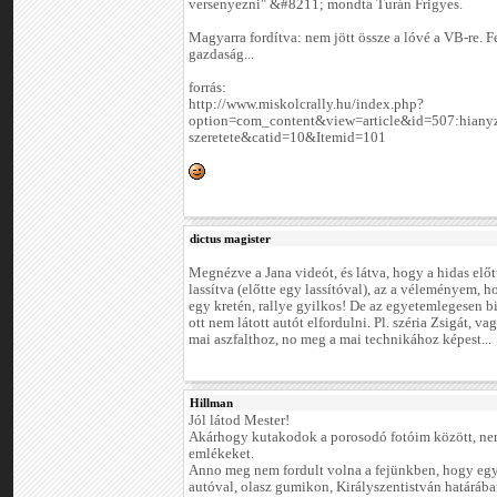
versenyezni" &#8211; mondta Turán Frigyes.
Magyarra fordítva: nem jött össze a lóvé a VB-re. F
gazdaság...
forrás:
http://www.miskolcrally.hu/index.php?
option=com_content&view=article&id=507:hianyz
szeretete&catid=10&Itemid=101
dictus magister
Megnézve a Jana videót, és látva, hogy a hidas előtt
lassítva (előtte egy lassítóval), az a véleményem, ho
egy kretén, rallye gyilkos! De az egyetemlegesen b
ott nem látott autót elfordulni. Pl. széria Zsigát, va
mai aszfalthoz, no meg a mai technikához képest...
Hillman
Jól látod Mester!
Akárhogy kutakodok a porosodó fotóim között, nem
emlékeket.
Anno meg nem fordult volna a fejünkben, hogy egy
autóval, olasz gumikon, Királyszentistván határáb