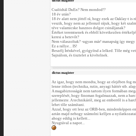
dictus magister
Csalódtál DuEn? Nem mondod!?
18 év után?
18 év alatt nem jöttél rá, hogy ezek az Oaklay-t is r
veszik, hogy nem az jellemző rájuk, hogy két szalm
téve valamicske hasznos dolgot csináljanak?
Értéket teremtsenek és ebből következően értékelj
keresi a betevőt?
Nem válaszoltak? -ugyan már! manapság így megy 
Ez a rallye... IS!
Beszélj Irénkével, gyógyítsd a lelked. Tőle még vet
Sajnálom, és tisztelet a kivételnek.
dictus magister
Az igaz, hogy nem mondta, hogy az elejében fog men
lenne itthon (technika, rutin, anyagi háttér stb. alap
A magabiztosságát nem tartom ilyen formában mega
szereplését, hogy finoman fogalmazzak, nem a harc
jellemezte. A technikáról, meg az emberről is a har
lehet tőle számítani.
Azzal, hogy ott lesz az ORB-ben, mindenképpen em
aztán majd nehogy számolni kelljen a nyilatkozata
ahogy eddig is kellett...
Nyugtával a napot...