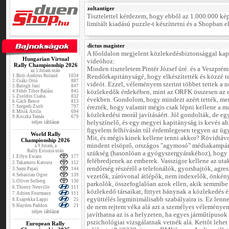
zoltantiger
Tisztelettel kérdezem, hogy ebből az 1.000.000 ké
limitált kiadású puzzle-t készíttetni és a Shopban e
dictus magister
A főoldalon megjelent közlekedésbiztonsággal kap
Hungarian Virtual
videóhoz:
Rally Championship 2026
Minden tiszteletem Pintér József úré. és a Veszprém
az 5.futam után
1.
Biró-Ambrus Roland
1034
Rendőrkapitányságé, hogy elkészítették és közzé te
2.
Csáki Ottó
887
videót. Ezzel, véleményem szerint többet tettek a 
3.
Balogh Jani
847
4.
Fehér Tibor Balázs
845
közlekedők érdekében, mint az ORFK összesen az 
5.
Zsoldos Csaba
832
években. Gondolom, hogy mindezt azért tették, me
6.
Gách Bence
813
7.
Szegedi Zsolt
797
érezték, hogy valamit mégis csak lépni kellene a m
8.
Misik Attila
694
közlekedési morál javításáért. Jól gondolták, de egy
9.
Koczka Tamás
679
teljes táblázat
helyszínelő, és egy megyei kapitányság is kevés a
figyelem felhívásán túl érdemlegesen tegyen az üg
World Rally
Mit, és mégis kinek kellene tenni akkor? Rövidtáv
Championship 2026
mindent elsöprő, országos "agymosó" médiakampá
a 9.futam, a
Rally Estonia után
szükség (hasonlóan a gyógyszergyárakéhoz), hogy
1.
Elfyn Ewans
177
felébredjenek az emberek. Vasszigor kellene az uta
2.
Takamoto Katsuta
152
rendőrség részéről a telefonálók, gyorshajtók, agre
3.
Sami Pajari
144
4.
Sebastian Ogier
139
vezetők, záróvonal átlépők, nem indexelők, önkén
5.
Oliver Solberg
130
parkolók, összefoglalóan azok ellen, akik semmibe
6.
Thierry Neuville
111
közlekedő társaikat, fittyet hánynak a közlekedés é
7.
Adrien Fourmaux
111
együttélés legminimálisabb szabályaira is. Ez len
8.
Esapekka Lappi
25
9.
Hayden Paddon
21
de nem rejtem véka alá azt a személyes véleménye
teljes táblázat
javíthatna az is a helyzeten, ha egyes járműtípusok
pszichológiai vizsgálatnak vetnék alá. Kettőt lehet
European Rally