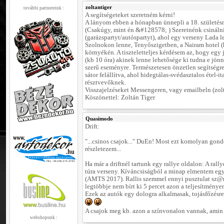
zoltantiger
további partnereink :
A segítségeteket szeretném kérni!
A lányom ebben a hónapban ünnepli a 18. születésn
(Csakúgy, mint én &#128578; ) Szeretnénk csinálni
(garázspartyt/autóspartyt), ahol egy verseny Lada l
Szolnokon lenne, Tenyőszigetben, a Nairam hotel (
környékén. A tiszteletteljes kérdésem az, hogy egy 
(kb 10 óra) akinek lenne lehetősége ki tudna e jön
szerű eseményre. Természetesen önzetlen segítség
sátor felállítva, ahol hidegtálas-svédasztalos étel-it
résztvevőknek.
Visszajelzéseket Messengeren, vagy emailbeln (zo
Köszönettel: Zoltán Tiger
Quasimodo
Drift:
"...csinos csajok..." DuEn! Most ezt komolyan gond
részletezem...
Ha már a driftnél tartunk egy rallye oldalon: A ral
túra verseny. Kíváncsiságból a minap elmentem egy 
(AMTS 2017). Rallis szemmel ennyi pusztulat sz@rt
legtöbbje nem bírt ki 5 percet azon a teljesítmény
Ezek az autók egy dologra alkalmasak, tojásfőzésre
A csajok meg kb. azon a színvonalon vannak, amin 
webshopunk :