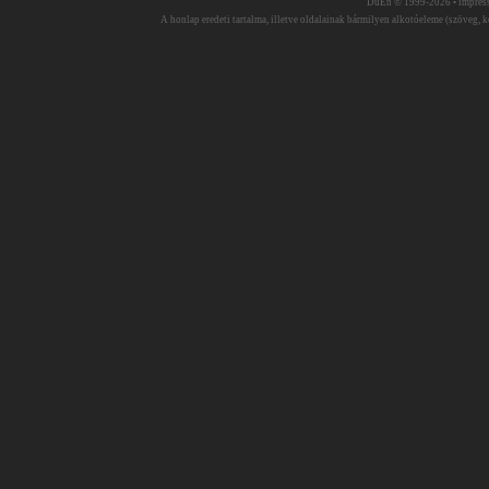
DuEn © 1999-2026 •
impres
A honlap eredeti tartalma, illetve oldalainak bármilyen alkotóeleme (szöveg, ké