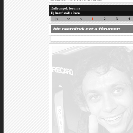
Rallyongók fóruma
Új hozzászólás írása
|<
<<
<
1
2
3
4