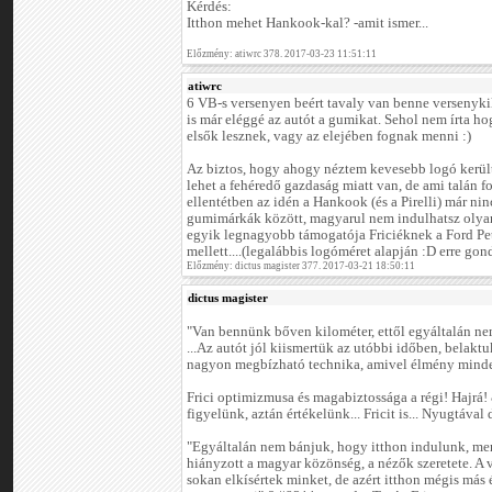
Kérdés:
Itthon mehet Hankook-kal? -amit ismer...
Előzmény: atiwrc 378. 2017-03-23 11:51:11
atiwrc
6 VB-s versenyen beért tavaly van benne versenykil
is már eléggé az autót a gumikat. Sehol nem írta 
elsők lesznek, vagy az elejében fognak menni :)
Az biztos, hogy ahogy néztem kevesebb logó került f
lehet a fehéredő gazdaság miatt van, de ami talán f
ellentétben az idén a Hankook (és a Pirelli) már ninc
gumimárkák között, magyarul nem indulhatsz olya
egyik legnagyobb támogatója Friciéknek a Ford Pet
mellett....(legalábbis logóméret alapján :D erre go
Előzmény: dictus magister 377. 2017-03-21 18:50:11
dictus magister
"Van bennünk bőven kilométer, ettől egyáltalán nem
...Az autót jól kiismertük az utóbbi időben, belakt
nagyon megbízható technika, amivel élmény minden
Frici optimizmusa és magabiztossága a régi! Hajr
figyelünk, aztán értékelünk... Fricit is... Nyugtával 
"Egyáltalán nem bánjuk, hogy itthon indulunk, me
hiányzott a magyar közönség, a nézők szeretete. A 
sokan elkísértek minket, de azért itthon mégis más 