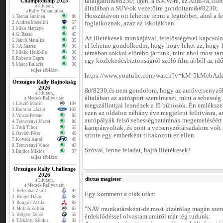
Championship 2025
találgatni&#8230; igen, a BMW-re, az Audi-ra, ille
a 4.futam,
általában a SUV-ok vezetőire gondoltam&#8230;
a Rally Poland után
Hosszútávon ott lehetne tenni a legtöbbet, ahol a f
1.
Teemu Suninen
80
2.
Andrea Mabelini
57
foglalkoznak, azaz az iskolákban.
3.
Miko Marczyk
47
4.
G. Basso
45
Az illetékesek munkájával, felelősségével kapcsola
5.
Jakub Matulka
35
el lehetne gondolkodni, hogy hogy lehet az, hogy
6.
J.A.Suarez
30
7.
Mikko Heikkila
30
témában sokkal előrébb jártunk, mint ahol most tar
8.
Roberto Dapra
30
egy közlekedésbiztonságról szóló film abból az idő
9.
Marco Bulacia
30
teljes táblázat
https://www.youtube.com/watch?v=kM-5kMebAz
Országos Rally Bajnokság
2026
&#8230;és nem gondolom, hogy az autóversenyző
a 3.futam,
általában az autósport szerelmesei, mint a sebesség
a Mecsek Rallye után
1.
László Martin
104
megszállottjai lennének a fő bűnösök. Én emlékszem
2.
Bodolai László
103
ezen az oldalon néhány éve megjelent felhívásra, 
3.
Vincze Ferenc
85
autópályák felső sebességhatárának megemeléséért
4.
Trencsényi József
80
kampányoltak, és pont a versenyzőtársadalom volt 
5.
Tóth Tibor
55
6.
Osváth Péter
49
szinte egy emberként tiltakozott ez ellen.
7.
Kovács Antal
49
8.
Trencsényi Vince
43
Szóval, lenne feladat, hajrá illetékesek!
9.
Bujdos Miklós
37
teljes táblázat
Országos Rally Challenge
2026
dictus magister
a 3.futam,
a Mecsek Rallye után
1.
Helembai Zsolt
92
Egy komment a cikk után:
2.
Hinger Dávid
88
3.
Rongits Attila
85
"NAV munkatársként-de most kizárólag magán szem
4.
Molnár Zoltán
62
5.
Helgert Tamás
58
érdeklődéssel olvastam amiről már rég tudunk:
6.
Tárkányi Sándor
35