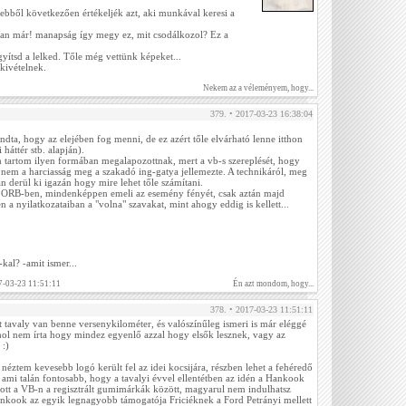
 ebből következően értékeljék azt, aki munkával keresi a
an már! manapság így megy ez, mit csodálkozol? Ez a
gyítsd a lelked. Tőle még vettünk képeket...
 kivételnek.
Nekem az a véleményem, hogy...
379. • 2017-03-23 16:38:04
ta, hogy az elejében fog menni, de ez azért tőle elvárható lenne itthon
 háttér stb. alapján).
 tartom ilyen formában megalapozottnak, mert a vb-s szereplését, hogy
nem a harciasság meg a szakadó ing-gatya jellemezte. A technikáról, meg
n derül ki igazán hogy mire lehet tőle számítani.
az ORB-ben, mindenképpen emeli az esemény fényét, csak aztán majd
 a nyilatkozataiban a "volna" szavakat, mint ahogy eddig is kellett...
al? -amit ismer...
7-03-23 11:51:11
Én azt mondom, hogy...
378. • 2017-03-23 11:51:11
 tavaly van benne versenykilométer, és valószínűleg ismeri is már eléggé
hol nem írta hogy mindez egyenlő azzal hogy elsők lesznek, vagy az
 :)
néztem kevesebb logó került fel az idei kocsijára, részben lehet a fehéredő
 ami talán fontosabb, hogy a tavalyi évvel ellentétben az idén a Hankook
cs ott a VB-n a regisztrált gumimárkák között, magyarul nem indulhatsz
ankook az egyik legnagyobb támogatója Friciéknek a Ford Petrányi mellett