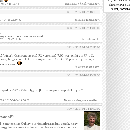
kt!
-04-27 16:10:46
Nekem az a véleményem, hogy...
,
simontornya
szl
teszt
toyota
,
384. • 2017-04-27 16:10:46
017-04-26 22:50:02
Én azt mondom, hogy...
383. • 2017-04-27 13:09:02
lt
enykiírásból ír az ember valamit...
017-04-26 22:50:02
Erre válaszolok...
382. • 2017-04-26 22:50:02
tó "itiner". Csakhogy az első R2 versenyző 7:00-kor jön ki a a PF.-ből.
ztos, hogy nem lehet a szervízparkban. Kb. 36-38 perccel egész nap el
beosztásával.
Én azt mondom, hogy...
381. • 2017-04-26 19:32:33
bessegoltara/2017/04/26/igy_zajlott_a_magyar_superbike_per/?
 380. 2017-04-04 19:50:02
Na, ezt nem hagyom szó nélkül...
380. • 2017-04-04 19:50:02
 mondod!?
rá, hogy ezek az Oaklay-t is részletletagadásra veszik, hogy
 hogy két szalmaszálat keresztbe téve valamicske hasznos