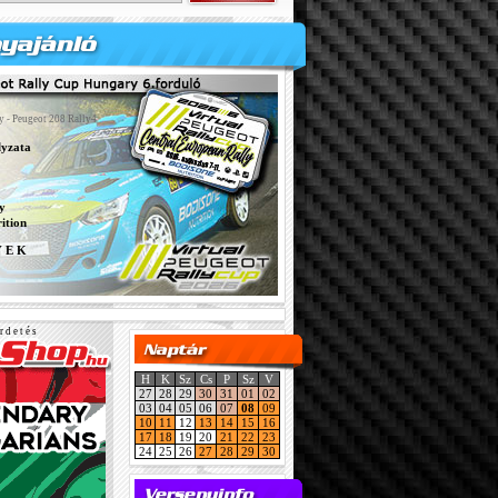
y - Peugeot 208 Rally4
lyzata
y
ition
Y E K
r d e t é s
H
K
Sz
Cs
P
Sz
V
27
28
29
30
31
01
02
03
04
05
06
07
08
09
10
11
12
13
14
15
16
17
18
19
20
21
22
23
24
25
26
27
28
29
30