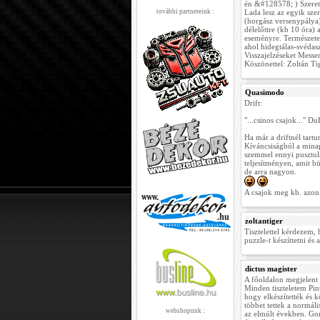
én &#128578; ) Szeretn
további partnereink :
Lada lesz az egyik sze
(horgász versenypálya)
délelőttre (kb 10 óra)
eseményre. Természetes
ahol hidegtálas-svédasz
Visszajelzéseket Mess
Köszönettel: Zoltán Ti
Quasimodo
Drift:
"...csinos csajok..." 
Ha már a driftnél tart
Kíváncsiságból a mina
szemmel ennyi pusztula
teljesítményen, amit b
de arra nagyon.
A csajok meg kb. azon 
zoltantiger
Tisztelettel kérdezem,
puzzle-t készíttetni és
dictus magister
A főoldalon megjelent
Minden tiszteletem Pin
hogy elkészítették és k
többet tettek a normá
webshopunk :
az elmúlt években. Go