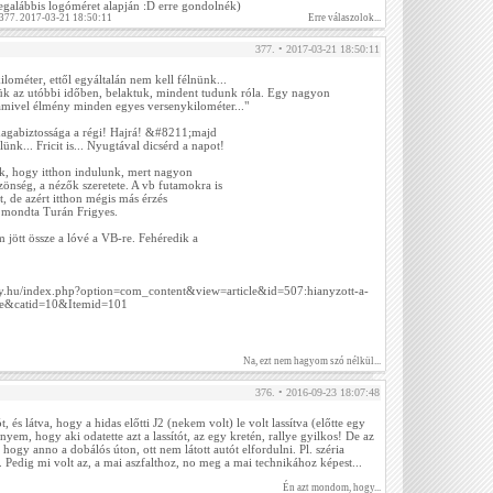
(legalábbis logóméret alapján :D erre gondolnék)
 377. 2017-03-21 18:50:11
Erre válaszolok...
377. • 2017-03-21 18:50:11
ométer, ettől egyáltalán nem kell félnünk...
rtük az utóbbi időben, belaktuk, mindent tudunk róla. Egy nagyon
amivel élmény minden egyes versenykilométer..."
magabiztossága a régi! Hajrá! &#8211;majd
lünk... Fricit is... Nyugtával dicsérd a napot!
k, hogy itthon indulunk, mert nagyon
önség, a nézők szeretete. A vb futamokra is
, de azért itthon mégis más érzés
 mondta Turán Frigyes.
 jött össze a lóvé a VB-re. Fehéredik a
ly.hu/index.php?option=com_content&view=article&id=507:hianyzott-a-
te&catid=10&Itemid=101
Na, ezt nem hagyom szó nélkül...
376. • 2016-09-23 18:07:48
 és látva, hogy a hidas előtti J2 (nekem volt) le volt lassítva (előtte egy
ényem, hogy aki odatette azt a lassítót, az egy kretén, rallye gyilkos! De az
hogy anno a dobálós úton, ott nem látott autót elfordulni. Pl. széria
. Pedig mi volt az, a mai aszfalthoz, no meg a mai technikához képest...
Én azt mondom, hogy...