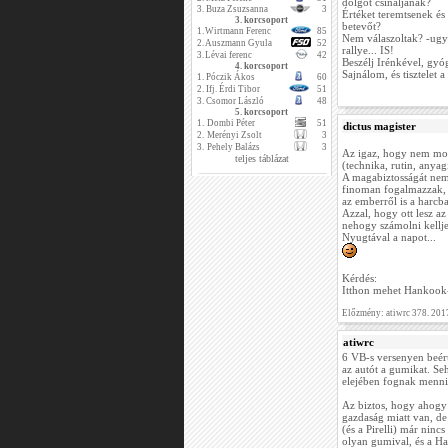
dolgot csináljanak?
3.
Buza Zsuzsanna
3
Értéket teremtsenek és
3. korcsoport
betevőt?
1.
Wirtmann Ferenc
85
Nem válaszoltak? -ugy
2.
Auszmann Gyula
52
rallye... IS!
3.
Lévai ferenc
42
Beszélj Irénkével, gyó
4. korcsoport
Sajnálom, és tisztelet a
1.
Póczik Ákos
60
2.
Ifj. Érdi Tibor
51
3.
Csomor László
48
5. korcsoport
1.
Dombi Péter
51
dictus magister
2.
Merényi Zsolt
3
3.
Pehely Balázs
3
Az igaz, hogy nem mond
teljes táblázat
(technika, rutin, anyagi
A magabiztosságát nem
finoman fogalmazzak, 
az emberről is a harcba
Azzal, hogy ott lesz 
nehogy számolni kelljen
Nyugtával a napot...
Kérdés:
Itthon mehet Hankook-k
Előzmény: atiwrc 378. 201
atiwrc
6 VB-s versenyen beért
az autót a gumikat. Se
elejében fognak menni
Az biztos, hogy ahogy 
gazdaság miatt van, de
(és a Pirelli) már nin
olyan gumival, és a H