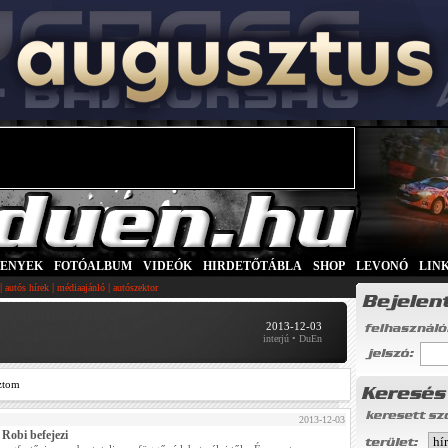
SENYEK
|
FOTÓALBUM
|
VIDEÓK
|
HIRDETŐTÁBLA
|
SHOP
|
LEVONÓ
|
LIN
|
|
|
autós hírek
médiaajánló
autószektor
2013-12-03
interjú • DuEn
ztom
2013-12-03
 Robi befejezi