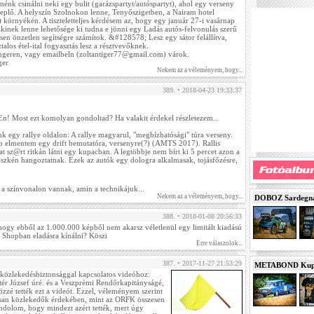
énk csinálni neki egy bulit (garázspartyt/autóspartyt), ahol egy verseny
replő. A helyszín Szolnokon lenne, Tenyőszigetben, a Nairam hotel
 környékén. A tiszteletteljes kérdésem az, hogy egy január 27-i vasárnap
 akinek lenne lehetősége ki tudna e jönni egy Ladás autós-felvonulás szerű
en önzetlen segítségre számítok. &#128578; Lesz egy sátor felállítva,
talos étel-ital fogyasztás lesz a résztvevőknek.
engeren, vagy emailbeln (zoltantiger77@gmail.com) várok.
ger
Nekem az a véleményem, hogy...
389. • 2018-04-23 19:33:37
DuEn! Most ezt komolyan gondoltad? Ha valakit érdekel részletezem...
unk egy rallye oldalon: A rallye magyarul, "megbízhatósági" túra verseny.
p elmentem egy drift bemutatóra, versenyre(?) (AMTS 2017). Rallis
t sz@rt ritkán látni egy kupacban. A legtöbbje nem bírt ki 5 percet azon a
üszkén hangoztatnak. Ezek az autók egy dologra alkalmasak, tojásfőzésre,
a színvonalon vannak, amin a technikájuk...
Nekem az a véleményem, hogy...
DOBOZ Sardegna 
388. • 2018-01-08 20:56:33
 hogy ebből az 1.000.000 képből nem akarsz véletlenül egy limitált kiadású
 a Shopban eladásra kínálni? Köszi
Erre válaszolok...
387. • 2017-11-27 21:53:29
METABOND Kupa 
 közlekedésbiztonsággal kapcsolatos videóhoz:
tér József úré. és a Veszprémi Rendőrkapitányságé,
özzé tették ezt a videót. Ezzel, véleményem szerint
lisan közlekedők érdekében, mint az ORFK összesen
ndolom, hogy mindezt azért tették, mert úgy