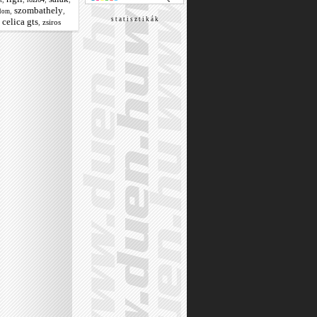
szombathely
,
,
alom
s t a t i s z t i k á k
 celica gts
,
zsiros