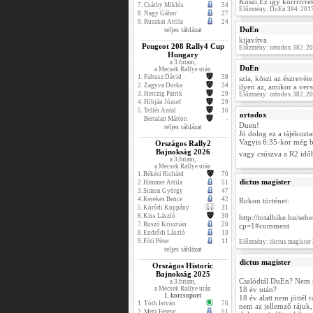
Köszi.Ez így korrrrrre
7.
Csáthy Miklós
34
Előzmény: DuEn 384. 2017
8.
Nagy Gábor
27
9.
Ruszkai Attila
24
DuEn
teljes táblázat
kijavítva
Peugeot 208 Rally4 Cup
Előzmény: ortodox 382. 2
Hungary
a 3.futam,
DuEn
a Mecsek Rallye után
1.
Faltusz Dávid
38
szia, köszi az észrevéte
2.
Zagyva Dorka
34
ilyen az, amikor a vers
3.
Herczig Patrik
29
Előzmény: ortodox 382. 2
4.
Hibján József
29
5.
Tellér Antal
16
ortodox
Bertalan Márton
-
Duen!
teljes táblázat
Jó dolog ez a tájékozta
Vagyis 6:35-kor még bi
Országos Rally2
Bajnokság 2026
vagy csúszva a R2 idő
a 3.futam,
a Mecsek Rallye után
1.
Békési Richárd
70
dictus magister
2.
Himmer Attila
51
3.
Simon György
47
4.
Kerekes Bence
42
Rokon történet:
5.
Kóródi Koppány
31
6.
Kiss László
30
http://totalbike.hu/se
7.
Ruszó Krisztián
20
cp=1#comment
8.
Endrődi László
13
9.
Fóti Péter
11
Előzmény: dictus magister
teljes táblázat
dictus magister
Országos Historic
Bajnokság 2025
Csalódtál DuEn? Nem
a 3.futam,
a Mecsek Rallye után
18 év után?
1. korcsoport
18 év alatt nem jöttél 
1.
Tóth István
76
nem az jellemző rájuk,
2.
Metz Ferenc
51