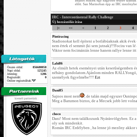
Bujdos Mikiék egy nagyobb tesztre szántá
előtt. San Marinoban épp az IRC mezőnyben
IRC - Intercontinental Rally Challenge
Új hozzászólás írása
|<
<<
<
1
2
3
4
Pintiracing
Stadionokat kell építeni a botlábúaknak akik évek
nem értek el semmit (ki sem jutnak)!!!Focira van l
Viktor nem focimániás lenne hanem rallye lenne itt 
Labi86
Összes oldal:
856680058
Az elmúlt hetek eseményei után keserűségemben és
Napi oldal:
125245
néhány gondolatom.Ajánlom minden RALLYongó,
Jelenleg:
1206
személyek figyelmébe!!!!
Ezt
Regisztrált:
0
Online regisztráltak:
Dani85
Sajnos most nem
, de talán majd egyszer Ouninpoh
kiemelt partnerünk :
Meg a Barumon biztos, de a Mecsek jobb lett volna
choco
Dani! Most nem találkozunk Nyárásvölgyben. Ez a 
oly sok mindenkit.
Román IRC Erdélyben , ha lenne jó mezőny akkor