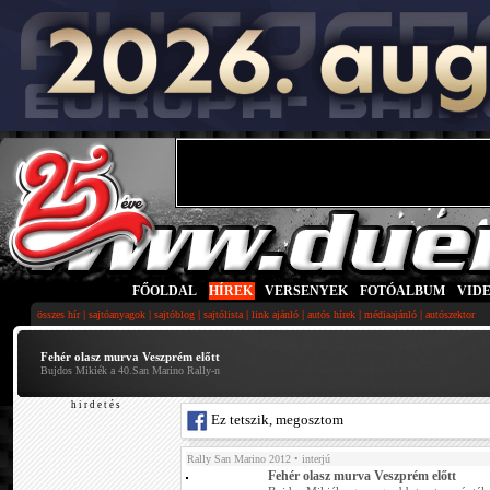
FŐOLDAL
|
HÍREK
|
VERSENYEK
|
FOTÓALBUM
|
VID
|
|
|
|
|
|
|
összes hír
sajtóanyagok
sajtóblog
sajtólista
link ajánló
autós hírek
médiaajánló
autószektor
Fehér olasz murva Veszprém előtt
Bujdos Mikiék a 40.San Marino Rally-n
h i r d e t é s
Ez tetszik, megosztom
Rally San Marino 2012
• interjú
Fehér olasz murva Veszprém előtt