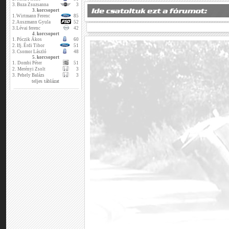
3.
Buza Zsuzsanna
3
3. korcsoport
1.
Wirtmann Ferenc
85
2.
Auszmann Gyula
52
3.
Lévai ferenc
42
4. korcsoport
1.
Póczik Ákos
60
2.
Ifj. Érdi Tibor
51
3.
Csomor László
48
5. korcsoport
1.
Dombi Péter
51
2.
Merényi Zsolt
3
3.
Pehely Balázs
3
teljes táblázat