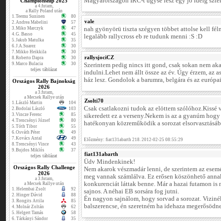
Magyarországon IRC-t úgyse lesz egy jó ideig szte
Championship 2025
a 4.futam,
a Rally Poland után
1.
Teemu Suninen
80
vale
2.
Andrea Mabelini
57
3.
Miko Marczyk
47
nah gyönyörü tiszta szégyen többet attolse kell fé
4.
G. Basso
45
legalább rallycross eb re tudunk menni :S :D
5.
Jakub Matulka
35
6.
J.A.Suarez
30
7.
Mikko Heikkila
30
rallysjociCZ
8.
Roberto Dapra
30
9.
Marco Bulacia
30
Szerintem pedig nincs itt gond, csak sokan nem ak
teljes táblázat
indulni.Lehet nem állt össze az év. Úgy érzem, az a
ház lesz. Gondolok a barumra, belgára és az európa
Országos Rally Bajnokság
2026
a 3.futam,
a Mecsek Rallye után
Zsolti70
1.
László Martin
104
Csak csatlakozni tudok az elöttem szólóhoz.Kissé 
2.
Bodolai László
103
3.
Vincze Ferenc
85
sikeredett ez a verseny.Nekem is az a gyanúm hogy
4.
Trencsényi József
80
hatékonyan közreműködik a sorozat elsorvasztásáb
5.
Tóth Tibor
55
6.
Osváth Péter
49
7.
Kovács Antal
49
Előzmény: fiat131abarth 218. 2012-02-25 08:55:29
8.
Trencsényi Vince
43
9.
Bujdos Miklós
37
fiat131abarth
teljes táblázat
Üdv Mindenkinek!
Országos Rally Challenge
Nem akarok vészmadár lenni, de szerintem az esem
2026
meg vannak számlálva. Ez erősen köszönhető anna
a 3.futam,
konkurenciát láttak benne. Már a hazai futamon is
a Mecsek Rallye után
1.
Helembai Zsolt
92
sajnos. A néhai EB sorsára fog jutni.
2.
Hinger Dávid
88
Én nagyon sajnálom, hogy sorvad a sorozat. Vizinék
3.
Rongits Attila
85
balszerencse, én szeretném ha idehaza megerősödne
4.
Molnár Zoltán
62
5.
Helgert Tamás
58
6.
Tárkányi Sándor
35