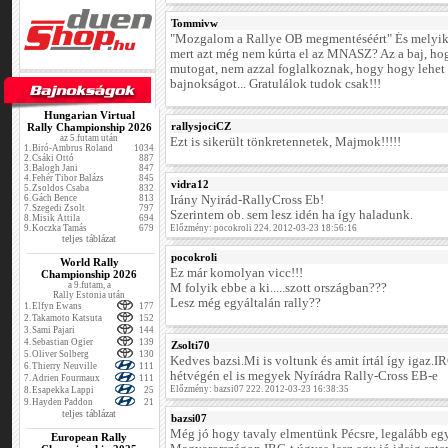
Tommivw
"Mozgalom a Rallye OB megmentéséért" És melyik
mert azt még nem kúrta el az MNASZ? Az a baj, ho
mutogat, nem azzal foglalkoznak, hogy hogy lehet 
bajnokságot... Gratulálok tudok csak!!!
Hungarian Virtual
rallysjociCZ
Rally Championship 2026
az 5.futam után
Ezt is sikerült tönkretennetek, Majmok!!!!!
1.
Biró-Ambrus Roland
1034
2.
Csáki Ottó
887
3.
Balogh Jani
847
4.
Fehér Tibor Balázs
845
vidra12
5.
Zsoldos Csaba
832
6.
Gách Bence
813
Irány Nyirád-RallyCross Eb!
7.
Szegedi Zsolt
797
Szerintem ob. sem lesz idén ha így haladunk.
8.
Misik Attila
694
9.
Koczka Tamás
679
Előzmény: pocokroli 224. 2012-03-23 18:56:16
teljes táblázat
pocokroli
World Rally
Ez már komolyan vicc!!!
Championship 2026
a 9.futam, a
M folyik ebbe a ki.....szott országban???
Rally Estonia után
Lesz még egyáltalán rally??
1.
Elfyn Ewans
177
2.
Takamoto Katsuta
152
3.
Sami Pajari
144
4.
Sebastian Ogier
139
Zsolti70
5.
Oliver Solberg
130
Kedves bazsi.Mi is voltunk és amit írtál így igaz.
6.
Thierry Neuville
111
hétvégén el is megyek Nyírádra Rally-Cross EB-e
7.
Adrien Fourmaux
111
Előzmény: bazsi07 222. 2012-03-23 16:38:35
8.
Esapekka Lappi
25
9.
Hayden Paddon
21
teljes táblázat
bazsi07
Még jó hogy tavaly elmentünk Pécsre, legalább egy
European Rally