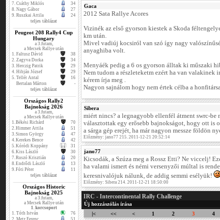
7.
Csáthy Miklós
34
Gaca
8.
Nagy Gábor
27
2012 Sata Rallye Acores
9.
Ruszkai Attila
24
teljes táblázat
Vizinék az első gyorson kiestek a Skoda féltengelye 
Peugeot 208 Rally4 Cup
km után.
Hungary
Mivel vadiúj kocsiról van szó így nagy valószínűs
a 3.futam,
a Mecsek Rallye után
anyaghiba volt.
1.
Faltusz Dávid
38
2.
Zagyva Dorka
34
Menyáék pedig a 6 os gyorson álltak ki műszaki hi
3.
Herczig Patrik
29
4.
Hibján József
29
Nem tudom a részleteketm ezért ha van valakinek i
5.
Tellér Antal
16
kérem írja meg .
Bertalan Márton
-
Nagyon sajnálom hogy nem értek célba a honfitárs
teljes táblázat
Országos Rally2
Bajnokság 2026
Sibera
a 3.futam,
miért nincs? a legnagyobb ellenfél átment swrc-be
a Mecsek Rallye után
1.
Békési Richárd
70
választottak egy erősebb bajnokságot, hogy ott is 
2.
Himmer Attila
51
a sárga gép erejét, ha már nagyon messze földön nye
3.
Simon György
47
Előzmény: jano77 215. 2011-12-21 20:52:14
4.
Kerekes Bence
42
5.
Kóródi Koppány
31
jano77
6.
Kiss László
30
7.
Ruszó Krisztián
20
Kicsodák, a Szúza meg a Rossz Etti? Ne viccelj! E
8.
Endrődi László
13
ha valami ismert és némi versenyzői múltal is rende
9.
Fóti Péter
11
teljes táblázat
keresnivalójuk nálunk, de addig semmi esélyük!
Előzmény: Sibera 214. 2011-12-21 18:50:00
Országos Historic
Bajnokság 2025
IRC - Intercontinental Rally Challenge
a 3.futam,
a Mecsek Rallye után
Új hozzászólás írása
1. korcsoport
1.
Tóth István
76
|<
<<
<
1
2
3
4
2.
Metz Ferenc
51