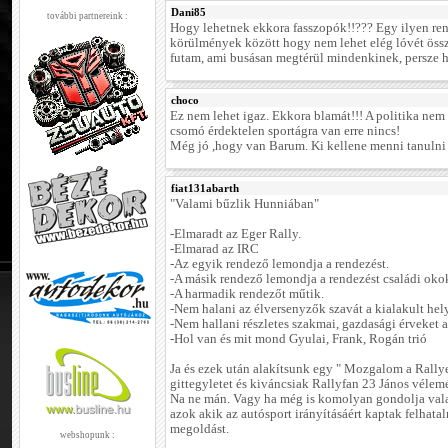
Dani85
további partnereink :
Hogy lehetnek ekkora fasszopók!!??? Egy ilyen re
körülmények között hogy nem lehet elég lóvét össz
futam, ami busásan megtérül mindenkinek, persze ha
choco
Ez nem lehet igaz. Ekkora blamát!!! A politika nem
csomó érdektelen sportágra van erre nincs!
Még jó ,hogy van Barum. Ki kellene menni tanuln
fiat131abarth
"Valami bűzlik Hunniában"
-Elmaradt az Eger Rally.
-Elmarad az IRC
-Az egyik rendező lemondja a rendezést.
-A másik rendező lemondja a rendezést családi okok
-A harmadik rendezőt műtik.
-Nem halani az élversenyzők szavát a kialakult hel
-Nem hallani részletes szakmai, gazdasági érveket a
-Hol van és mit mond Gyulai, Frank, Rogán trió
Ja és ezek után alakítsunk egy " Mozgalom a Rall
gittegyletet és kiváncsiak Rallyfan 23 János vélem
Na ne mán. Vagy ha még is komolyan gondolja vala
azok akik az autósport irányításáért kaptak felhata
megoldást.
webshopunk :