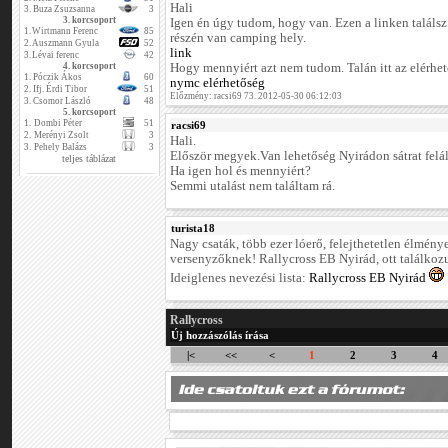
Hali
3.
Buza Zsuzsanna
3
3. korcsoport
Igen én úgy tudom, hogy van. Ezen a linken találsz 
1.
Wirtmann Ferenc
85
részén van camping hely.
2.
Auszmann Gyula
52
link
3.
Lévai ferenc
42
4. korcsoport
Hogy mennyiért azt nem tudom. Talán itt az elérh
1.
Póczik Ákos
60
nymc elérhetőség
2.
Ifj. Érdi Tibor
51
Előzmény: racsi69 73. 2012-05-30 06:12:03
3.
Csomor László
48
5. korcsoport
1.
Dombi Péter
51
racsi69
2.
Merényi Zsolt
3
Hali.
3.
Pehely Balázs
3
Először megyek.Van lehetőség Nyirádon sátrat felál
teljes táblázat
Ha igen hol és mennyiért?
Semmi utalást nem találtam rá.
turista18
Nagy csaták, több ezer lóerő, felejthetetlen élmén
versenyzőknek! Rallycross EB Nyirád, ott találkoz
Ideiglenes nevezési lista:
Rallycross EB Nyirád
Rallycross
Új hozzászólás írása
|<
<<
<
1
2
3
4