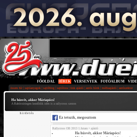
FŐOLDAL
|
HÍREK
|
VERSENYEK
|
FOTÓALBUM
|
VID
|
|
|
|
|
|
|
összes hír
sajtóanyagok
sajtóblog
sajtólista
link ajánló
autós hírek
médiaajánló
autószektor
Ha húsvét, akkor Máriapócs!
A Rabócsiringen kezdődik idén is a rallycross szezon
h i r d e t é s
Ez tetszik, megosztom
Rallycross OB 2013 1.futam
• ajánló
Ha húsvét, akkor Máriapócs!