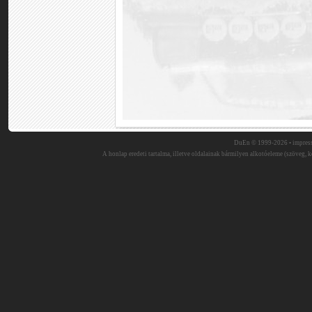
DuEn © 1999-2026 •
impres
A honlap eredeti tartalma, illetve oldalainak bármilyen alkotóeleme (szöveg, ké