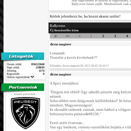
Már hagyomány és milyen jó hagyomány, h
Rallycross futam zajlik. Mindenkinek csak a
Kérlek jelentkezz be, ha hozzá akarsz szólni!
Rallycross
Új hozzászólás írása
|<
<<
<
1
2
3
4
dictus magister
Lemaradt:
Tisztelet a kevés kivételnek!!!
Összes oldal:
856522668
Előzmény: dictus magister 90. 2017-06-02 18:44:17
Napi oldal:
218039
Jelenleg:
1174
Regisztrált:
0
dictus magister
Online regisztráltak:
A Spici interjúhoz:
"Elegem lett ebből! Egy rahedli pénzért még hülyé
kiemelt partnerünk :
néznek.
Soha többet nem dolgozunk külföldiekkel! Itt kész
mindent, Magyarországon!
Itt okosabb emberek vannak, mint bárhol a világon!
bebizonyította párszor&#8230;"
Ezzel azért óvatosan...
Van egy barátom, verseny-szerelőként bejárta a vil