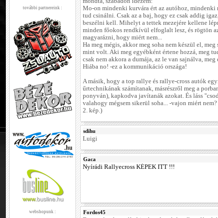
mondta, szabadon idézem:
Mo-on mindenki kurvára ért az autóhoz, mindenki
további partnereink :
tud csinálni. Csak az a baj, hogy ez csak addig igaz
beszélni kell. Mihelyt a tettek mezejére kellene lép
minden főokos rendkívül elfoglalt lesz, és rögtön a
magyarázni, hogy miért nem...
Ha meg mégis, akkor meg soha nem készül el, meg 
mint volt. Aki meg egyébként értene hozzá, meg tud
csak nem akkora a dumája, az le van sajnálva, meg 
Hiába no! -ez a kommunikáció országa!
A másik, hogy a top rallye és rallye-cross autók egy
űrtechnikának számítanak, másrészről meg a porban
ponyván), kapkodva javítanák azokat. És láss "csod
valahogy mégsem sikerül soha... -vajon miért nem?
2. kép.)
sdihu
Luigi
Gaca
Nyírádi Rallyecross KÉPEK ITT !!!
webshopunk :
Fordos45