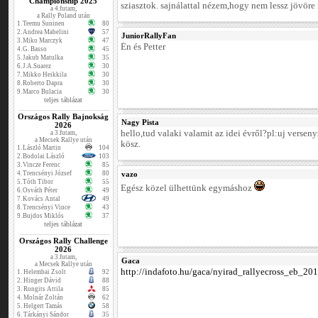
Championship 2025
sziasztok. sajnálattal nézem,hogy nem lessz jövöre 
a 4.futam,
a Rally Poland után
1.
Teemu Suninen
80
2.
Andrea Mabelini
57
JuniorRallyFan
3.
Miko Marczyk
47
Én és Petter
4.
G. Basso
45
5.
Jakub Matulka
35
6.
J.A.Suarez
30
7.
Mikko Heikkila
30
8.
Roberto Dapra
30
9.
Marco Bulacia
30
teljes táblázat
Országos Rally Bajnokság
Nagy Pista
2026
hello,tud valaki valamit az idei évről?pl:uj versen
a 3.futam,
a Mecsek Rallye után
kösz.
1.
László Martin
104
2.
Bodolai László
103
3.
Vincze Ferenc
85
4.
Trencsényi József
80
vazo
5.
Tóth Tibor
55
Egész közel ülhettünk egymáshoz
6.
Osváth Péter
49
7.
Kovács Antal
49
8.
Trencsényi Vince
43
9.
Bujdos Miklós
37
teljes táblázat
Országos Rally Challenge
2026
a 3.futam,
Gaca
a Mecsek Rallye után
http://indafoto.hu/gaca/nyirad_rallyecross_eb_20
1.
Helembai Zsolt
92
2.
Hinger Dávid
88
3.
Rongits Attila
85
4.
Molnár Zoltán
62
5.
Helgert Tamás
58
6.
Tárkányi Sándor
35