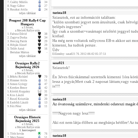
7.
Csáthy Miklós
34
8.
Nagy Gábor
27
9.
Ruszkai Attila
24
turista18
teljes táblázat
Sziasztok, ezt az információt találtam:
Peugeot 208 Rally4 Cup
"külön szombati jegyet nem árusítunk, csak hétvégi
Hungary
belépés ingyenes"
a 3.futam,
a Mecsek Rallye után
Így csak a szombat+vasárnapi nézőtéri jeggyel tu
1.
Faltusz Dávid
38
kisfiad.
2.
Zagyva Dorka
34
Ha még nem voltatok rallycross EB-n akkor azt m
3.
Herczig Patrik
29
kimenni, ha tudtok persze.
4.
Hibján József
29
5.
Tellér Antal
16
Üdv
Bertalan Márton
-
Előzmény: sasa021 76. 2012-06-02 05:37:51
teljes táblázat
sasa021
Országos Rally2
Bajnokság 2026
Sziasztok!
a 3.futam,
a Mecsek Rallye után
Én 3éves fiúcskámmal szeretnék kimenni 1óra kör
1.
Békési Richárd
70
2.
Himmer Attila
51
lessz a jegyár,Mert csak 2 naposat láttam,vagy vasár
3.
Simon György
47
is!!!!
4.
Kerekes Bence
42
5.
Kóródi Koppány
31
6.
Kiss László
30
7.
Ruszó Krisztián
20
turista18
8.
Endrődi László
13
Az óvatosság száműzve, mindenki odateszi magát és
9.
Fóti Péter
11
teljes táblázat
!!!!!Nagyon nagy lesz!!!!!
Országos Historic
Bajnokság 2025
Aki ezt nem látja élőben az megbánja hétfőre! Az tut
a 3.futam,
a Mecsek Rallye után
1. korcsoport
1.
Tóth István
76
turista18
2.
Metz Ferenc
51