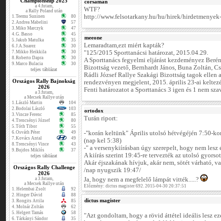
Championship 2025
corsaman
a 4.futam,
WTF?
a Rally Poland után
http://www.felsotarkany.hu/hu/hirek/hirdetmenyek-
1.
Teemu Suninen
80
2.
Andrea Mabelini
57
3.
Miko Marczyk
47
4.
G. Basso
45
meeone
5.
Jakub Matulka
35
Lemaradtam,ezt miért kapták?
6.
J.A.Suarez
30
7.
Mikko Heikkila
30
"125/2015 Sporttanácsi határozat, 2015.04.29.
8.
Roberto Dapra
30
A Sporttanács fegyelmi eljárást kezdeményez Beré
9.
Marco Bulacia
30
Bizottság vezető, Bernhardt János, Buna Zoltán, Cs
teljes táblázat
Rádli József Rallye Szakági Bizottság tagok ellen 
Országos Rally Bajnokság
rendezvényen megjelent, 2015. április 23-ai kelte
2026
Fenti határozatot a Sporttanács 3 igen és 1 nem szav
a 3.futam,
a Mecsek Rallye után
1.
László Martin
104
2.
Bodolai László
103
ortodox
3.
Vincze Ferenc
85
Turán riport:
4.
Trencsényi József
80
5.
Tóth Tibor
55
6.
Osváth Péter
49
-"korán keltünk" Április utolsó hétvégéjén 7:50-kor
7.
Kovács Antal
49
(nap kel 5:38)
8.
Trencsényi Vince
43
-" a versenykiírásban úgy szerepelt, hogy nem lesz 
9.
Bujdos Miklós
37
A kiírás szerint 19:45-re tervezték az utolsó gyorsot
teljes táblázat
Akár éjszakának hívjuk, akár nem, sötét várható, va
Országos Rally Challenge
/nap nyugszik 19:47/
2026
a 3.futam,
Ja, hogy nem a megfelelő lámpát vitték.....?
a Mecsek Rallye után
Előzmény: dictus magister 692. 2015-04-30 20:37:51
1.
Helembai Zsolt
92
2.
Hinger Dávid
88
dictus magister
3.
Rongits Attila
85
4.
Molnár Zoltán
62
5.
Helgert Tamás
58
"Azt gondoltam, hogy a rövid áttétel ideális lesz e
6.
Tárkányi Sándor
35