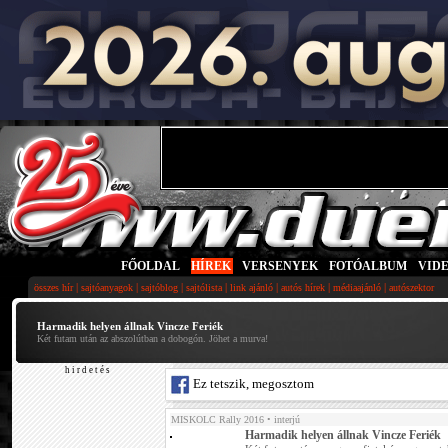
FŐOLDAL
|
HÍREK
|
VERSENYEK
|
FOTÓALBUM
|
VID
|
|
|
|
|
|
|
összes hír
sajtóanyagok
sajtóblog
sajtólista
link ajánló
autós hírek
médiaajánló
autószektor
Harmadik helyen állnak Vincze Feriék
Két futam után az abszolútban a dobogón. Jöhet a murva!
h i r d e t é s
Ez tetszik, megosztom
MISKOLC Rally 2016
• interjú
Harmadik helyen állnak Vincze Feriék