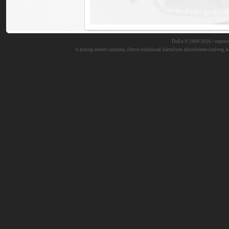
DuEn © 1999-2026 •
impres
A honlap eredeti tartalma, illetve oldalainak bármilyen alkotóeleme (szöveg, ké