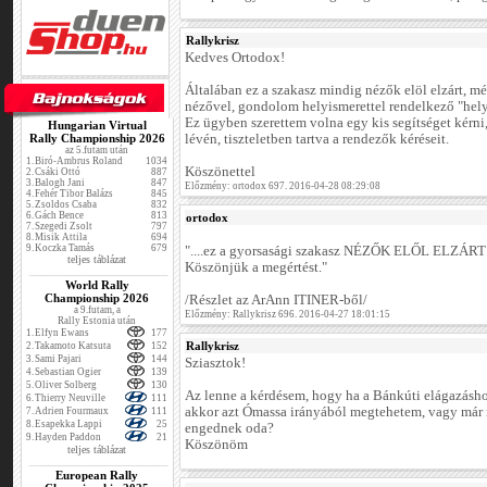
Rallykrisz
Kedves Ortodox!
Általában ez a szakasz mindig nézők elöl elzárt, mé
nézővel, gondolom helyismerettel rendelkező "hel
Ez ügyben szerettem volna egy kis segítséget kérni
Hungarian Virtual
Rally Championship 2026
lévén, tiszteletben tartva a rendezők kéréseit.
az 5.futam után
1.
Biró-Ambrus Roland
1034
Köszönettel
2.
Csáki Ottó
887
3.
Balogh Jani
847
Előzmény: ortodox 697. 2016-04-28 08:29:08
4.
Fehér Tibor Balázs
845
5.
Zsoldos Csaba
832
6.
Gách Bence
813
ortodox
7.
Szegedi Zsolt
797
8.
Misik Attila
694
9.
Koczka Tamás
679
"....ez a gyorsasági szakasz NÉZŐK ELŐL ELZÁRT
teljes táblázat
Köszönjük a megértést."
World Rally
Championship 2026
/Részlet az ArAnn ITINER-ből/
a 9.futam, a
Előzmény: Rallykrisz 696. 2016-04-27 18:01:15
Rally Estonia után
1.
Elfyn Ewans
177
Rallykrisz
2.
Takamoto Katsuta
152
3.
Sami Pajari
144
Sziasztok!
4.
Sebastian Ogier
139
5.
Oliver Solberg
130
Az lenne a kérdésem, hogy ha a Bánkúti elágazásho
6.
Thierry Neuville
111
akkor azt Ómassa irányából megtehetem, vagy már r
7.
Adrien Fourmaux
111
8.
Esapekka Lappi
25
engednek oda?
9.
Hayden Paddon
21
Köszönöm
teljes táblázat
European Rally