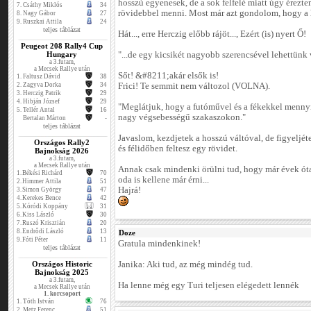
hosszú egyenesek, de a sok felfelé miatt úgy érezt
7.
Csáthy Miklós
34
rövidebbel menni. Most már azt gondolom, hogy a h
8.
Nagy Gábor
27
9.
Ruszkai Attila
24
teljes táblázat
Hát..., erre Herczig előbb rájöt..., Ezért (is) nyert Ő!
Peugeot 208 Rally4 Cup
Hungary
"...de egy kicsikét nagyobb szerencsével lehettünk
a 3.futam,
a Mecsek Rallye után
Sőt! &#8211;akár elsők is!
1.
Faltusz Dávid
38
2.
Zagyva Dorka
34
Frici! Te semmit nem változol (VOLNA).
3.
Herczig Patrik
29
4.
Hibján József
29
"Meglátjuk, hogy a futóművel és a fékekkel menny
5.
Tellér Antal
16
nagy végsebességű szakaszokon."
Bertalan Márton
-
teljes táblázat
Javaslom, kezdjetek a hosszú váltóval, de figyeljéte
Országos Rally2
és félidőben feltesz egy rövidet.
Bajnokság 2026
a 3.futam,
a Mecsek Rallye után
Annak csak mindenki örülni tud, hogy már évek óta 
1.
Békési Richárd
70
oda is kellene már érni...
2.
Himmer Attila
51
Hajrá!
3.
Simon György
47
4.
Kerekes Bence
42
5.
Kóródi Koppány
31
6.
Kiss László
30
7.
Ruszó Krisztián
20
8.
Endrődi László
13
Doze
9.
Fóti Péter
11
Gratula mindenkinek!
teljes táblázat
Országos Historic
Janika: Aki tud, az még mindég tud.
Bajnokság 2025
a 3.futam,
Ha lenne még egy Turi teljesen elégedett lennék
a Mecsek Rallye után
1. korcsoport
1.
Tóth István
76
2.
Metz Ferenc
51