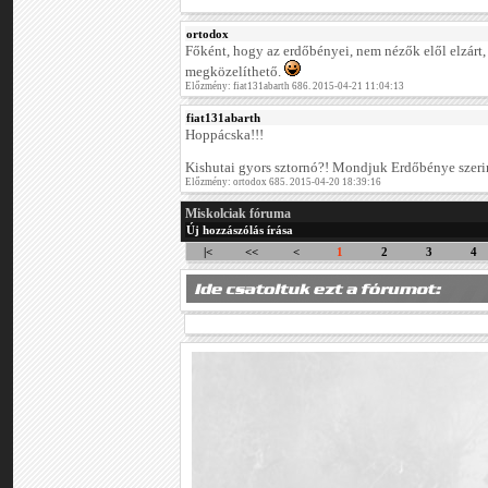
ortodox
Főként, hogy az erdőbényei, nem nézők elől elzárt
megközelíthető.
Előzmény: fiat131abarth 686. 2015-04-21 11:04:13
fiat131abarth
Hoppácska!!!
Kishutai gyors sztornó?! Mondjuk Erdőbénye szer
Előzmény: ortodox 685. 2015-04-20 18:39:16
Miskolciak fóruma
Új hozzászólás írása
|<
<<
<
1
2
3
4