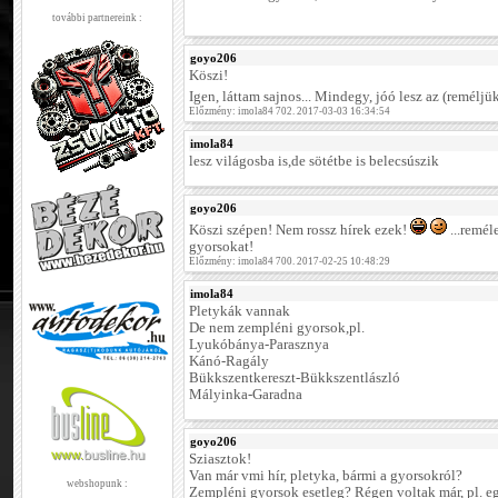
további partnereink :
goyo206
Köszi!
Igen, láttam sajnos... Mindegy, jóó lesz az (reméljü
Előzmény: imola84 702. 2017-03-03 16:34:54
imola84
lesz világosba is,de sötétbe is belecsúszik
goyo206
Köszi szépen! Nem rossz hírek ezek!
...remél
gyorsokat!
Előzmény: imola84 700. 2017-02-25 10:48:29
imola84
Pletykák vannak
De nem zempléni gyorsok,pl.
Lyukóbánya-Parasznya
Kánó-Ragály
Bükkszentkereszt-Bükkszentlászló
Mályinka-Garadna
goyo206
Sziasztok!
Van már vmi hír, pletyka, bármi a gyorsokról?
webshopunk :
Zempléni gyorsok esetleg? Régen voltak már, pl. egy