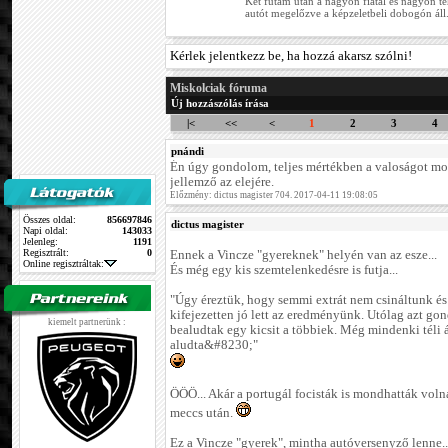
Két futam után a nagyon fiatal és nagyon te
autót megelőzve a képzeletbeli dobogón áll
Kérlek jelentkezz be, ha hozzá akarsz szólni!
Miskolciak fóruma
Új hozzászólás írása
|<
<<
<
1
2
3
4
pnándi
Én úgy gondolom, teljes mértékben a valoságot mo
jellemző az elejére.
Előzmény: dictus magister 704. 2017-04-11 19:08:05
Összes oldal:
856697846
dictus magister
Napi oldal:
143033
Jelenleg:
1191
Regisztrált:
0
Ennek a Vincze "gyereknek" helyén van az esze...
Online regisztráltak:
És még egy kis szemtelenkedésre is futja...
"Úgy éreztük, hogy semmi extrát nem csináltunk és
kifejezetten jó lett az eredményünk. Utólag azt g
kiemelt partnerünk :
bealudtak egy kicsit a többiek. Még mindenki téli 
aludta&#8230;"
ÖÖÖ... Akár a portugál focisták is mondhatták vol
meccs után.
Ez a Vincze "gyerek", mintha autóversenyző lenne..