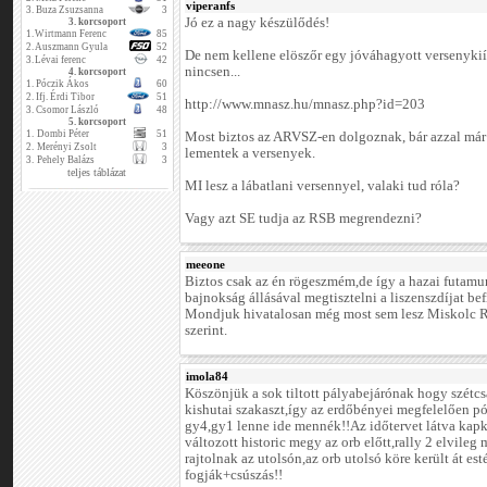
viperanfs
3.
Buza Zsuzsanna
3
Jó ez a nagy készülődés!
3. korcsoport
1.
Wirtmann Ferenc
85
2.
Auszmann Gyula
52
De nem kellene elöszőr egy jóváhagyott versenykiír
3.
Lévai ferenc
42
nincsen...
4. korcsoport
1.
Póczik Ákos
60
2.
Ifj. Érdi Tibor
51
http://www.mnasz.hu/mnasz.php?id=203
3.
Csomor László
48
5. korcsoport
1.
Dombi Péter
51
Most biztos az ARVSZ-en dolgoznak, bár azzal már 
2.
Merényi Zsolt
3
lementek a versenyek.
3.
Pehely Balázs
3
teljes táblázat
MI lesz a lábatlani versennyel, valaki tud róla?
Vagy azt SE tudja az RSB megrendezni?
meeone
Biztos csak az én rögeszmém,de így a hazai futamu
bajnokság állásával megtisztelni a liszenszdíjat be
Mondjuk hivatalosan még most sem lesz Miskolc Ra
szerint.
imola84
Köszönjük a sok tiltott pályabejárónak hogy szétcs
kishutai szakaszt,így az erdőbényei megfelelően pó
gy4,gy1 lenne ide mennék!!Az időtervet látva kap
változott historic megy az orb előtt,rally 2 elvile
rajtolnak az utolsón,az orb utolsó köre került át es
fogják+csúszás!!