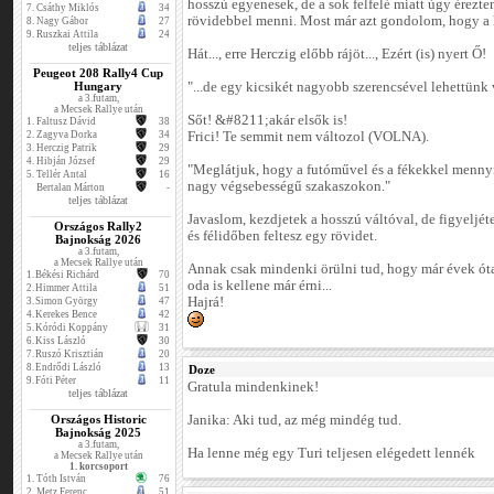
hosszú egyenesek, de a sok felfelé miatt úgy érezt
7.
Csáthy Miklós
34
rövidebbel menni. Most már azt gondolom, hogy a h
8.
Nagy Gábor
27
9.
Ruszkai Attila
24
teljes táblázat
Hát..., erre Herczig előbb rájöt..., Ezért (is) nyert Ő!
Peugeot 208 Rally4 Cup
Hungary
"...de egy kicsikét nagyobb szerencsével lehettünk
a 3.futam,
a Mecsek Rallye után
Sőt! &#8211;akár elsők is!
1.
Faltusz Dávid
38
2.
Zagyva Dorka
34
Frici! Te semmit nem változol (VOLNA).
3.
Herczig Patrik
29
4.
Hibján József
29
"Meglátjuk, hogy a futóművel és a fékekkel menny
5.
Tellér Antal
16
nagy végsebességű szakaszokon."
Bertalan Márton
-
teljes táblázat
Javaslom, kezdjetek a hosszú váltóval, de figyeljéte
Országos Rally2
és félidőben feltesz egy rövidet.
Bajnokság 2026
a 3.futam,
a Mecsek Rallye után
Annak csak mindenki örülni tud, hogy már évek óta 
1.
Békési Richárd
70
oda is kellene már érni...
2.
Himmer Attila
51
Hajrá!
3.
Simon György
47
4.
Kerekes Bence
42
5.
Kóródi Koppány
31
6.
Kiss László
30
7.
Ruszó Krisztián
20
8.
Endrődi László
13
Doze
9.
Fóti Péter
11
Gratula mindenkinek!
teljes táblázat
Országos Historic
Janika: Aki tud, az még mindég tud.
Bajnokság 2025
a 3.futam,
Ha lenne még egy Turi teljesen elégedett lennék
a Mecsek Rallye után
1. korcsoport
1.
Tóth István
76
2.
Metz Ferenc
51