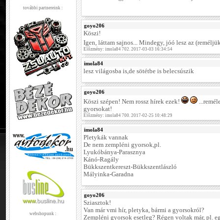
további partnereink :
goyo206
Köszi!
Igen, láttam sajnos... Mindegy, jóó lesz az (reméljü
Előzmény: imola84 702. 2017-03-03 16:34:54
imola84
lesz világosba is,de sötétbe is belecsúszik
goyo206
Köszi szépen! Nem rossz hírek ezek!
...remél
gyorsokat!
Előzmény: imola84 700. 2017-02-25 10:48:29
imola84
Pletykák vannak
De nem zempléni gyorsok,pl.
Lyukóbánya-Parasznya
Kánó-Ragály
Bükkszentkereszt-Bükkszentlászló
Mályinka-Garadna
goyo206
Sziasztok!
Van már vmi hír, pletyka, bármi a gyorsokról?
webshopunk :
Zempléni gyorsok esetleg? Régen voltak már, pl. egy