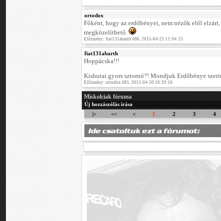
ortodox
Főként, hogy az erdőbényei, nem nézők elől elzárt
megközelíthető.
Előzmény: fiat131abarth 686. 2015-04-21 11:04:13
fiat131abarth
Hoppácska!!!
Kishutai gyors sztornó?! Mondjuk Erdőbénye szer
Előzmény: ortodox 685. 2015-04-20 18:39:16
Miskolciak fóruma
Új hozzászólás írása
|<
<<
<
1
2
3
4