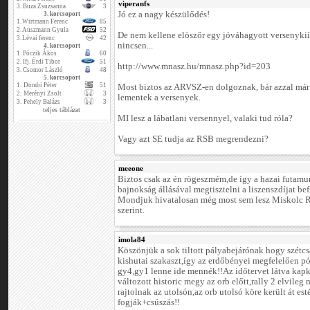
viperanfs
3.
Buza Zsuzsanna
3
Jó ez a nagy készülődés!
3. korcsoport
1.
Wirtmann Ferenc
85
2.
Auszmann Gyula
52
De nem kellene elöszőr egy jóváhagyott versenykiír
3.
Lévai ferenc
42
nincsen...
4. korcsoport
1.
Póczik Ákos
60
2.
Ifj. Érdi Tibor
51
http://www.mnasz.hu/mnasz.php?id=203
3.
Csomor László
48
5. korcsoport
1.
Dombi Péter
51
Most biztos az ARVSZ-en dolgoznak, bár azzal már 
2.
Merényi Zsolt
3
lementek a versenyek.
3.
Pehely Balázs
3
teljes táblázat
MI lesz a lábatlani versennyel, valaki tud róla?
Vagy azt SE tudja az RSB megrendezni?
meeone
Biztos csak az én rögeszmém,de így a hazai futamu
bajnokság állásával megtisztelni a liszenszdíjat be
Mondjuk hivatalosan még most sem lesz Miskolc Ra
szerint.
imola84
Köszönjük a sok tiltott pályabejárónak hogy szétcs
kishutai szakaszt,így az erdőbényei megfelelően pó
gy4,gy1 lenne ide mennék!!Az időtervet látva kap
változott historic megy az orb előtt,rally 2 elvile
rajtolnak az utolsón,az orb utolsó köre került át es
fogják+csúszás!!