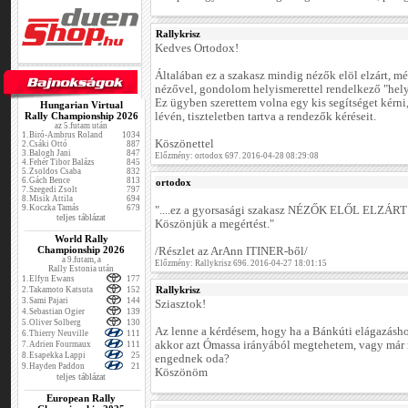
Rallykrisz
Kedves Ortodox!
Általában ez a szakasz mindig nézők elöl elzárt, mé
nézővel, gondolom helyismerettel rendelkező "hel
Ez ügyben szerettem volna egy kis segítséget kérni
Hungarian Virtual
Rally Championship 2026
lévén, tiszteletben tartva a rendezők kéréseit.
az 5.futam után
1.
Biró-Ambrus Roland
1034
Köszönettel
2.
Csáki Ottó
887
3.
Balogh Jani
847
Előzmény: ortodox 697. 2016-04-28 08:29:08
4.
Fehér Tibor Balázs
845
5.
Zsoldos Csaba
832
6.
Gách Bence
813
ortodox
7.
Szegedi Zsolt
797
8.
Misik Attila
694
9.
Koczka Tamás
679
"....ez a gyorsasági szakasz NÉZŐK ELŐL ELZÁRT
teljes táblázat
Köszönjük a megértést."
World Rally
Championship 2026
/Részlet az ArAnn ITINER-ből/
a 9.futam, a
Előzmény: Rallykrisz 696. 2016-04-27 18:01:15
Rally Estonia után
1.
Elfyn Ewans
177
Rallykrisz
2.
Takamoto Katsuta
152
3.
Sami Pajari
144
Sziasztok!
4.
Sebastian Ogier
139
5.
Oliver Solberg
130
Az lenne a kérdésem, hogy ha a Bánkúti elágazásho
6.
Thierry Neuville
111
akkor azt Ómassa irányából megtehetem, vagy már r
7.
Adrien Fourmaux
111
8.
Esapekka Lappi
25
engednek oda?
9.
Hayden Paddon
21
Köszönöm
teljes táblázat
European Rally