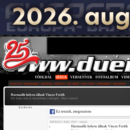
FŐOLDAL
|
HÍREK
|
VERSENYEK
|
FOTÓALBUM
|
VID
|
|
|
|
|
|
|
összes hír
sajtóanyagok
sajtóblog
sajtólista
link ajánló
autós hírek
médiaajánló
autószektor
Harmadik helyen állnak Vincze Feriék
Két futam után az abszolútban a dobogón. Jöhet a murva!
h i r d e t é s
Ez tetszik, megosztom
MISKOLC Rally 2016
• interjú
Harmadik helyen állnak Vincze Feriék