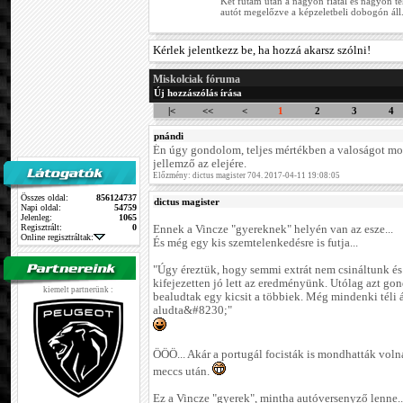
Két futam után a nagyon fiatal és nagyon te
autót megelőzve a képzeletbeli dobogón áll
Kérlek jelentkezz be, ha hozzá akarsz szólni!
Miskolciak fóruma
Új hozzászólás írása
|<
<<
<
1
2
3
4
pnándi
Én úgy gondolom, teljes mértékben a valoságot mo
jellemző az elejére.
Előzmény: dictus magister 704. 2017-04-11 19:08:05
Összes oldal:
856124737
dictus magister
Napi oldal:
54759
Jelenleg:
1065
Regisztrált:
0
Ennek a Vincze "gyereknek" helyén van az esze...
Online regisztráltak:
És még egy kis szemtelenkedésre is futja...
"Úgy éreztük, hogy semmi extrát nem csináltunk és
kifejezetten jó lett az eredményünk. Utólag azt g
kiemelt partnerünk :
bealudtak egy kicsit a többiek. Még mindenki téli 
aludta&#8230;"
ÖÖÖ... Akár a portugál focisták is mondhatták vol
meccs után.
Ez a Vincze "gyerek", mintha autóversenyző lenne..