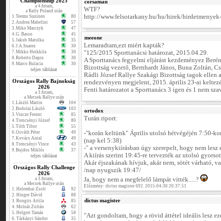
Championship 2025
corsaman
a 4.futam,
WTF?
a Rally Poland után
http://www.felsotarkany.hu/hu/hirek/hirdetmenyek-
1.
Teemu Suninen
80
2.
Andrea Mabelini
57
3.
Miko Marczyk
47
4.
G. Basso
45
meeone
5.
Jakub Matulka
35
Lemaradtam,ezt miért kapták?
6.
J.A.Suarez
30
7.
Mikko Heikkila
30
"125/2015 Sporttanácsi határozat, 2015.04.29.
8.
Roberto Dapra
30
A Sporttanács fegyelmi eljárást kezdeményez Beré
9.
Marco Bulacia
30
Bizottság vezető, Bernhardt János, Buna Zoltán, Cs
teljes táblázat
Rádli József Rallye Szakági Bizottság tagok ellen 
Országos Rally Bajnokság
rendezvényen megjelent, 2015. április 23-ai kelte
2026
Fenti határozatot a Sporttanács 3 igen és 1 nem szav
a 3.futam,
a Mecsek Rallye után
1.
László Martin
104
2.
Bodolai László
103
ortodox
3.
Vincze Ferenc
85
Turán riport:
4.
Trencsényi József
80
5.
Tóth Tibor
55
6.
Osváth Péter
49
-"korán keltünk" Április utolsó hétvégéjén 7:50-kor
7.
Kovács Antal
49
(nap kel 5:38)
8.
Trencsényi Vince
43
-" a versenykiírásban úgy szerepelt, hogy nem lesz 
9.
Bujdos Miklós
37
A kiírás szerint 19:45-re tervezték az utolsó gyorsot
teljes táblázat
Akár éjszakának hívjuk, akár nem, sötét várható, va
Országos Rally Challenge
/nap nyugszik 19:47/
2026
a 3.futam,
Ja, hogy nem a megfelelő lámpát vitték.....?
a Mecsek Rallye után
Előzmény: dictus magister 692. 2015-04-30 20:37:51
1.
Helembai Zsolt
92
2.
Hinger Dávid
88
dictus magister
3.
Rongits Attila
85
4.
Molnár Zoltán
62
5.
Helgert Tamás
58
"Azt gondoltam, hogy a rövid áttétel ideális lesz e
6.
Tárkányi Sándor
35