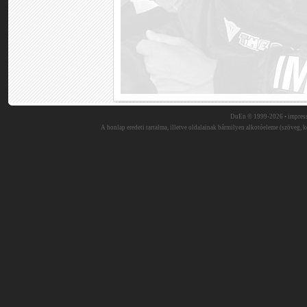
DuEn © 1999-2026 •
impres
A honlap eredeti tartalma, illetve oldalainak bármilyen alkotóeleme (szöveg, ké