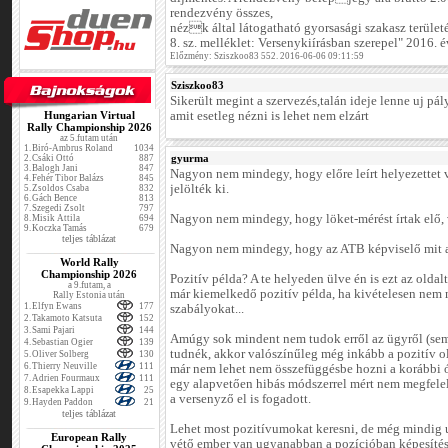
rendezvény összes,
nézk által látogatható gyorsasági szakasz területé
8. sz. melléklet: Versenykiírásban szerepel" 2016.
Előzmény: Sziszkoo83 552. 2016-06-06 09:11:59
Sziszkoo83
Sikerült megint a szervezés,talán ideje lenne uj pál
Hungarian Virtual
amit esetleg nézni is lehet nem elzárt
Rally Championship 2026
az 5.futam után
1.
Biró-Ambrus Roland
1034
gyurma
2.
Csáki Ottó
887
3.
Balogh Jani
847
Nagyon nem mindegy, hogy előre leírt helyezettet v
4.
Fehér Tibor Balázs
845
jelölték ki.
5.
Zsoldos Csaba
832
6.
Gách Bence
813
7.
Szegedi Zsolt
797
Nagyon nem mindegy, hogy löket-mérést írtak elő, 
8.
Misik Attila
694
9.
Koczka Tamás
679
teljes táblázat
Nagyon nem mindegy, hogy az ATB képviselő mit ad
World Rally
Championship 2026
Pozitív példa? A te helyeden ülve én is ezt az oldal
a 9.futam, a
már kiemelkedő pozitív példa, ha kivételesen nem 
Rally Estonia után
1.
Elfyn Ewans
177
szabályokat...
2.
Takamoto Katsuta
152
3.
Sami Pajari
144
Amúgy sok mindent nem tudok erről az ügyről (sem)
4.
Sebastian Ogier
139
tudnék, akkor valószínűleg még inkább a pozitív ol
5.
Oliver Solberg
130
6.
Thierry Neuville
111
már nem lehet nem összefüggésbe hozni a korábbi 
7.
Adrien Fourmaux
111
egy alapvetően hibás módszerrel mért nem megfelelő
8.
Esapekka Lappi
25
a versenyző el is fogadott.
9.
Hayden Paddon
21
teljes táblázat
Lehet most pozitívumokat keresni, de még mindig 
European Rally
vétő ember van ugyanabban a pozícióban képesítés 