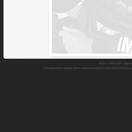
DuEn © 1999-2026 •
impres
A honlap eredeti tartalma, illetve oldalainak bármilyen alkotóeleme (szöveg, ké