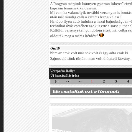
A "hogyan mérjünk könnyen-gyorsan löketet" című
kapcsán lennének kérdéseim:
Mi van, ha valamelyik további versenyen is bontásr
után már mindig csak a kizárás lesz a válasz?
Ha több ilyen autó indulna a hazai bajnokságban -
technikai óvás esetében azok is erre a sorsa jutnán
Külföldi versenyeken gondolom értek már célba ezz
oldották meg a mérés-kérdést?
One19
Nem az árok volt más sok volt és igy adta csak ki .
Sajnos elöttünk történt, nem volt örömteli látvány..
Veszprém Rallye
Új hozzászólás írása
|<
<<
<
1
2
3
4