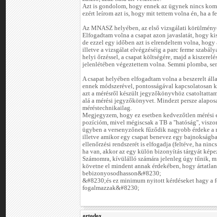
Azt is gondolom, hogy ennek az ügynek nincs kom
ezért leírom azt is, hogy mit tettem volna én, ha a 
Az MNASZ helyében, az első vizsgálati körülménye
Elfogadtam volna a csapat azon javaslatát, hogy kis
de ezzel egy időben azt is elrendeltem volna, hogy 
illetve a vizsgálat elvégzéséig a parc ferme szabály
helyi őrzéssel, a csapat költségére, majd a kiszere
jelenlétében végeztettem volna. Semmi plomba, se
A csapat helyében elfogadtam volna a beszerelt álla
ennek módszerével, pontosságával kapcsolatosan k
azt a mérésről készült jegyzőkönyvhöz csatoltattam
alá a mérési jegyzőkönyvet. Mindezt persze alapo
méréstechnikailag.
Megjegyzem, hogy ez esetben kedvezőtlen mérési 
pozícióm, mivel mégiscsak a TB a "hatóság", visz
ügyben a versenyzőnek fűződik nagyobb érdeke a m
illetve amikor egy csapat benevez egy bajnokságba,
ellenőrzési rendszerét is elfogadja (feltéve, ha nin
ha van, akkor az egy külön bizonyítás tárgyát képe
Számomra, kívülálló számára jelenleg úgy tűnik, mi
követne el mindent annak érdekében, hogy ártatla
bebizonyosodhasson&#8230;
&#8230;és ez minimum nyitott kérdéseket hagy a 
fogalmazzak&#8230;
ortodox