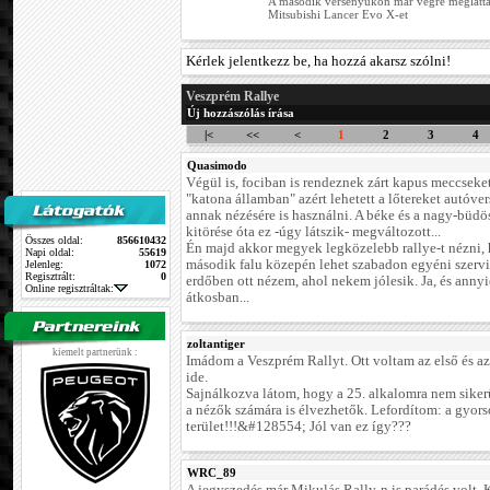
A második versenyükön már végre meglátta 
Mitsubishi Lancer Evo X-et
Kérlek jelentkezz be, ha hozzá akarsz szólni!
Veszprém Rallye
Új hozzászólás írása
|<
<<
<
1
2
3
4
Quasimodo
Végül is, fociban is rendeznek zárt kapus meccseket
"katona államban" azért lehetett a lőtereket autóve
annak nézésére is használni. A béke és a nagy-büd
kitörése óta ez -úgy látszik- megváltozott...
Összes oldal:
856610432
Én majd akkor megyek legközelebb rallye-t nézni,
Napi oldal:
55619
második falu közepén lehet szabadon egyéni szervi
Jelenleg:
1072
Regisztrált:
0
erdőben ott nézem, ahol nekem jólesik. Ja, és annyi
Online regisztráltak:
átkosban...
zoltantiger
kiemelt partnerünk :
Imádom a Veszprém Rallyt. Ott voltam az első és a
ide.
Sajnálkozva látom, hogy a 25. alkalomra nem sikerü
a nézők számára is élvezhetők. Lefordítom: a gyors
terület!!!&#128554; Jól van ez így???
WRC_89