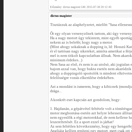
Előzmény: dictus magister 540. 2015-07-30 20:12:43
dictus magister
Tisztázzuk az alaphelyzetet, mielőtt "Sasa ellenesn
Őt egy olyan versenyzőnek tartom, aki úgy versenye
Ha a nagy motort úgy tekintem, mint egyéb sportá
nekem az is belefér, hogy nagy a motor.
(Mint ahogy sokaknak a dopping is, ld: Hosszú Kat
ér el tartósan nagy sikereket, amióta amerikai a férj
mel is nem titkolt kapcsolatban állnak. Nem akarok p
minimum érdekes...)
Nem Sasa az első, és nem is az utolsó, aki jogtalan 
bajom azzal van, hogy bukta esetén nem akaródzik
ahogy a doppingoló sportolók is mindent elkövetne
felelősségre vonás elkerülése érdekében.
Azt a mondást is ismerem, hogy a kibicnek (mondj
drága...
A konkrét eset kapcsán azt gondolom, hogy:
1. Hajdanán, a gépátvétel feltétele volt a tömítésgar
motor megbontása esetén azt helyre lehessen állíta
nem egyenlők a régi motorokkal, de nem kellene har
leszereltetését. Ez a sport ezzel is járhat!
Az sem feltétlen következmény, hogy egy hengerfej
Angliáig kelljen repíteni egy motort, mert csak ott 