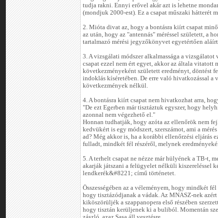
tudja rakni. Ennyi erővel akár azt is lehetne monda
(mondjuk 2000-est). Ez a csapat műszaki hátterét mi
2. Mióta divat az, hogy a bontásra kiírt csapat minő
az után, hogy az "antennás" méréssel született, a 
tartalmazó mérési jegyzőkönyvet egyetértően aláírták
3. A vizsgálati módszer alkalmassága a vizsgálatot v
csapat ezzel nem ért egyet, akkor az általa vitatott
következményeként született eredményt, döntést f
indoklás kíséretében. De erre való hivatkozással a
következmények nélkül.
4. A bontásra kiírt csapat nem hivatkozhat arra, hog
"De ezt Egerben már tisztáztuk egyszer, hogy helyhi
azonnal nem végezhető el."
Honnan tudhatják, hogy azóta az ellenőrök nem fejl
kedvükért is egy módszert, szerszámot, ami a mérés
ad? Még akkor is, ha a korábbi ellenőrzési eljárás e
fulladt, mindkét fél részéről, melynek eredményekén
5. A terhelt csapat ne nézze már hülyének a TB-t, 
akarják játszani a felügyelet nélküli kiszerelésse
lendkerék&#8221; című történetet.
Összességében az a véleményem, hogy mindkét fél r
hogy tisztázódjanak a vádak. Az MNASZ-nek azért 
kiköszörüljék a szappanopera első részében szerzet
hogy tisztán kerüljenek ki a buliból. Momentán s
zászló, azaz Sasa áll vesztésre.