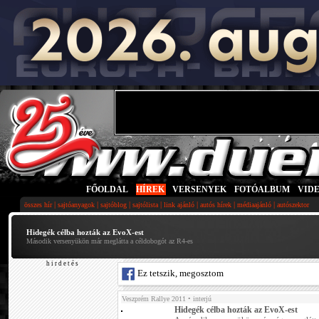
FŐOLDAL
|
HÍREK
|
VERSENYEK
|
FOTÓALBUM
|
VID
|
|
|
|
|
|
|
összes hír
sajtóanyagok
sajtóblog
sajtólista
link ajánló
autós hírek
médiaajánló
autószektor
Hidegék célba hozták az EvoX-est
Második versenyükön már meglátta a céldobogót az R4-es
h i r d e t é s
Ez tetszik, megosztom
Veszprém Rallye 2011
• interjú
Hidegék célba hozták az EvoX-est