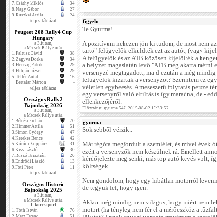
7.
Csáthy Miklós
34
8.
Nagy Gábor
27
9.
Ruszkai Attila
24
teljes táblázat
figyelo
Te Gyurma!
Peugeot 208 Rally4 Cup
Hungary
A pozitívum nehezen jön ki tudom, de most nem az 
a 3.futam,
a Mecsek Rallye után
tartó" felügyelők elküldték ezt az autót, (vagy kijel
1.
Faltusz Dávid
38
A felügyelők és az ATB közösen kijelölték a henger
2.
Zagyva Dorka
34
a helyzet magaslatán levő "ATB meg akarta mérni 
3.
Herczig Patrik
29
4.
Hibján József
29
versenyző megtagadott, majd ezután a még mindig "
5.
Tellér Antal
16
felügyelők kizárták a versenyzőt? Szerintem ez egy
Bertalan Márton
-
véletlen egybeesés. A meseszerű folytatás persze tény
teljes táblázat
egy versenyről való eltiltás is így maradna, de - e
Országos Rally2
ellenkezőjéről.
Bajnokság 2026
Előzmény: gyurma 547. 2015-08-02 17:33:52
a 3.futam,
a Mecsek Rallye után
1.
Békési Richárd
70
gyurma
2.
Himmer Attila
51
Sok sebből vérzik..
3.
Simon György
47
4.
Kerekes Bence
42
Már régóta megfordult a szemlélet, és mivel évek ót
5.
Kóródi Koppány
31
6.
Kiss László
30
ezért a versenyzők nem készülnek rá. Emellett an
7.
Ruszó Krisztián
20
kérdőjelezte meg senki, más top autó kevés volt, í
8.
Endrődi László
13
költségek.
9.
Fóti Péter
11
teljes táblázat
Nem gondolom, hogy egy hibátlan motorról levenni
Országos Historic
de tegyük fel, hogy igen.
Bajnokság 2025
a 3.futam,
a Mecsek Rallye után
Akkor még mindig nem világos, hogy miért nem lehe
1. korcsoport
motort (ha tényleg nem fér el a mérőeszköz a tűzfal
1.
Tóth István
76
2.
Metz Ferenc
51