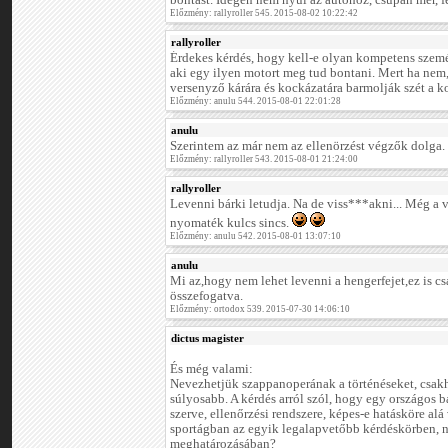
bontást. Idegen nem nyúl az autóhoz, csupán mér,
Előzmény: rallyroller 545. 2015-08-02 10:22:42
rallyroller
Érdekes kérdés, hogy kell-e olyan kompetens szemé
aki egy ilyen motort meg tud bontani. Mert ha nem,
versenyző kárára és kockázatára barmolják szét a ko
Előzmény: anulu 544. 2015-08-01 22:01:28
anulu
Szerintem az már nem az ellenörzést végzők dolga.
Előzmény: rallyroller 543. 2015-08-01 21:24:00
rallyroller
Levenni bárki letudja. Na de viss***akni... Még a 
nyomaték kulcs sincs.
Előzmény: anulu 542. 2015-08-01 13:07:10
anulu
Mi az,hogy nem lehet levenni a hengerfejet,ez is c
összefogatva.
Előzmény: ortodox 539. 2015-07-30 14:06:10
dictus magister
És még valami:
Nevezhetjük szappanoperának a történéseket, csak
súlyosabb. A kérdés arról szól, hogy egy országos b
szerve, ellenőrzési rendszere, képes-e hatásköre alá
sportágban az egyik legalapvetőbb kérdéskörben, n
meghatározásában?