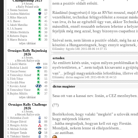
Championship 2025
nem a pozitív oldalt erősíti.
a 4.futam,
a Rally Poland után
1.
Teemu Suninen
80
Ráadásul (nagyrészt) ő írja az RVSzt rosszul, majd 
2.
Andrea Mabelini
57
vezetőként, technikai felügyelőként a rosszat másk
3.
Miko Marczyk
47
4.
G. Basso
45
van írva, és ha az egészből ügy van, akkor Technika
5.
Jakub Matulka
35
másodfok, ennél rosszabb nehezen lehetne a helyze
6.
J.A.Suarez
30
fejeljük még meg azzal, hogy bizonyos csapathoz i
7.
Mikko Heikkila
30
8.
Roberto Dapra
30
9.
Marco Bulacia
30
Szóval nem, nem látom a pozitív oldalt, még ha az
teljes táblázat
köszöni a Hungaroringnek, hogy ennyit segítenek, 
Előzmény: figyelo 548. 2015-08-06 14:37:15
Országos Rally Bajnokság
2026
a 3.futam,
ortodox
a Mecsek Rallye után
Az említett kérés után, vajon milyen problémákat 
1.
László Martin
104
nyelvterületen, a "..nem tudjuk kicsavarni a gyújt
2.
Bodolai László
103
3.
Vincze Ferenc
85
van"... jellegű magyarázkodás lefordítása, illetve e
4.
Trencsényi József
80
Előzmény: dictus magister 549. 2015-08-06 18:44:53
5.
Tóth Tibor
55
6.
Osváth Péter
49
dictus magister
7.
Kovács Antal
49
8.
Trencsényi Vince
43
9.
Bujdos Miklós
37
Sasa ott van a kassai nev. listán, a CEZ mezőnyben.
teljes táblázat
Országos Rally Challenge
(??)
2026
a 3.futam,
Borítékolom, hogy valaki "megkéri" a szlovák rend
a Mecsek Rallye után
1.
Helembai Zsolt
92
hogy mérjenek löketet.
2.
Hinger Dávid
88
...hátha megtudjuk, hogyan kell ezt egy Fiestán.
3.
Rongits Attila
85
Mondjuk, nekem lenne rá elképzelésem...
4.
Molnár Zoltán
62
...az autóban.
5.
Helgert Tamás
58
6.
Tárkányi Sándor
35