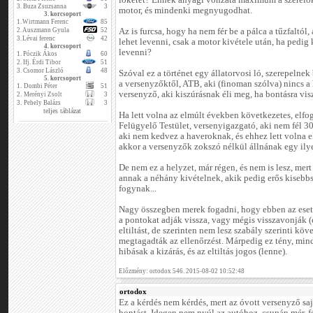
löketet? Ennek anyagi vonzata maximum a szerelők
3.
Buza Zsuzsanna
3
motor, és mindenki megnyugodhat.
3. korcsoport
1.
Wirtmann Ferenc
85
2.
Auszmann Gyula
52
Az is furcsa, hogy ha nem fér be a pálca a tűzfaltól
3.
Lévai ferenc
42
lehet levenni, csak a motor kivétele után, ha pedig
4. korcsoport
levenni?
1.
Póczik Ákos
60
2.
Ifj. Érdi Tibor
51
3.
Csomor László
48
Szóval ez a történet egy állatorvosi ló, szerepelne
5. korcsoport
a versenyzőktől, ATB, aki (finoman szólva) nincs a
1.
Dombi Péter
51
versenyző, aki kiszúrásnak éli meg, ha bontásra vis
2.
Merényi Zsolt
3
3.
Pehely Balázs
3
teljes táblázat
Ha lett volna az elmúlt években következetes, elfog
Felügyelő Testület, versenyigazgató, aki nem fél 30
aki nem kedvez a haveroknak, és ehhez lett volna e
akkor a versenyzők zokszó nélkül állnának egy ily
De nem ez a helyzet, már régen, és nem is lesz, mer
annak a néhány kivételnek, akik pedig erős kisebb
fogynak...
Nagy összegben merek fogadni, hogy ebben az esetb
a pontokat adják vissza, vagy mégis visszavonják (e
eltiltást, de szerinten nem lesz szabály szerinti k
megtagadták az ellenőrzést. Márpedig ez tény, min
hibásak a kizárás, és az eltiltás jogos (lenne).
Előzmény: ortodox 546. 2015-08-02 10:52:48
ortodox
Ez a kérdés nem kérdés, mert az óvott versenyző sajá