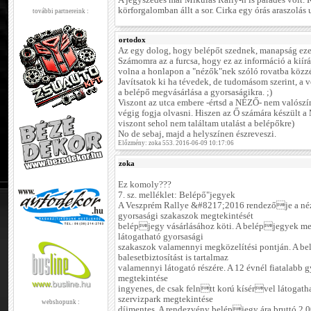
A jegyszedés már Mikulás Rally-n is parádés volt. 
körforgalomban állt a sor. Cirka egy órás araszolás u
további partnereink :
ortodox
Az egy dolog, hogy belépőt szednek, manapság eze
Számomra az a furcsa, hogy ez az információ a kiírá
volna a honlapon a "nézők"nek szóló rovatba közzét
Javítsatok ki ha tévedek, de tudomásom szerint, a 
a belépő megvásárlása a gyorsaságikra. ;)
Viszont az utca embere -értsd a NÉZŐ- nem valószín
végig fogja olvasni. Hiszen az Ő számára készül
viszont sehol nem találtam utalást a belépőkre)
No de sebaj, majd a helyszínen észreveszi.
Előzmény: zoka 553. 2016-06-09 10:17:06
zoka
Ez komoly???
7. sz. melléklet: Belépő"jegyek
A Veszprém Rallye &#8217;2016 rendezője a néz
gyorsasági szakaszok megtekintését
belépjegy vásárlásához köti. A belépjegyek me
látogatható gyorsasági
szakaszok valamennyi megközelítési pontján. A b
balesetbiztosítást is tartalmaz
valamennyi látogató részére. A 12 évnél fiatalabb 
megtekintése
ingyenes, de csak felntt korú kísérvel látogatha
szervizpark megtekintése
webshopunk :
díjmentes. A rendezvény belépjegy ára bruttó 2.00