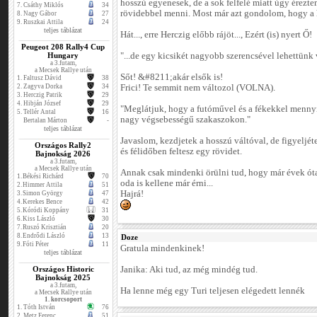
hosszú egyenesek, de a sok felfelé miatt úgy érezt
7.
Csáthy Miklós
34
rövidebbel menni. Most már azt gondolom, hogy a h
8.
Nagy Gábor
27
9.
Ruszkai Attila
24
teljes táblázat
Hát..., erre Herczig előbb rájöt..., Ezért (is) nyert Ő!
Peugeot 208 Rally4 Cup
Hungary
"...de egy kicsikét nagyobb szerencsével lehettünk
a 3.futam,
a Mecsek Rallye után
Sőt! &#8211;akár elsők is!
1.
Faltusz Dávid
38
2.
Zagyva Dorka
34
Frici! Te semmit nem változol (VOLNA).
3.
Herczig Patrik
29
4.
Hibján József
29
"Meglátjuk, hogy a futóművel és a fékekkel menny
5.
Tellér Antal
16
nagy végsebességű szakaszokon."
Bertalan Márton
-
teljes táblázat
Javaslom, kezdjetek a hosszú váltóval, de figyeljéte
Országos Rally2
és félidőben feltesz egy rövidet.
Bajnokság 2026
a 3.futam,
a Mecsek Rallye után
Annak csak mindenki örülni tud, hogy már évek óta 
1.
Békési Richárd
70
oda is kellene már érni...
2.
Himmer Attila
51
Hajrá!
3.
Simon György
47
4.
Kerekes Bence
42
5.
Kóródi Koppány
31
6.
Kiss László
30
7.
Ruszó Krisztián
20
8.
Endrődi László
13
Doze
9.
Fóti Péter
11
Gratula mindenkinek!
teljes táblázat
Országos Historic
Janika: Aki tud, az még mindég tud.
Bajnokság 2025
a 3.futam,
Ha lenne még egy Turi teljesen elégedett lennék
a Mecsek Rallye után
1. korcsoport
1.
Tóth István
76
2.
Metz Ferenc
51