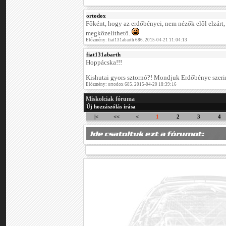
ortodox
Főként, hogy az erdőbényei, nem nézők elől elzárt
megközelíthető.
Előzmény: fiat131abarth 686. 2015-04-21 11:04:13
fiat131abarth
Hoppácska!!!
Kishutai gyors sztornó?! Mondjuk Erdőbénye szer
Előzmény: ortodox 685. 2015-04-20 18:39:16
Miskolciak fóruma
Új hozzászólás írása
|<
<<
<
1
2
3
4