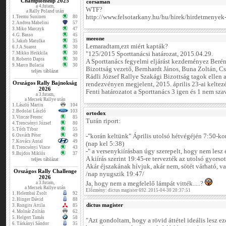
Championship 2025
corsaman
a 4.futam,
WTF?
a Rally Poland után
http://www.felsotarkany.hu/hu/hirek/hirdetmenyek-
1.
Teemu Suninen
80
2.
Andrea Mabelini
57
3.
Miko Marczyk
47
4.
G. Basso
45
meeone
5.
Jakub Matulka
35
Lemaradtam,ezt miért kapták?
6.
J.A.Suarez
30
7.
Mikko Heikkila
30
"125/2015 Sporttanácsi határozat, 2015.04.29.
8.
Roberto Dapra
30
A Sporttanács fegyelmi eljárást kezdeményez Beré
9.
Marco Bulacia
30
Bizottság vezető, Bernhardt János, Buna Zoltán, Cs
teljes táblázat
Rádli József Rallye Szakági Bizottság tagok ellen 
Országos Rally Bajnokság
rendezvényen megjelent, 2015. április 23-ai kelte
2026
Fenti határozatot a Sporttanács 3 igen és 1 nem szav
a 3.futam,
a Mecsek Rallye után
1.
László Martin
104
2.
Bodolai László
103
ortodox
3.
Vincze Ferenc
85
Turán riport:
4.
Trencsényi József
80
5.
Tóth Tibor
55
6.
Osváth Péter
49
-"korán keltünk" Április utolsó hétvégéjén 7:50-kor
7.
Kovács Antal
49
(nap kel 5:38)
8.
Trencsényi Vince
43
-" a versenykiírásban úgy szerepelt, hogy nem lesz 
9.
Bujdos Miklós
37
A kiírás szerint 19:45-re tervezték az utolsó gyorsot
teljes táblázat
Akár éjszakának hívjuk, akár nem, sötét várható, va
Országos Rally Challenge
/nap nyugszik 19:47/
2026
a 3.futam,
Ja, hogy nem a megfelelő lámpát vitték.....?
a Mecsek Rallye után
Előzmény: dictus magister 692. 2015-04-30 20:37:51
1.
Helembai Zsolt
92
2.
Hinger Dávid
88
dictus magister
3.
Rongits Attila
85
4.
Molnár Zoltán
62
5.
Helgert Tamás
58
"Azt gondoltam, hogy a rövid áttétel ideális lesz e
6.
Tárkányi Sándor
35