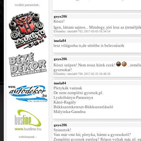
további partnereink :
goyo206
Köszi!
Igen, láttam sajnos... Mindegy, jóó lesz az (reméljü
Előzmény: imola84 702. 2017-03-03 16:34:54
imola84
lesz világosba is,de sötétbe is belecsúszik
goyo206
Köszi szépen! Nem rossz hírek ezek!
...remél
gyorsokat!
Előzmény: imola84 700. 2017-02-25 10:48:29
imola84
Pletykák vannak
De nem zempléni gyorsok,pl.
Lyukóbánya-Parasznya
Kánó-Ragály
Bükkszentkereszt-Bükkszentlászló
Mályinka-Garadna
goyo206
Sziasztok!
Van már vmi hír, pletyka, bármi a gyorsokról?
webshopunk :
Zempléni gyorsok esetleg? Régen voltak már, pl. egy