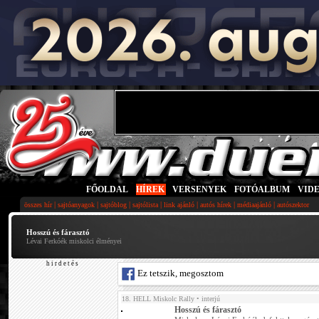
FŐOLDAL
|
HÍREK
|
VERSENYEK
|
FOTÓALBUM
|
VID
|
|
|
|
|
|
|
összes hír
sajtóanyagok
sajtóblog
sajtólista
link ajánló
autós hírek
médiaajánló
autószektor
Hosszú és fárasztó
Lévai Ferkóék miskolci élményei
h i r d e t é s
Ez tetszik, megosztom
18. HELL Miskolc Rally
• interjú
Hosszú és fárasztó