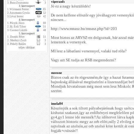
viperanfs
3.
Buza Zsuzsanna
3
Jó ez a nagy készülődés!
3. korcsoport
1.
Wirtmann Ferenc
85
2.
Auszmann Gyula
52
De nem kellene elöszőr egy jóváhagyott versenykiír
3.
Lévai ferenc
42
nincsen...
4. korcsoport
1.
Póczik Ákos
60
2.
Ifj. Érdi Tibor
51
http://www.mnasz.hu/mnasz.php?id=203
3.
Csomor László
48
5. korcsoport
1.
Dombi Péter
51
Most biztos az ARVSZ-en dolgoznak, bár azzal már 
2.
Merényi Zsolt
3
lementek a versenyek.
3.
Pehely Balázs
3
teljes táblázat
MI lesz a lábatlani versennyel, valaki tud róla?
Vagy azt SE tudja az RSB megrendezni?
meeone
Biztos csak az én rögeszmém,de így a hazai futamu
bajnokság állásával megtisztelni a liszenszdíjat be
Mondjuk hivatalosan még most sem lesz Miskolc Ra
szerint.
imola84
Köszönjük a sok tiltott pályabejárónak hogy szétcs
kishutai szakaszt,így az erdőbényei megfelelően pó
gy4,gy1 lenne ide mennék!!Az időtervet látva kap
változott historic megy az orb előtt,rally 2 elvile
rajtolnak az utolsón,az orb utolsó köre került át es
fogják+csúszás!!