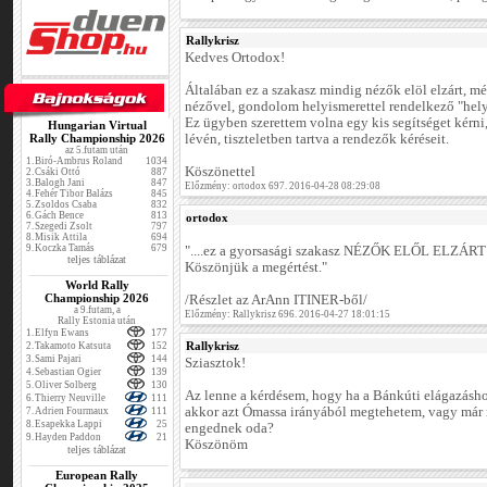
Rallykrisz
Kedves Ortodox!
Általában ez a szakasz mindig nézők elöl elzárt, mé
nézővel, gondolom helyismerettel rendelkező "hel
Ez ügyben szerettem volna egy kis segítséget kérni
Hungarian Virtual
Rally Championship 2026
lévén, tiszteletben tartva a rendezők kéréseit.
az 5.futam után
1.
Biró-Ambrus Roland
1034
Köszönettel
2.
Csáki Ottó
887
3.
Balogh Jani
847
Előzmény: ortodox 697. 2016-04-28 08:29:08
4.
Fehér Tibor Balázs
845
5.
Zsoldos Csaba
832
6.
Gách Bence
813
ortodox
7.
Szegedi Zsolt
797
8.
Misik Attila
694
9.
Koczka Tamás
679
"....ez a gyorsasági szakasz NÉZŐK ELŐL ELZÁRT
teljes táblázat
Köszönjük a megértést."
World Rally
Championship 2026
/Részlet az ArAnn ITINER-ből/
a 9.futam, a
Előzmény: Rallykrisz 696. 2016-04-27 18:01:15
Rally Estonia után
1.
Elfyn Ewans
177
Rallykrisz
2.
Takamoto Katsuta
152
3.
Sami Pajari
144
Sziasztok!
4.
Sebastian Ogier
139
5.
Oliver Solberg
130
Az lenne a kérdésem, hogy ha a Bánkúti elágazásho
6.
Thierry Neuville
111
akkor azt Ómassa irányából megtehetem, vagy már r
7.
Adrien Fourmaux
111
8.
Esapekka Lappi
25
engednek oda?
9.
Hayden Paddon
21
Köszönöm
teljes táblázat
European Rally