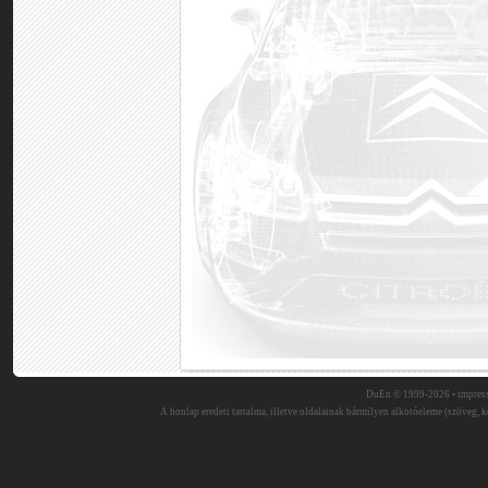
DuEn © 1999-2026 •
impres
A honlap eredeti tartalma, illetve oldalainak bármilyen alkotóeleme (szöveg, ké