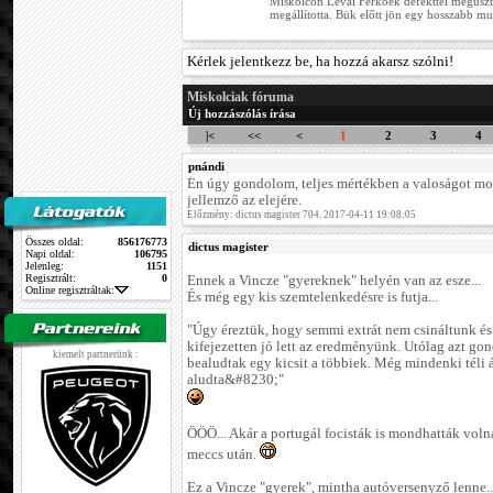
Miskolcon Lévai Ferkóék defekttel megúsztá
megállította. Bük előtt jön egy hosszabb mu
Kérlek jelentkezz be, ha hozzá akarsz szólni!
Miskolciak fóruma
Új hozzászólás írása
|<
<<
<
1
2
3
4
pnándi
Én úgy gondolom, teljes mértékben a valoságot mo
jellemző az elejére.
Előzmény: dictus magister 704. 2017-04-11 19:08:05
Összes oldal:
856176773
dictus magister
Napi oldal:
106795
Jelenleg:
1151
Regisztrált:
0
Ennek a Vincze "gyereknek" helyén van az esze...
Online regisztráltak:
És még egy kis szemtelenkedésre is futja...
"Úgy éreztük, hogy semmi extrát nem csináltunk és
kifejezetten jó lett az eredményünk. Utólag azt g
kiemelt partnerünk :
bealudtak egy kicsit a többiek. Még mindenki téli 
aludta&#8230;"
ÖÖÖ... Akár a portugál focisták is mondhatták vol
meccs után.
Ez a Vincze "gyerek", mintha autóversenyző lenne..