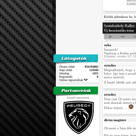
Herczi
S2000-
Kérlek jelentkezz be, h
Szombathely Rallye
Új hozzászólás írása
|<
<<
<
zoka
Sziasztok!
Vasárnap a Katlan parko
Előzmény: ortodox 322. 2
ortodox
Összes oldal:
856194082
Megtudhatjuk, hogy a ka
Napi oldal:
124104
Jelenleg:
1455
helye. Így sem a szom
Regisztrált:
0
merre mennek.
Online regisztráltak:
A lassító táblák sem a
ortodox
kiemelt partnerünk :
Nem csak Őt nehéz megé
nem akarnak menni a ha
Ehhez képest......
dictus magister
Olvasom a Sasa féle s
Hát én nem értem, hogy