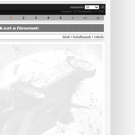
oldalanként
|
összesen: 323 hozzászólás • 17 oldal
1
2
3
4
5
>
>>
>|
hírek • fotóalbumok • videók