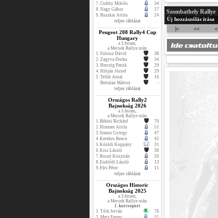
7.
Csáthy Miklós
34
8.
Nagy Gábor
27
Szombathely Rallye
9.
Ruszkai Attila
24
Új hozzászólás írása
teljes táblázat
|<
<<
<
Peugeot 208 Rally4 Cup
Hungary
a 3.futam,
a Mecsek Rallye után
1.
Faltusz Dávid
38
2.
Zagyva Dorka
34
3.
Herczig Patrik
29
4.
Hibján József
29
5.
Tellér Antal
16
Bertalan Márton
-
teljes táblázat
Országos Rally2
Bajnokság 2026
a 3.futam,
a Mecsek Rallye után
1.
Békési Richárd
70
2.
Himmer Attila
51
3.
Simon György
47
4.
Kerekes Bence
42
5.
Kóródi Koppány
31
6.
Kiss László
30
7.
Ruszó Krisztián
20
8.
Endrődi László
13
9.
Fóti Péter
11
teljes táblázat
Országos Historic
Bajnokság 2025
a 3.futam,
a Mecsek Rallye után
1. korcsoport
1.
Tóth István
76
2.
Metz Ferenc
51