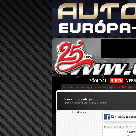
FŐOLDAL
|
HÍREK
|
VER
|
|
|
|
összes hír
sajtóanyagok
sajtóblog
sajtólista
link ajánló
Szárazon is dobogón
Herczig Norbiék örülnek a sikernek
h i r d e t é s
Ez tetszik, megos
Bükfürdő Rallye 2012
• i
Szára