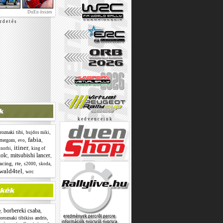
DuEn összes
r d e t é s
k e d v e n c e i n k
,
,
roznaki tibi
bujdos miki
fabia
,
,
,
ztergom
evo
itiner
,
,
 norbi
king of
olc
mitsubishi lancer
,
,
racing
,
rte
,
,
,
s2000
skoda
wald4tel
,
wrc
borbereki csaba
w
,
,
,
oroznaki tibikiss andris