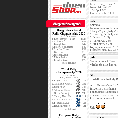
zoka
Mi ez a nagy csend?
Nevezési listák??
Térképek???
Előzmény: zoka 313. 2015
zoka
Sziasztok!
Nekem nem jön ki a mat
Hungarian Virtual
2,hely=20p- 3,hely=17
Rally Championship 2026
1, Herczig=53 helyes?
az 5.futam után
2, Kazár=40 42p
1.
Biró-Ambrus Roland
1034
3, Turán=29 28p
2.
Csáki Ottó
887
4, ifj.Tóth=23 23p
3.
Balogh Jani
847
Ki tudja az igazat?????
4.
Fehér Tibor Balázs
845
5.
Zsoldos Csaba
832
Előzmény: juhi 312. 2015-
6.
Gách Bence
813
7.
Szegedi Zsolt
797
juhi
8.
Misik Attila
694
9.
Koczka Tamás
679
Szombaton a RIInek pá
teljes táblázat
várakozás után kaptuk 
World Rally
Championship 2026
5lori
a 9.futam, a
Rally Estonia után
Tisztelt Szombathely R
1.
Elfyn Ewans
177
2.
Takamoto Katsuta
152
Az 1 db szervízautó a 
3.
Sami Pajari
144
furgon is behajthatna ,
4.
Sebastian Ogier
139
pénzfizetés ellenében
5.
Oliver Solberg
130
versenyző szervízterül
6.
Thierry Neuville
111
köszönöm a választ .
7.
Adrien Fourmaux
111
8.
Esapekka Lappi
25
9.
Hayden Paddon
21
Üdv
teljes táblázat
European Rally