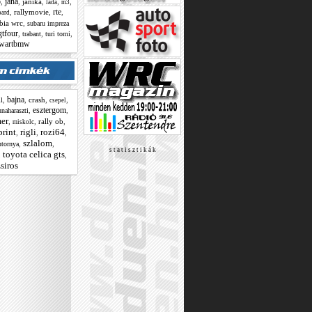
o
jana
,
,
janika
,
,
,
lada
m3
rte
,
rallymovie
,
,
oard
bia wrc
,
subaru impreza
gtfour
,
,
,
trabant
turi tomi
wartbmw
bajna
,
,
crash
,
,
ll
csepel
esztergom
,
,
naharaszti
er
,
,
rally ob
,
miskolc
print
rigli
rozi64
,
,
,
szlalom
,
,
tornya
s t a t i s z t i k á k
toyota celica gts
,
,
siros