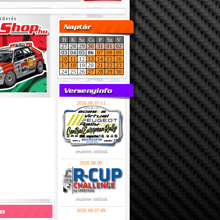
r d e t é s
H
K
Sz
Cs
P
Sz
V
27
28
29
30
31
01
02
03
04
05
06
07
08
09
10
11
12
13
14
15
16
17
18
19
20
21
22
23
24
25
26
27
28
29
30
2026.08.07-11.
részletes infóink
2026.08.09.
részletes infóink
2026.08.07-09.