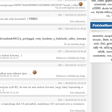
bzrt
crash
gopr
,
,
mitsubishi
,
onb
k.com/groups/1609574442609665/1650889218478187/?notif_t=like
s2000
Na, ezt nem hagyom szó nélkül...
,
skoda fa
toyota celica 
,
wrc
309. • 2014-05-12 18:04:54
,
vfts
ne pár szép kereszttel :)
VIDEO
Erre válaszolok...
308. • 2014-05-10 11:49:22
ausztria
,
autogri
rek/reszletek/8412/a_prologgal_vette_kezdetet_a_bukfurdo_rallye_fotoripo
duen
,
,
du
drtrophy
gem
frici
etele
,
,
Én azt mondom, hogy...
rallys
rally vb
,
salak
,
307. • 2014-05-03 14:36:39
simon
tudom követni. :)
,
szombathely
teszt
014-05-01 15:32:17
Nekem az a véleményem, hogy...
z
306. • 2014-05-01 15:32:17
ában nem teljesen igaz.......
014-05-01 13:16:22
Nekem az a véleményem, hogy...
305. • 2014-05-01 13:16:22
lyan nyílt R2; de már én sem tudom követni, hogy hány bajnokság is
. :)
014-04-30 13:15:34
Erre válaszolok...
304. • 2014-04-30 13:15:34
a bajnokság első 10 párosából, mindössze 3(!) nevezett erre a versenyre.
Erre válaszolok...