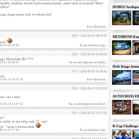
inkább vitatható döntés kedvezményezettje, miért bírál és kritizál? Miért
DOBOZ Sardegna 
endben?
 hogy magyarázza már el nekem (is)!
Erre válaszolok...
319. • 2015-05-15 08:16:33
METABOND Kupa 
icsu!
-05-14 10:59:58
Én azt mondom, hogy...
318. • 2015-05-14 10:59:58
vagy Mitsubishi R4 ????
-05-13 16:30:42
Na, ezt nem hagyom szó nélkül...
Drift Kings Summe
317. • 2015-05-13 16:30:42
iót.
015-05-13 14:53:59
Erre válaszolok...
316. • 2015-05-13 14:53:59
AUTOCROSS EB 2
önn van a lista.
015-05-13 12:47:52
Na, ezt nem hagyom szó nélkül...
315. • 2015-05-13 12:47:52
sz?
si zárlat, és ma még csak 13. van!
R-Cup Challeng
jó.." tartja a közmondás.
-05-13 12:17:00
Én azt mondom, hogy...
314. • 2015-05-13 12:17:00