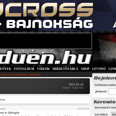
SENYEK
|
FOTÓALBUM
|
VIDEÓK
|
HIRDETŐTÁBLA
|
SHOP
|
LEVONÓ
|
LIN
|
|
|
autós hírek
médiaajánló
autószektor
2012-05-16
interjú • Susán Viki
ztom
nterjú
2012-05-16
zon is dobogón