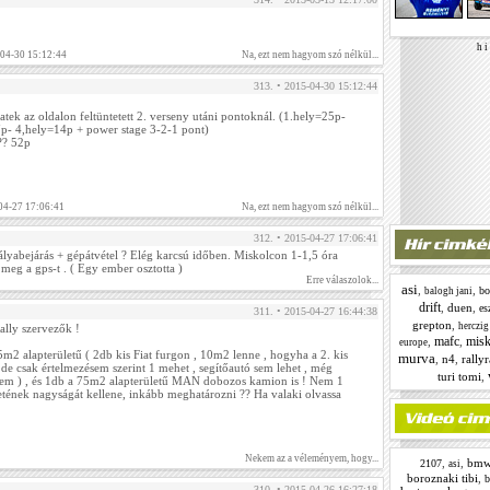
h i 
-04-30 15:12:44
Na, ezt nem hagyom szó nélkül...
313. • 2015-04-30 15:12:44
ek az oldalon feltüntetett 2. verseny utáni pontoknál. (1.hely=25p-
p- 4,hely=14p + power stage 3-2-1 pont)
?? 52p
04-27 17:06:41
Na, ezt nem hagyom szó nélkül...
312. • 2015-04-27 17:06:41
lyabejárás + gépátvétel ? Elég karcsú időben. Miskolcon 1-1,5 óra
meg a gps-t . ( Egy ember osztotta )
Erre válaszolok...
asi
,
,
bo
balogh jani
drift
,
duen
,
es
311. • 2015-04-27 16:44:38
grepton
,
herczig
ally szervezők !
mafc
misk
,
,
europe
5m2 alapterületű ( 2db kis Fiat furgon , 10m2 lenne , hogyha a 2. kis
murva
,
n4
,
rally
 de csak értelmezésem szerint 1 mehet , segítőautó sem lehet , még
turi tomi
,
 sem ) , és 1db a 75m2 alapterületű MAN dobozos kamion is ! Nem 1
etének nagyságát kellene, inkább meghatározni ?? Ha valaki olvassa
Nekem az a véleményem, hogy...
,
,
bm
2107
asi
boroznaki tibi
,
b
310. • 2015-04-26 16:27:18