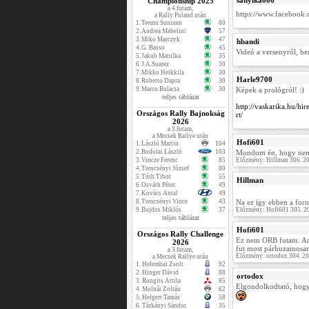
sanyika006
Championship 2025
a 4.futam,
https://www.faceboo
a Rally Poland után
1.
Teemu Suninen
80
2.
Andrea Mabelini
57
3.
Miko Marczyk
47
hbandi
4.
G. Basso
45
Videó a versenyről, ben
5.
Jakub Matulka
35
6.
J.A.Suarez
30
7.
Mikko Heikkila
30
Harle9700
8.
Roberto Dapra
30
9.
Marco Bulacia
30
Képek a prológról! :)
teljes táblázat
http://vaskarika.hu/hi
Országos Rally Bajnokság
rt/
2026
a 3.futam,
a Mecsek Rallye után
Hofi601
1.
László Martin
104
2.
Bodolai László
103
Mondom én, hogy nem 
3.
Vincze Ferenc
85
Előzmény: Hillman 306. 2
4.
Trencsényi József
80
5.
Tóth Tibor
55
Hillman
6.
Osváth Péter
49
7.
Kovács Antal
49
8.
Trencsényi Vince
43
Na ez így ebben a form
9.
Bujdos Miklós
37
Előzmény: Hofi601 305. 2
teljes táblázat
Hofi601
Országos Rally Challenge
Ez nem ORB futam. Amo
2026
fut most párhuzamosan
a 3.futam,
Előzmény: ortodox 304. 2
a Mecsek Rallye után
1.
Helembai Zsolt
92
2.
Hinger Dávid
88
ortodox
3.
Rongits Attila
85
Elgondolkodtató, hogy 
4.
Molnár Zoltán
62
5.
Helgert Tamás
58
6.
Tárkányi Sándor
35