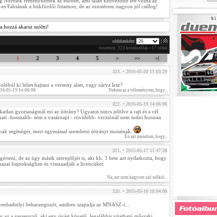
g Norbiék reménykedtek az esőben, ami talán kedvezőbb lett volna az
es Fabiának a bükfürdői futamon, de az ezüstérem nagyon jól csillog!
h i 
a hozzá akarsz szólni!
oldalanként
|
összesen: 323 hozzászólás • 17 oldal
1
2
3
4
5
>
>>
>|
323. • 2016-05-20 11:03:29
lóból ki lehet hajtani a verseny alatt, vagy zárva lesz?
016-05-19 14:06:06
Nekem az a véleményem, hogy...
322. • 2016-05-19 14:06:06
tlan gyorsaságinál mi az útirány? Ugyanis nincs jelölve a rajt és a cél
bati -hosszabb- sem a vasárnapi - rövidebb- verziónál nem tudni honnan
dnak segítséget, mert egymással szembeni útirányt mutatnak.
Én azt mondom, hogy...
321. • 2015-05-17 11:47:38
rteni, de az ügy másik szereplőjét is, aki kb. 3 hete azt nyilatkozta, hogy
zai bajnokságban és visszaadják a licencüket.
Na, ezt nem hagyom szó nélkül...
320. • 2015-05-16 18:04:06
zombathelyi beharangozót, amiben szapulja az MNASZ-t...
 az a versenyző, aki egy óvást követő, legalábbis vitatható műszaki