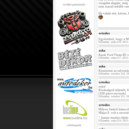
vizsgálat alapján, még 
további partnereink :
nem marad inkább cs
Ha valaki érti, kérem,
ortodox
Egyértelmű, hogy a M
Előzmény: zoka 318. 2015
zoka
Kazár Ford Fiesta R5 
Előzmény: zoka 317. 2015
zoka
Köszönöm az informác
Előzmény: ortodox 316. 2
ortodox
zoka!
Kívánságod teljesült, f
(100 páros nevezett)
Előzmény: ortodox 315. 2
ortodox
Milyen listáról hiányol
Május 8. volt a nevezé
"..hamar munka ritkán 
Előzmény: zoka 314. 2015
webshopunk :