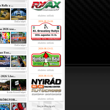
Rally a ...
részletes infóink
2026.08.15-16.
DuEn képei
2026 tesz...
részletes infóink
DuEn képei
2026.08.13-15.
r Fest...
DuEn szombati képei
részletes infóink
2026.08.15-16.
026 5.for...
Kotán Kristóf képei
részletes infóink
e KÖRGYOR...
b a j n o k s á g o k :