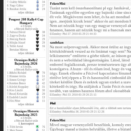
7.
Csáthy Miklós
34
FeketeMisi
8.
Nagy Gábor
27
Turánt nem kell összehasonlítani pl egy Janikával, 
9.
Ruszkai Attila
24
Turánnak egyelőre egyetlen egy bajnoki címe sincs
teljes táblázat
élt vele. Megkövezni nem lehet, és ha azt mondtad
Peugeot 208 Rally4 Cup
igen...merjünk kicsik lenni" akkor én azt mondom 
Hungary
Nem azt nézzük hogy van egy magyar versenyző akié
a 3.futam,
a Mecsek Rallye után
futamon, hanem azt nézzük hogy mi a francnak men
1.
Faltusz Dávid
38
Előzmény: Phil 37. 2010-05-29 21:44:33
2.
Zagyva Dorka
34
3.
Herczig Patrik
29
sandokan
4.
Hibján József
29
5.
Tellér Antal
16
Na most szépenvagyunk. Akkor most örülsz az ing
Bertalan Márton
-
kötözködésnek veszed az én listámat vagy sem? Na
teljes táblázat
lelkiismerete" említette a görbe tükröt, az írásom 
Országos Rally2
és nem a weboldalad látogatottságára. Látod, látod
Bajnokság 2026
emberrel foglalkoznak, persze természetesen úgy ah
a 3.futam,
kostolgatva. A hszm - ről és rólam írod, hogy én v
a Mecsek Rallye után
1.
Békési Richárd
70
irigy. Ennek ellenére a Fricivel kapcsolatos fóru
2.
Himmer Attila
51
rörölve lett) éppen a Te és hasonszőrű cimboráid ál
3.
Simon György
47
titeket kérdőre Duen és nektek ugyan ezeket a szav
4.
Kerekes Bence
42
kötekedő és irigy. Ha utáljátok a Turán Fricit és n
5.
Kóródi Koppány
31
6.
Kiss László
30
tovább, van számos hasznos fórum ahol okosabbak 
7.
Ruszó Krisztián
20
Előzmény: Phil 33. 2010-05-29 20:25:15
8.
Endrődi László
13
9.
Fóti Péter
11
Phil
teljes táblázat
Ezt a hozzászólást olyan felhasználó írta, akit a többiek nem tartana
Országos Historic
Előzmény: FeketeMisi 36. 2010-05-29 21:12:26
Bajnokság 2025
a 3.futam,
FeketeMisi
a Mecsek Rallye után
1. korcsoport
Mivel magyar versenyzőről beszélünk, komoly ere
1.
Tóth István
76
Úgyhogy marad a tisztes helytállás, illetve a bízta
2.
Metz Ferenc
51