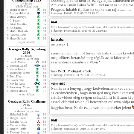
Championship 2025
Összefoglalva ez nem az, ez egy aljas, kíméletlen le
a 4.futam,
Amikor a Turán Fabia WRC - vel ment az volt a ros
a Rally Poland után
Peugeot. Inkább tipikus ha sapka van rajta.............
1.
Teemu Suninen
80
2.
Andrea Mabelini
57
Előzmény: Phil 43. 2010-05-29 23:19:33
3.
Miko Marczyk
47
4.
G. Basso
45
Phil
5.
Jakub Matulka
35
Ezt a hozzászólást olyan felhasználó írta, akit a többiek nem tartana
6.
J.A.Suarez
30
Előzmény: FeketeMisi 39. 2010-05-29 22:10:13
7.
Mikko Heikkila
30
8.
Roberto Dapra
30
9.
Marco Bulacia
30
ka.csaba
teljes táblázat
na tessék:)
Országos Rally Bajnokság
2026
szerintem mindenhol történnek bakik, nincs kivéte
a 3.futam,
még időterv betartás? meg téglák az út közepén?
a Mecsek Rallye után
és a motoros szemben a VB-n?
1.
László Martin
104
2.
Bodolai László
103
3.
Vincze Ferenc
85
láss
WRC Portugália Seb.
4.
Trencsényi József
80
Előzmény: viktor007 41. 2010-05-29 22:39:56
5.
Tóth Tibor
55
6.
Osváth Péter
49
viktor007
7.
Kovács Antal
49
8.
Trencsényi Vince
43
Nem is az a lényeg , hogy kedvelem,nem kedvelem...
9.
Bujdos Miklós
37
az eredményben , hogy nem ijed meg kicsit kereszt
teljes táblázat
arénás videót elég szépen csúszkál, itt is láttam ké
Országos Rally Challenge
ésszel elfordul tövön, Ő keresztben csúszva oldja 
2026
hagyhat bent. Na de ez persze nem perceket jelent
a 3.futam,
a Mecsek Rallye után
1.
Helembai Zsolt
92
2.
Hinger Dávid
88
Phil
3.
Rongits Attila
85
Ezt a hozzászólást olyan felhasználó írta, akit a többiek nem tartana
4.
Molnár Zoltán
62
5.
Helgert Tamás
58
Előzmény: sandokan 38. 2010-05-29 21:49:45
6.
Tárkányi Sándor
35