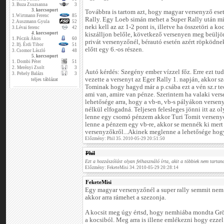
3.
Buza Zsuzsanna
3
3. korcsoport
Továbbra is tartom azt, hogy magyar versenyző ese
1.
Wirtmann Ferenc
85
Rally. Egy Loeb simán mehet a Super Rally után m
2.
Auszmann Gyula
52
neki kell az az 1-2 pont is, illetve ha összetöri a k
3.
Lévai ferenc
42
4. korcsoport
kiszálljon belőle, következő versenyen meg beüljö
1.
Póczik Ákos
60
privát versenyzőnél, bérautó esetén azért röpködne
2.
Ifj. Érdi Tibor
51
előtt egy 6.-os részen.
3.
Csomor László
48
5. korcsoport
1.
Dombi Péter
51
2.
Merényi Zsolt
3
Autó kérdés: Szegény ember vízzel főz. Erre ezt 
3.
Pehely Balázs
3
vezette a versenyt az Eger Rally 1. napján, akkor 
teljes táblázat
Tominak hogy hagyd már a p.csába ezt a vén sz.r te
ami van, amire van pénze. Szerintem ha valaki ver
lehetősége arra, hogy a vb-n, vb-s pályákon verse
nélkül elfogadná. Teljesen felesleges jönni itt az
lenne egy csomó pénzem akkor Turi Tomit verseny
lenne a pénzem egy vb-re, akkor se mennék ki mer
versenyzőkről...Akinek meglenne a lehetősége hog
Előzmény: Phil 35. 2010-05-29 20:51:50
Phil
Ezt a hozzászólást olyan felhasználó írta, akit a többiek nem tartana
Előzmény: FeketeMisi 34. 2010-05-29 20:28:14
FeketeMisi
Egy magyar versenyzőnél a super rally semmit nem j
akkor arra rámehet a szezonja.
A kocsit meg úgy értsd, hogy nemhiába mondta G
a kocsiból. Meg arra is illene emlékezni hogy ezzel