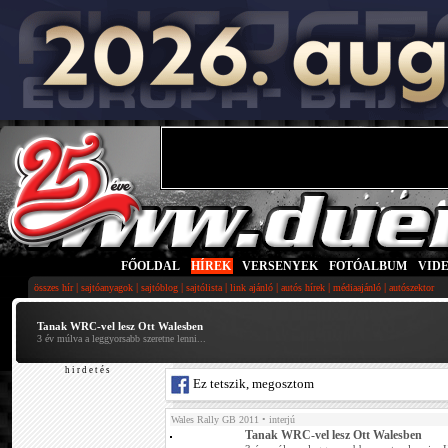
FŐOLDAL
|
HÍREK
|
VERSENYEK
|
FOTÓALBUM
|
VID
|
|
|
|
|
|
|
összes hír
sajtóanyagok
sajtóblog
sajtólista
link ajánló
autós hírek
médiaajánló
autószektor
Tanak WRC-vel lesz Ott Walesben
3 év múlva a leggyorsabb szeretne lenni...
h i r d e t é s
Ez tetszik, megosztom
Wales Rally GB 2011
• interjú
Tanak WRC-vel lesz Ott Walesben