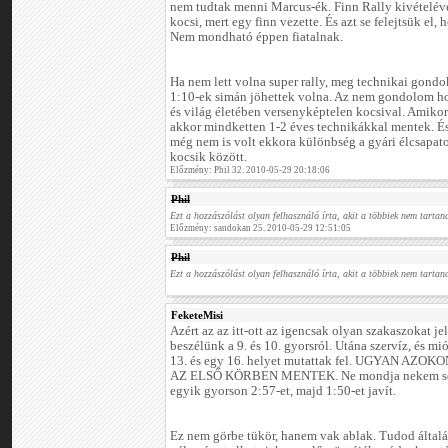
nem tudtak menni Marcus-ék. Finn Rally kivételével,
kocsi, mert egy finn vezette. És azt se felejtsük el, 
Nem mondható éppen fiatalnak.
Ha nem lett volna super rally, meg technikai gondo
1:10-ek simán jöhettek volna. Az nem gondolom ho
és világ életében versenyképtelen kocsival. Amiko
akkor mindketten 1-2 éves technikákkal mentek. É
még nem is volt ekkora különbség a gyári élcsapato
kocsik között.
Előzmény: Phil 32. 2010-05-29 20:18:06
Phil
Ezt a hozzászólást olyan felhasználó írta, akit a többiek nem tartana
Előzmény: sandokan 25. 2010-05-29 12:51:05
Phil
Ezt a hozzászólást olyan felhasználó írta, akit a többiek nem tartana
FeketeMisi
Azért az az itt-ott az igencsak olyan szakaszokat je
beszélünk a 9. és 10. gyorsról. Utána szervíz, és mió
13. és egy 16. helyet mutattak fel. UGYAN A
AZ ELSŐ KÖRBEN MENTEK. Ne mondja nekem senk
egyik gyorson 2:57-et, majd 1:50-et javít.
Ez nem görbe tükör, hanem vak ablak. Tudod által