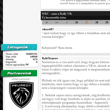
3 év múlva a leggyorsabb szeretne lenni..
szerelő lenne ez a szimpatikus és piszok gyo
WRC - azaz a Rally VB.
Új hozzászólás írása
|<
<<
<
36
37
38
39
viktor007
" mert tudom hogy ez így ebben a formában nem mű
vonom kétségbe."
Kifejtenéd? Nem értem
Összes oldal:
856695761
Napi oldal:
140948
RalitTerpesre
Jelenleg:
1174
Szerintem ez a vita arról szól, hogy hogyan lehetne
Regisztrált:
0
Online regisztráltak:
legmegfelelőbb embert eljuttatni a VB-re, akinek m
lenne és akkor végre mi magyarok is megmutathat
istenigazából...
kiemelt partnerünk :
Philnek ott tök igaza van, hogy például én sem tud
drukkolni, mert tudom hogy ez így ebben a formáb
nem a képességeit vonom kétségbe.
1. Nekünk sajnos nincs autógyárunk, irígykedhetün
szívügye volt hogy honfitárs is üljön az autóban. 
tehetségkutató programja Ausztriában - Aignerrel)
2. A szövetség alkalmatlan, hogy ebből a kérdésből