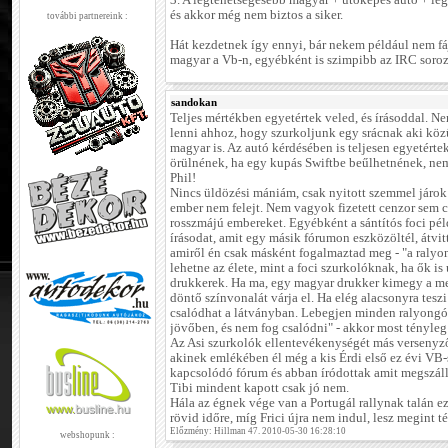
3. A legtehetségesebb magyar + ütőképes autó + leg
és akkor még nem biztos a siker.
további partnereink :
Hát kezdetnek így ennyi, bár nekem például nem fá
magyar a Vb-n, egyébként is szimpibb az IRC soroz
sandokan
Teljes mértékben egyetértek veled, és írásoddal. N
lenni ahhoz, hogy szurkoljunk egy srácnak aki köz
magyar is. Az autó kérdésében is teljesen egyetérte
örülnének, ha egy kupás Swiftbe beűlhetnének, n
Phil!
Nincs üldözési mániám, csak nyitott szemmel járok 
ember nem felejt. Nem vagyok fizetett cenzor sem 
rosszmájú embereket. Egyébként a sántítós foci pél
írásodat, amit egy másik fórumon eszközöltél, átvit
amiről én csak másként fogalmaztad meg - "a raly
lehetne az élete, mint a foci szurkolóknak, ha ők is
drukkerek. Ha ma, egy magyar drukker kimegy a me
döntő színvonalát várja el. Ha elég alacsonyra tesz
csalódhat a látványban. Lebegjen minden ralyongó 
jövőben, és nem fog csalódni" - akkor most tényleg
Az Asi szurkolók ellentevékenységét más versenyz
akinek emlékében él még a kis Érdi első ez évi VB-
kapcsolódó fórum és abban íródottak amit megszáll
Tibi mindent kapott csak jó nem.
Hála az égnek vége van a Portugál rallynak talán e
rövid időre, míg Frici újra nem indul, lesz megint t
Előzmény: Hillman 47. 2010-05-30 16:28:10
webshopunk :