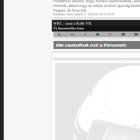
véleményt alkotni, hogy először tájékozódnak, aztá
történik, akkor nagyon ritkán szokott igazság kisül
fingani, de besz.rtál....
Előzmény: fiat131abarth 27. 2010-05-29 19:19:02
WRC - azaz a Rally VB.
Új hozzászólás írása
|<
<<
<
36
37
38
39