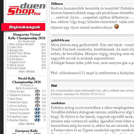
Hillman
Kedves hozzászólók beszólók és leszólók! Próbál
hiszem bármelyikünk maga alá piszkítana örömében, 
..... autóval, ilyen.....csapattal, rajthoz állhatna.(a .
hsz.-ekben/ Ugy hogy kérném tisztelettel: talán né
eljutott egy ilyen szintű rendezvényre.
Hungarian Virtual
Rally Championship 2026
gabiS4Avant
az 5.futam után
1.
Biró-Ambrus Roland
1034
Most jöttem meg grillezésből. Erre mit látok: veszek
2.
Csáki Ottó
887
Tessék Fricinek szurkolni, honfitársunk. Az autó ol
3.
Balogh Jani
847
4.
Fehér Tibor Balázs
845
nehéz, de bevállalta. Menjen végig, tényleg nem me
5.
Zsoldos Csaba
832
nagyobb nevek is szoktak superrallizni.
6.
Gách Bence
813
7.
Szegedi Zsolt
797
A bulgár futam talán jobb lesz, nem annyira gáz a p
8.
Misik Attila
694
9.
Koczka Tamás
679
teljes táblázat
Phil: alibisínauto111 majd ír, említettem a hiányla
World Rally
Championship 2026
a 9.futam, a
Phil
Rally Estonia után
Ezt a hozzászólást olyan felhasználó írta, akit a többiek nem tartana
1.
Elfyn Ewans
177
Előzmény: sandokan 44. 2010-05-29 23:54:12
2.
Takamoto Katsuta
152
3.
Sami Pajari
144
4.
Sebastian Ogier
139
sandokan
5.
Oliver Solberg
130
Érdekes dolog nyelvezetedben a tábor megfogalma
6.
Thierry Neuville
111
Továbbá érdekes dolognak tartom, emlékezve régi 
7.
Adrien Fourmaux
111
hogy Te illetve ti Asi fanok, vagytok egyedűl azok
8.
Esapekka Lappi
25
9.
Hayden Paddon
21
minden más versenyző szálka. Igazából nem lehet 
teljes táblázat
hasonlítani még ha rossz is, akkor ha azt nézzük, 
a Ferencváros és az Újpest szurkolói együtt szurkol
European Rally