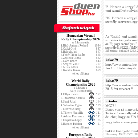
"8. Hozzon a közgyűlés
jogi személlyé nyilvání
"10. Hozzon a közgyűl
személy szervezeti egys
Hungarian Virtual
Az "önálló jogi személ
Rally Championship 2026
struktúra irányába mut
az 5.futam után
az "új jogi személyek"
1.
Biró-Ambrus Roland
1034
személy&#8221;"(MNAS
2.
Csáki Ottó
887
Előzmény: kokas79 2282. 
3.
Balogh Jani
847
4.
Fehér Tibor Balázs
845
5.
Zsoldos Csaba
832
kokas79
6.
Gách Bence
813
7.
Szegedi Zsolt
797
http://www.amtosz.hu/
8.
Misik Attila
694
Jan.15. Közlemények. 
9.
Koczka Tamás
679
teljes táblázat
kokas79
World Rally
Championship 2026
http://www.amtosz.hu
a 9.futam, a
2015 évi tervezet !!!
Rally Estonia után
1.
Elfyn Ewans
177
2.
Takamoto Katsuta
152
ortodox
3.
Sami Pajari
144
4.
Sebastian Ogier
139
MG73!
5.
Oliver Solberg
130
Biztos van rá magyaráza
6.
Thierry Neuville
111
Talán a Kassa rallyról
7.
Adrien Fourmaux
111
de lehet, hogy az FIA f
8.
Esapekka Lappi
25
vagy talán személyese
9.
Hayden Paddon
21
teljes táblázat
Sokkal könnyebb bűnbak
European Rally
Előzmény: MG73 2279. 20