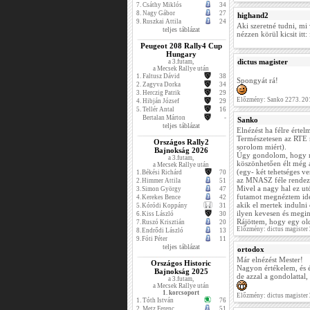
7.
Csáthy Miklós
34
8.
Nagy Gábor
27
highand2
9.
Ruszkai Attila
24
Aki szeretné tudni, mi 
teljes táblázat
nézzen körül kicsit itt
Peugeot 208 Rally4 Cup
Hungary
dictus magister
a 3.futam,
a Mecsek Rallye után
1.
Faltusz Dávid
38
Spongyát rá!
2.
Zagyva Dorka
34
3.
Herczig Patrik
29
Előzmény: Sanko 2273. 20
4.
Hibján József
29
5.
Tellér Antal
16
Bertalan Márton
-
Sanko
teljes táblázat
Elnézést ha félre érte
Természetesen az RTE 
Országos Rally2
sorolom miért).
Bajnokság 2026
Úgy gondolom, hogy ma
a 3.futam,
köszönhetően élt még a
a Mecsek Rallye után
(egy- két tehetséges v
1.
Békési Richárd
70
az MNASZ féle rendezvé
2.
Himmer Attila
51
Mivel a nagy hal ez ut
3.
Simon György
47
futamot megnéztem idé
4.
Kerekes Bence
42
akik el mertek indulni 
5.
Kóródi Koppány
31
ilyen kevesen és megi
6.
Kiss László
30
Rájöttem, hogy egy old
7.
Ruszó Krisztián
20
Előzmény: dictus magister
8.
Endrődi László
13
9.
Fóti Péter
11
teljes táblázat
ortodox
Már elnézést Mester!
Országos Historic
Nagyon értékelem, és é
Bajnokság 2025
de azzal a gondolattal,
a 3.futam,
a Mecsek Rallye után
1. korcsoport
Előzmény: dictus magister
1.
Tóth István
76
2.
Metz Ferenc
51