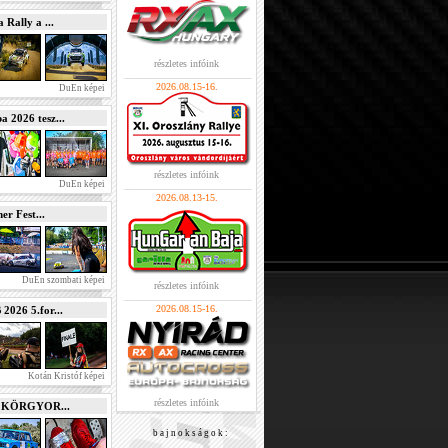
Rally a ...
részletes infóink
2026.08.15-16.
DuEn képei
2026 tesz...
részletes infóink
DuEn képei
2026.08.13-15.
r Fest...
DuEn szombati képei
részletes infóink
2026.08.15-16.
026 5.for...
Kotán Kristóf képei
részletes infóink
e KÖRGYOR...
b a j n o k s á g o k :