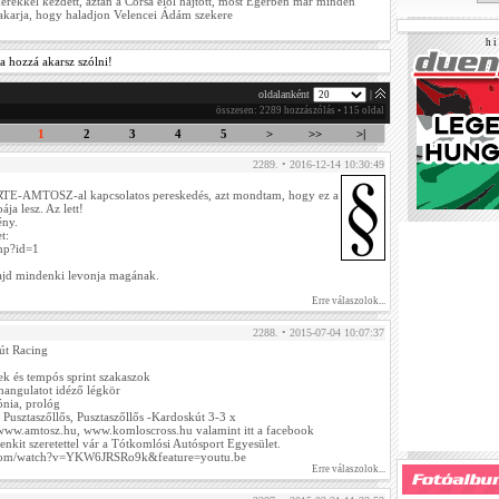
erékkel kezdett, aztán a Corsa elöl hajtott, most Egerben már minden
akarja, hogy haladjon Velencei Ádám szekere
h i 
a hozzá akarsz szólni!
oldalanként
|
összesen: 2289 hozzászólás • 115 oldal
1
2
3
4
5
>
>>
>|
2289. • 2016-12-14 10:30:49
 RTE-AMTOSZ-al kapcsolatos pereskedés, azt mondtam, hogy ez a
ja lesz. Az lett!
ény.
t:
php?id=1
ajd mindenki levonja magának.
Erre válaszolok...
2288. • 2015-07-04 10:07:37
út Racing
zek és tempós sprint szakaszok
s hangulatot idéző légkör
ónia, prológ
 Pusztaszőllős, Pusztaszőllős -Kardoskút 3-3 x
: www.amtosz.hu, www.komloscross.hu valamint itt a facebook
kit szeretettel vár a Tótkomlósi Autósport Egyesület.
.com/watch?v=YKW6JRSRo9k&feature=youtu.be
Erre válaszolok...