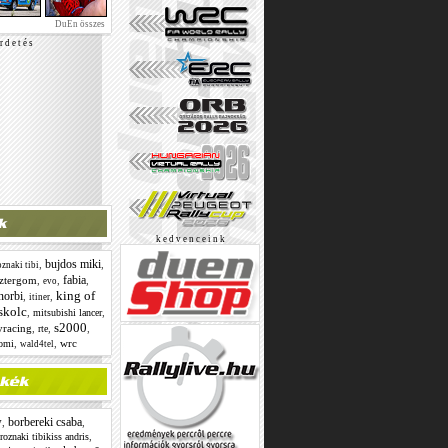
DuEn összes
r d e t é s
k e d v e n c e i n k
bujdos miki
,
,
znaki tibi
fabia
sztergom
,
,
,
evo
king of
norbi
,
,
itiner
skolc
,
,
mitsubishi lancer
s2000
lyracing
,
,
,
rte
,
,
wrc
tomi
wald4tel
w
borbereki csaba
,
,
,
roznaki tibikiss andris