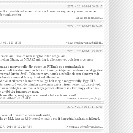
2275. • 2014-09-14 00:08:17
volt az eredeti cél az autós biatlon lövész szakágban a jövőre nézve, az
: fonyodiloter.hu
Én azt mondom, hogy...
2274. • 2014-09-12 10:34:08
14-09-11 23:18:33
Na, ezt nem hagyom szó nélkül...
2273. • 2014-09-11 23:18:33
lmeztem amit írtál és nem megfontoltan reagáltam.
mellett álltam, az MNASZ mindig is ellenszenves volt (ezt most nem
ga a magyar rally élet éppen az RTEnek és a sprinteknek is
z elmúlt években mert az R1 és R2 már jó ideje nem érdemelt odafigyelést
ersenyző kivételével). Tehát nem nyújtottak a nézőknek sem élményt már
nyek a túrával és a sprintekkel ellentétben.
óbbiakat sikeresen leamortizálta így halt meg a magyar rally. Egy RTE
n, szomorú volt de minden tiszteletem azé a három versenyzőpárosé volt
összkerékhajtású autóval a fenyegetések ellenére is - kár, hogy ők voltak
nt a többség futamodott meg.
alon állunk, még egyszer elnézést a félre értelmezésért!
 2270. 2014-09-10 22:28:41
Nekem az a véleményem, hogy...
2272. • 2014-09-11 11:32:06
lvezettel olvasom a hozzászólásaidat,
 hogy M.I. lesz az RSB vezetője, már a sci-fi kategória határait is átlépted.
 2271. 2014-09-10 22:47:34
Nekem az a véleményem, hogy...