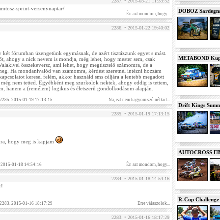
2287. • 2015-03-21 11:33:52
amtosz-sprint-versenynaptar/
DOBOZ Sardegna 
Én azt mondom, hogy...
2286. • 2015-01-22 19:40:02
y két fórumban üzengetünk egymásnak, de azért tisztázzunk egyet s mást.
METABOND Kupa 
t, ahogy a nick nevem is mondja, még lehet, hogy mester sem, csak
alakivel összekeversz, ami lehet, hogy megtisztelő számomra, de a
meg. Ha mondanivalód van számomra, kérdést szeretnél intézni hozzám
apcsolatot keresel felém, akkor használd sms céljára a lentebb megadott
g még nem tetted. Egyébként meg szurkolok nektek, ahogy eddig is tettem,
m, hanem a (remélem) logikus és életszerű gondolkodásom alapján.
 2285. 2015-01-19 17:13:15
Na, ezt nem hagyom szó nélkül...
Drift Kings Summe
2285. • 2015-01-19 17:13:15
mra, hogy meg is kapjam
AUTOCROSS EB 2
 2015-01-18 14:54:16
Én azt mondom, hogy...
2284. • 2015-01-18 14:54:16
r!
R-Cup Challeng
 2283. 2015-01-16 18:17:29
Erre válaszolok...
2283. • 2015-01-16 18:17:29