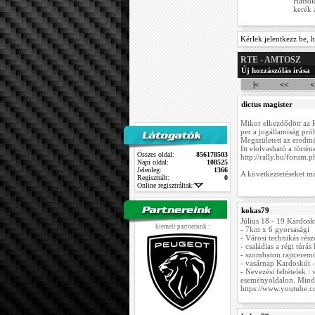
Hátsók
kerék 
Kérlek jelentkezz be, h
RTE - AMTOSZ
Új hozzászólás írása
|<
<<
<
dictus magister
Mikor elkezdődött az
per a jogállamiság próbá
Megszületett az eredm
Itt elolvasható a történe
Összes oldal:
856178503
http://rally.hu/forum.
Napi oldal:
108525
Jelenleg:
1366
A következtetéseket m
Regisztrált:
0
Online regisztráltak:
kokas79
Július 18 - 19 Kardosk
kiemelt partnerünk :
- 7km x 6 gyorsasági
- Városi technikás rés
- családias a régi túrá
- szombaton rajtcerem
- vasárnap Kardoskút -
- Nevezési feltételek 
eseményoldalon. Minden
https://www.youtube