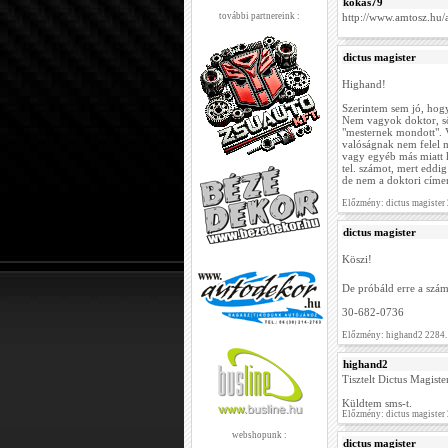
kokas79
további partnereink :
http://www.amtosz.hu/
dictus magister
Highand!
Szerintem sem jó, hog
Nem vagyok doktor, ső
"mesternek mondott". V
valóságnak nem felel 
vagy egyéb más miatt k
tel. számot, mert eddi
de nem a doktori címe
Előzmény: dictus magister
dictus magister
Köszi!
De próbáld erre a szá
30-682-0736
Előzmény: highand2 2284.
highand2
Tisztelt Dictus Magiste
Küldtem sms-t.
Előzmény: dictus magister
webshopunk :
dictus magister