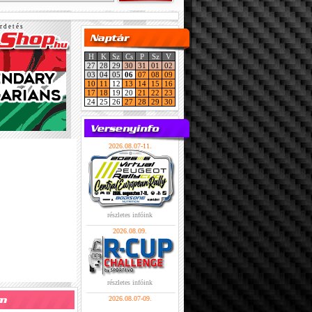
r d e t é s
H
K
Sz
Cs
P
Sz
V
27
28
29
30
31
01
02
03
04
05
06
07
08
09
10
11
12
13
14
15
16
17
18
19
20
21
22
23
24
25
26
27
28
29
30
2026.08.07-11.
részletes infóink
2026.08.09.
részletes infóink
2026.08.07-09.