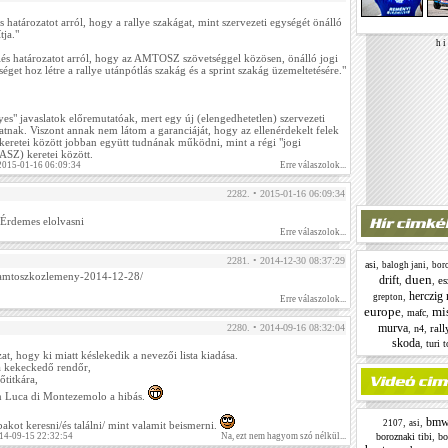
 határozatot arról, hogy a rallye szakágat, mint szervezeti egységét önálló
tja."
h i 
és határozatot arról, hogy az AMTOSZ szövetséggel közösen, önálló jogi
éget hoz létre a rallye utánpótlás szakág és a sprint szakág üzemeltetésére."
yes" javaslatok előremutatóak, mert egy új (elengedhetetlen) szervezeti
atnak. Viszont annak nem látom a garanciáját, hogy az ellenérdekelt felek
 keretei között jobban együtt tudnának működni, mint a régi "jogi
Z) keretei között.
2015-01-16 06:09:34
Erre válaszolok...
2282. • 2015-01-16 06:09:34
Érdemes elolvasni
Erre válaszolok...
2281. • 2014-12-30 08:37:29
,
,
asi
balogh jani
boro
/amtoszkozlemeny-2014-12-28/
duen
drift
,
,
e
herczig 
,
grepton
Erre válaszolok...
europe
mi
,
,
mafc
murva
,
,
ral
2280. • 2014-09-16 08:32:04
n4
skoda
,
turi 
t, hogy ki miatt késlekedik a nevezői lista kiadása.
 a kekeckedő rendőr,
őtitkára,
n Luca di Montezemolo a hibás.
bm
,
,
2107
asi
ot keresni/és találni/ mint valamit beismerni.
,
boroznaki tibi
bo
14-09-15 22:32:54
Na, ezt nem hagyom szó nélkül...