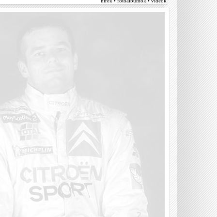
hírek • fotóalbumok • videók