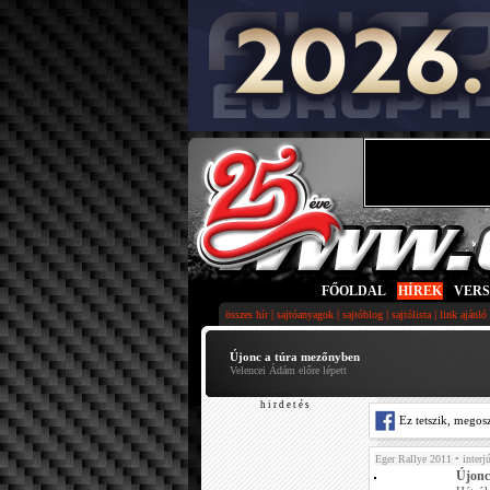
FŐOLDAL
|
HÍREK
|
VER
|
|
|
|
összes hír
sajtóanyagok
sajtóblog
sajtólista
link ajánló
Újonc a túra mezőnyben
Velencei Ádám előre lépett
h i r d e t é s
Ez tetszik, megos
Eger Rallye 2011
• interj
Újonc