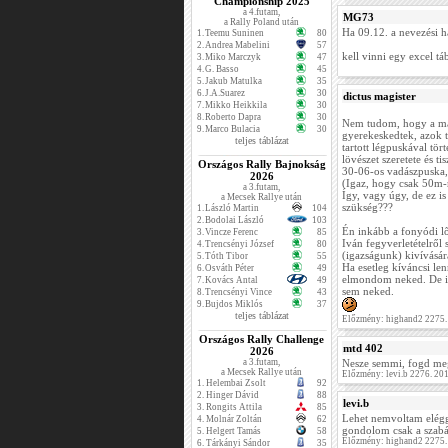
Championship 2025
a 4.futam,
MG73
a Rally Poland után
Ha 09.12. a nevezési h
1.
Teemu Suninen
80
2.
Andrea Mabelini
57
kell vinni egy excel t
3.
Miko Marczyk
47
4.
G. Basso
45
5.
Jakub Matulka
35
6.
J.A.Suarez
30
dictus magister
7.
Mikko Heikkila
30
8.
Roberto Dapra
30
Nem tudom, hogy a mai 
9.
Marco Bulacia
30
gyerekeskedtek, azok t
teljes táblázat
tartott légpuskával tö
lövészet szeretete és t
Országos Rally Bajnokság
30-06-os vadászpuska, 
2026
(Igaz, hogy csak 50m-r
a 3.futam,
Így, vagy úgy, de ez is
a Mecsek Rallye után
szükség???
1.
László Martin
104
2.
Bodolai László
103
Én inkább a fonyódi lő
3.
Vincze Ferenc
85
Iván fegyverletételről 
4.
Trencsényi József
80
(igazságunk) kivívásár
5.
Tóth Tibor
55
Ha esetleg kíváncsi len
6.
Osváth Péter
49
elmondom neked. De in
7.
Kovács Antal
49
sem neked.
8.
Trencsényi Vince
43
9.
Bujdos Miklós
37
teljes táblázat
Előzmény: highand2 2275.
Országos Rally Challenge
mtd 402
2026
a 3.futam,
Nesze semmi, fogd meg
a Mecsek Rallye után
Előzmény: levi.b 2276. 20
1.
Helembai Zsolt
92
2.
Hinger Dávid
88
levi.b
3.
Rongits Attila
85
Lehet nemvoltam elégg
4.
Molnár Zoltán
62
gondolom csak a szabály
5.
Helgert Tamás
58
Előzmény: highand2 2275.
6.
Tárkányi Sándor
35