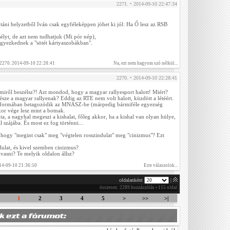
2271. • 2014-09-10 22:47:34
áni helyzetből Iván csak egyféleképpen jöhet ki jól: Ha Ő lesz az RSB
élyt, de azt nem tudhatjuk (Mi pór nép),
gyezkednek a "sötét kártyaszobákban".
 2270. 2014-09-10 22:28:41
Na, ezt nem hagyom szó nélkül...
2270. • 2014-09-10 22:28:41
miről beszélsz?! Azt mondod, hogy a magyar rallyesport halott! Miért?
ze a magyar rallyenak? Eddig az RTE nem volt halott, küzdött a létéért.
 formában betagozódik az MNASZ-be (márpedig bármiféle egyezség
kor vége lesz mint a botnak.
 a nagyhal megeszi a kishalat, főleg akkor, ha a kishal van olyan hülye,
 szájába. És most ez fog történni...
hogy "megint csak" meg "végtelen rosszindulat" meg "cinizmus"? Ezt
ulat, és kivel szemben cinizmus?
vasni? Te melyik oldalon állsz?
14-09-10 21:36:50
Erre válaszolok...
oldalanként
|
összesen: 2289 hozzászólás • 115 oldal
1
2
3
4
5
>
>>
>|