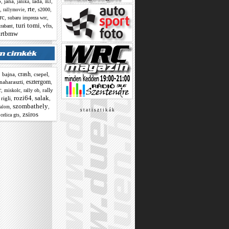
o
,
jana
,
,
lada
,
,
janika
m3
rte
,
,
,
,
s2000
rallymovie
rc
,
,
subaru impreza wrc
turi tomi
,
,
vfts
,
trabant
rtbmw
crash
,
bajna
,
,
csepel
,
esztergom
naharaszti
,
,
r
,
,
,
rally
miskolc
rally ob
rozi64
salak
,
rigli
,
,
,
szombathely
,
,
lalom
s t a t i s z t i k á k
zsiros
,
celica gts