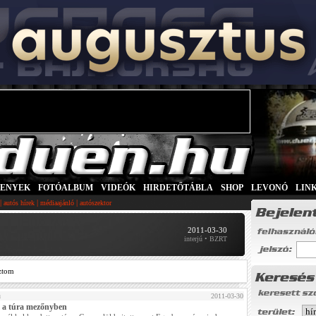
SENYEK
|
FOTÓALBUM
|
VIDEÓK
|
HIRDETŐTÁBLA
|
SHOP
|
LEVONÓ
|
LIN
|
|
|
autós hírek
médiaajánló
autószektor
2011-03-30
interjú • BZRT
ztom
ú
2011-03-30
 a túra mezőnyben