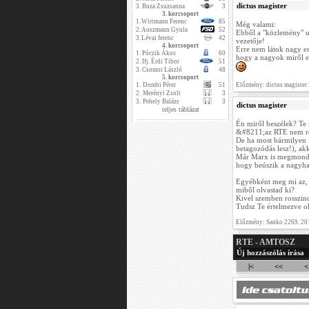
dictus magister
3.
Buza Zsuzsanna
3
3. korcsoport
1.
Wirtmann Ferenc
85
Még valami:
2.
Auszmann Gyula
52
Ebből a "közlemény" ut
3.
Lévai ferenc
42
vezetője!
4. korcsoport
Erre nem látok nagy es
1.
Póczik Ákos
60
hogy a nagyok miről e
2.
Ifj. Érdi Tibor
51
3.
Csomor László
48
5. korcsoport
1.
Dombi Péter
51
Előzmény: dictus magister
2.
Merényi Zsolt
3
3.
Pehely Balázs
3
dictus magister
teljes táblázat
Én miről beszélek? Te 
&#8211;az RTE nem rés
De ha most bármilyen
betagozódás lesz!), ak
Már Marx is megmondta,
hogy beúszik a nagyhal
Egyébként meg mi az, 
miből olvastad ki?
Kivel szemben rosszind
Tudsz Te értelmezve ol
Előzmény: Sanko 2269. 20
RTE - AMTOSZ
Új hozzászólás írása
|<
<<
<