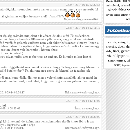
bzrt
,
crash
,
gopr
2279. • 2014-09-15 22:32:54
,
mitsubishi
onboard
skoda fabia w
atáridő,akkor gondolom azért van ez a nagy csend mert a sok nevezőt fel
,
toyota celica gtfour
áblába,és hát az valljuk be nagy meló...Vagy?????
wa
Na, ezt nem hagyom szó nélkül...
2278. • 2014-09-14 22:11:15
ifjúság számára mit jelent a lövészet, de akik a 60-70-es években
udják, hogy a búcsús céllövészet a pálcikákra, vagy a feketén vásárolt,
,
autogrill
ausztria
rténő veréb és galamb vadászat nem volt akkor hétköznapi élmény. Innen a
duen
isztelete nálam. Ez segített abban, hogy amikor először volt a kezemben egy
,
,
du
drtrophy
rögtön lőttem vele háromból, három tízest.
frici
geme
,
,
etele
ől, és távcsővel.)
rallysprint
vb
,
 egy olyan tudás, ami többé teszi az embert. És ki tudja mikor lesz rá
simontornya
,
sz
teszt
,
toyota 
tértől függetlenül arra lennék kíváncsi, hogy Te hogy éled meg Mészáros
szóló bejelentését? Te, aki rengeteg energiát fektettél az igazságotok
a.
nél arra, hogy élték, élik ezt meg a veletek szimpatizálók, akkor majd én
kább ne kérdezd, mert lehet, hogy nem fog a válasz jólesni. Sem nekem,
 2014-09-14 00:08:17
Nekem az a véleményem, hogy...
2277. • 2014-09-14 12:43:09
 jól...
14-09-14 08:30:06
Én azt mondom, hogy...
2276. • 2014-09-14 08:30:06
é körül tekintő de Számomra nemsokminden derült ki.továbbra is azt
ok kijátszása volt a célja.
 2014-09-14 00:08:17
Nekem az a véleményem, hogy...