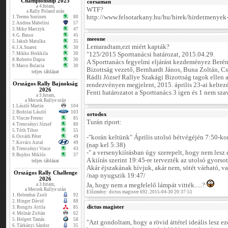
Championship 2025
corsaman
a 4.futam,
WTF?
a Rally Poland után
http://www.felsotarkany.hu/hu/hirek/hirdetmenyek-
1.
Teemu Suninen
80
2.
Andrea Mabelini
57
3.
Miko Marczyk
47
4.
G. Basso
45
meeone
5.
Jakub Matulka
35
Lemaradtam,ezt miért kapták?
6.
J.A.Suarez
30
7.
Mikko Heikkila
30
"125/2015 Sporttanácsi határozat, 2015.04.29.
8.
Roberto Dapra
30
A Sporttanács fegyelmi eljárást kezdeményez Beré
9.
Marco Bulacia
30
Bizottság vezető, Bernhardt János, Buna Zoltán, Cs
teljes táblázat
Rádli József Rallye Szakági Bizottság tagok ellen 
Országos Rally Bajnokság
rendezvényen megjelent, 2015. április 23-ai kelte
2026
Fenti határozatot a Sporttanács 3 igen és 1 nem szav
a 3.futam,
a Mecsek Rallye után
1.
László Martin
104
2.
Bodolai László
103
ortodox
3.
Vincze Ferenc
85
Turán riport:
4.
Trencsényi József
80
5.
Tóth Tibor
55
6.
Osváth Péter
49
-"korán keltünk" Április utolsó hétvégéjén 7:50-kor
7.
Kovács Antal
49
(nap kel 5:38)
8.
Trencsényi Vince
43
-" a versenykiírásban úgy szerepelt, hogy nem lesz 
9.
Bujdos Miklós
37
A kiírás szerint 19:45-re tervezték az utolsó gyorsot
teljes táblázat
Akár éjszakának hívjuk, akár nem, sötét várható, va
Országos Rally Challenge
/nap nyugszik 19:47/
2026
a 3.futam,
Ja, hogy nem a megfelelő lámpát vitték.....?
a Mecsek Rallye után
Előzmény: dictus magister 692. 2015-04-30 20:37:51
1.
Helembai Zsolt
92
2.
Hinger Dávid
88
dictus magister
3.
Rongits Attila
85
4.
Molnár Zoltán
62
5.
Helgert Tamás
58
"Azt gondoltam, hogy a rövid áttétel ideális lesz e
6.
Tárkányi Sándor
35