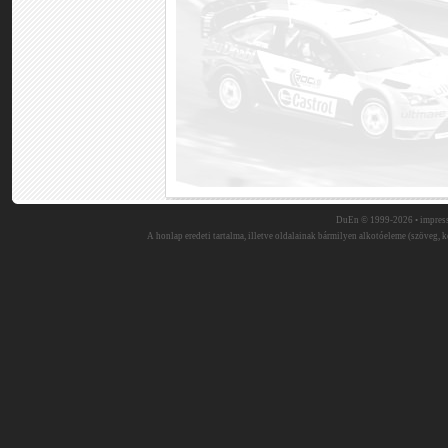
DuEn © 1999-2026 •
impres
A honlap eredeti tartalma, illetve oldalainak bármilyen alkotóeleme (szöveg, ké