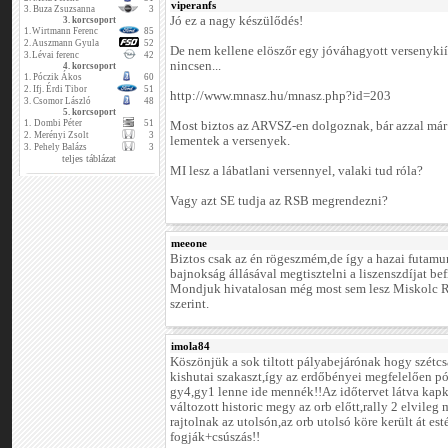
viperanfs
3.
Buza Zsuzsanna
3
Jó ez a nagy készülődés!
3. korcsoport
1.
Wirtmann Ferenc
85
2.
Auszmann Gyula
52
De nem kellene elöszőr egy jóváhagyott versenykiír
3.
Lévai ferenc
42
nincsen...
4. korcsoport
1.
Póczik Ákos
60
2.
Ifj. Érdi Tibor
51
http://www.mnasz.hu/mnasz.php?id=203
3.
Csomor László
48
5. korcsoport
1.
Dombi Péter
51
Most biztos az ARVSZ-en dolgoznak, bár azzal már 
2.
Merényi Zsolt
3
lementek a versenyek.
3.
Pehely Balázs
3
teljes táblázat
MI lesz a lábatlani versennyel, valaki tud róla?
Vagy azt SE tudja az RSB megrendezni?
meeone
Biztos csak az én rögeszmém,de így a hazai futamu
bajnokság állásával megtisztelni a liszenszdíjat be
Mondjuk hivatalosan még most sem lesz Miskolc Ra
szerint.
imola84
Köszönjük a sok tiltott pályabejárónak hogy szétcs
kishutai szakaszt,így az erdőbényei megfelelően pó
gy4,gy1 lenne ide mennék!!Az időtervet látva kap
változott historic megy az orb előtt,rally 2 elvile
rajtolnak az utolsón,az orb utolsó köre került át es
fogják+csúszás!!