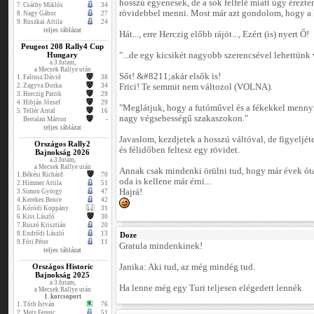
hosszú egyenesek, de a sok felfelé miatt úgy érezt
7.
Csáthy Miklós
34
rövidebbel menni. Most már azt gondolom, hogy a h
8.
Nagy Gábor
27
9.
Ruszkai Attila
24
teljes táblázat
Hát..., erre Herczig előbb rájöt..., Ezért (is) nyert Ő!
Peugeot 208 Rally4 Cup
Hungary
"...de egy kicsikét nagyobb szerencsével lehettünk
a 3.futam,
a Mecsek Rallye után
Sőt! &#8211;akár elsők is!
1.
Faltusz Dávid
38
2.
Zagyva Dorka
34
Frici! Te semmit nem változol (VOLNA).
3.
Herczig Patrik
29
4.
Hibján József
29
"Meglátjuk, hogy a futóművel és a fékekkel menny
5.
Tellér Antal
16
nagy végsebességű szakaszokon."
Bertalan Márton
-
teljes táblázat
Javaslom, kezdjetek a hosszú váltóval, de figyeljéte
Országos Rally2
és félidőben feltesz egy rövidet.
Bajnokság 2026
a 3.futam,
a Mecsek Rallye után
Annak csak mindenki örülni tud, hogy már évek óta 
1.
Békési Richárd
70
oda is kellene már érni...
2.
Himmer Attila
51
Hajrá!
3.
Simon György
47
4.
Kerekes Bence
42
5.
Kóródi Koppány
31
6.
Kiss László
30
7.
Ruszó Krisztián
20
8.
Endrődi László
13
Doze
9.
Fóti Péter
11
Gratula mindenkinek!
teljes táblázat
Országos Historic
Janika: Aki tud, az még mindég tud.
Bajnokság 2025
a 3.futam,
Ha lenne még egy Turi teljesen elégedett lennék
a Mecsek Rallye után
1. korcsoport
1.
Tóth István
76
2.
Metz Ferenc
51