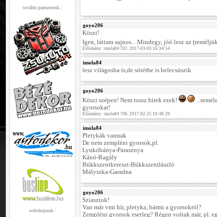
további partnereink :
goyo206
Köszi!
Igen, láttam sajnos... Mindegy, jóó lesz az (reméljü
Előzmény: imola84 702. 2017-03-03 16:34:54
imola84
lesz világosba is,de sötétbe is belecsúszik
goyo206
Köszi szépen! Nem rossz hírek ezek!
...remél
gyorsokat!
Előzmény: imola84 700. 2017-02-25 10:48:29
imola84
Pletykák vannak
De nem zempléni gyorsok,pl.
Lyukóbánya-Parasznya
Kánó-Ragály
Bükkszentkereszt-Bükkszentlászló
Mályinka-Garadna
goyo206
Sziasztok!
Van már vmi hír, pletyka, bármi a gyorsokról?
webshopunk :
Zempléni gyorsok esetleg? Régen voltak már, pl. egy