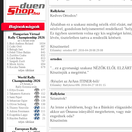
Rallykrisz
Kedves Ortodox!
Általában ez a szakasz mindig nézők elöl elzárt, mé
nézővel, gondolom helyismerettel rendelkező "hel
Ez ügyben szerettem volna egy kis segítséget kérni
Hungarian Virtual
Rally Championship 2026
lévén, tiszteletben tartva a rendezők kéréseit.
az 5.futam után
1.
Biró-Ambrus Roland
1034
Köszönettel
2.
Csáki Ottó
887
3.
Balogh Jani
847
Előzmény: ortodox 697. 2016-04-28 08:29:08
4.
Fehér Tibor Balázs
845
5.
Zsoldos Csaba
832
6.
Gách Bence
813
ortodox
7.
Szegedi Zsolt
797
8.
Misik Attila
694
9.
Koczka Tamás
679
"....ez a gyorsasági szakasz NÉZŐK ELŐL ELZÁRT
teljes táblázat
Köszönjük a megértést."
World Rally
Championship 2026
/Részlet az ArAnn ITINER-ből/
a 9.futam, a
Előzmény: Rallykrisz 696. 2016-04-27 18:01:15
Rally Estonia után
1.
Elfyn Ewans
177
Rallykrisz
2.
Takamoto Katsuta
152
3.
Sami Pajari
144
Sziasztok!
4.
Sebastian Ogier
139
5.
Oliver Solberg
130
Az lenne a kérdésem, hogy ha a Bánkúti elágazásho
6.
Thierry Neuville
111
akkor azt Ómassa irányából megtehetem, vagy már r
7.
Adrien Fourmaux
111
8.
Esapekka Lappi
25
engednek oda?
9.
Hayden Paddon
21
Köszönöm
teljes táblázat
European Rally