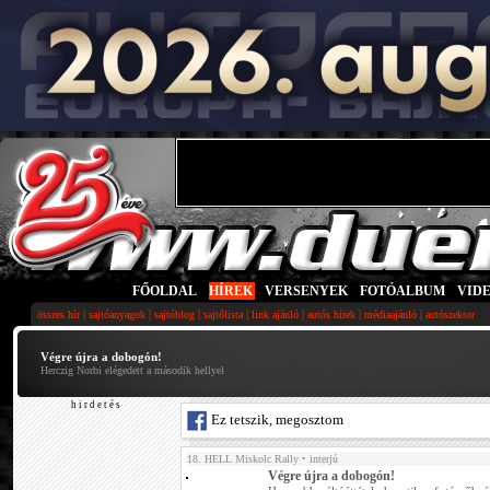
FŐOLDAL
|
HÍREK
|
VERSENYEK
|
FOTÓALBUM
|
VID
|
|
|
|
|
|
|
összes hír
sajtóanyagok
sajtóblog
sajtólista
link ajánló
autós hírek
médiaajánló
autószektor
Végre újra a dobogón!
Herczig Norbi elégedett a második hellyel
h i r d e t é s
Ez tetszik, megosztom
18. HELL Miskolc Rally
• interjú
Végre újra a dobogón!