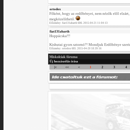
ortodox
Főként, hogy az erdőbényei, nem nézők elől elzárt
megközelíthető.
Előzmény: fiat131abarth 686. 2015-04-21 11:04:13
fiat131abarth
Hoppácska!!!
Kishutai gyors sztornó?! Mondjuk Erdőbénye szer
Előzmény: ortodox 685. 2015-04-20 18:39:16
Miskolciak fóruma
Új hozzászólás írása
|<
<<
<
1
2
3
4