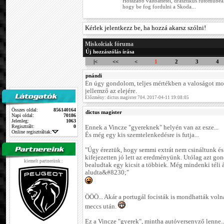
Hosszabb váltóáttétel, drasztikus futóműbeáll
hogy be fog fordulni a Skoda...
Kérlek jelentkezz be, ha hozzá akarsz szólni!
Miskolciak fóruma
Új hozzászólás írása
|<
<<
<
1
2
3
4
pnándi
Én úgy gondolom, teljes mértékben a valoságot mo
jellemző az elejére.
Előzmény: dictus magister 704. 2017-04-11 19:08:05
Összes oldal:
856140164
dictus magister
Napi oldal:
70186
Jelenleg:
1063
Regisztrált:
0
Ennek a Vincze "gyereknek" helyén van az esze...
Online regisztráltak:
És még egy kis szemtelenkedésre is futja...
"Úgy éreztük, hogy semmi extrát nem csináltunk és
kifejezetten jó lett az eredményünk. Utólag azt g
kiemelt partnerünk :
bealudtak egy kicsit a többiek. Még mindenki téli 
aludta&#8230;"
ÖÖÖ... Akár a portugál focisták is mondhatták vol
meccs után.
Ez a Vincze "gyerek", mintha autóversenyző lenne..