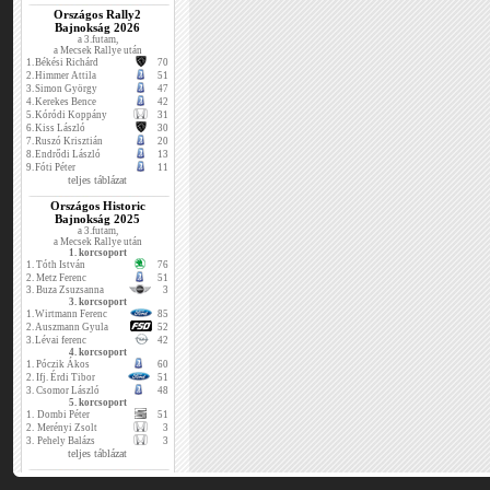
Országos Rally2
Bajnokság 2026
a 3.futam,
a Mecsek Rallye után
1.
Békési Richárd
70
2.
Himmer Attila
51
3.
Simon György
47
4.
Kerekes Bence
42
5.
Kóródi Koppány
31
6.
Kiss László
30
7.
Ruszó Krisztián
20
8.
Endrődi László
13
9.
Fóti Péter
11
teljes táblázat
Országos Historic
Bajnokság 2025
a 3.futam,
a Mecsek Rallye után
1. korcsoport
1.
Tóth István
76
2.
Metz Ferenc
51
3.
Buza Zsuzsanna
3
3. korcsoport
1.
Wirtmann Ferenc
85
2.
Auszmann Gyula
52
3.
Lévai ferenc
42
4. korcsoport
1.
Póczik Ákos
60
2.
Ifj. Érdi Tibor
51
3.
Csomor László
48
5. korcsoport
1.
Dombi Péter
51
2.
Merényi Zsolt
3
3.
Pehely Balázs
3
teljes táblázat