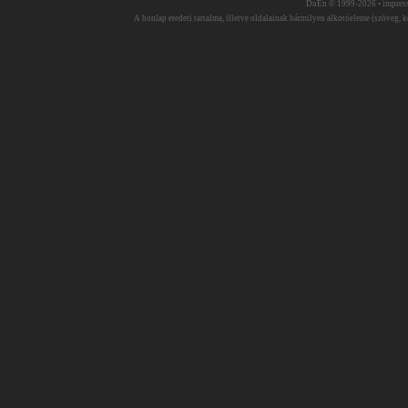
DuEn © 1999-2026 •
impres
A honlap eredeti tartalma, illetve oldalainak bármilyen alkotóeleme (szöveg, ké