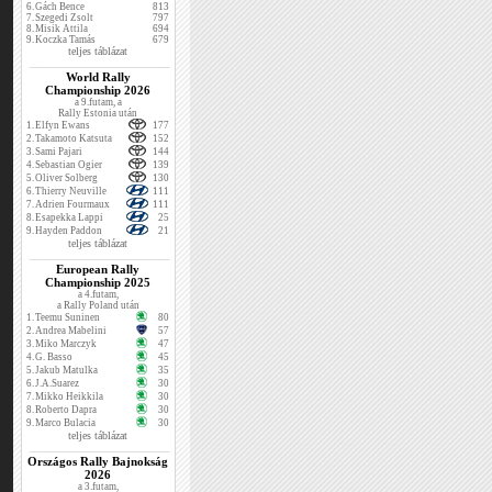
6.
Gách Bence
813
7.
Szegedi Zsolt
797
8.
Misik Attila
694
9.
Koczka Tamás
679
teljes táblázat
World Rally
Championship 2026
a 9.futam, a
Rally Estonia után
1.
Elfyn Ewans
177
2.
Takamoto Katsuta
152
3.
Sami Pajari
144
4.
Sebastian Ogier
139
5.
Oliver Solberg
130
6.
Thierry Neuville
111
7.
Adrien Fourmaux
111
8.
Esapekka Lappi
25
9.
Hayden Paddon
21
teljes táblázat
European Rally
Championship 2025
a 4.futam,
a Rally Poland után
1.
Teemu Suninen
80
2.
Andrea Mabelini
57
3.
Miko Marczyk
47
4.
G. Basso
45
5.
Jakub Matulka
35
6.
J.A.Suarez
30
7.
Mikko Heikkila
30
8.
Roberto Dapra
30
9.
Marco Bulacia
30
teljes táblázat
Országos Rally Bajnokság
2026
a 3.futam,