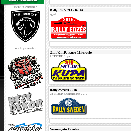
kiemelt partnerünk :
Rally Edzés 2016.02.20
egyéb
további partnereink :
XII.FRT.HU Kupa 11.forduló
XII.FRT.HU Kupa
Rally Sweden 2016
World Rally Championship 2016
Szezonnyitó Farolás