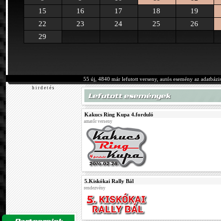
15
16
17
18
19
22
23
24
25
26
29
55 új, 4840 már lefutott verseny, autós esemény az adatbázi
h i r d e t é s
Kakucs Ring Kupa 4.forduló
amatőr verseny
5.Kiskókai Rally Bál
rendezvény