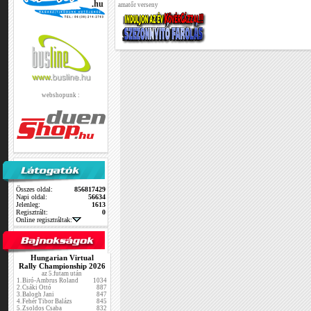
amatőr verseny
webshopunk :
Összes oldal:
856817429
Napi oldal:
56634
Jelenleg:
1613
Regisztrált:
0
Online regisztráltak:
Hungarian Virtual
Rally Championship 2026
az 5.futam után
1.
Biró-Ambrus Roland
1034
2.
Csáki Ottó
887
3.
Balogh Jani
847
4.
Fehér Tibor Balázs
845
5.
Zsoldos Csaba
832