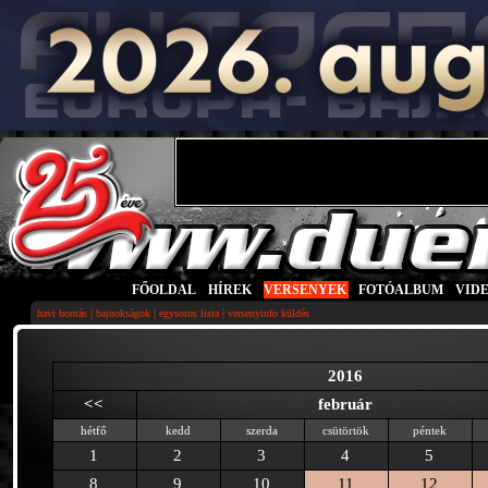
FŐOLDAL
|
HÍREK
|
VERSENYEK
|
FOTÓALBUM
|
VID
|
|
|
havi bontás
bajnokságok
egysoros lista
versenyinfo küldés
2016
<<
február
hétfő
kedd
szerda
csütörtök
péntek
1
2
3
4
5
8
9
10
11
12