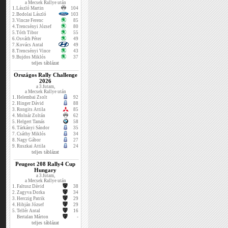
a Mecsek Rallye után
1.
László Martin
104
2.
Bodolai László
103
3.
Vincze Ferenc
85
4.
Trencsényi József
80
5.
Tóth Tibor
55
6.
Osváth Péter
49
7.
Kovács Antal
49
8.
Trencsényi Vince
43
9.
Bujdos Miklós
37
teljes táblázat
Országos Rally Challenge
2026
a 3.futam,
a Mecsek Rallye után
1.
Helembai Zsolt
92
2.
Hinger Dávid
88
3.
Rongits Attila
85
4.
Molnár Zoltán
62
5.
Helgert Tamás
58
6.
Tárkányi Sándor
35
7.
Csáthy Miklós
34
8.
Nagy Gábor
27
9.
Ruszkai Attila
24
teljes táblázat
Peugeot 208 Rally4 Cup
Hungary
a 3.futam,
a Mecsek Rallye után
1.
Faltusz Dávid
38
2.
Zagyva Dorka
34
3.
Herczig Patrik
29
4.
Hibján József
29
5.
Tellér Antal
16
Bertalan Márton
-
teljes táblázat