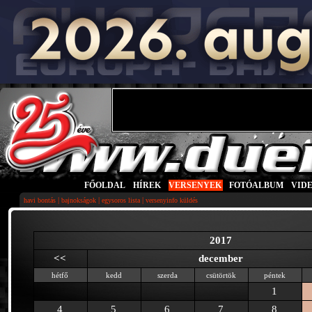
FŐOLDAL
|
HÍREK
|
VERSENYEK
|
FOTÓALBUM
|
VID
|
|
|
havi bontás
bajnokságok
egysoros lista
versenyinfo küldés
2017
<<
december
hétfő
kedd
szerda
csütörtök
péntek
1
4
5
6
7
8