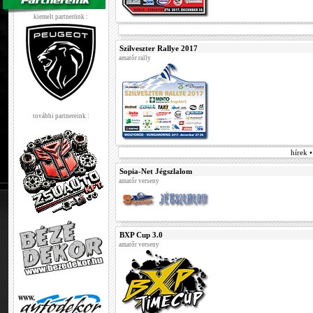
kiemelt partnerünk :
Szilveszter Rallye 2017
amatőr rally
további partnereink :
hírek 
Sopia-Net Jégszlalom
amatőr verseny
BXP Cup 3.0
amatőr verseny