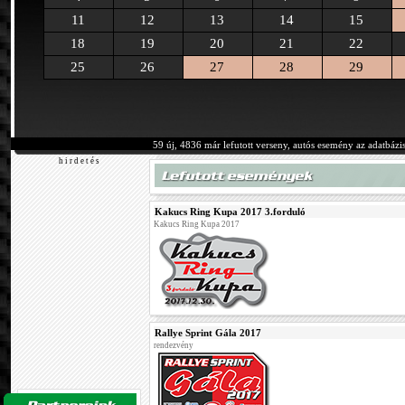
11
12
13
14
15
18
19
20
21
22
25
26
27
28
29
59 új, 4836 már lefutott verseny, autós esemény az adatbázi
h i r d e t é s
Kakucs Ring Kupa 2017 3.forduló
Kakucs Ring Kupa 2017
Rallye Sprint Gála 2017
rendezvény