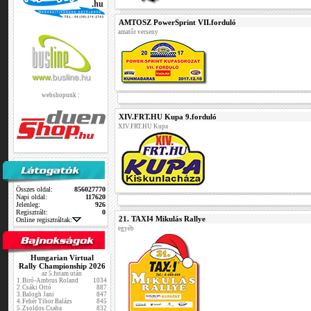
AMTOSZ PowerSprint VII.forduló
amatőr verseny
webshopunk :
XIV.FRT.HU Kupa 9.forduló
XIV.FRT.HU Kupa
Összes oldal:
856027770
Napi oldal:
117620
Jelenleg:
926
Regisztrált:
0
21. TAXI4 Mikulás Rallye
Online regisztráltak:
egyéb
Hungarian Virtual
Rally Championship 2026
az 5.futam után
1.
Biró-Ambrus Roland
1034
2.
Csáki Ottó
887
3.
Balogh Jani
847
4.
Fehér Tibor Balázs
845
5.
Zsoldos Csaba
832