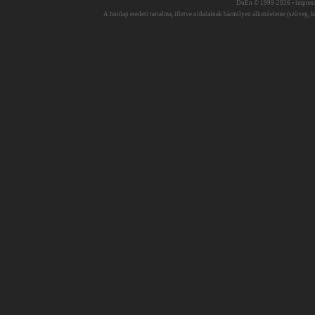
DuEn © 1999-2026 •
impres
A honlap eredeti tartalma, illetve oldalainak bármilyen alkotóeleme (szöveg, ké