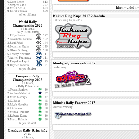
6.
Gách Bence
813
7.
Szegedi Zsolt
797
hírek • videók 
8.
Misik Attila
694
9.
Koczka Tamás
679
teljes táblázat
Kakucs Ring Kupa 2017 2.forduló
Kakucs Ring Kupa 2017
World Rally
Championship 2026
a 9.futam, a
Rally Estonia után
1.
Elfyn Ewans
177
2.
Takamoto Katsuta
152
3.
Sami Pajari
144
4.
Sebastian Ogier
139
5.
Oliver Solberg
130
6.
Thierry Neuville
111
7.
Adrien Fourmaux
111
8.
Esapekka Lappi
25
Mindig adj vissza valamit! 2
9.
Hayden Paddon
21
rendezvény
teljes táblázat
European Rally
Championship 2025
a 4.futam,
a Rally Poland után
1.
Teemu Suninen
80
2.
Andrea Mabelini
57
3.
Miko Marczyk
47
4.
G. Basso
45
Mikulas Rally Forever 2017
5.
Jakub Matulka
35
külföldi verseny
6.
J.A.Suarez
30
7.
Mikko Heikkila
30
8.
Roberto Dapra
30
9.
Marco Bulacia
30
teljes táblázat
Országos Rally Bajnokság
2026
a 3.futam,