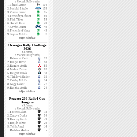
a Mecsek Rallye után
1.
László Martin
104
2.
Bodolai László
103
3.
Vincze Ferenc
85
4.
Trencsényi József
80
5.
Tóth Tibor
55
6.
Osváth Péter
49
7.
Kovács Antal
49
8.
Trencsényi Vince
43
9.
Bujdos Miklós
37
teljes táblázat
Országos Rally Challenge
2026
a 3.futam,
a Mecsek Rallye után
1.
Helembai Zsolt
92
2.
Hinger Dávid
88
3.
Rongits Attila
85
4.
Molnár Zoltán
62
5.
Helgert Tamás
58
6.
Tárkányi Sándor
35
7.
Csáthy Miklós
34
8.
Nagy Gábor
27
9.
Ruszkai Attila
24
teljes táblázat
Peugeot 208 Rally4 Cup
Hungary
a 3.futam,
a Mecsek Rallye után
1.
Faltusz Dávid
38
2.
Zagyva Dorka
34
3.
Herczig Patrik
29
4.
Hibján József
29
5.
Tellér Antal
16
Bertalan Márton
-
teljes táblázat