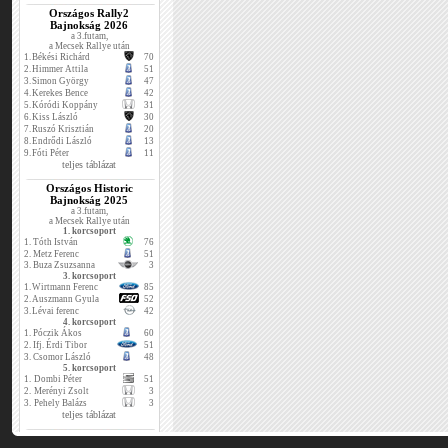
Országos Rally2
Bajnokság 2026
a 3.futam,
a Mecsek Rallye után
1.
Békési Richárd
70
2.
Himmer Attila
51
3.
Simon György
47
4.
Kerekes Bence
42
5.
Kóródi Koppány
31
6.
Kiss László
30
7.
Ruszó Krisztián
20
8.
Endrődi László
13
9.
Fóti Péter
11
teljes táblázat
Országos Historic
Bajnokság 2025
a 3.futam,
a Mecsek Rallye után
1. korcsoport
1.
Tóth István
76
2.
Metz Ferenc
51
3.
Buza Zsuzsanna
3
3. korcsoport
1.
Wirtmann Ferenc
85
2.
Auszmann Gyula
52
3.
Lévai ferenc
42
4. korcsoport
1.
Póczik Ákos
60
2.
Ifj. Érdi Tibor
51
3.
Csomor László
48
5. korcsoport
1.
Dombi Péter
51
2.
Merényi Zsolt
3
3.
Pehely Balázs
3
teljes táblázat