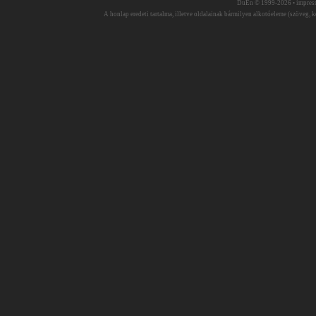
DuEn © 1999-2026 •
impres
A honlap eredeti tartalma, illetve oldalainak bármilyen alkotóeleme (szöveg, ké