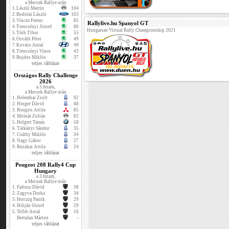
a Mecsek Rallye után
1.
László Martin
104
2.
Bodolai László
103
3.
Vincze Ferenc
85
Rallylive.hu Spanyol GT
4.
Trencsényi József
80
Hungarian Virtual Rally Championship 2021
5.
Tóth Tibor
55
6.
Osváth Péter
49
7.
Kovács Antal
49
8.
Trencsényi Vince
43
9.
Bujdos Miklós
37
teljes táblázat
Országos Rally Challenge
2026
a 3.futam,
a Mecsek Rallye után
1.
Helembai Zsolt
92
2.
Hinger Dávid
88
3.
Rongits Attila
85
4.
Molnár Zoltán
62
5.
Helgert Tamás
58
6.
Tárkányi Sándor
35
7.
Csáthy Miklós
34
8.
Nagy Gábor
27
9.
Ruszkai Attila
24
teljes táblázat
Peugeot 208 Rally4 Cup
Hungary
a 3.futam,
a Mecsek Rallye után
1.
Faltusz Dávid
38
2.
Zagyva Dorka
34
3.
Herczig Patrik
29
4.
Hibján József
29
5.
Tellér Antal
16
Bertalan Márton
-
teljes táblázat