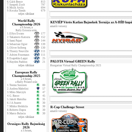
6.
Gách Bence
813
7.
Szegedi Zsolt
797
8.
Misik Attila
694
9.
Koczka Tamás
679
teljes táblázat
World Rally
KEVIÉP Vörös Katlan Bajnokok Tornája az A-HÍD kupá
Championship 2026
amatőr verseny
a 9.futam, a
Rally Estonia után
1.
Elfyn Ewans
177
2.
Takamoto Katsuta
152
3.
Sami Pajari
144
4.
Sebastian Ogier
139
5.
Oliver Solberg
130
6.
Thierry Neuville
111
7.
Adrien Fourmaux
111
8.
Esapekka Lappi
25
PALOTA Virtual GREEN Rally
9.
Hayden Paddon
21
teljes táblázat
Hungarian Virtual Rally Championship 2021
European Rally
Championship 2025
a 4.futam,
a Rally Poland után
1.
Teemu Suninen
80
2.
Andrea Mabelini
57
3.
Miko Marczyk
47
4.
G. Basso
45
5.
Jakub Matulka
35
6.
J.A.Suarez
30
7.
Mikko Heikkila
30
R-Cup Challenge Street
8.
Roberto Dapra
30
amatőr verseny
9.
Marco Bulacia
30
teljes táblázat
Országos Rally Bajnokság
2026
a 3.futam,