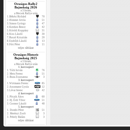
Országos Rally2
Bajnokság 2026
a 3.futam,
a Mecsek Rallye után
1.
Békési Richárd
70
2.
Himmer Attila
51
3.
Simon György
47
4.
Kerekes Bence
42
5.
Kóródi Koppány
31
6.
Kiss László
30
7.
Ruszó Krisztián
20
8.
Endrődi László
13
9.
Fóti Péter
11
teljes táblázat
Országos Historic
Bajnokság 2025
a 3.futam,
a Mecsek Rallye után
1. korcsoport
1.
Tóth István
76
2.
Metz Ferenc
51
3.
Buza Zsuzsanna
3
3. korcsoport
1.
Wirtmann Ferenc
85
2.
Auszmann Gyula
52
3.
Lévai ferenc
42
4. korcsoport
1.
Póczik Ákos
60
2.
Ifj. Érdi Tibor
51
3.
Csomor László
48
5. korcsoport
1.
Dombi Péter
51
2.
Merényi Zsolt
3
3.
Pehely Balázs
3
teljes táblázat