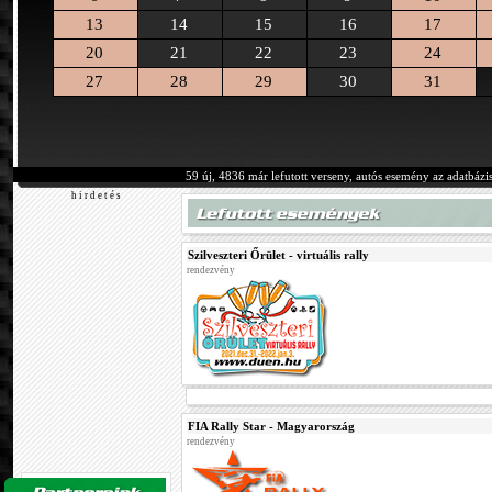
13
14
15
16
17
20
21
22
23
24
27
28
29
30
31
59 új, 4836 már lefutott verseny, autós esemény az adatbázi
h i r d e t é s
Szilveszteri Őrület - virtuális rally
rendezvény
FIA Rally Star - Magyarország
rendezvény