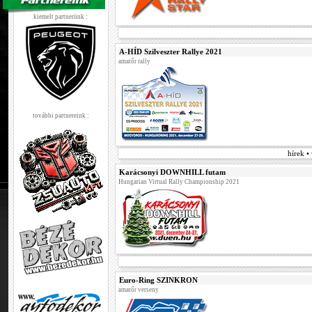
kiemelt partnerünk :
A-HÍD Szilveszter Rallye 2021
amatőr rally
további partnereink :
hírek •
Karácsonyi DOWNHILL futam
Hungarian Virtual Rally Championship 2021
Euro-Ring SZINKRON
amatőr verseny