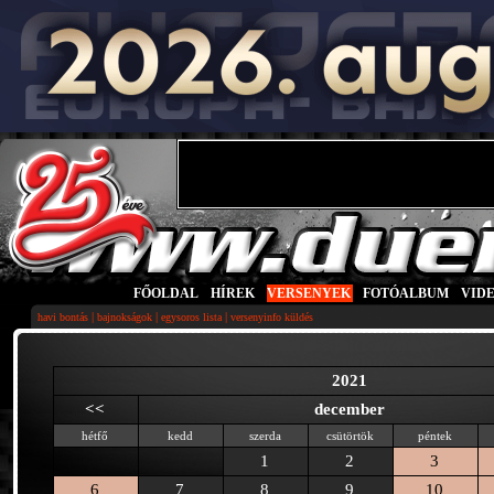
FŐOLDAL
|
HÍREK
|
VERSENYEK
|
FOTÓALBUM
|
VID
|
|
|
havi bontás
bajnokságok
egysoros lista
versenyinfo küldés
2021
<<
december
hétfő
kedd
szerda
csütörtök
péntek
1
2
3
6
7
8
9
10