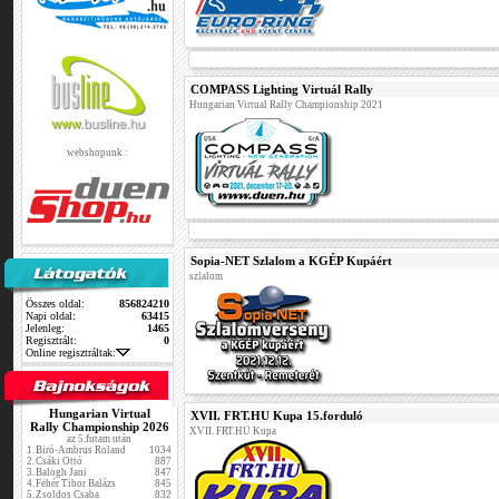
COMPASS Lighting Virtuál Rally
Hungarian Virtual Rally Championship 2021
webshopunk :
Sopia-NET Szlalom a KGÉP Kupáért
szlalom
Összes oldal:
856824210
Napi oldal:
63415
Jelenleg:
1465
Regisztrált:
0
Online regisztráltak:
Hungarian Virtual
XVII. FRT.HU Kupa 15.forduló
Rally Championship 2026
XVII. FRT.HU Kupa
az 5.futam után
1.
Biró-Ambrus Roland
1034
2.
Csáki Ottó
887
3.
Balogh Jani
847
4.
Fehér Tibor Balázs
845
5.
Zsoldos Csaba
832