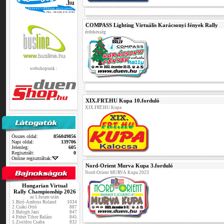
COMPASS Lighting Virtuális Karácsonyi fények Rally
érdekesség
webshopunk :
XIX.FRT.HU Kupa 10.forduló
XIX.FRT.HU Kupa
Összes oldal:
856049856
Napi oldal:
139706
Jelenleg:
605
Regisztrált:
0
Online regisztráltak:
Nord-Orient Murva Kupa 3.forduló
Nord-Orient MURVA Kupa 2023
Hungarian Virtual
Rally Championship 2026
az 5.futam után
1.
Biró-Ambrus Roland
1034
2.
Csáki Ottó
887
3.
Balogh Jani
847
4.
Fehér Tibor Balázs
845
5.
Zsoldos Csaba
832