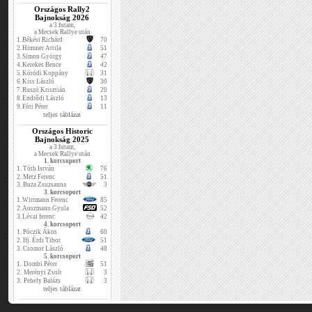
Országos Rally2
Bajnokság 2026
a 3.futam,
a Mecsek Rallye után
1.
Békési Richárd
70
2.
Himmer Attila
51
3.
Simon György
47
4.
Kerekes Bence
42
5.
Kóródi Koppány
31
6.
Kiss László
30
7.
Ruszó Krisztián
20
8.
Endrődi László
13
9.
Fóti Péter
11
teljes táblázat
Országos Historic
Bajnokság 2025
a 3.futam,
a Mecsek Rallye után
1. korcsoport
1.
Tóth István
76
2.
Metz Ferenc
51
3.
Buza Zsuzsanna
3
3. korcsoport
1.
Wirtmann Ferenc
85
2.
Auszmann Gyula
52
3.
Lévai ferenc
42
4. korcsoport
1.
Póczik Ákos
60
2.
Ifj. Érdi Tibor
51
3.
Csomor László
48
5. korcsoport
1.
Dombi Péter
51
2.
Merényi Zsolt
3
3.
Pehely Balázs
3
teljes táblázat