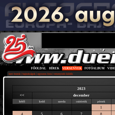
FŐOLDAL
|
HÍREK
|
VERSENYEK
|
FOTÓALBUM
|
VID
|
|
|
havi bontás
bajnokságok
egysoros lista
versenyinfo küldés
2023
<<
december
hétfő
kedd
szerda
csütörtök
péntek
1
4
5
6
7
8