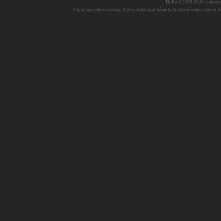
DuEn © 1999-2026 •
impres
A honlap eredeti tartalma, illetve oldalainak bármilyen alkotóeleme (szöveg, ké