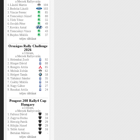
a Mecsek Rallye után
1.
László Martin
104
2.
Bodolai László
103
3.
Vincze Ferenc
85
4.
Trencsényi József
80
5.
Tóth Tibor
55
6.
Osváth Péter
49
7.
Kovács Antal
49
8.
Trencsényi Vince
43
9.
Bujdos Miklós
37
teljes táblázat
Országos Rally Challenge
2026
a 3.futam,
a Mecsek Rallye után
1.
Helembai Zsolt
92
2.
Hinger Dávid
88
3.
Rongits Attila
85
4.
Molnár Zoltán
62
5.
Helgert Tamás
58
6.
Tárkányi Sándor
35
7.
Csáthy Miklós
34
8.
Nagy Gábor
27
9.
Ruszkai Attila
24
teljes táblázat
Peugeot 208 Rally4 Cup
Hungary
a 3.futam,
a Mecsek Rallye után
1.
Faltusz Dávid
38
2.
Zagyva Dorka
34
3.
Herczig Patrik
29
4.
Hibján József
29
5.
Tellér Antal
16
Bertalan Márton
-
teljes táblázat