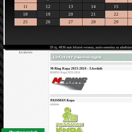
11
12
13
14
15
18
19
20
21
22
25
26
27
28
29
59 új, 4836 már lefutott verseny, autós esemény az adatbázi
h i r d e t é s
M-Ring Kupa 2023-2024 - 3.forduló
M-RING Kupa 2023-2024
PASSMAN Kupa
szlalom