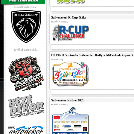
kiemelt partnerünk :
Szilveszteri R-Cup Gála
amatőr verseny
további partnereink :
ENVIRO Virtuális Szilveszter Rally a MiFérfiak kupáért
érdekesség
Szilveszter Rallye 2023
amatőr verseny