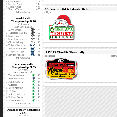
6.
Gách Bence
813
7.
Szegedi Zsolt
797
8.
Misik Attila
694
27. EuroInvestMetal Mikulás Rallye
9.
Koczka Tamás
679
teljes táblázat
rally ob
World Rally
Championship 2026
a 9.futam, a
Rally Estonia után
1.
Elfyn Ewans
177
2.
Takamoto Katsuta
152
3.
Sami Pajari
144
4.
Sebastian Ogier
139
5.
Oliver Solberg
130
6.
Thierry Neuville
111
7.
Adrien Fourmaux
111
8.
Esapekka Lappi
25
SEPTOX Virtuális Német Rally
9.
Hayden Paddon
21
érdekesség
#mara
teljes táblázat
European Rally
Championship 2025
a 4.futam,
a Rally Poland után
1.
Teemu Suninen
80
2.
Andrea Mabelini
57
3.
Miko Marczyk
47
4.
G. Basso
45
5.
Jakub Matulka
35
6.
J.A.Suarez
30
7.
Mikko Heikkila
30
8.
Roberto Dapra
30
9.
Marco Bulacia
30
teljes táblázat
Országos Rally Bajnokság
2026
a 3.futam,