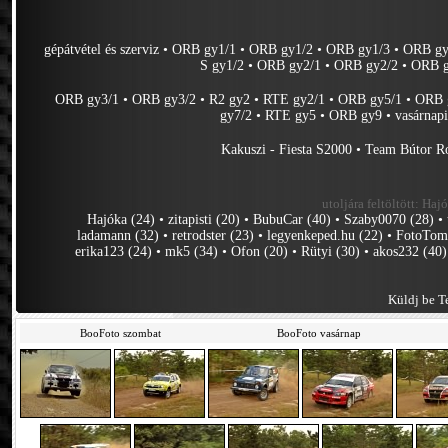
gépátvétel és szerviz
•
ORB gy1/1
•
ORB gy1/2
•
ORB gy1/3
•
ORB gy
S gy1/2
•
ORB gy2/1
•
ORB gy2/2
•
ORB g
ORB gy3/1
•
ORB gy3/2
•
R2 gy2
•
RTE gy2/1
•
ORB gy5/1
•
ORB 
gy7/2
•
RTE gy5
•
ORB gy9
•
vasárnap
Kakuszi - Fiesta S2000
•
Team Bútor R
utoljára feltöltött:
Hajó
Hajóka (24)
•
zitapisti (20)
•
BubuCar (40)
•
Szaby0070 (28)
•
ladamann (32)
•
retrodster (23)
•
legyenkeped.hu (22)
•
FotoTom
erika123 (24)
•
mk5 (34)
•
Ofon (20)
•
Rütyi (30)
•
akos232 (40)
Küldj be Te
BooFoto szombat
BooFoto vasárnap