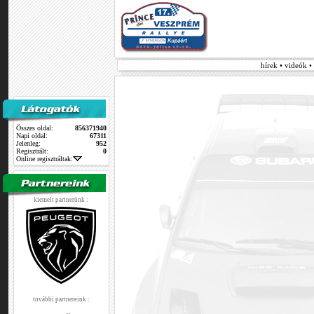
hírek • videók 
Összes oldal:
856371940
Napi oldal:
67311
Jelenleg:
952
Regisztrált:
0
Online regisztráltak:
kiemelt partnerünk :
további partnereink :