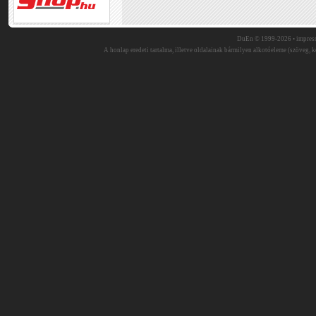
DuEn © 1999-2026 •
impres
A honlap eredeti tartalma, illetve oldalainak bármilyen alkotóeleme (szöveg, ké