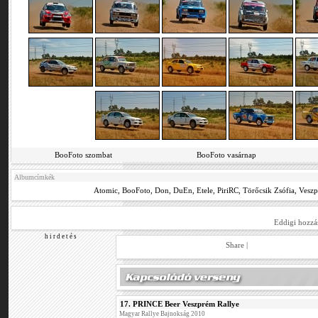
BooFoto szombat
BooFoto vasárnap
Albumcímkék
Atomic
,
BooFoto
,
Don
,
DuEn
,
Etele
,
PiriRC
,
Törőcsik Zsófia
,
Vesz
Eddigi hozzá
h i r d e t é s
Share
|
17. PRINCE Beer Veszprém Rallye
Magyar Rallye Bajnokság 2010