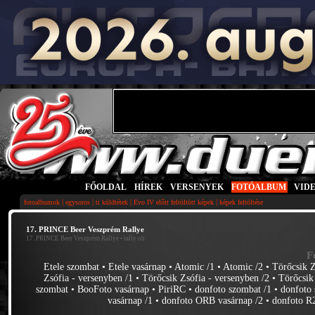
FŐOLDAL
|
HÍREK
|
VERSENYEK
|
FOTÓALBUM
|
VID
|
|
|
|
fotoalbumok
egysoros
ti küldtétek
Evo IV előtt feltöltött képek
képek feltöltése
17. PRINCE Beer Veszprém Rallye
17. PRINCE Beer Veszprém Rallye
• rally ob
F
Etele szombat
•
Etele vasárnap
•
Atomic /1
•
Atomic /2
•
Törőcsik Z
Zsófia - versenyben /1
•
Törőcsik Zsófia - versenyben /2
•
Törőcsik
szombat
•
BooFoto vasárnap
•
PiriRC
•
donfoto szombat /1
•
donfoto 
vasárnap /1
•
donfoto ORB vasárnap /2
•
donfoto R