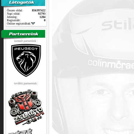
Összes oldal:
856397422
Napi oldal:
92793
Jelenleg:
1284
Regisztrált:
0
Online regisztráltak:
kiemelt partnerünk :
további partnereink :