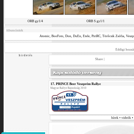
ORB gy1/4
ORB S gy1/1
Albumcímkék
Atomic
,
BooFoto
,
Don
,
DuEn
,
Etele
,
PiriRC
,
Törőcsik Zsófia
,
Vesz
Eddigi hozzá
h i r d e t é s
Share
|
17. PRINCE Beer Veszprém Rallye
Magyar Rallye Bajnokság 2010
hírek • videók 