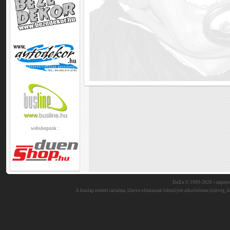
webshopunk :
DuEn © 1999-2026 •
impres
A honlap eredeti tartalma, illetve oldalainak bármilyen alkotóeleme (szöveg, ké