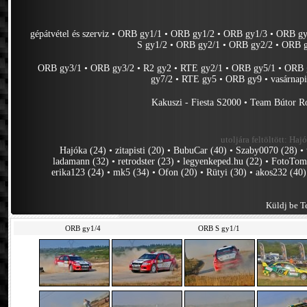
gépátvétel és szerviz
•
ORB gy1/1
•
ORB gy1/2
•
ORB gy1/3
•
ORB gy
S gy1/2
•
ORB gy2/1
•
ORB gy2/2
•
ORB g
ORB gy3/1
•
ORB gy3/2
•
R2 gy2
•
RTE gy2/1
•
ORB gy5/1
•
ORB 
gy7/2
•
RTE gy5
•
ORB gy9
•
vasárnap
Kakuszi - Fiesta S2000
•
Team Bútor R
utoljára feltöltött:
Hajó
Hajóka (24)
•
zitapisti (20)
•
BubuCar (40)
•
Szaby0070 (28)
•
ladamann (32)
•
retrodster (23)
•
legyenkeped.hu (22)
•
FotoTom
erika123 (24)
•
mk5 (34)
•
Ofon (20)
•
Rütyi (30)
•
akos232 (40)
Küldj be Te
ORB gy1/4
ORB S gy1/1