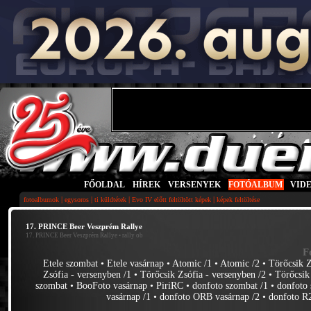
FŐOLDAL
|
HÍREK
|
VERSENYEK
|
FOTÓALBUM
|
VID
|
|
|
|
fotoalbumok
egysoros
ti küldtétek
Evo IV előtt feltöltött képek
képek feltöltése
17. PRINCE Beer Veszprém Rallye
17. PRINCE Beer Veszprém Rallye
• rally ob
F
Etele szombat
•
Etele vasárnap
•
Atomic /1
•
Atomic /2
•
Törőcsik Z
Zsófia - versenyben /1
•
Törőcsik Zsófia - versenyben /2
•
Törőcsik
szombat
•
BooFoto vasárnap
•
PiriRC
•
donfoto szombat /1
•
donfoto 
vasárnap /1
•
donfoto ORB vasárnap /2
•
donfoto R