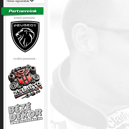
Online regisztráltak:
kiemelt partnerünk :
további partnereink :