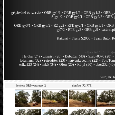
gépátvétel és szerviz
•
ORB gy1/1
•
ORB gy1/2
•
ORB gy1/3
•
ORB gy
S gy1/2
•
ORB gy2/1
•
ORB gy2/2
•
ORB g
ORB gy3/1
•
ORB gy3/2
•
R2 gy2
•
RTE gy2/1
•
ORB gy5/1
•
ORB 
gy7/2
•
RTE gy5
•
ORB gy9
•
vasárnap
Kakuszi - Fiesta S2000
•
Team Bútor R
utoljára feltöltött:
Hajó
Hajóka (24)
•
zitapisti (20)
•
BubuCar (40)
•
Szaby0070 (28)
•
ladamann (32)
•
retrodster (23)
•
legyenkeped.hu (22)
•
FotoTom
erika123 (24)
•
mk5 (34)
•
Ofon (20)
•
Rütyi (30)
•
akos232 (40)
Küldj be Te
donfoto ORB vasárnap /2
donfoto R2 RTE