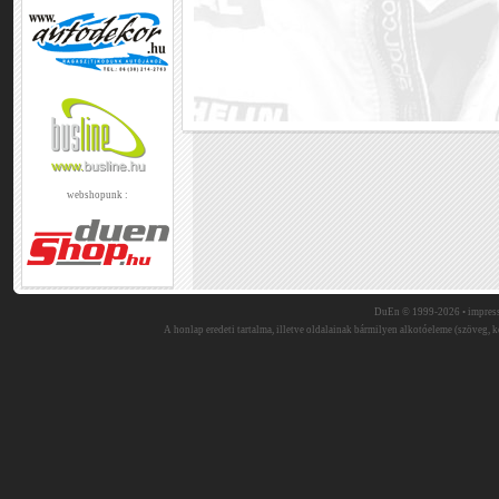
webshopunk :
DuEn © 1999-2026 •
impres
A honlap eredeti tartalma, illetve oldalainak bármilyen alkotóeleme (szöveg, ké