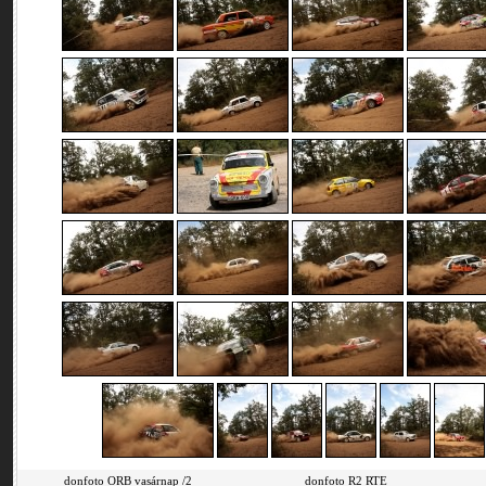
donfoto ORB vasárnap /2
donfoto R2 RTE