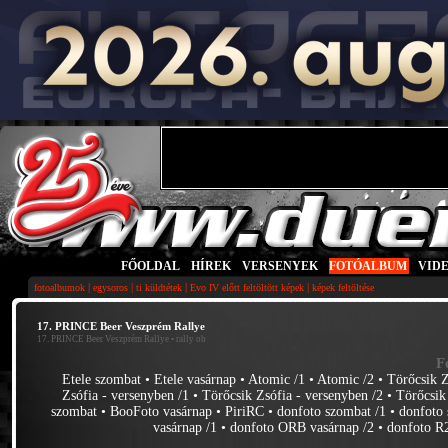
FŐOLDAL
|
HÍREK
|
VERSENYEK
|
FOTÓALBUM
|
VID
|
|
|
|
fotoalbumok
egysoros
ti küldtétek
Evo IV előtt feltöltött képek
képek feltöltése
17. PRINCE Beer Veszprém Rallye
17. PRINCE Beer Veszprém Rallye
• rally ob
F
Etele szombat
•
Etele vasárnap
•
Atomic /1
•
Atomic /2
•
Törőcsik Z
Zsófia - versenyben /1
•
Törőcsik Zsófia - versenyben /2
•
Törőcsik
szombat
•
BooFoto vasárnap
•
PiriRC
•
donfoto szombat /1
•
donfoto 
vasárnap /1
•
donfoto ORB vasárnap /2
•
donfoto R