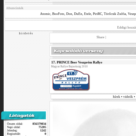
Albumcímkék
Atomic
,
BooFoto
,
Don
,
DuEn
,
Etele
,
PiriRC
,
Törőcsik Zsófia
,
Vesz
Eddigi hozzá
h i r d e t é s
Share
|
17. PRINCE Beer Veszprém Rallye
Magyar Rallye Bajnokság 2010
hírek • videók 
Összes oldal:
856379834
Napi oldal:
75205
Jelenleg:
1242
Regisztrált:
0