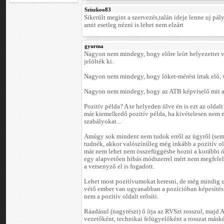
Sziszkoo83
Sikerült megint a szervezés,talán ideje lenne uj pál
amit esetleg nézni is lehet nem elzárt
gyurma
Nagyon nem mindegy, hogy előre leírt helyezettet vi
jelölték ki.
Nagyon nem mindegy, hogy löket-mérést írtak elő, 
Nagyon nem mindegy, hogy az ATB képviselő mit ad
Pozitív példa? A te helyeden ülve én is ezt az oldal
már kiemelkedő pozitív példa, ha kivételesen nem m
szabályokat...
Amúgy sok mindent nem tudok erről az ügyről (sem)
tudnék, akkor valószínűleg még inkább a pozitív ol
már nem lehet nem összefüggésbe hozni a korábbi ó
egy alapvetően hibás módszerrel mért nem megfelelő
a versenyző el is fogadott.
Lehet most pozitívumokat keresni, de még mindig u
vétő ember van ugyanabban a pozícióban képesítés n
nem a pozitív oldalt erősíti.
Ráadásul (nagyrészt) ő írja az RVSzt rosszul, majd 
vezetőként, technikai felügyelőként a rosszat másk