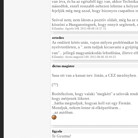
van írva, és ha az egészből ügy van, akkor Technikai
másodfok, ennél rosszabb nehezen lehetne a helyze
fejeljük még meg azzal, hogy bizonyos csapathoz is
Szóval nem, nem látom a pozitív oldalt, még ha az
köszöni a Hungaroringnek, hogy ennyit segítenek, é
Előzmény: figyelo 548. 2015-08-06 14:37:15
ortodox
Az említett kérés után, vajon milyen problémákat f
nyelvterületen, a "..nem tudjuk kicsavarni a gyújtó
van"... jellegű magyarázkodás lefordítása, illetve e
Előzmény: dictus magister 549. 2015-08-06 18:44:53
dictus magister
Sasa ott van a kassai nev. listán, a CEZ mezőnyben.
(??)
Borítékolom, hogy valaki "megkéri" a szlovák rend
hogy mérjenek löketet.
...hátha megtudjuk, hogyan kell ezt egy Fiestán.
Mondjuk, nekem lenne rá elképzelésem...
...az autóban.
figyelo
Te Gyurma!