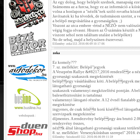
Az egy dolog, hogy belépőt szednek, manapság ezen
Számomra az a furcsa, hogy ez az információ a kiírás
volna a honlapon a "nézők"nek szóló rovatba közzét
Javítsatok ki ha tévedek, de tudomásom szerint, a 
a belépő megvásárlása a gyorsaságikra. ;)
Viszont az utca embere -értsd a NÉZŐ- nem valószínű
végig fogja olvasni. Hiszen az Ő számára készül
viszont sehol nem találtam utalást a belépőkre)
No de sebaj, majd a helyszínen észreveszi.
Előzmény: zoka 553. 2016-06-09 10:17:06
zoka
Ez komoly???
7. sz. melléklet: Belépő"jegyek
A Veszprém Rallye &#8217;2016 rendezője a néz
gyorsasági szakaszok megtekintését
belépjegy vásárlásához köti. A belépjegyek me
látogatható gyorsasági
szakaszok valamennyi megközelítési pontján. A be
balesetbiztosítást is tartalmaz
valamennyi látogató részére. A 12 évnél fiatalabb 
megtekintése
ingyenes, de csak felntt korú kísérvel látogatha
szervizpark megtekintése
webshopunk :
díjmentes. A rendezvény belépjegy ára bruttó 2.00
rendezvény összes,
nézk által látogatható gyorsasági szakasz területé
8. sz. melléklet: Versenykiírásban szerepel" 2016.
Előzmény: Sziszkoo83 552. 2016-06-06 09:11:59