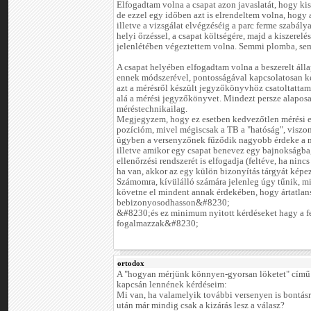
Elfogadtam volna a csapat azon javaslatát, hogy kis
de ezzel egy időben azt is elrendeltem volna, hogy a
illetve a vizsgálat elvégzéséig a parc ferme szabály
helyi őrzéssel, a csapat költségére, majd a kiszere
jelenlétében végeztettem volna. Semmi plomba, sem
A csapat helyében elfogadtam volna a beszerelt álla
ennek módszerével, pontosságával kapcsolatosan k
azt a mérésről készült jegyzőkönyvhöz csatoltattam
alá a mérési jegyzőkönyvet. Mindezt persze alapo
méréstechnikailag.
Megjegyzem, hogy ez esetben kedvezőtlen mérési 
pozícióm, mivel mégiscsak a TB a "hatóság", viszo
ügyben a versenyzőnek fűződik nagyobb érdeke a mo
illetve amikor egy csapat benevez egy bajnokságba,
ellenőrzési rendszerét is elfogadja (feltéve, ha ninc
ha van, akkor az egy külön bizonyítás tárgyát képe
Számomra, kívülálló számára jelenleg úgy tűnik, mi
követne el mindent annak érdekében, hogy ártatlan
bebizonyosodhasson&#8230;
&#8230;és ez minimum nyitott kérdéseket hagy a 
fogalmazzak&#8230;
ortodox
A "hogyan mérjünk könnyen-gyorsan löketet" című
kapcsán lennének kérdéseim:
Mi van, ha valamelyik további versenyen is bontásr
után már mindig csak a kizárás lesz a válasz?