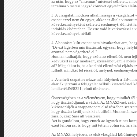
az után, hogy az "antennás" méréssel született, a h
tartalmazó mérési jegyzőkönyvet egyetértően aláírták
3. A vizsgálati módszer alkalmassága a vizsgálatot v
csapat ezzel nem ért egyet, akkor az általa vitatott 
következményeként született eredményt, döntést fe
indoklás kíséretében. De erre való hivatkozással a
következmények nélkül.
4. A bontásra kiírt csapat nem hivatkozhat arra, hog
"De ezt Egerben már tisztáztuk egyszer, hogy helyhi
azonnal nem végezhető el."
Honnan tudhatják, hogy azóta az ellenőrök nem fejle
kedvükért is egy módszert, szerszámot, ami a mérés 
ad? Még akkor is, ha a korábbi ellenőrzési eljárás e
fulladt, mindkét fél részéről, melynek eredményekén
5. A terhelt csapat ne nézze már hülyének a TB-t, 
akarják játszani a felügyelet nélküli kiszerelésse
lendkerék&#8221; című történetet.
Összességében az a véleményem, hogy mindkét fél r
hogy tisztázódjanak a vádak. Az MNASZ-nek azért 
kiköszörüljék a szappanopera első részében szerzett
hogy tisztán kerüljenek ki a buliból. Momentán sz
zászló, azaz Sasa áll vesztésre.
Azt is gondolom, hogy ennek az ügynek nincs kom
ezért leírom azt is, hogy mit tettem volna én, ha a 
Az MNASZ helyében, az első vizsgálati körülmények