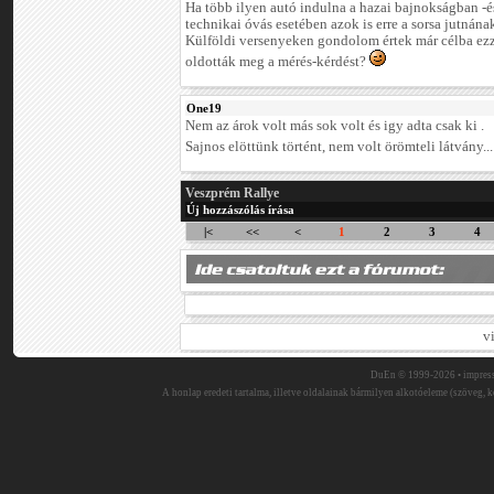
Ha több ilyen autó indulna a hazai bajnokságban -
technikai óvás esetében azok is erre a sorsa jutnána
Külföldi versenyeken gondolom értek már célba ezze
oldották meg a mérés-kérdést?
One19
Nem az árok volt más sok volt és igy adta csak ki .
Sajnos elöttünk történt, nem volt örömteli látvány..
Veszprém Rallye
Új hozzászólás írása
|<
<<
<
1
2
3
4
v
DuEn © 1999-2026 •
impres
A honlap eredeti tartalma, illetve oldalainak bármilyen alkotóeleme (szöveg, ké