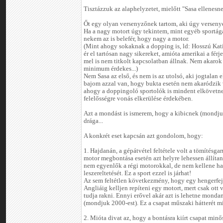
Tisztázzuk az alaphelyzetet, mielőtt "Sasa ellenesn
Őt egy olyan versenyzőnek tartom, aki úgy versenye
Ha a nagy motort úgy tekintem, mint egyéb sportág
nekem az is belefér, hogy nagy a motor.
(Mint ahogy sokaknak a dopping is, ld: Hosszú Kat
ér el tartósan nagy sikereket, amióta amerikai a férj
mel is nem titkolt kapcsolatban állnak. Nem akarok p
minimum érdekes...)
Nem Sasa az első, és nem is az utolsó, aki jogtalan e
bajom azzal van, hogy bukta esetén nem akaródzik 
ahogy a doppingoló sportolók is mindent elkövetnek
felelősségre vonás elkerülése érdekében.
Azt a mondást is ismerem, hogy a kibicnek (mondju
drága...
A konkrét eset kapcsán azt gondolom, hogy:
1. Hajdanán, a gépátvétel feltétele volt a tömítésgar
motor megbontása esetén azt helyre lehessen állíta
nem egyenlők a régi motorokkal, de nem kellene har
leszereltetését. Ez a sport ezzel is járhat!
Az sem feltétlen következmény, hogy egy hengerfej 
Angliáig kelljen repíteni egy motort, mert csak ott 
tudja rakni. Ennyi erővel akár azt is lehetne monda
(mondjuk 2000-est). Ez a csapat műszaki hátterét mi
2. Mióta divat az, hogy a bontásra kiírt csapat minős