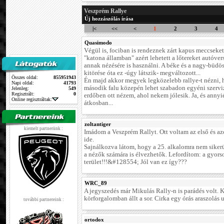
Veszprém Rallye
Új hozzászólás írása
|<
<<
<
1
2
3
4
Quasimodo
Végül is, fociban is rendeznek zárt kapus meccseket.
"katona államban" azért lehetett a lőtereket autóver
annak nézésére is használni. A béke és a nagy-büdö
kitörése óta ez -úgy látszik- megváltozott...
Összes oldal:
855951943
Én majd akkor megyek legközelebb rallye-t nézni,
Napi oldal:
41793
második falu közepén lehet szabadon egyéni szervi
Jelenleg:
549
Regisztrált:
0
erdőben ott nézem, ahol nekem jólesik. Ja, és annyié
Online regisztráltak:
átkosban...
zoltantiger
kiemelt partnerünk :
Imádom a Veszprém Rallyt. Ott voltam az első és a
ide.
Sajnálkozva látom, hogy a 25. alkalomra nem sikerü
a nézők számára is élvezhetők. Lefordítom: a gyors
terület!!!&#128554; Jól van ez így???
WRC_89
A jegyszedés már Mikulás Rally-n is parádés volt. 
körforgalomban állt a sor. Cirka egy órás araszolás u
további partnereink :
ortodox