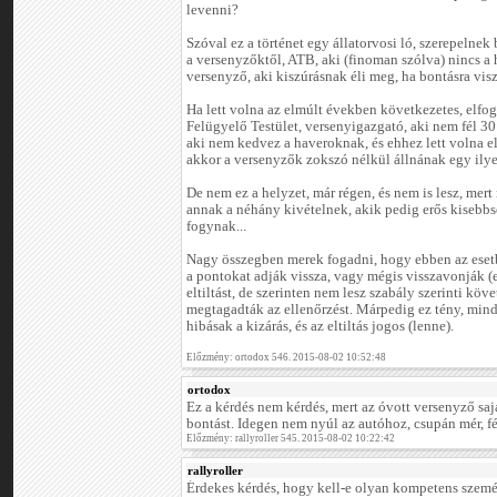
levenni?
Szóval ez a történet egy állatorvosi ló, szerepelnek
a versenyzőktől, ATB, aki (finoman szólva) nincs a 
versenyző, aki kiszúrásnak éli meg, ha bontásra visz
Ha lett volna az elmúlt években következetes, elfog
Felügyelő Testület, versenyigazgató, aki nem fél 30
aki nem kedvez a haveroknak, és ehhez lett volna e
akkor a versenyzők zokszó nélkül állnának egy ily
De nem ez a helyzet, már régen, és nem is lesz, mer
annak a néhány kivételnek, akik pedig erős kisebb
fogynak...
Nagy összegben merek fogadni, hogy ebben az esetb
a pontokat adják vissza, vagy mégis visszavonják (e
eltiltást, de szerinten nem lesz szabály szerinti k
megtagadták az ellenőrzést. Márpedig ez tény, min
hibásak a kizárás, és az eltiltás jogos (lenne).
Előzmény: ortodox 546. 2015-08-02 10:52:48
ortodox
Ez a kérdés nem kérdés, mert az óvott versenyző sajá
bontást. Idegen nem nyúl az autóhoz, csupán mér, 
Előzmény: rallyroller 545. 2015-08-02 10:22:42
rallyroller
Érdekes kérdés, hogy kell-e olyan kompetens szemé