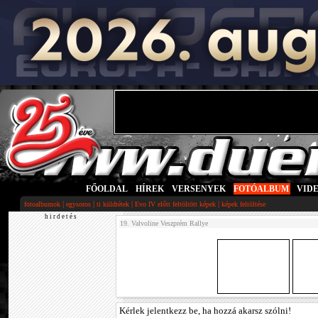
FŐOLDAL
|
HÍREK
|
VERSENYEK
|
FOTÓALBUM
|
VID
|
|
|
|
fotoalbumok
egysoros
ti küldtétek
Evo IV előtt feltöltött képek
képek feltöltése
h i r d e t é s
19. Valvoline Veszprém Rallye
Kérlek jelentkezz be, ha hozzá akarsz szólni!