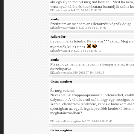
aki egy ilyen motort meg tud bontani. Mert ha nem,
versenyző kárára és kockázatára barmolják szét a ko
Előzmény: anulu 544. 2015-08-01 22:01:28
anulu
Szerintem az már nem az ellenörzést végzők dolga.
Előzmény: rallyroller 543. 2015-08-01 21:24:00
rallyroller
Levenni bárki letudja. Na de viss***akni... Még a 
nyomaték kulcs sincs.
Előzmény: anulu 542. 2015-08-01 13:07:10
anulu
Mi az,hogy nem lehet levenni a hengerfejet,ez is c
összefogatva.
Előzmény: ortodox 539. 2015-07-30 14:06:10
dictus magister
És még valami:
Nevezhetjük szappanoperának a történéseket, csakh
súlyosabb. A kérdés arról szól, hogy egy országos b
szerve, ellenőrzési rendszere, képes-e hatásköre alá
sportágban az egyik legalapvetőbb kérdéskörben, ne
meghatározásában?
Előzmény: dictus magister 540. 2015-07-30 20:12:43
dictus magister