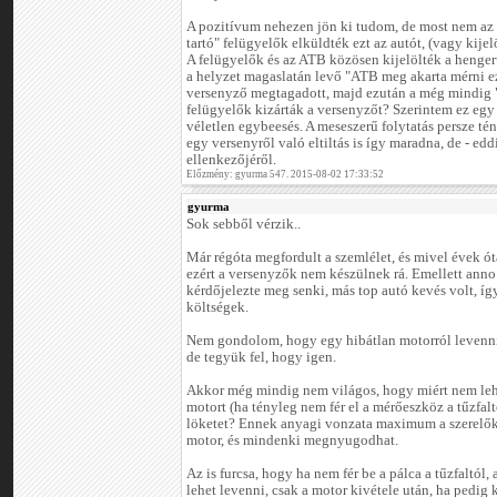
A pozitívum nehezen jön ki tudom, de most nem az 
tartó" felügyelők elküldték ezt az autót, (vagy kijelö
A felügyelők és az ATB közösen kijelölték a hengerű
a helyzet magaslatán levő "ATB meg akarta mérni e
versenyző megtagadott, majd ezután a még mindig "
felügyelők kizárták a versenyzőt? Szerintem ez egy
véletlen egybeesés. A meseszerű folytatás persze tény
egy versenyről való eltiltás is így maradna, de - ed
ellenkezőjéről.
Előzmény: gyurma 547. 2015-08-02 17:33:52
gyurma
Sok sebből vérzik..
Már régóta megfordult a szemlélet, és mivel évek ót
ezért a versenyzők nem készülnek rá. Emellett an
kérdőjelezte meg senki, más top autó kevés volt, í
költségek.
Nem gondolom, hogy egy hibátlan motorról levenni 
de tegyük fel, hogy igen.
Akkor még mindig nem világos, hogy miért nem lehe
motort (ha tényleg nem fér el a mérőeszköz a tűzfal
löketet? Ennek anyagi vonzata maximum a szerelők
motor, és mindenki megnyugodhat.
Az is furcsa, hogy ha nem fér be a pálca a tűzfaltól,
lehet levenni, csak a motor kivétele után, ha pedig