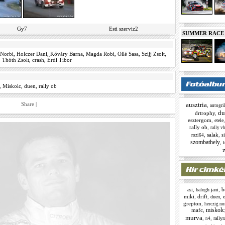
Gy7
Esti szerviz2
SUMMER RACE N
 Norbi
,
Holczer Dani
,
Kőváry Barna
,
Magda Robi
,
Ollé Sasa
,
Szíjj Zsolt
,
,
Thóth Zsolt
,
crash
,
Érdi Tibor
,
Miskolc
,
duen
,
rally ob
Share
|
ausztria
,
autogri
du
drtrophy
,
esztergom
,
etele
rally ob
,
rally v
,
salak
,
s
rozi64
szombathely
,
t
z
,
,
b
asi
balogh jani
miki
,
drift
,
,
duen
grepton
,
herczig no
miskolc
mafc
,
murva
,
,
rallyr
n4