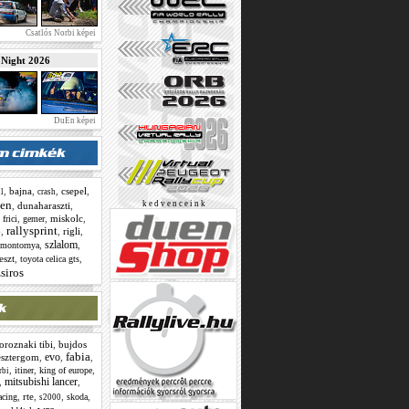
Csatlós Norbi képei
ight 2026
DuEn képei
,
bajna
,
,
csepel
,
ll
crash
en
k e d v e n c e i n k
,
dunaharaszti
,
,
,
,
miskolc
,
frici
gemer
rallysprint
,
,
rigli
,
b
szlalom
,
,
imontornya
eszt
,
,
toyota celica gts
siros
oroznaki tibi
,
bujdos
fabia
evo
esztergom
,
,
,
,
,
,
itiner
king of europe
rbi
mitsubishi lancer
,
,
,
rte
,
,
,
acing
skoda
s2000