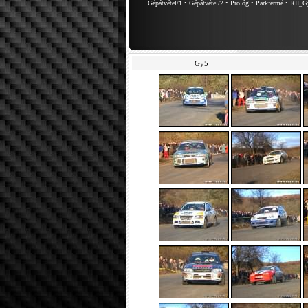
Gépátvétel/1
•
Gépátvétel/2
•
Prológ
•
Parkfermé
•
RII_G
Gy5