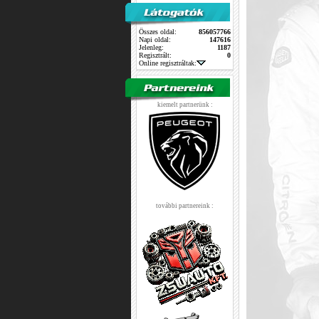
Összes oldal:
856057766
Napi oldal:
147616
Jelenleg:
1187
Regisztrált:
0
Online regisztráltak:
kiemelt partnerünk :
további partnereink :