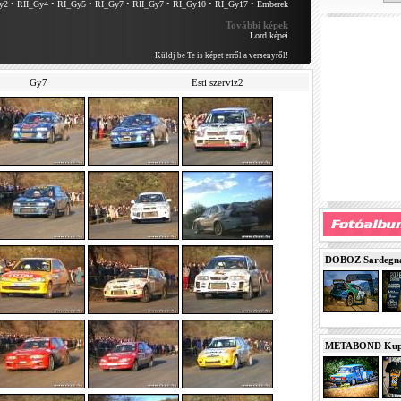
y2
•
RII_Gy4
•
RI_Gy5
•
RI_Gy7
•
RII_Gy7
•
RI_Gy10
•
RI_Gy17
•
Emberek
További képek
Lord képei
Küldj be Te is képet erről a versenyről!
Gy7
Esti szerviz2
DOBOZ Sardegna 
METABOND Kupa 