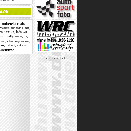
wrc
,
,
wald4tel
borbereki csaba
,
,
,
,
bzrt
naki tibikiss andris
janika
na
lada
,
,
,
,
m3
rallymovie
rte
oard
,
,
,
,
,
subaru impreza wrc
a wrc
our
trabant
,
,
,
turi tomi
wartbmw
s t a t i s z t i k á k