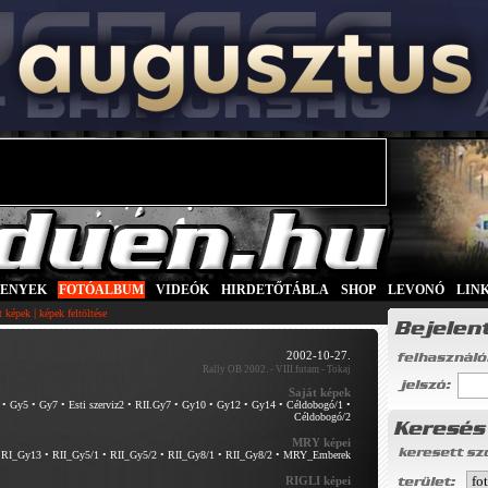
SENYEK
|
FOTÓALBUM
|
VIDEÓK
|
HIRDETŐTÁBLA
|
SHOP
|
LEVONÓ
|
LIN
|
tt képek
képek feltöltése
2002-10-27.
Rally OB 2002. - VIII.futam - Tokaj
Saját képek
•
Gy5
•
Gy7
•
Esti szerviz2
•
RII.Gy7
•
Gy10
•
Gy12
•
Gy14
•
Céldobogó/1
•
Céldobogó/2
MRY képei
•
RI_Gy13
•
RII_Gy5/1
•
RII_Gy5/2
•
RII_Gy8/1
•
RII_Gy8/2
•
MRY_Emberek
RIGLI képei