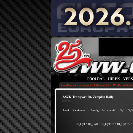
FŐOLDAL
|
HÍREK
|
VER
|
|
|
fotoalbumok
egysoros
ti küldtétek
Evo IV előtt feltöltö
2.SZK Transport Rt. Zemplén Rally
rally ob
Arcok
•
Kamionon...
•
Prológ
•
Esti szerviz1
•
Gy1
•
Gy3
RI_Gy1
•
RI_Gy8
•
RI_Gy11/1
•
RI_Gy11/2