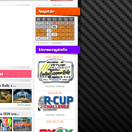
H
K
Sz
Cs
P
Sz
V
27
28
29
30
31
01
02
03
04
05
06
07
08
09
10
11
12
13
14
15
16
17
18
19
20
21
22
23
24
25
26
27
28
29
30
2026.08.07-11.
Rally a ...
részletes infóink
2026.08.09.
DuEn képei
2026 tesz...
részletes infóink
2026.08.07-09.