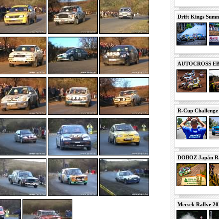
Drift Kings Summe
AUTOCROSS EB 2
R-Cup Challeng
DOBOZ Japán Ra
Mecsek Rallye 2