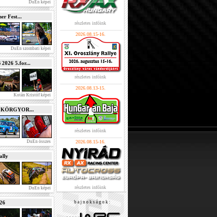
DuEn képei
r Fest...
részletes infóink
2026.08.15-16.
DuEn szombati képei
026 5.for...
részletes infóink
2026.08.13-15.
Kotán Kristóf képei
e KÖRGYOR...
részletes infóink
DuEn összes
2026.08.15-16.
lly
részletes infóink
DuEn képei
026
b a j n o k s á g o k :