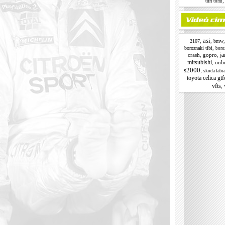
turi tomi
asi
,
,
2107
bmw
,
boroznaki tibi
boroz
ja
crash
,
gopro
,
mitsubishi
,
onb
s2000
,
skoda fabi
toyota celica gtf
vfts
,