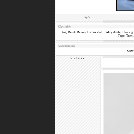
Gy5
Képcímkék
Asi
,
Benik Balázs
,
Csökő Zoli
,
Földy Attila
,
Herczig
Tagai Tomi
Albumcímkék
MRY
h i r d e t é s