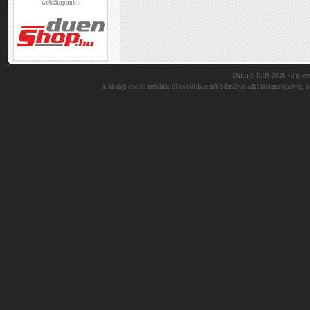
webshopunk :
DuEn © 1999-2026 •
impres
A honlap eredeti tartalma, illetve oldalainak bármilyen alkotóeleme (szöveg, ké