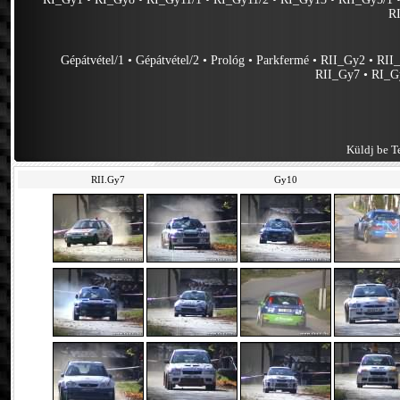
R
Gépátvétel/1
•
Gépátvétel/2
•
Prológ
•
Parkfermé
•
RII_Gy2
•
RII
RII_Gy7
•
RI_G
Küldj be Te
RII.Gy7
Gy10