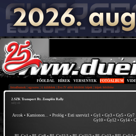
FŐOLDAL
|
HÍREK
|
VERSENYEK
|
FOTÓALBUM
|
VID
|
|
|
|
fotoalbumok
egysoros
ti küldtétek
Evo IV előtt feltöltött képek
képek feltöltése
2.SZK Transport Rt. Zemplén Rally
rally ob
Arcok
•
Kamionon...
•
Prológ
•
Esti szerviz1
•
Gy1
•
Gy3
•
Gy5
•
Gy7
Gy10
•
Gy12
•
Gy14
•
C
RI_Gy1
•
RI_Gy8
•
RI_Gy11/1
•
RI_Gy11/2
•
RI_Gy13
•
RII_Gy5/1