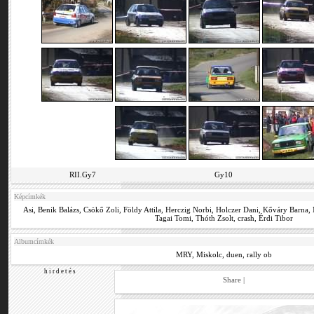
RII.Gy7
Gy10
Képcímkék
Asi
,
Benik Balázs
,
Csökő Zoli
,
Földy Attila
,
Herczig Norbi
,
Holczer Dani
,
Kőváry Barna
,
Tagai Tomi
,
Thóth Zsolt
,
crash
,
Érdi Tibor
Albumcímkék
MRY
,
Miskolc
,
duen
,
rally ob
h i r d e t é s
Share
|