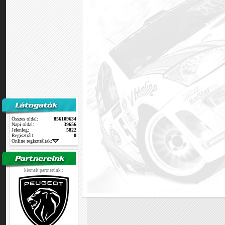
Összes oldal:
856109634
Napi oldal:
39656
Jelenleg:
5822
Regisztrált:
0
Online regisztráltak:
kiemelt partnerünk :