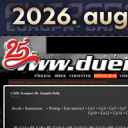
FŐOLDAL
|
HÍREK
|
VERSENYEK
|
FOTÓALBUM
|
VID
|
|
|
|
fotoalbumok
egysoros
ti küldtétek
Evo IV előtt feltöltött képek
képek feltöltése
2.SZK Transport Rt. Zemplén Rally
rally ob
Arcok
•
Kamionon...
•
Prológ
•
Esti szerviz1
•
Gy1
•
Gy3
•
Gy5
•
Gy7
Gy10
•
Gy12
•
Gy14
•
C
RI_Gy1
•
RI_Gy8
•
RI_Gy11/1
•
RI_Gy11/2
•
RI_Gy13
•
RII_Gy5/1