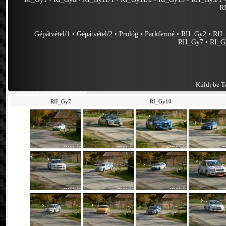
R
Gépátvétel/1
•
Gépátvétel/2
•
Prológ
•
Parkfermé
•
RII_Gy2
•
RII
RII_Gy7
•
RI_G
Küldj be Te
RII_Gy7
RI_Gy10