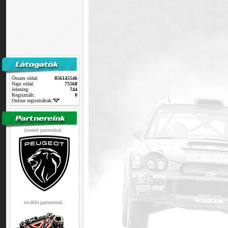
Összes oldal:
856145546
Napi oldal:
75568
Jelenleg:
744
Regisztrált:
0
Online regisztráltak:
kiemelt partnerünk :
további partnereink :