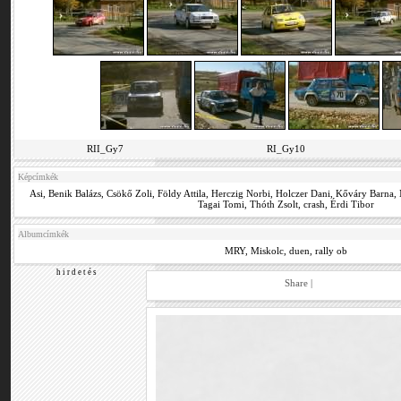
RII_Gy7
RI_Gy10
Képcímkék
Asi
,
Benik Balázs
,
Csökő Zoli
,
Földy Attila
,
Herczig Norbi
,
Holczer Dani
,
Kőváry Barna
,
Tagai Tomi
,
Thóth Zsolt
,
crash
,
Érdi Tibor
Albumcímkék
MRY
,
Miskolc
,
duen
,
rally ob
h i r d e t é s
Share
|