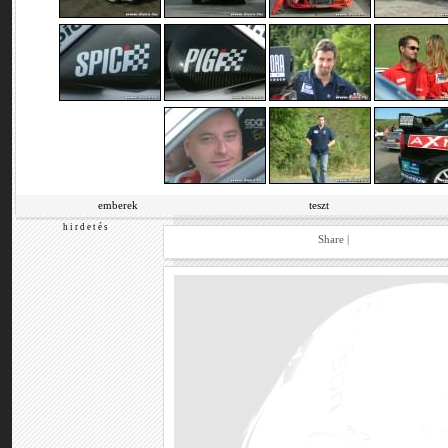
emberek
teszt
h i r d e t é s
Share
|