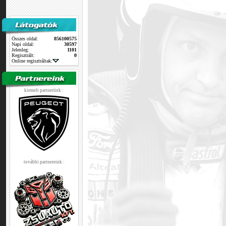
Összes oldal:
856100575
Napi oldal:
30597
Jelenleg:
1101
Regisztrált:
0
Online regisztráltak:
kiemelt partnerünk :
további partnereink :