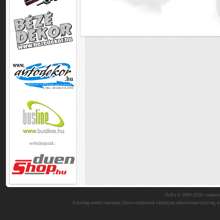
webshopunk :
DuEn © 1999-2026 •
impres
A honlap eredeti tartalma, illetve oldalainak bármilyen alkotóeleme (szöveg, ké