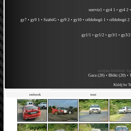
szerviz1
•
gy4 1
•
gy4 2
gy7
•
gy9 1
•
SzabóG
•
gy9 2
•
gy10
•
céldobogó 1
•
céldobogó 2
gy1/1
•
gy1/2
•
gy3/1
•
gy3/2
utoljára feltöltött:
Ga
Gaca (20)
•
Blöki (20)
•
Küldj be Te
emberek
teszt