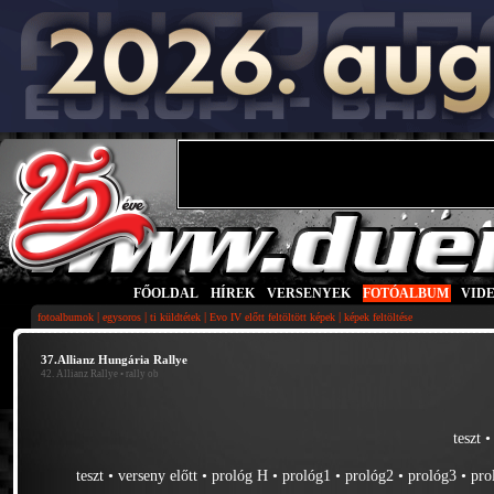
FŐOLDAL
|
HÍREK
|
VERSENYEK
|
FOTÓALBUM
|
VID
|
|
|
|
fotoalbumok
egysoros
ti küldtétek
Evo IV előtt feltöltött képek
képek feltöltése
37.Allianz Hungária Rallye
42. Allianz Rallye
• rally ob
teszt
teszt
•
verseny előtt
•
prológ H
•
prológ1
•
prológ2
•
prológ3
•
pro