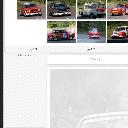
gy1/1
gy1/2
h i r d e t é s
Share
|