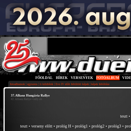
FŐOLDAL
|
HÍREK
|
VERSENYEK
|
FOTÓALBUM
|
VID
|
|
|
|
fotoalbumok
egysoros
ti küldtétek
Evo IV előtt feltöltött képek
képek feltöltése
37.Allianz Hungária Rallye
42. Allianz Rallye
• rally ob
teszt
teszt
•
verseny előtt
•
prológ H
•
prológ1
•
prológ2
•
prológ3
•
pro