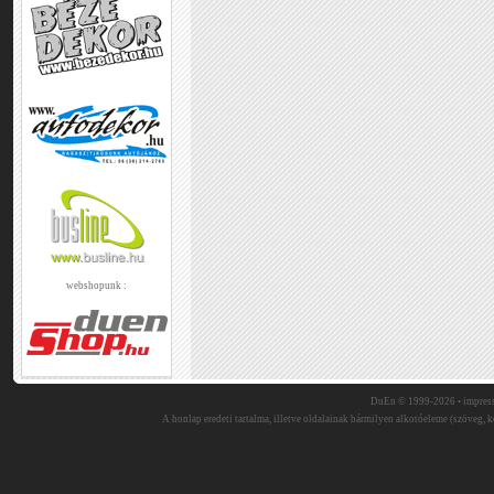
webshopunk :
DuEn © 1999-2026 •
impres
A honlap eredeti tartalma, illetve oldalainak bármilyen alkotóeleme (szöveg, ké