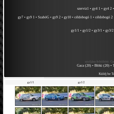
szerviz1
•
gy4 1
•
gy4 2
gy7
•
gy9 1
•
SzabóG
•
gy9 2
•
gy10
•
céldobogó 1
•
céldobogó 2
gy1/1
•
gy1/2
•
gy3/1
•
gy3/2
utoljára feltöltött:
Ga
Gaca (20)
•
Blöki (20)
•
Küldj be Te
gy1/1
gy1/2