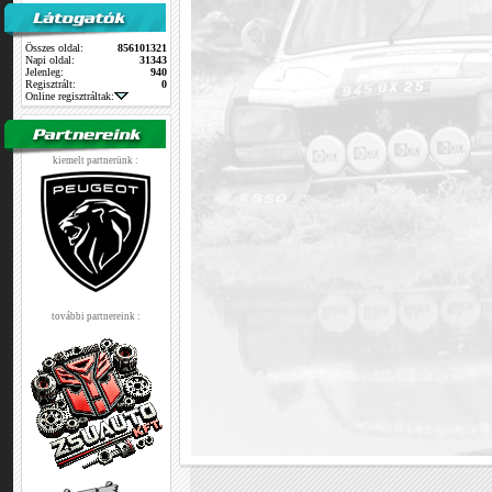
Összes oldal:
856101321
Napi oldal:
31343
Jelenleg:
940
Regisztrált:
0
Online regisztráltak:
kiemelt partnerünk :
további partnereink :