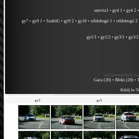
szerviz1
•
gy4 1
•
gy4 2
gy7
•
gy9 1
•
SzabóG
•
gy9 2
•
gy10
•
céldobogó 1
•
céldobogó 2
gy1/1
•
gy1/2
•
gy3/1
•
gy3/2
utoljára feltöltött:
Ga
Gaca (20)
•
Blöki (20)
•
Küldj be Te
gy3
gy5