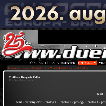
FŐOLDAL
|
HÍREK
|
VERSENYEK
|
FOTÓALBUM
|
VID
|
|
|
|
fotoalbumok
egysoros
ti küldtétek
Evo IV előtt feltöltött képek
képek feltöltése
37.Allianz Hungária Rallye
42. Allianz Rallye
• rally ob
teszt
teszt
•
verseny előtt
•
prológ H
•
prológ1
•
prológ2
•
prológ3
•
pro