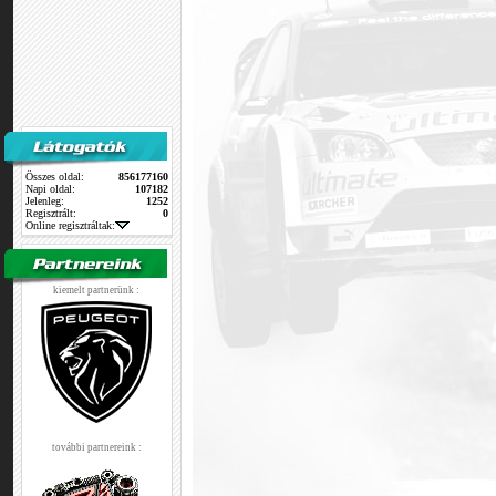
Összes oldal:
856177160
Napi oldal:
107182
Jelenleg:
1252
Regisztrált:
0
Online regisztráltak:
kiemelt partnerünk :
további partnereink :