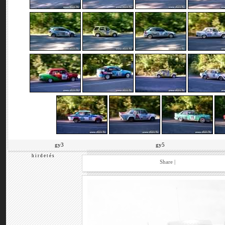
gy3
gy5
h i r d e t é s
Share
|