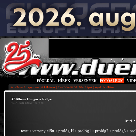
FŐOLDAL
|
HÍREK
|
VERSENYEK
|
FOTÓALBUM
|
VID
|
|
|
|
fotoalbumok
egysoros
ti küldtétek
Evo IV előtt feltöltött képek
képek feltöltése
37.Allianz Hungária Rallye
42. Allianz Rallye
• rally ob
teszt
teszt
•
verseny előtt
•
prológ H
•
prológ1
•
prológ2
•
prológ3
•
pro