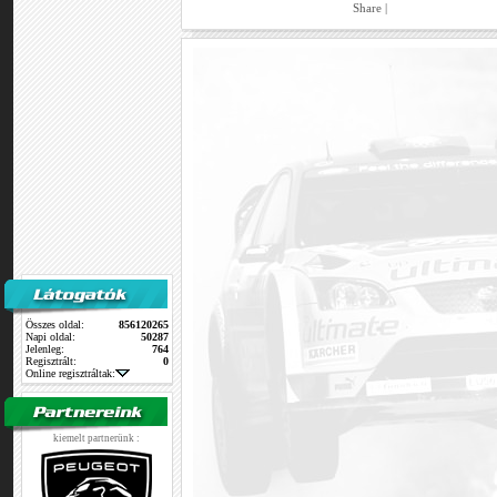
Share
|
Összes oldal:
856120265
Napi oldal:
50287
Jelenleg:
764
Regisztrált:
0
Online regisztráltak:
kiemelt partnerünk :