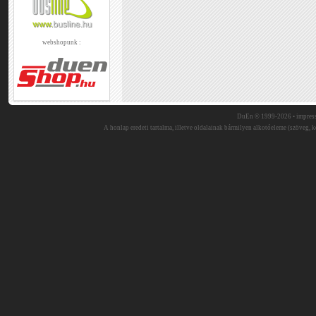
webshopunk :
DuEn © 1999-2026 •
impres
A honlap eredeti tartalma, illetve oldalainak bármilyen alkotóeleme (szöveg, ké