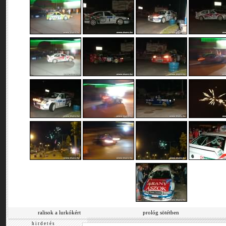
ralisok a lurkókért
prológ sötétben
h i r d e t é s