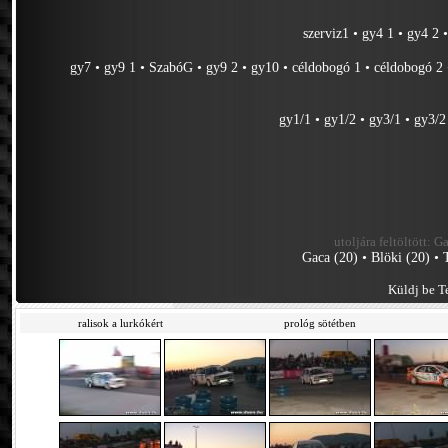
szerviz1
•
gy4 1
•
gy4 2
gy7
•
gy9 1
•
SzabóG
•
gy9 2
•
gy10
•
céldobogó 1
•
céldobogó 2
gy1/1
•
gy1/2
•
gy3/1
•
gy3/2
utoljára feltöltött:
Ga
Gaca (20)
•
Blöki (20)
•
Küldj be Te
ralisok a lurkókért
prológ sötétben