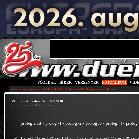
FŐOLDAL
|
HÍREK
|
VERSENYEK
|
FOTÓALBUM
|
VID
|
|
|
|
fotoalbumok
egysoros
ti küldtétek
Evo IV előtt feltöltött képek
képek feltöltése
VIII. Suzuki Kaiser Ózd Rali 2010
VIII. Suzuki Kaiser Rali
• rally túra
prológ előtt
•
prológ /1
•
prológ /2
•
prológ /3
•
prológ /4
•
prológ 
gy1 /1
•
gy1 /2
•
gy1 /3
•
gy1 /4
•
gy1 /5
•
gy1 /6
•
gy1 /7
•
gy1 /8
•
gy3