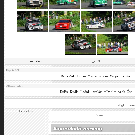
emberkék
gy1 /1
Képcímkék
Buna Zoli
,
Jordan
,
Mészáros Iván
,
Varga C. Zoltán
Albumcímkék
DuEn
,
Királd
,
Lodoki
,
prológ
,
rally túra
,
salak
,
Ózd
Eddigi hozzás
h i r d e t é s
Share
|