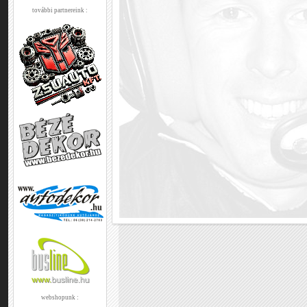
további partnereink :
webshopunk :