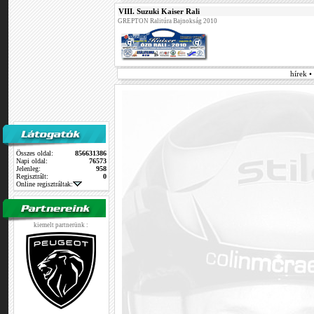
VIII. Suzuki Kaiser Rali
GREPTON Ralitúra Bajnokság 2010
hírek •
Összes oldal:
856631386
Napi oldal:
76573
Jelenleg:
958
Regisztrált:
0
Online regisztráltak:
kiemelt partnerünk :