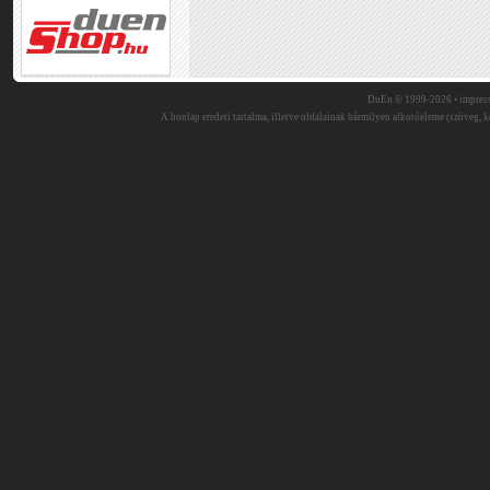
DuEn © 1999-2026 •
impres
A honlap eredeti tartalma, illetve oldalainak bármilyen alkotóeleme (szöveg, ké