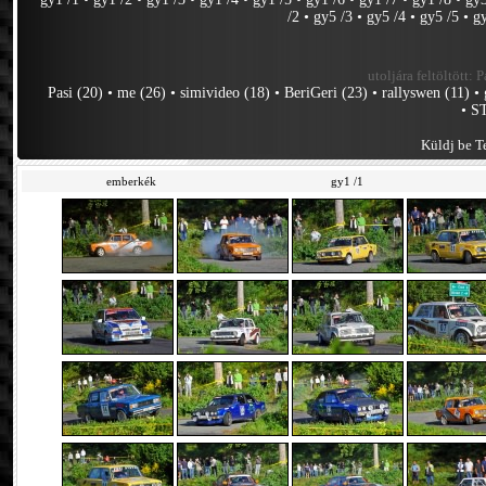
/2
•
gy5 /3
•
gy5 /4
•
gy5 /5
•
g
utoljára feltöltött:
P
Pasi (20)
•
me (26)
•
simivideo (18)
•
BeriGeri (23)
•
rallyswen (11)
•
•
ST
Küldj be Te
emberkék
gy1 /1