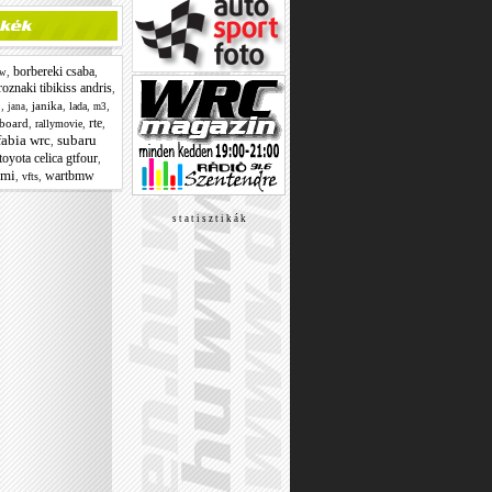
borbereki csaba
,
,
w
oznaki tibikiss andris
,
o
,
,
janika
,
,
,
lada
jana
m3
rte
board
,
,
,
rallymovie
fabia wrc
subaru
,
toyota celica gtfour
,
omi
wartbmw
,
,
vfts
s t a t i s z t i k á k