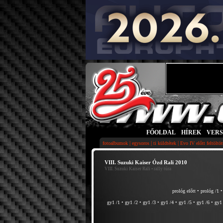
FŐOLDAL
|
HÍREK
|
VER
|
|
|
fotoalbumok
egysoros
ti küldtétek
Evo IV előtt feltöltö
VIII. Suzuki Kaiser Ózd Rali 2010
VIII. Suzuki Kaiser Rali
• rally túra
prológ előtt
•
prológ /1
gy1 /1
•
gy1 /2
•
gy1 /3
•
gy1 /4
•
gy1 /5
•
gy1 /6
•
gy1 