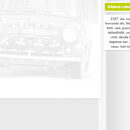
2107
asi
,
,
bm
bor
boroznaki tibi
,
bzrt
,
,
gopr
crash
mitsubishi
,
on
skoda 
,
s2000
impreza wrc
,
turi t
,
trabant