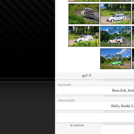
gy5 /5
Képcímkék
Buna Zoli
,
Jord
Albumcímkék
DuEn
,
Királd
,
L
h i r d e t é s