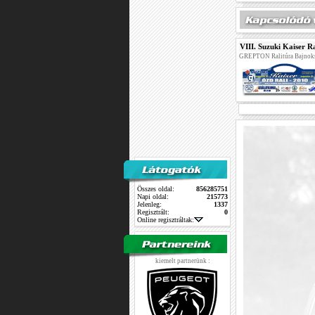
VIII. Suzuki Kaiser Ra
GREPTON Ralitúra Bajnok
Összes oldal:
856285751
Napi oldal:
215773
Jelenleg:
1337
Regisztrált:
0
Online regisztráltak:
kiemelt partnerünk :