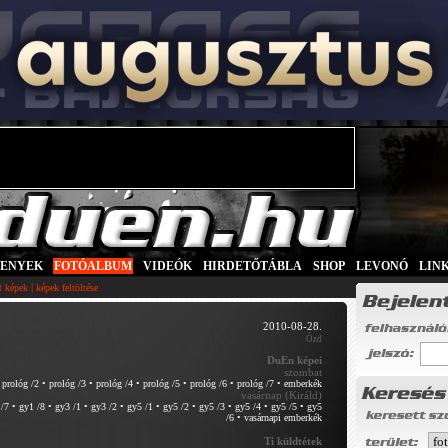
SENYEK
|
FOTÓALBUM
|
VIDEÓK
|
HIRDETŐTÁBLA
|
SHOP
|
LEVONÓ
|
LIN
|
tt képek
képek feltöltése
2010-08-28.
Ózd
DuEn képei
szombat
•
prológ /2
•
prológ /3
•
prológ /4
•
prológ /5
•
prológ /6
•
prológ /7
•
emberkék
vasárnap (Királd)
/7
•
gy1 /8
•
gy3 /1
•
gy3 /2
•
gy5 /1
•
gy5 /2
•
gy5 /3
•
gy5 /4
•
gy5 /5
•
gy5
/6
•
vasárnapi emberkék
Ti küldtétek