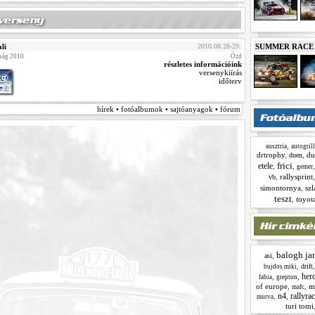
li
2010.08.28-29.
SUMMER RACE N
ság 2010
Ózd
részletes információink
versenykiírás
időterv
hírek • fotóalbumok • sajtóanyagok • fórum
,
ausztria
autogrill
drtrophy
,
,
du
duen
frici
etele
,
,
gemer
,
rallysprint
vb
simontornya
,
sz
teszt
,
toyota
balogh ja
,
asi
,
drift
bujdos miki
her
,
,
fabia
grepton
of europe
,
,
m
mafc
n4
rallyra
,
,
murva
turi tomi