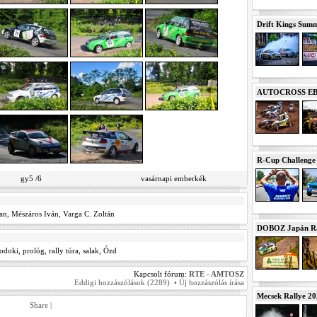
Drift Kings Summe
AUTOCROSS EB 2
R-Cup Challeng
gy5 /6
vasárnapi emberkék
an
,
Mészáros Iván
,
Varga C. Zoltán
DOBOZ Japán Ra
odoki
,
prológ
,
rally túra
,
salak
,
Ózd
Kapcsolt fórum:
RTE - AMTOSZ
Eddigi hozzászólások (2289)
•
Új hozzászólás írása
Mecsek Rallye 2
Share
|