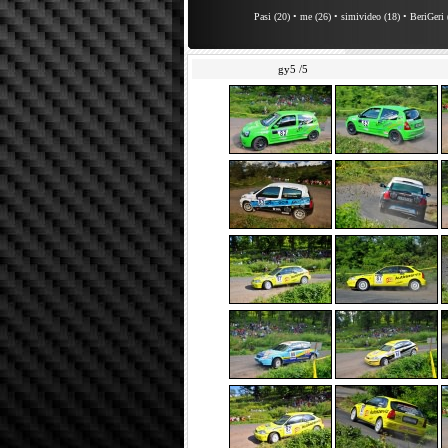
Pasi (20)
•
me (26)
•
simivideo (18)
•
BeriGeri 
gy5 /5