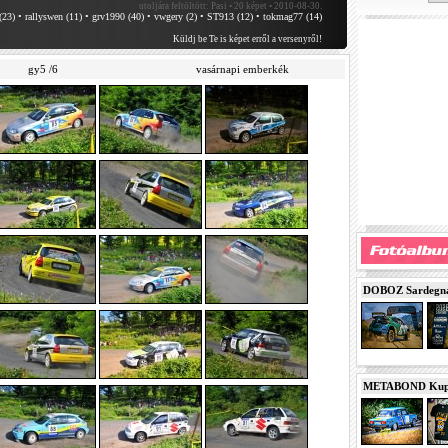
utoljára feltöltött:
Pasi • 20 képet • 2010-08-30.
(23)
•
rallyswen (11)
•
grv1990 (40)
•
vwgery (2)
•
ST913 (12)
•
tokmag77 (14)
Küldj be Te is képet erről a versenyről!
gy5 /6
vasárnapi emberkék
DOBOZ Sardegna 
METABOND Kupa 