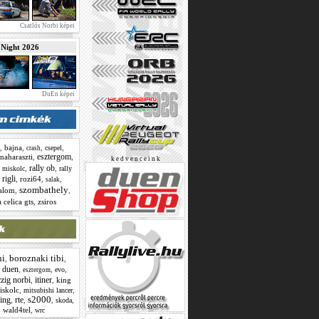
Csatlós Norbi képei
ight 2026
DuEn képei
,
bajna
,
,
,
csepel
crash
esztergom
naharaszti
,
,
k e d v e n c e i n k
rally ob
,
,
,
miskolc
rally
rigli
,
,
rozi64
,
,
salak
szombathely
lalom
,
,
 celica gts
,
zsiros
ni
boroznaki tibi
,
,
duen
,
,
,
,
evo
esztergom
czig norbi
itiner
,
,
king
iskolc
,
,
mitsubishi lancer
s2000
cing
rte
,
,
,
,
skoda
,
wald4tel
,
wrc