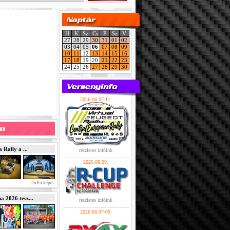
H
K
Sz
Cs
P
Sz
V
27
28
29
30
31
01
02
03
04
05
06
07
08
09
10
11
12
13
14
15
16
17
18
19
20
21
22
23
24
25
26
27
28
29
30
2026.08.07-11.
Rally a ...
részletes infóink
2026.08.09.
DuEn képei
2026 tesz...
részletes infóink
2026.08.07-09.