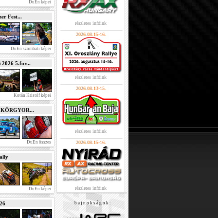
DuEn képei
r Fest...
részletes infóink
2026.08.15-16.
DuEn szombati képei
026 5.for...
részletes infóink
2026.08.13-15.
Kotán Kristóf képei
e KÖRGYOR...
részletes infóink
DuEn összes
2026.08.15-16.
lly
részletes infóink
DuEn képei
026
b a j n o k s á g o k :