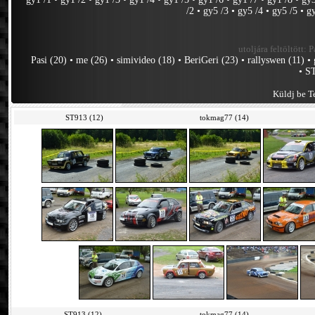
/2
•
gy5 /3
•
gy5 /4
•
gy5 /5
•
g
utoljára feltöltött:
P
Pasi (20)
•
me (26)
•
simivideo (18)
•
BeriGeri (23)
•
rallyswen (11)
•
•
ST
Küldj be Te
ST913 (12)
tokmag77 (14)
ST913 (12)
tokmag77 (14)