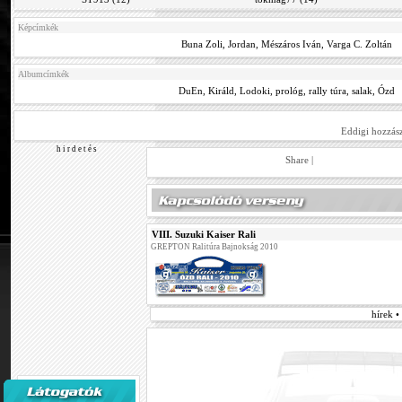
Képcímkék
Buna Zoli
,
Jordan
,
Mészáros Iván
,
Varga C. Zoltán
Albumcímkék
DuEn
,
Királd
,
Lodoki
,
prológ
,
rally túra
,
salak
,
Ózd
Eddigi hozzás
h i r d e t é s
Share
|
VIII. Suzuki Kaiser Rali
GREPTON Ralitúra Bajnokság 2010
hírek •