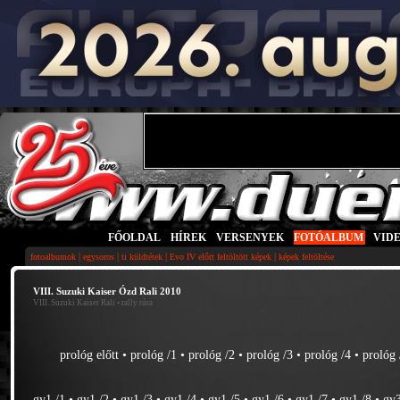
FŐOLDAL
|
HÍREK
|
VERSENYEK
|
FOTÓALBUM
|
VID
|
|
|
|
fotoalbumok
egysoros
ti küldtétek
Evo IV előtt feltöltött képek
képek feltöltése
VIII. Suzuki Kaiser Ózd Rali 2010
VIII. Suzuki Kaiser Rali
• rally túra
prológ előtt
•
prológ /1
•
prológ /2
•
prológ /3
•
prológ /4
•
prológ 
gy1 /1
•
gy1 /2
•
gy1 /3
•
gy1 /4
•
gy1 /5
•
gy1 /6
•
gy1 /7
•
gy1 /8
•
gy3