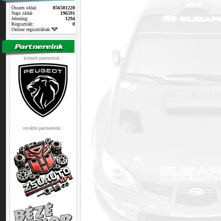
Összes oldal:
856501220
Napi oldal:
196591
Jelenleg:
1294
Regisztrált:
0
Online regisztráltak:
kiemelt partnerünk :
további partnereink :