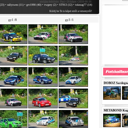
utoljára feltöltött:
Pasi • 20 képet • 2010-08-30.
(23)
•
rallyswen (11)
•
grv1990 (40)
•
vwgery (2)
•
ST913 (12)
•
tokmag77 (14)
Küldj be Te is képet erről a versenyről!
gy1 /8
gy3 /1
DOBOZ Sardegna 
METABOND Kupa 