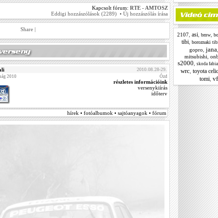
Kapcsolt fórum:
RTE - AMTOSZ
Eddigi hozzászólások (2289)
•
Új hozzászólás írása
Share
|
asi
2107
,
,
,
bmw
bo
tibi
,
boroznaki tib
jana
gopro
,
mitsubishi
,
on
s2000
,
skoda fabia
li
2010.08.28-29.
wrc
toyota celi
,
ság 2010
Ózd
vf
tomi
,
részletes információink
versenykiírás
időterv
hírek • fotóalbumok • sajtóanyagok • fórum