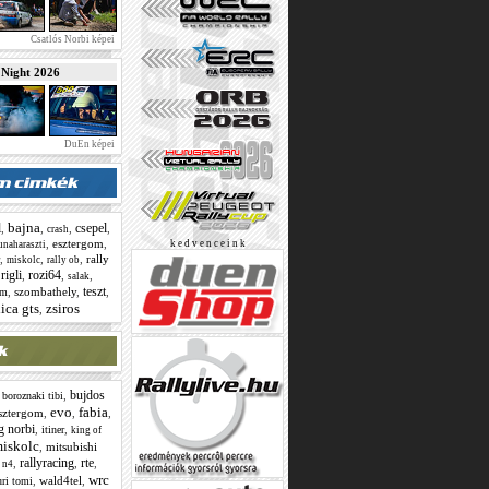
Csatlós Norbi képei
ight 2026
DuEn képei
bajna
l
csepel
,
,
,
,
crash
,
esztergom
,
k e d v e n c e i n k
unaharaszti
,
,
,
rally
miskolc
rally ob
rigli
rozi64
,
,
,
,
salak
teszt
,
szombathely
,
,
om
ica gts
zsiros
,
bujdos
,
,
boroznaki tibi
evo
fabia
sztergom
,
,
,
g norbi
,
,
itiner
king of
iskolc
,
mitsubishi
rallyracing
rte
,
,
,
,
n4
wrc
,
wald4tel
,
uri tomi