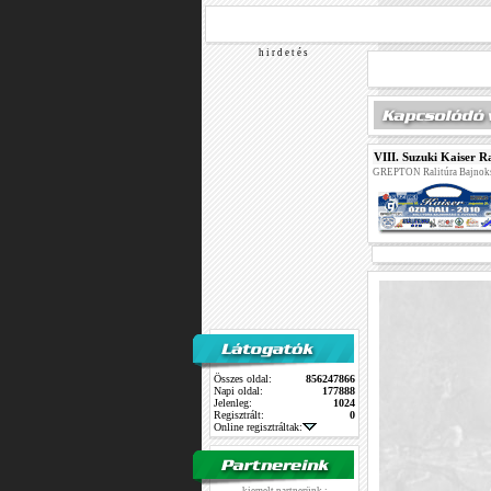
h i r d e t é s
VIII. Suzuki Kaiser Ra
GREPTON Ralitúra Bajnok
Összes oldal:
856247866
Napi oldal:
177888
Jelenleg:
1024
Regisztrált:
0
Online regisztráltak: