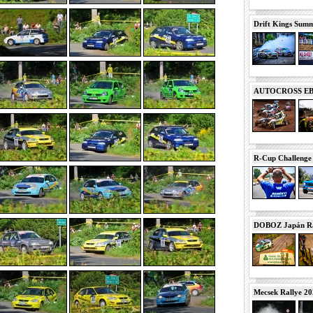
Drift Kings Summe
AUTOCROSS EB 2
R-Cup Challeng
DOBOZ Japán Ra
Mecsek Rallye 2