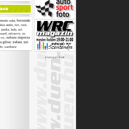
boroznaki
,
rbereki csaba
,
,
,
ikiss andris
bzrt
crash
,
janika
,
lada
,
,
m3
board
,
,
,
rallymovie
rte
subaru impreza
,
 wrc
ca gtfour
trabant
turi
,
,
ts
,
wartbmw
s t a t i s z t i k á k