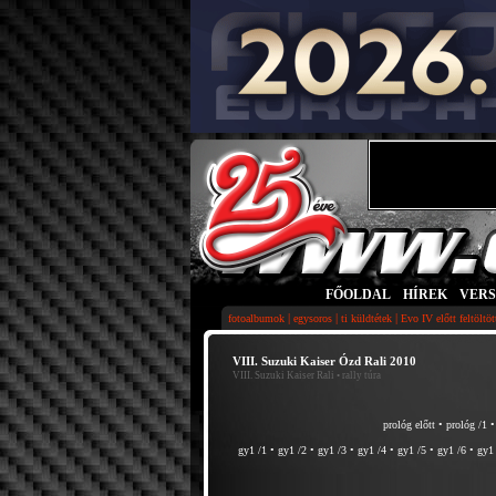
FŐOLDAL
|
HÍREK
|
VER
|
|
|
fotoalbumok
egysoros
ti küldtétek
Evo IV előtt feltöltö
VIII. Suzuki Kaiser Ózd Rali 2010
VIII. Suzuki Kaiser Rali
• rally túra
prológ előtt
•
prológ /1
gy1 /1
•
gy1 /2
•
gy1 /3
•
gy1 /4
•
gy1 /5
•
gy1 /6
•
gy1 