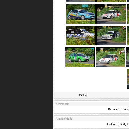
gy1 /7
Képcímkék
Buna Zoli
,
Jord
Albumcímkék
DuEn
,
Királd
,
L