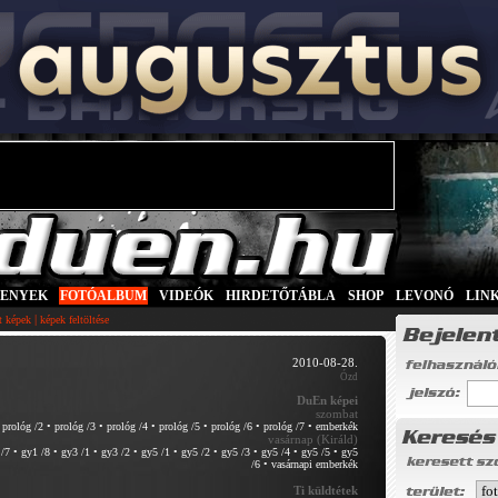
SENYEK
|
FOTÓALBUM
|
VIDEÓK
|
HIRDETŐTÁBLA
|
SHOP
|
LEVONÓ
|
LIN
|
tt képek
képek feltöltése
2010-08-28.
Ózd
DuEn képei
szombat
•
prológ /2
•
prológ /3
•
prológ /4
•
prológ /5
•
prológ /6
•
prológ /7
•
emberkék
vasárnap (Királd)
/7
•
gy1 /8
•
gy3 /1
•
gy3 /2
•
gy5 /1
•
gy5 /2
•
gy5 /3
•
gy5 /4
•
gy5 /5
•
gy5
/6
•
vasárnapi emberkék
Ti küldtétek