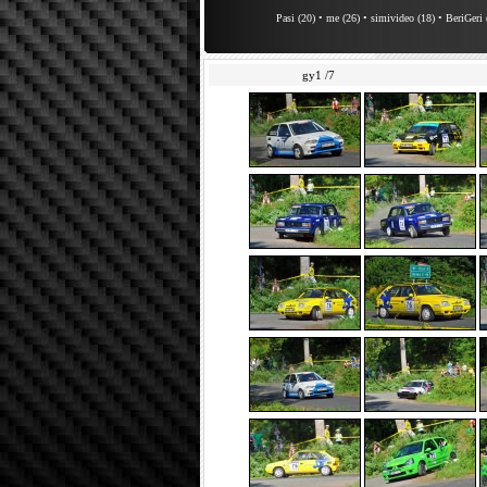
Pasi (20)
•
me (26)
•
simivideo (18)
•
BeriGeri 
gy1 /7