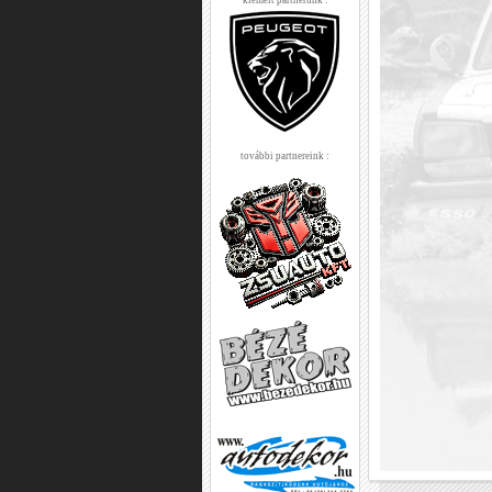
kiemelt partnerünk :
további partnereink :