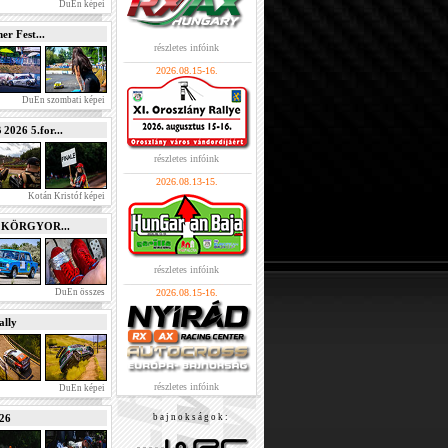
DuEn képei
r Fest...
részletes infóink
2026.08.15-16.
DuEn szombati képei
026 5.for...
részletes infóink
2026.08.13-15.
Kotán Kristóf képei
e KÖRGYOR...
részletes infóink
DuEn összes
2026.08.15-16.
lly
részletes infóink
DuEn képei
026
b a j n o k s á g o k :