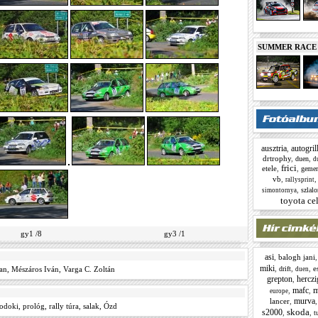
SUMMER RACE N
ausztria
autogril
,
drtrophy
,
,
duen
d
frici
etele
,
,
gemer
vb
,
rallysprint
,
szlal
simontornya
toyota cel
gy1 /8
gy3 /1
asi
,
balogh jani
miki
,
,
,
e
an
,
Mészáros Iván
,
Varga C. Zoltán
drift
duen
grepton
herczi
,
m
mafc
,
,
europe
murva
lancer
,
odoki
,
prológ
,
rally túra
,
salak
,
Ózd
skoda
s2000
,
,
t