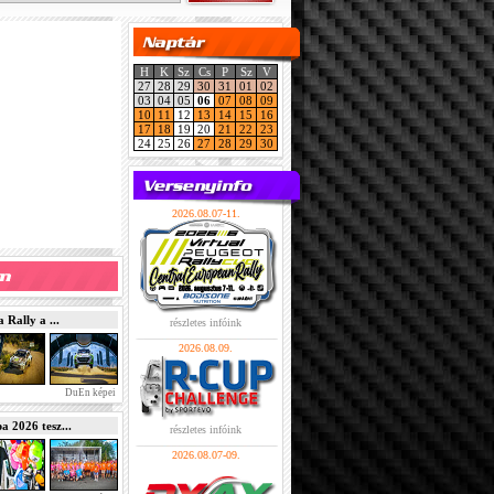
H
K
Sz
Cs
P
Sz
V
27
28
29
30
31
01
02
03
04
05
06
07
08
09
10
11
12
13
14
15
16
17
18
19
20
21
22
23
24
25
26
27
28
29
30
2026.08.07-11.
Rally a ...
részletes infóink
2026.08.09.
DuEn képei
2026 tesz...
részletes infóink
2026.08.07-09.