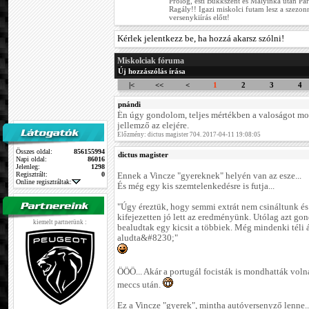
Prológ, esti Bükkszent és Mályinka után Pa
Ragály!! Igazi miskolci futam lesz a szezonn
versenykiírás előtt!
Kérlek jelentkezz be, ha hozzá akarsz szólni!
Miskolciak fóruma
Új hozzászólás írása
|<
<<
<
1
2
3
4
pnándi
Én úgy gondolom, teljes mértékben a valoságot mo
jellemző az elejére.
Előzmény: dictus magister 704. 2017-04-11 19:08:05
Összes oldal:
856155994
dictus magister
Napi oldal:
86016
Jelenleg:
1298
Regisztrált:
0
Ennek a Vincze "gyereknek" helyén van az esze...
Online regisztráltak:
És még egy kis szemtelenkedésre is futja...
"Úgy éreztük, hogy semmi extrát nem csináltunk és
kifejezetten jó lett az eredményünk. Utólag azt g
kiemelt partnerünk :
bealudtak egy kicsit a többiek. Még mindenki téli 
aludta&#8230;"
ÖÖÖ... Akár a portugál focisták is mondhatták vol
meccs után.
Ez a Vincze "gyerek", mintha autóversenyző lenne..