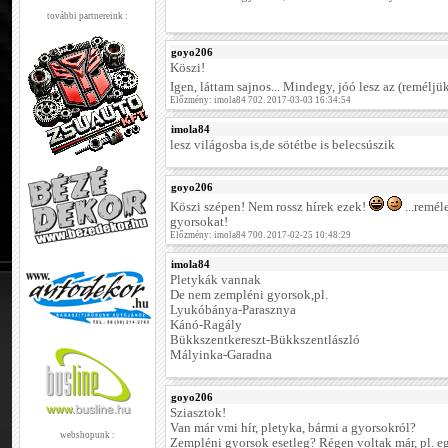
további partnereink :
goyo206
Köszi!
Igen, láttam sajnos... Mindegy, jóó lesz az (reméljü
Előzmény: imola84 702. 2017-03-03 16:34:54
imola84
lesz világosba is,de sötétbe is belecsúszik
goyo206
Köszi szépen! Nem rossz hírek ezek!
...remél
gyorsokat!
Előzmény: imola84 700. 2017-02-25 10:48:29
imola84
Pletykák vannak
De nem zempléni gyorsok,pl.
Lyukóbánya-Parasznya
Kánó-Ragály
Bükkszentkereszt-Bükkszentlászló
Mályinka-Garadna
goyo206
Sziasztok!
Van már vmi hír, pletyka, bármi a gyorsokról?
webshopunk :
Zempléni gyorsok esetleg? Régen voltak már, pl. egy