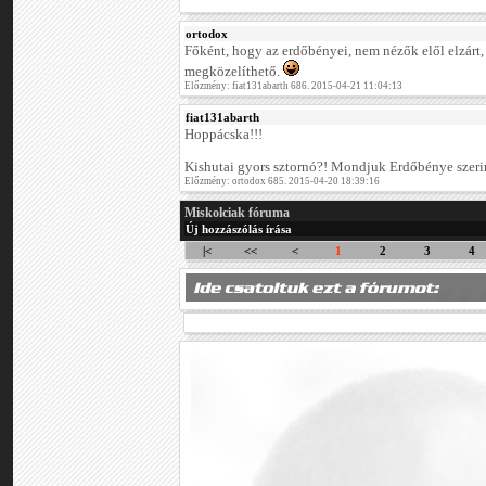
ortodox
Főként, hogy az erdőbényei, nem nézők elől elzárt
megközelíthető.
Előzmény: fiat131abarth 686. 2015-04-21 11:04:13
fiat131abarth
Hoppácska!!!
Kishutai gyors sztornó?! Mondjuk Erdőbénye szer
Előzmény: ortodox 685. 2015-04-20 18:39:16
Miskolciak fóruma
Új hozzászólás írása
|<
<<
<
1
2
3
4