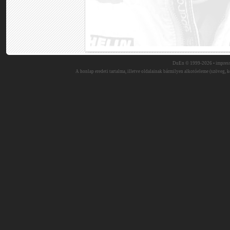
DuEn © 1999-2026 •
impres
A honlap eredeti tartalma, illetve oldalainak bármilyen alkotóeleme (szöveg, ké