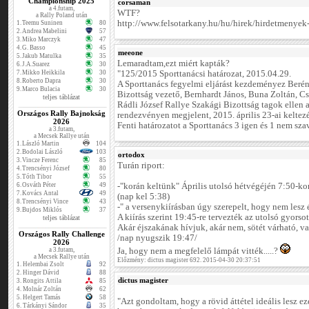
Championship 2025
corsaman
a 4.futam,
WTF?
a Rally Poland után
http://www.felsotarkany.hu/hu/hirek/hirdetmenyek-
1.
Teemu Suninen
80
2.
Andrea Mabelini
57
3.
Miko Marczyk
47
4.
G. Basso
45
meeone
5.
Jakub Matulka
35
Lemaradtam,ezt miért kapták?
6.
J.A.Suarez
30
7.
Mikko Heikkila
30
"125/2015 Sporttanácsi határozat, 2015.04.29.
8.
Roberto Dapra
30
A Sporttanács fegyelmi eljárást kezdeményez Beré
9.
Marco Bulacia
30
Bizottság vezető, Bernhardt János, Buna Zoltán, Cs
teljes táblázat
Rádli József Rallye Szakági Bizottság tagok ellen 
Országos Rally Bajnokság
rendezvényen megjelent, 2015. április 23-ai kelte
2026
Fenti határozatot a Sporttanács 3 igen és 1 nem szav
a 3.futam,
a Mecsek Rallye után
1.
László Martin
104
2.
Bodolai László
103
ortodox
3.
Vincze Ferenc
85
Turán riport:
4.
Trencsényi József
80
5.
Tóth Tibor
55
6.
Osváth Péter
49
-"korán keltünk" Április utolsó hétvégéjén 7:50-kor
7.
Kovács Antal
49
(nap kel 5:38)
8.
Trencsényi Vince
43
-" a versenykiírásban úgy szerepelt, hogy nem lesz 
9.
Bujdos Miklós
37
A kiírás szerint 19:45-re tervezték az utolsó gyorsot
teljes táblázat
Akár éjszakának hívjuk, akár nem, sötét várható, va
Országos Rally Challenge
/nap nyugszik 19:47/
2026
a 3.futam,
Ja, hogy nem a megfelelő lámpát vitték.....?
a Mecsek Rallye után
Előzmény: dictus magister 692. 2015-04-30 20:37:51
1.
Helembai Zsolt
92
2.
Hinger Dávid
88
dictus magister
3.
Rongits Attila
85
4.
Molnár Zoltán
62
5.
Helgert Tamás
58
"Azt gondoltam, hogy a rövid áttétel ideális lesz e
6.
Tárkányi Sándor
35