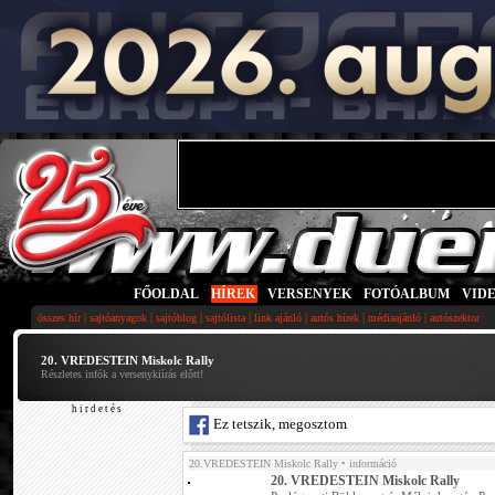
FŐOLDAL
|
HÍREK
|
VERSENYEK
|
FOTÓALBUM
|
VID
|
|
|
|
|
|
|
összes hír
sajtóanyagok
sajtóblog
sajtólista
link ajánló
autós hírek
médiaajánló
autószektor
20. VREDESTEIN Miskolc Rally
Részletes infók a versenykiírás előtt!
h i r d e t é s
Ez tetszik, megosztom
20.VREDESTEIN Miskolc Rally
• információ
20. VREDESTEIN Miskolc Rally