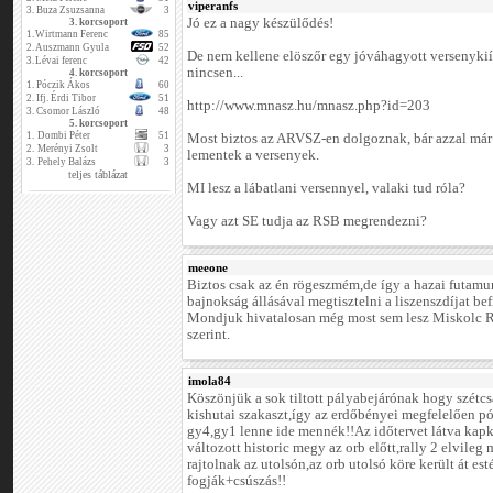
viperanfs
3.
Buza Zsuzsanna
3
Jó ez a nagy készülődés!
3. korcsoport
1.
Wirtmann Ferenc
85
2.
Auszmann Gyula
52
De nem kellene elöszőr egy jóváhagyott versenykiír
3.
Lévai ferenc
42
nincsen...
4. korcsoport
1.
Póczik Ákos
60
2.
Ifj. Érdi Tibor
51
http://www.mnasz.hu/mnasz.php?id=203
3.
Csomor László
48
5. korcsoport
1.
Dombi Péter
51
Most biztos az ARVSZ-en dolgoznak, bár azzal már 
2.
Merényi Zsolt
3
lementek a versenyek.
3.
Pehely Balázs
3
teljes táblázat
MI lesz a lábatlani versennyel, valaki tud róla?
Vagy azt SE tudja az RSB megrendezni?
meeone
Biztos csak az én rögeszmém,de így a hazai futamu
bajnokság állásával megtisztelni a liszenszdíjat be
Mondjuk hivatalosan még most sem lesz Miskolc Ra
szerint.
imola84
Köszönjük a sok tiltott pályabejárónak hogy szétcs
kishutai szakaszt,így az erdőbényei megfelelően pó
gy4,gy1 lenne ide mennék!!Az időtervet látva kap
változott historic megy az orb előtt,rally 2 elvile
rajtolnak az utolsón,az orb utolsó köre került át es
fogják+csúszás!!