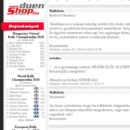
Rallykrisz
Kedves Ortodox!
Általában ez a szakasz mindig nézők elöl elzárt, mé
nézővel, gondolom helyismerettel rendelkező "hel
Ez ügyben szerettem volna egy kis segítséget kérni
Hungarian Virtual
Rally Championship 2026
lévén, tiszteletben tartva a rendezők kéréseit.
az 5.futam után
1.
Biró-Ambrus Roland
1034
Köszönettel
2.
Csáki Ottó
887
3.
Balogh Jani
847
Előzmény: ortodox 697. 2016-04-28 08:29:08
4.
Fehér Tibor Balázs
845
5.
Zsoldos Csaba
832
6.
Gách Bence
813
ortodox
7.
Szegedi Zsolt
797
8.
Misik Attila
694
9.
Koczka Tamás
679
"....ez a gyorsasági szakasz NÉZŐK ELŐL ELZÁRT
teljes táblázat
Köszönjük a megértést."
World Rally
Championship 2026
/Részlet az ArAnn ITINER-ből/
a 9.futam, a
Előzmény: Rallykrisz 696. 2016-04-27 18:01:15
Rally Estonia után
1.
Elfyn Ewans
177
Rallykrisz
2.
Takamoto Katsuta
152
3.
Sami Pajari
144
Sziasztok!
4.
Sebastian Ogier
139
5.
Oliver Solberg
130
Az lenne a kérdésem, hogy ha a Bánkúti elágazásho
6.
Thierry Neuville
111
akkor azt Ómassa irányából megtehetem, vagy már r
7.
Adrien Fourmaux
111
8.
Esapekka Lappi
25
engednek oda?
9.
Hayden Paddon
21
Köszönöm
teljes táblázat
European Rally