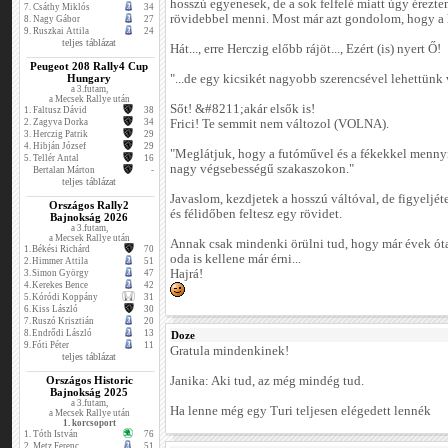
hosszú egyenesek, de a sok felfelé miatt úgy érezt
7.
Csáthy Miklós
34
rövidebbel menni. Most már azt gondolom, hogy a h
8.
Nagy Gábor
27
9.
Ruszkai Attila
24
teljes táblázat
Hát..., erre Herczig előbb rájöt..., Ezért (is) nyert Ő!
Peugeot 208 Rally4 Cup
Hungary
"...de egy kicsikét nagyobb szerencsével lehettünk
a 3.futam,
a Mecsek Rallye után
Sőt! &#8211;akár elsők is!
1.
Faltusz Dávid
38
2.
Zagyva Dorka
34
Frici! Te semmit nem változol (VOLNA).
3.
Herczig Patrik
29
4.
Hibján József
29
"Meglátjuk, hogy a futóművel és a fékekkel menny
5.
Tellér Antal
16
nagy végsebességű szakaszokon."
Bertalan Márton
-
teljes táblázat
Javaslom, kezdjetek a hosszú váltóval, de figyeljéte
Országos Rally2
és félidőben feltesz egy rövidet.
Bajnokság 2026
a 3.futam,
a Mecsek Rallye után
Annak csak mindenki örülni tud, hogy már évek óta 
1.
Békési Richárd
70
oda is kellene már érni...
2.
Himmer Attila
51
Hajrá!
3.
Simon György
47
4.
Kerekes Bence
42
5.
Kóródi Koppány
31
6.
Kiss László
30
7.
Ruszó Krisztián
20
8.
Endrődi László
13
Doze
9.
Fóti Péter
11
Gratula mindenkinek!
teljes táblázat
Országos Historic
Janika: Aki tud, az még mindég tud.
Bajnokság 2025
a 3.futam,
Ha lenne még egy Turi teljesen elégedett lennék
a Mecsek Rallye után
1. korcsoport
1.
Tóth István
76
2.
Metz Ferenc
51