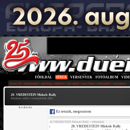
FŐOLDAL
|
HÍREK
|
VERSENYEK
|
FOTÓALBUM
|
VID
|
|
|
|
|
|
|
összes hír
sajtóanyagok
sajtóblog
sajtólista
link ajánló
autós hírek
médiaajánló
autószektor
20. VREDESTEIN Miskolc Rally
Részletes infók a versenykiírás előtt!
h i r d e t é s
Ez tetszik, megosztom
20.VREDESTEIN Miskolc Rally
• információ
20. VREDESTEIN Miskolc Rally