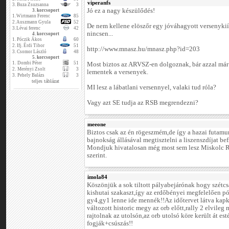
viperanfs
3.
Buza Zsuzsanna
3
Jó ez a nagy készülődés!
3. korcsoport
1.
Wirtmann Ferenc
85
2.
Auszmann Gyula
52
De nem kellene elöszőr egy jóváhagyott versenykiír
3.
Lévai ferenc
42
nincsen...
4. korcsoport
1.
Póczik Ákos
60
2.
Ifj. Érdi Tibor
51
http://www.mnasz.hu/mnasz.php?id=203
3.
Csomor László
48
5. korcsoport
1.
Dombi Péter
51
Most biztos az ARVSZ-en dolgoznak, bár azzal már 
2.
Merényi Zsolt
3
lementek a versenyek.
3.
Pehely Balázs
3
teljes táblázat
MI lesz a lábatlani versennyel, valaki tud róla?
Vagy azt SE tudja az RSB megrendezni?
meeone
Biztos csak az én rögeszmém,de így a hazai futamu
bajnokság állásával megtisztelni a liszenszdíjat be
Mondjuk hivatalosan még most sem lesz Miskolc Ra
szerint.
imola84
Köszönjük a sok tiltott pályabejárónak hogy szétcs
kishutai szakaszt,így az erdőbényei megfelelően pó
gy4,gy1 lenne ide mennék!!Az időtervet látva kap
változott historic megy az orb előtt,rally 2 elvile
rajtolnak az utolsón,az orb utolsó köre került át es
fogják+csúszás!!