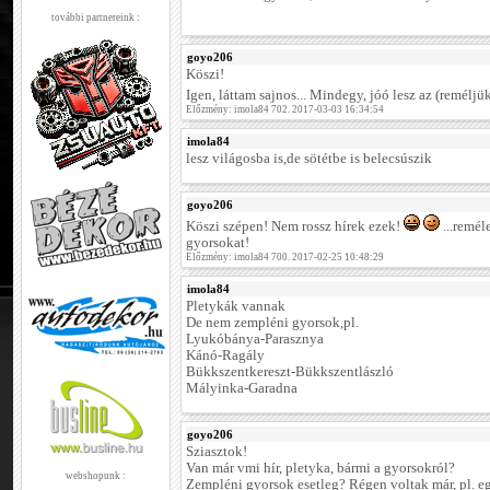
további partnereink :
goyo206
Köszi!
Igen, láttam sajnos... Mindegy, jóó lesz az (reméljü
Előzmény: imola84 702. 2017-03-03 16:34:54
imola84
lesz világosba is,de sötétbe is belecsúszik
goyo206
Köszi szépen! Nem rossz hírek ezek!
...remél
gyorsokat!
Előzmény: imola84 700. 2017-02-25 10:48:29
imola84
Pletykák vannak
De nem zempléni gyorsok,pl.
Lyukóbánya-Parasznya
Kánó-Ragály
Bükkszentkereszt-Bükkszentlászló
Mályinka-Garadna
goyo206
Sziasztok!
Van már vmi hír, pletyka, bármi a gyorsokról?
webshopunk :
Zempléni gyorsok esetleg? Régen voltak már, pl. egy