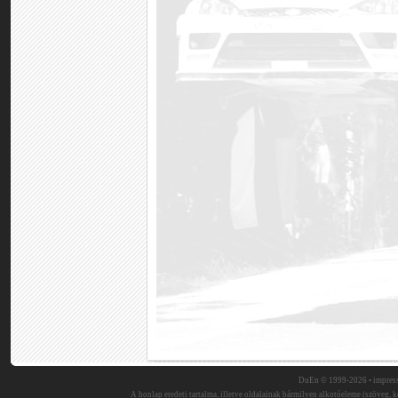
DuEn © 1999-2026 •
impres
A honlap eredeti tartalma, illetve oldalainak bármilyen alkotóeleme (szöveg, ké