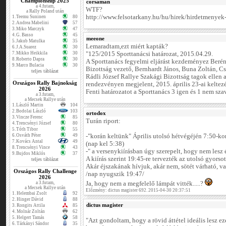
Championship 2025
corsaman
a 4.futam,
WTF?
a Rally Poland után
http://www.felsotarkany.hu/hu/hirek/hirdetmenyek-
1.
Teemu Suninen
80
2.
Andrea Mabelini
57
3.
Miko Marczyk
47
4.
G. Basso
45
meeone
5.
Jakub Matulka
35
Lemaradtam,ezt miért kapták?
6.
J.A.Suarez
30
7.
Mikko Heikkila
30
"125/2015 Sporttanácsi határozat, 2015.04.29.
8.
Roberto Dapra
30
A Sporttanács fegyelmi eljárást kezdeményez Beré
9.
Marco Bulacia
30
Bizottság vezető, Bernhardt János, Buna Zoltán, Cs
teljes táblázat
Rádli József Rallye Szakági Bizottság tagok ellen 
Országos Rally Bajnokság
rendezvényen megjelent, 2015. április 23-ai kelte
2026
Fenti határozatot a Sporttanács 3 igen és 1 nem szav
a 3.futam,
a Mecsek Rallye után
1.
László Martin
104
2.
Bodolai László
103
ortodox
3.
Vincze Ferenc
85
Turán riport:
4.
Trencsényi József
80
5.
Tóth Tibor
55
6.
Osváth Péter
49
-"korán keltünk" Április utolsó hétvégéjén 7:50-kor
7.
Kovács Antal
49
(nap kel 5:38)
8.
Trencsényi Vince
43
-" a versenykiírásban úgy szerepelt, hogy nem lesz 
9.
Bujdos Miklós
37
A kiírás szerint 19:45-re tervezték az utolsó gyorsot
teljes táblázat
Akár éjszakának hívjuk, akár nem, sötét várható, va
Országos Rally Challenge
/nap nyugszik 19:47/
2026
a 3.futam,
Ja, hogy nem a megfelelő lámpát vitték.....?
a Mecsek Rallye után
Előzmény: dictus magister 692. 2015-04-30 20:37:51
1.
Helembai Zsolt
92
2.
Hinger Dávid
88
dictus magister
3.
Rongits Attila
85
4.
Molnár Zoltán
62
5.
Helgert Tamás
58
"Azt gondoltam, hogy a rövid áttétel ideális lesz e
6.
Tárkányi Sándor
35