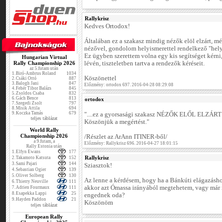
Rallykrisz
Kedves Ortodox!
Általában ez a szakasz mindig nézők elöl elzárt, mé
nézővel, gondolom helyismerettel rendelkező "hel
Ez ügyben szerettem volna egy kis segítséget kérni
Hungarian Virtual
Rally Championship 2026
lévén, tiszteletben tartva a rendezők kéréseit.
az 5.futam után
1.
Biró-Ambrus Roland
1034
Köszönettel
2.
Csáki Ottó
887
3.
Balogh Jani
847
Előzmény: ortodox 697. 2016-04-28 08:29:08
4.
Fehér Tibor Balázs
845
5.
Zsoldos Csaba
832
6.
Gách Bence
813
ortodox
7.
Szegedi Zsolt
797
8.
Misik Attila
694
9.
Koczka Tamás
679
"....ez a gyorsasági szakasz NÉZŐK ELŐL ELZÁRT
teljes táblázat
Köszönjük a megértést."
World Rally
Championship 2026
/Részlet az ArAnn ITINER-ből/
a 9.futam, a
Előzmény: Rallykrisz 696. 2016-04-27 18:01:15
Rally Estonia után
1.
Elfyn Ewans
177
Rallykrisz
2.
Takamoto Katsuta
152
3.
Sami Pajari
144
Sziasztok!
4.
Sebastian Ogier
139
5.
Oliver Solberg
130
Az lenne a kérdésem, hogy ha a Bánkúti elágazásho
6.
Thierry Neuville
111
akkor azt Ómassa irányából megtehetem, vagy már r
7.
Adrien Fourmaux
111
8.
Esapekka Lappi
25
engednek oda?
9.
Hayden Paddon
21
Köszönöm
teljes táblázat
European Rally