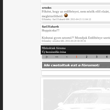
ortodox
Főként, hogy az erdőbényei, nem nézők elől elzárt
megközelíthető.
Előzmény: fiat131abarth 686. 2015-04-21 11:04:13
fiat131abarth
Hoppácska!!!
Kishutai gyors sztornó?! Mondjuk Erdőbénye szer
Előzmény: ortodox 685. 2015-04-20 18:39:16
Miskolciak fóruma
Új hozzászólás írása
|<
<<
<
1
2
3
4