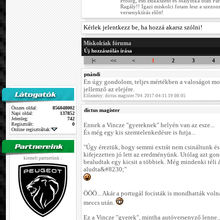
Prológ, esti Bükkszent és Mályinka után Pa
Ragály!! Igazi miskolci futam lesz a szezonn
versenykiírás előtt!
Kérlek jelentkezz be, ha hozzá akarsz szólni!
Miskolciak fóruma
Új hozzászólás írása
|<
<<
<
1
2
3
4
pnándi
Én úgy gondolom, teljes mértékben a valoságot mo
jellemző az elejére.
Előzmény: dictus magister 704. 2017-04-11 19:08:05
Összes oldal:
856048002
dictus magister
Napi oldal:
137852
Jelenleg:
742
Regisztrált:
0
Ennek a Vincze "gyereknek" helyén van az esze...
Online regisztráltak:
És még egy kis szemtelenkedésre is futja...
"Úgy éreztük, hogy semmi extrát nem csináltunk és
kifejezetten jó lett az eredményünk. Utólag azt g
kiemelt partnerünk :
bealudtak egy kicsit a többiek. Még mindenki téli 
aludta&#8230;"
ÖÖÖ... Akár a portugál focisták is mondhatták vol
meccs után.
Ez a Vincze "gyerek", mintha autóversenyző lenne..