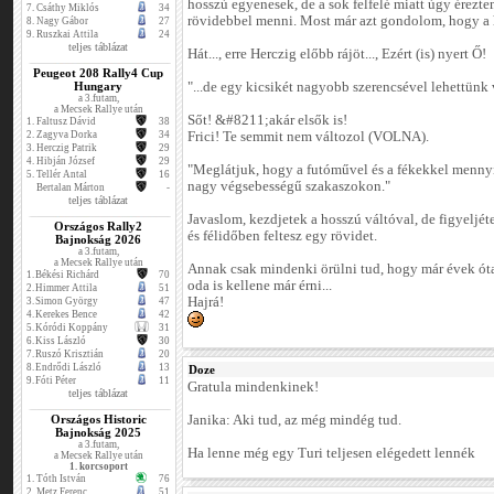
hosszú egyenesek, de a sok felfelé miatt úgy érezt
7.
Csáthy Miklós
34
rövidebbel menni. Most már azt gondolom, hogy a h
8.
Nagy Gábor
27
9.
Ruszkai Attila
24
teljes táblázat
Hát..., erre Herczig előbb rájöt..., Ezért (is) nyert Ő!
Peugeot 208 Rally4 Cup
Hungary
"...de egy kicsikét nagyobb szerencsével lehettünk
a 3.futam,
a Mecsek Rallye után
Sőt! &#8211;akár elsők is!
1.
Faltusz Dávid
38
2.
Zagyva Dorka
34
Frici! Te semmit nem változol (VOLNA).
3.
Herczig Patrik
29
4.
Hibján József
29
"Meglátjuk, hogy a futóművel és a fékekkel menny
5.
Tellér Antal
16
nagy végsebességű szakaszokon."
Bertalan Márton
-
teljes táblázat
Javaslom, kezdjetek a hosszú váltóval, de figyeljéte
Országos Rally2
és félidőben feltesz egy rövidet.
Bajnokság 2026
a 3.futam,
a Mecsek Rallye után
Annak csak mindenki örülni tud, hogy már évek óta 
1.
Békési Richárd
70
oda is kellene már érni...
2.
Himmer Attila
51
Hajrá!
3.
Simon György
47
4.
Kerekes Bence
42
5.
Kóródi Koppány
31
6.
Kiss László
30
7.
Ruszó Krisztián
20
8.
Endrődi László
13
Doze
9.
Fóti Péter
11
Gratula mindenkinek!
teljes táblázat
Országos Historic
Janika: Aki tud, az még mindég tud.
Bajnokság 2025
a 3.futam,
Ha lenne még egy Turi teljesen elégedett lennék
a Mecsek Rallye után
1. korcsoport
1.
Tóth István
76
2.
Metz Ferenc
51