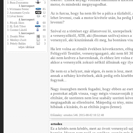
löketet? Ennek anyagi vonzata maximum a szerelők
3.
Buza Zsuzsanna
3
motor, és mindenki megnyugodhat.
3. korcsoport
1.
Wirtmann Ferenc
85
2.
Auszmann Gyula
52
Az is furcsa, hogy ha nem fér be a pálca a tűzfaltól
3.
Lévai ferenc
42
lehet levenni, csak a motor kivétele után, ha pedig
4. korcsoport
levenni?
1.
Póczik Ákos
60
2.
Ifj. Érdi Tibor
51
3.
Csomor László
48
Szóval ez a történet egy állatorvosi ló, szerepelne
5. korcsoport
a versenyzőktől, ATB, aki (finoman szólva) nincs a
1.
Dombi Péter
51
versenyző, aki kiszúrásnak éli meg, ha bontásra vis
2.
Merényi Zsolt
3
3.
Pehely Balázs
3
teljes táblázat
Ha lett volna az elmúlt években következetes, elfog
Felügyelő Testület, versenyigazgató, aki nem fél 30
aki nem kedvez a haveroknak, és ehhez lett volna e
akkor a versenyzők zokszó nélkül állnának egy ily
De nem ez a helyzet, már régen, és nem is lesz, mer
annak a néhány kivételnek, akik pedig erős kisebb
fogynak...
Nagy összegben merek fogadni, hogy ebben az esetb
a pontokat adják vissza, vagy mégis visszavonják (e
eltiltást, de szerinten nem lesz szabály szerinti k
megtagadták az ellenőrzést. Márpedig ez tény, min
hibásak a kizárás, és az eltiltás jogos (lenne).
Előzmény: ortodox 546. 2015-08-02 10:52:48
ortodox
Ez a kérdés nem kérdés, mert az óvott versenyző sajá