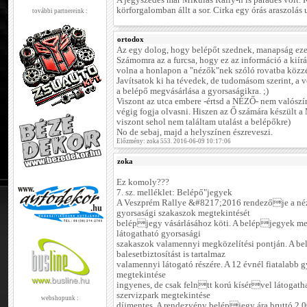
A jegyszedés már Mikulás Rally-n is parádés volt. 
körforgalomban állt a sor. Cirka egy órás araszolás u
további partnereink :
ortodox
Az egy dolog, hogy belépőt szednek, manapság eze
Számomra az a furcsa, hogy ez az információ a kiírá
volna a honlapon a "nézők"nek szóló rovatba közzét
Javítsatok ki ha tévedek, de tudomásom szerint, a 
a belépő megvásárlása a gyorsaságikra. ;)
Viszont az utca embere -értsd a NÉZŐ- nem valószín
végig fogja olvasni. Hiszen az Ő számára készül
viszont sehol nem találtam utalást a belépőkre)
No de sebaj, majd a helyszínen észreveszi.
Előzmény: zoka 553. 2016-06-09 10:17:06
zoka
Ez komoly???
7. sz. melléklet: Belépő"jegyek
A Veszprém Rallye &#8217;2016 rendezője a néz
gyorsasági szakaszok megtekintését
belépjegy vásárlásához köti. A belépjegyek me
látogatható gyorsasági
szakaszok valamennyi megközelítési pontján. A b
balesetbiztosítást is tartalmaz
valamennyi látogató részére. A 12 évnél fiatalabb 
megtekintése
ingyenes, de csak felntt korú kísérvel látogatha
szervizpark megtekintése
webshopunk :
díjmentes. A rendezvény belépjegy ára bruttó 2.00