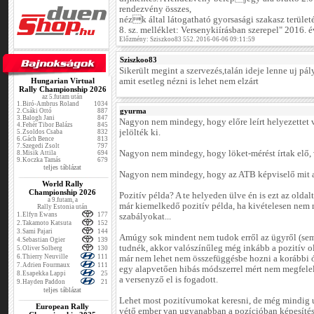
rendezvény összes,
nézk által látogatható gyorsasági szakasz területé
8. sz. melléklet: Versenykiírásban szerepel" 2016.
Előzmény: Sziszkoo83 552. 2016-06-06 09:11:59
Sziszkoo83
Sikerült megint a szervezés,talán ideje lenne uj pál
Hungarian Virtual
amit esetleg nézni is lehet nem elzárt
Rally Championship 2026
az 5.futam után
1.
Biró-Ambrus Roland
1034
gyurma
2.
Csáki Ottó
887
3.
Balogh Jani
847
Nagyon nem mindegy, hogy előre leírt helyezettet v
4.
Fehér Tibor Balázs
845
jelölték ki.
5.
Zsoldos Csaba
832
6.
Gách Bence
813
7.
Szegedi Zsolt
797
Nagyon nem mindegy, hogy löket-mérést írtak elő, 
8.
Misik Attila
694
9.
Koczka Tamás
679
teljes táblázat
Nagyon nem mindegy, hogy az ATB képviselő mit ad
World Rally
Championship 2026
Pozitív példa? A te helyeden ülve én is ezt az oldal
a 9.futam, a
már kiemelkedő pozitív példa, ha kivételesen nem 
Rally Estonia után
1.
Elfyn Ewans
177
szabályokat...
2.
Takamoto Katsuta
152
3.
Sami Pajari
144
Amúgy sok mindent nem tudok erről az ügyről (sem)
4.
Sebastian Ogier
139
tudnék, akkor valószínűleg még inkább a pozitív ol
5.
Oliver Solberg
130
6.
Thierry Neuville
111
már nem lehet nem összefüggésbe hozni a korábbi 
7.
Adrien Fourmaux
111
egy alapvetően hibás módszerrel mért nem megfelelő
8.
Esapekka Lappi
25
a versenyző el is fogadott.
9.
Hayden Paddon
21
teljes táblázat
Lehet most pozitívumokat keresni, de még mindig 
European Rally
vétő ember van ugyanabban a pozícióban képesítés 