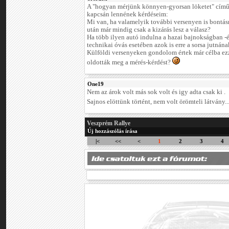
A "hogyan mérjünk könnyen-gyorsan löketet" című
kapcsán lennének kérdéseim:
Mi van, ha valamelyik további versenyen is bontásr
után már mindig csak a kizárás lesz a válasz?
Ha több ilyen autó indulna a hazai bajnokságban -
technikai óvás esetében azok is erre a sorsa jutnán
Külföldi versenyeken gondolom értek már célba ezz
oldották meg a mérés-kérdést?
One19
Nem az árok volt más sok volt és igy adta csak ki .
Sajnos elöttünk történt, nem volt örömteli látvány..
Veszprém Rallye
Új hozzászólás írása
|<
<<
<
1
2
3
4