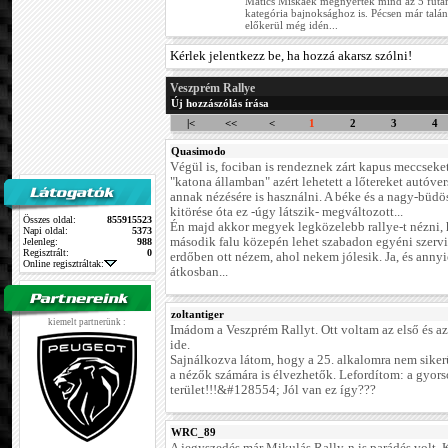
Matics Miskáék megnyerték mind az 5 futam
kategória bajnoksághoz is. Pécsen már talán
előkerül még idén...
Kérlek jelentkezz be, ha hozzá akarsz szólni!
Veszprém Rallye
Új hozzászólás írása
|<
<<
<
1
2
3
4
Quasimodo
Végül is, fociban is rendeznek zárt kapus meccseket
"katona államban" azért lehetett a lőtereket autóve
annak nézésére is használni. A béke és a nagy-büd
kitörése óta ez -úgy látszik- megváltozott...
Összes oldal:
855915523
Én majd akkor megyek legközelebb rallye-t nézni,
Napi oldal:
5373
második falu közepén lehet szabadon egyéni szervi
Jelenleg:
988
Regisztrált:
0
erdőben ott nézem, ahol nekem jólesik. Ja, és annyi
Online regisztráltak:
átkosban...
zoltantiger
kiemelt partnerünk :
Imádom a Veszprém Rallyt. Ott voltam az első és a
ide.
Sajnálkozva látom, hogy a 25. alkalomra nem sikerü
a nézők számára is élvezhetők. Lefordítom: a gyors
terület!!!&#128554; Jól van ez így???
WRC_89