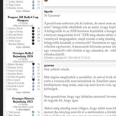
7.
Csáthy Miklós
34
8.
Nagy Gábor
27
9.
Ruszkai Attila
24
teljes táblázat
figyelo
Te Gyurma!
Peugeot 208 Rally4 Cup
Hungary
A pozitívum nehezen jön ki tudom, de most nem az 
a 3.futam,
a Mecsek Rallye után
tartó" felügyelők elküldték ezt az autót, (vagy kijel
1.
Faltusz Dávid
38
A felügyelők és az ATB közösen kijelölték a henger
2.
Zagyva Dorka
34
a helyzet magaslatán levő "ATB meg akarta mérni 
3.
Herczig Patrik
29
4.
Hibján József
29
versenyző megtagadott, majd ezután a még mindig "
5.
Tellér Antal
16
felügyelők kizárták a versenyzőt? Szerintem ez egy
Bertalan Márton
-
véletlen egybeesés. A meseszerű folytatás persze tény
teljes táblázat
egy versenyről való eltiltás is így maradna, de - e
Országos Rally2
ellenkezőjéről.
Bajnokság 2026
Előzmény: gyurma 547. 2015-08-02 17:33:52
a 3.futam,
a Mecsek Rallye után
1.
Békési Richárd
70
gyurma
2.
Himmer Attila
51
Sok sebből vérzik..
3.
Simon György
47
4.
Kerekes Bence
42
Már régóta megfordult a szemlélet, és mivel évek ót
5.
Kóródi Koppány
31
6.
Kiss László
30
ezért a versenyzők nem készülnek rá. Emellett an
7.
Ruszó Krisztián
20
kérdőjelezte meg senki, más top autó kevés volt, í
8.
Endrődi László
13
költségek.
9.
Fóti Péter
11
teljes táblázat
Nem gondolom, hogy egy hibátlan motorról levenni
Országos Historic
de tegyük fel, hogy igen.
Bajnokság 2025
a 3.futam,
a Mecsek Rallye után
Akkor még mindig nem világos, hogy miért nem lehe
1. korcsoport
motort (ha tényleg nem fér el a mérőeszköz a tűzfal
1.
Tóth István
76
2.
Metz Ferenc
51