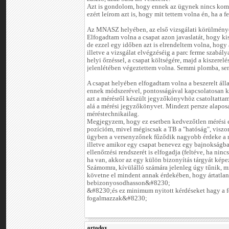
Azt is gondolom, hogy ennek az ügynek nincs kom
ezért leírom azt is, hogy mit tettem volna én, ha a 
Az MNASZ helyében, az első vizsgálati körülménye
Elfogadtam volna a csapat azon javaslatát, hogy kis
de ezzel egy időben azt is elrendeltem volna, hogy 
illetve a vizsgálat elvégzéséig a parc ferme szabály
helyi őrzéssel, a csapat költségére, majd a kiszere
jelenlétében végeztettem volna. Semmi plomba, se
A csapat helyében elfogadtam volna a beszerelt álla
ennek módszerével, pontosságával kapcsolatosan k
azt a mérésről készült jegyzőkönyvhöz csatoltattam
alá a mérési jegyzőkönyvet. Mindezt persze alapo
méréstechnikailag.
Megjegyzem, hogy ez esetben kedvezőtlen mérési 
pozícióm, mivel mégiscsak a TB a "hatóság", visz
ügyben a versenyzőnek fűződik nagyobb érdeke a m
illetve amikor egy csapat benevez egy bajnokságba,
ellenőrzési rendszerét is elfogadja (feltéve, ha nin
ha van, akkor az egy külön bizonyítás tárgyát képe
Számomra, kívülálló számára jelenleg úgy tűnik, mi
követne el mindent annak érdekében, hogy ártatla
bebizonyosodhasson&#8230;
&#8230;és ez minimum nyitott kérdéseket hagy a 
fogalmazzak&#8230;
ortodox