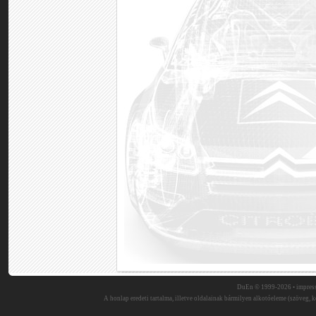
DuEn © 1999-2026 •
impres
A honlap eredeti tartalma, illetve oldalainak bármilyen alkotóeleme (szöveg, ké