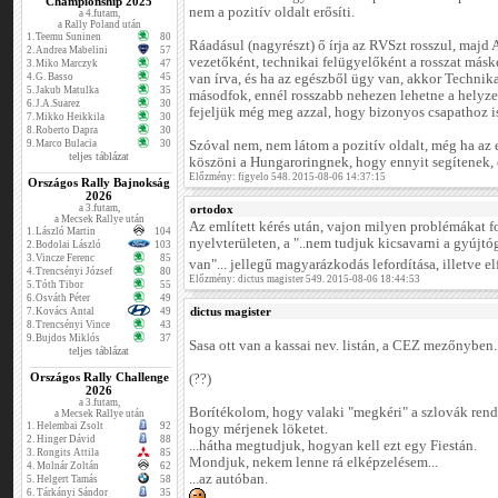
Championship 2025
nem a pozitív oldalt erősíti.
a 4.futam,
a Rally Poland után
1.
Teemu Suninen
80
Ráadásul (nagyrészt) ő írja az RVSzt rosszul, majd 
2.
Andrea Mabelini
57
vezetőként, technikai felügyelőként a rosszat másk
3.
Miko Marczyk
47
4.
G. Basso
45
van írva, és ha az egészből ügy van, akkor Technika
5.
Jakub Matulka
35
másodfok, ennél rosszabb nehezen lehetne a helyze
6.
J.A.Suarez
30
fejeljük még meg azzal, hogy bizonyos csapathoz i
7.
Mikko Heikkila
30
8.
Roberto Dapra
30
9.
Marco Bulacia
30
Szóval nem, nem látom a pozitív oldalt, még ha az
teljes táblázat
köszöni a Hungaroringnek, hogy ennyit segítenek, 
Előzmény: figyelo 548. 2015-08-06 14:37:15
Országos Rally Bajnokság
2026
a 3.futam,
ortodox
a Mecsek Rallye után
Az említett kérés után, vajon milyen problémákat 
1.
László Martin
104
nyelvterületen, a "..nem tudjuk kicsavarni a gyújt
2.
Bodolai László
103
3.
Vincze Ferenc
85
van"... jellegű magyarázkodás lefordítása, illetve e
4.
Trencsényi József
80
Előzmény: dictus magister 549. 2015-08-06 18:44:53
5.
Tóth Tibor
55
6.
Osváth Péter
49
dictus magister
7.
Kovács Antal
49
8.
Trencsényi Vince
43
9.
Bujdos Miklós
37
Sasa ott van a kassai nev. listán, a CEZ mezőnyben.
teljes táblázat
Országos Rally Challenge
(??)
2026
a 3.futam,
Borítékolom, hogy valaki "megkéri" a szlovák rend
a Mecsek Rallye után
1.
Helembai Zsolt
92
hogy mérjenek löketet.
2.
Hinger Dávid
88
...hátha megtudjuk, hogyan kell ezt egy Fiestán.
3.
Rongits Attila
85
Mondjuk, nekem lenne rá elképzelésem...
4.
Molnár Zoltán
62
...az autóban.
5.
Helgert Tamás
58
6.
Tárkányi Sándor
35