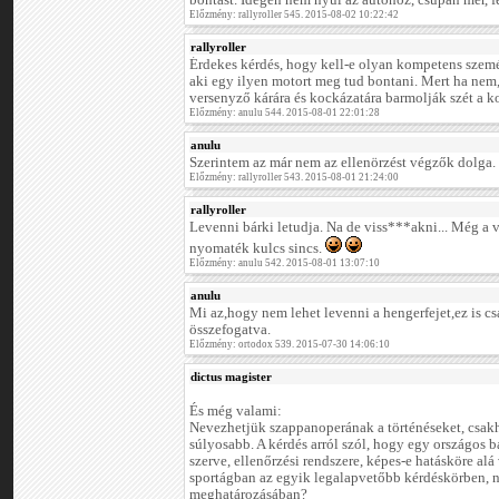
bontást. Idegen nem nyúl az autóhoz, csupán mér,
Előzmény: rallyroller 545. 2015-08-02 10:22:42
rallyroller
Érdekes kérdés, hogy kell-e olyan kompetens szemé
aki egy ilyen motort meg tud bontani. Mert ha nem,
versenyző kárára és kockázatára barmolják szét a ko
Előzmény: anulu 544. 2015-08-01 22:01:28
anulu
Szerintem az már nem az ellenörzést végzők dolga.
Előzmény: rallyroller 543. 2015-08-01 21:24:00
rallyroller
Levenni bárki letudja. Na de viss***akni... Még a 
nyomaték kulcs sincs.
Előzmény: anulu 542. 2015-08-01 13:07:10
anulu
Mi az,hogy nem lehet levenni a hengerfejet,ez is c
összefogatva.
Előzmény: ortodox 539. 2015-07-30 14:06:10
dictus magister
És még valami:
Nevezhetjük szappanoperának a történéseket, csak
súlyosabb. A kérdés arról szól, hogy egy országos b
szerve, ellenőrzési rendszere, képes-e hatásköre alá
sportágban az egyik legalapvetőbb kérdéskörben, n
meghatározásában?