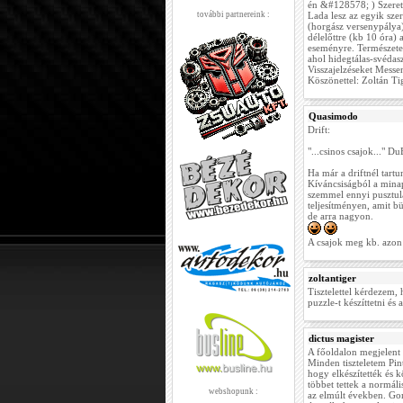
én &#128578; ) Szeretn
további partnereink :
Lada lesz az egyik sze
(horgász versenypálya)
délelőttre (kb 10 óra)
eseményre. Természetes
ahol hidegtálas-svédasz
Visszajelzéseket Mess
Köszönettel: Zoltán Ti
Quasimodo
Drift:
"...csinos csajok..." 
Ha már a driftnél tart
Kíváncsiságból a mina
szemmel ennyi pusztula
teljesítményen, amit b
de arra nagyon.
A csajok meg kb. azon 
zoltantiger
Tisztelettel kérdezem,
puzzle-t készíttetni és
dictus magister
A főoldalon megjelent
Minden tiszteletem Pin
hogy elkészítették és k
többet tettek a normá
webshopunk :
az elmúlt években. Go