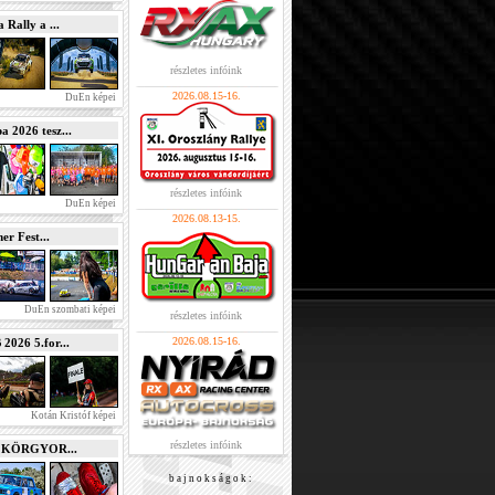
Rally a ...
részletes infóink
2026.08.15-16.
DuEn képei
2026 tesz...
részletes infóink
DuEn képei
2026.08.13-15.
r Fest...
DuEn szombati képei
részletes infóink
2026.08.15-16.
026 5.for...
Kotán Kristóf képei
részletes infóink
e KÖRGYOR...
b a j n o k s á g o k :