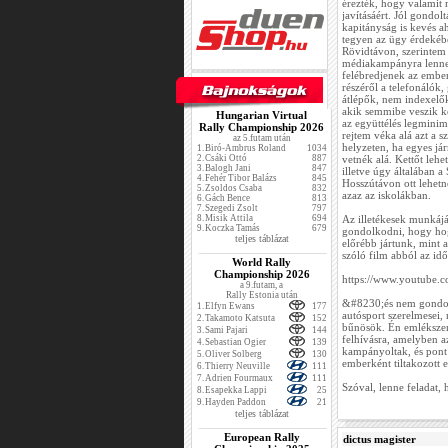
érezték, hogy valamit 
javításáért. Jól gondol
kapitányság is kevés a
tegyen az ügy érdekébe
Rövidtávon, szerintem
médiakampányra lenne
felébredjenek az ember
részéről a telefonálók
átlépők, nem indexelők
akik semmibe veszik kö
Hungarian Virtual
az együttélés legminim
Rally Championship 2026
rejtem véka alá azt a 
az 5.futam után
helyzeten, ha egyes já
1.
Biró-Ambrus Roland
1034
2.
Csáki Ottó
887
vetnék alá. Kettőt leh
3.
Balogh Jani
847
illetve úgy általában
4.
Fehér Tibor Balázs
845
Hosszútávon ott lehetne
5.
Zsoldos Csaba
832
azaz az iskolákban.
6.
Gách Bence
813
7.
Szegedi Zsolt
797
8.
Misik Attila
694
Az illetékesek munkájáv
9.
Koczka Tamás
679
gondolkodni, hogy hog
teljes táblázat
előrébb jártunk, mint 
szóló film abból az idő
World Rally
Championship 2026
https://www.youtube
a 9.futam, a
Rally Estonia után
&#8230;és nem gondol
1.
Elfyn Ewans
177
autósport szerelmesei, 
2.
Takamoto Katsuta
152
bűnösök. Én emlékszem
3.
Sami Pajari
144
felhívásra, amelyben a
4.
Sebastian Ogier
139
kampányoltak, és pont 
5.
Oliver Solberg
130
emberként tiltakozott e
6.
Thierry Neuville
111
7.
Adrien Fourmaux
111
Szóval, lenne feladat, h
8.
Esapekka Lappi
25
9.
Hayden Paddon
21
teljes táblázat
European Rally
dictus magister