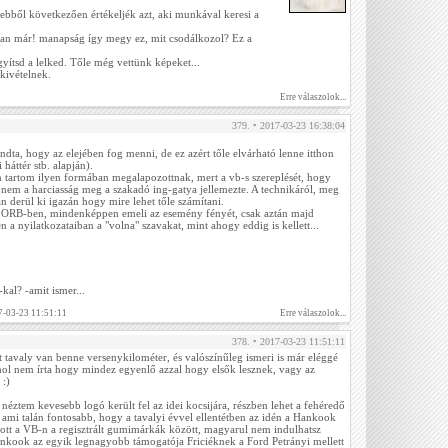
 ebből következően értékeljék azt, aki munkával keresi a
an már! manapság így megy ez, mit csodálkozol? Ez a
gyítsd a lelked. Tőle még vettünk képeket...
 kivételnek.
Erre válaszolok...
379. • 2017-03-23 16:38:04
ta, hogy az elejében fog menni, de ez azért tőle elvárható lenne itthon
 háttér stb. alapján).
 tartom ilyen formában megalapozottnak, mert a vb-s szereplését, hogy
nem a harciasság meg a szakadó ing-gatya jellemezte. A technikáról, meg
n derül ki igazán hogy mire lehet tőle számítani.
az ORB-ben, mindenképpen emeli az esemény fényét, csak aztán majd
 a nyilatkozataiban a "volna" szavakat, mint ahogy eddig is kellett...
al? -amit ismer...
7-03-23 11:51:11
Erre válaszolok...
378. • 2017-03-23 11:51:11
 tavaly van benne versenykilométer, és valószínűleg ismeri is már eléggé
hol nem írta hogy mindez egyenlő azzal hogy elsők lesznek, vagy az
 :)
néztem kevesebb logó került fel az idei kocsijára, részben lehet a fehéredő
 ami talán fontosabb, hogy a tavalyi évvel ellentétben az idén a Hankook
cs ott a VB-n a regisztrált gumimárkák között, magyarul nem indulhatsz
ankook az egyik legnagyobb támogatója Friciéknek a Ford Petrányi mellett