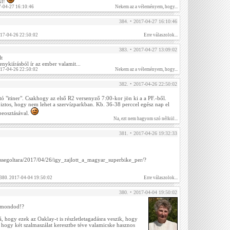
kt!
-04-27 16:10:46
Nekem az a véleményem, hogy...
384. • 2017-04-27 16:10:46
017-04-26 22:50:02
Erre válaszolok...
383. • 2017-04-27 13:09:02
lt
enykiírásból ír az ember valamit...
017-04-26 22:50:02
Nekem az a véleményem, hogy...
382. • 2017-04-26 22:50:02
tó "itiner". Csakhogy az első R2 versenyző 7:00-kor jön ki a a PF.-ből.
ztos, hogy nem lehet a szervízparkban. Kb. 36-38 perccel egész nap el
beosztásával.
Na, ezt nem hagyom szó nélkül...
381. • 2017-04-26 19:32:33
bessegoltara/2017/04/26/igy_zajlott_a_magyar_superbike_per/?
 380. 2017-04-04 19:50:02
Erre válaszolok...
380. • 2017-04-04 19:50:02
 mondod!?
rá, hogy ezek az Oaklay-t is részletletagadásra veszik, hogy
 hogy két szalmaszálat keresztbe téve valamicske hasznos