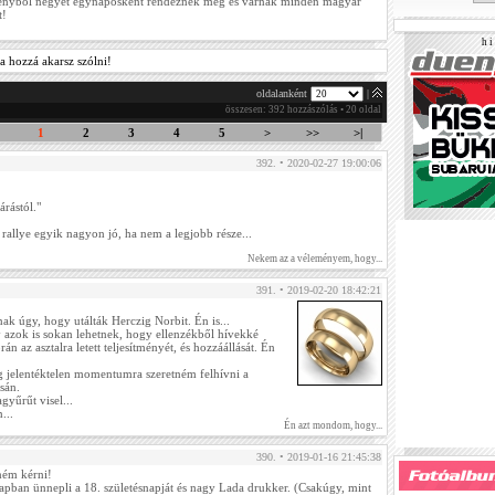
enyből négyet egynaposként rendeznek meg és várnak minden magyar
t!
h i 
a hozzá akarsz szólni!
oldalanként
|
összesen: 392 hozzászólás • 20 oldal
1
2
3
4
5
>
>>
>|
392. • 2020-02-27 19:00:06
rástól."
 rallye egyik nagyon jó, ha nem a legjobb része...
Nekem az a véleményem, hogy...
391. • 2019-02-20 18:42:21
k úgy, hogy utálták Herczig Norbit. Én is...
 azok is sokan lehetnek, hogy ellenzékből hívekké
rán az asztalra letett teljesítményét, és hozzáállását. Én
ag jelentéktelen momentumra szeretném felhívni a
sán.
gyűrűt visel...
...
Én azt mondom, hogy...
390. • 2019-01-16 21:45:38
tném kérni!
pban ünnepli a 18. születésnapját és nagy Lada drukker. (Csakúgy, mint