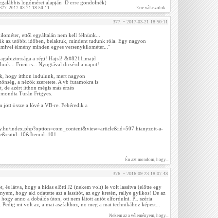
(legalábbis logóméret alapján :D erre gondolnék)
 377. 2017-03-21 18:50:11
Erre válaszolok...
377. • 2017-03-21 18:50:11
ométer, ettől egyáltalán nem kell félnünk...
rtük az utóbbi időben, belaktuk, mindent tudunk róla. Egy nagyon
amivel élmény minden egyes versenykilométer..."
magabiztossága a régi! Hajrá! &#8211;majd
lünk... Fricit is... Nyugtával dicsérd a napot!
k, hogy itthon indulunk, mert nagyon
önség, a nézők szeretete. A vb futamokra is
, de azért itthon mégis más érzés
 mondta Turán Frigyes.
 jött össze a lóvé a VB-re. Fehéredik a
ly.hu/index.php?option=com_content&view=article&id=507:hianyzott-a-
te&catid=10&Itemid=101
Én azt mondom, hogy...
376. • 2016-09-23 18:07:48
 és látva, hogy a hidas előtti J2 (nekem volt) le volt lassítva (előtte egy
ényem, hogy aki odatette azt a lassítót, az egy kretén, rallye gyilkos! De az
hogy anno a dobálós úton, ott nem látott autót elfordulni. Pl. széria
. Pedig mi volt az, a mai aszfalthoz, no meg a mai technikához képest...
Nekem az a véleményem, hogy...