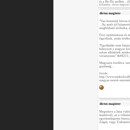
és a He-Do mellett....
Előzmény: dictus magister
dictus magister
"Van bennünk bőven kil
...Az autót jól kiisme
megbízható technika, 
Frici optimizmusa és 
figyelünk, aztán értéke
"Egyáltalán nem bánju
hiányzott a magyar köz
sokan elkísértek minket
versenyezni" &#8211;
Magyarra fordítva: nem
gazdaság...
forrás:
http://www.miskolcral
magyar-nezok-szerete
dictus magister
Megnézve a Jana videót,
lassítóval), az a vélem
egyetemlegesen biztos, 
Zsigát, vagy Trabantot