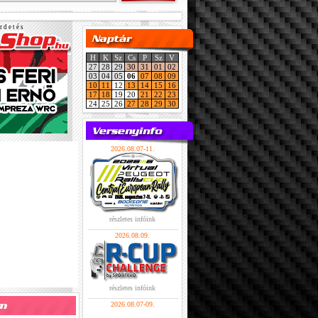
r d e t é s
H
K
Sz
Cs
P
Sz
V
27
28
29
30
31
01
02
03
04
05
06
07
08
09
10
11
12
13
14
15
16
17
18
19
20
21
22
23
24
25
26
27
28
29
30
2026.08.07-11.
részletes infóink
2026.08.09.
részletes infóink
2026.08.07-09.