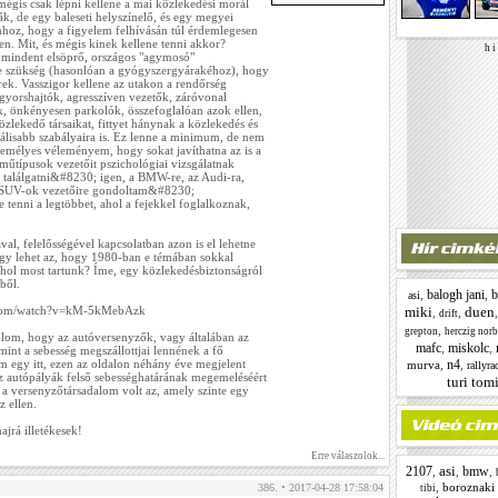
mégis csak lépni kellene a mai közlekedési morál
ták, de egy baleseti helyszínelő, és egy megyei
hhoz, hogy a figyelem felhívásán túl érdemlegesen
n. Mit, és mégis kinek kellene tenni akkor?
h i 
 mindent elsöprő, országos "agymosó"
 szükség (hasonlóan a gyógyszergyárakéhoz), hogy
ek. Vasszigor kellene az utakon a rendőrség
, gyorshajtók, agresszíven vezetők, záróvonal
, önkényesen parkolók, összefoglalóan azok ellen,
zlekedő társaikat, fittyet hánynak a közlekedés és
álisabb szabályaira is. Ez lenne a minimum, de nem
személyes véleményem, hogy sokat javíthatna az is a
rműtípusok vezetőit pszichológiai vizsgálatnak
et találgatni&#8230; igen, a BMW-re, az Audi-ra,
 a SUV-ok vezetőire gondoltam&#8230;
 tenni a legtöbbet, ahol a fejekkel foglalkoznak,
al, felelősségével kapcsolatban azon is el lehetne
y lehet az, hogy 1980-ban e témában sokkal
ahol most tartunk? Íme, egy közlekedésbiztonságról
ből.
balogh jani
b
,
,
asi
miki
duen
.com/watch?v=kM-5kMebAzk
,
,
drift
,
grepton
herczig norb
om, hogy az autóversenyzők, vagy általában az
mafc
miskolc
,
,
mint a sebesség megszállottjai lennének a fő
n4
 egy itt, ezen az oldalon néhány éve megjelent
murva
,
,
rallyra
z autópályák felső sebességhatárának megemeléséért
turi tom
a versenyzőtársadalom volt az, amely szinte egy
z ellen.
ajrá illetékesek!
Erre válaszolok...
asi
2107
bmw
,
,
,
,
boroznaki t
386. • 2017-04-28 17:58:04
tibi