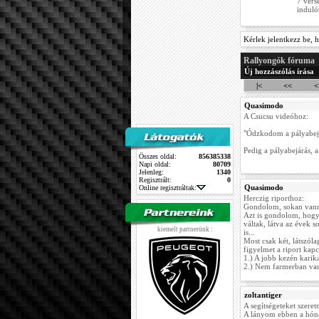
7 vers
induló
Kérlek jelentkezz be, h
Rallyongók fóruma
Új hozzászólás írása
|<
<<
<
Quasimodo
A Csucsu videóhoz:
"Ódzkodom a pályabejá
Pedig a pályabejárás, a
Összes oldal:
856385338
Napi oldal:
80709
Jelenleg:
1340
Regisztrált:
0
Quasimodo
Online regisztráltak:
Herczig riporthoz:
Gondolom, sokan vanna
Azt is gondolom, hogy
váltak, látva az évek so
kiemelt partnerünk :
is...
Most csak két, látszól
figyelmet a riport kapc
1.) A jobb kezén karika
2.) Nem farmerban van
zoltantiger
A segítségeteket szere
A lányom ebben a hóna