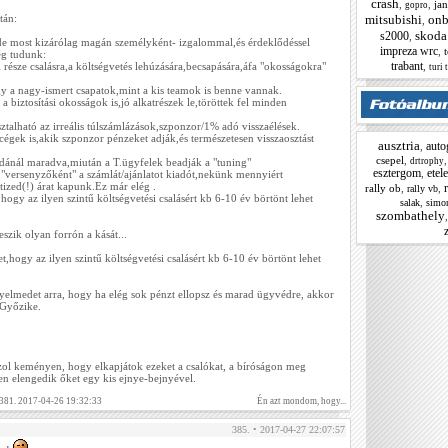
crash
,
,
jan
gopro
mitsubishi
onb
tán:
,
skoda
s2000
,
 most kizárólag magán személyként- izgalommal,és érdeklődéssel
impreza wrc
,
t
ég tudunk:
trabant
,
része csalásra,a költségvetés lehúzására,becsapására,áfa "okosságokra"
turi 
 a nagy-ismert csapatok,mint a kis teamok is benne vannak.
 biztosítási okosságok is,jó alkatrészek le,töröttek fel minden
ztalható az irreális túlszámlázások,szponzor/1% adó visszaélések.
égek is,akik szponzor pénzeket adják,és természetesen visszaosztást
ausztria
autog
,
csepel
,
drtrophy
ldánál maradva,miután a T.ügyfelek beadják a "tuning"
esztergom
etele
,
"versenyzőként" a számlát/ajánlatot kiadót,nekünk mennyiért
 tized(!) árat kapunk.Ez már elég .
rally ob
,
,
rally vb
ogy az ilyen szintű költségvetési csalásért kb 6-10 év börtönt lehet
,
salak
simo
szombathely
zik olyan forrón a kását...
,hogy az ilyen szintű költségvetési csalásért kb 6-10 év börtönt lehet
yelmedet arra, hogy ha elég sok pénzt ellopsz és marad ügyvédre, akkor
 Győzike.
zol keményen, hogy elkapjátok ezeket a csalókat, a bíróságon meg
ben elengedik őket egy kis ejnye-bejnyével.
 381. 2017-04-26 19:32:33
Én azt mondom, hogy...
385. • 2017-04-27 22:07:57