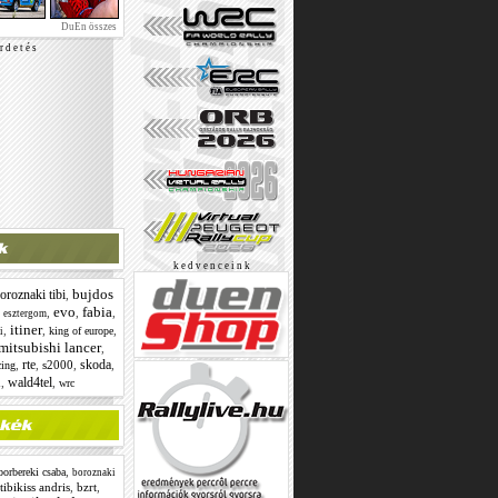
DuEn összes
r d e t é s
k e d v e n c e i n k
bujdos
oroznaki tibi
,
evo
fabia
,
,
,
,
esztergom
itiner
,
,
,
king of europe
i
mitsubishi lancer
,
rte
skoda
,
,
s2000
,
,
cing
i
wald4tel
,
,
wrc
,
borbereki csaba
boroznaki
ibikiss andris
,
bzrt
,