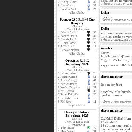
Köszi.Ez így korrrrrre
7.
Csáthy Miklós
34
Előzmény: DuEn 384. 2017
8.
Nagy Gábor
27
9.
Ruszkai Attila
24
DuEn
teljes táblázat
kijavítva
Peugeot 208 Rally4 Cup
Előzmény: ortodox 382. 2
Hungary
a 3.futam,
DuEn
a Mecsek Rallye után
1.
Faltusz Dávid
38
szia, köszi az észrevéte
2.
Zagyva Dorka
34
ilyen az, amikor a vers
3.
Herczig Patrik
29
Előzmény: ortodox 382. 2
4.
Hibján József
29
5.
Tellér Antal
16
ortodox
Bertalan Márton
-
Duen!
teljes táblázat
Jó dolog ez a tájékozta
Vagyis 6:35-kor még bi
Országos Rally2
Bajnokság 2026
vagy csúszva a R2 idő
a 3.futam,
a Mecsek Rallye után
1.
Békési Richárd
70
dictus magister
2.
Himmer Attila
51
3.
Simon György
47
4.
Kerekes Bence
42
Rokon történet:
5.
Kóródi Koppány
31
6.
Kiss László
30
http://totalbike.hu/se
7.
Ruszó Krisztián
20
cp=1#comment
8.
Endrődi László
13
9.
Fóti Péter
11
Előzmény: dictus magister
teljes táblázat
dictus magister
Országos Historic
Bajnokság 2025
Csalódtál DuEn? Nem
a 3.futam,
a Mecsek Rallye után
18 év után?
1. korcsoport
18 év alatt nem jöttél 
1.
Tóth István
76
nem az jellemző rájuk,
2.
Metz Ferenc
51