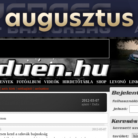
SENYEK
|
FOTÓALBUM
|
VIDEÓK
|
HIRDETŐTÁBLA
|
SHOP
|
LEVONÓ
|
LIN
|
|
|
autós hírek
médiaajánló
autószektor
2012-03-07
ajánló • DuEn
ztom
ó
2012-03-07
esen kezd a szlovák bajnokság