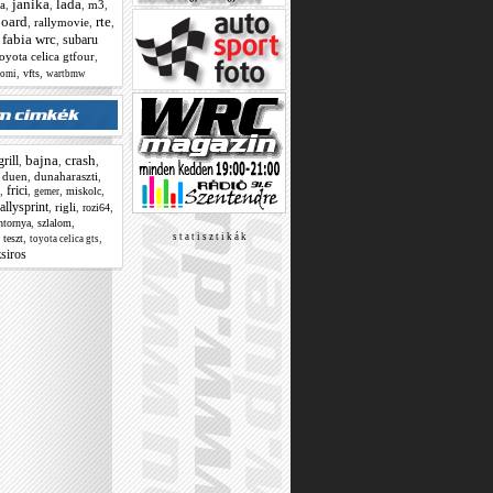
janika
lada
a
,
,
,
m3
,
oard
rte
,
rallymovie
,
,
 fabia wrc
subaru
,
oyota celica gtfour
,
,
,
vfts
tomi
wartbmw
bajna
crash
rill
,
,
,
,
duen
,
dunaharaszti
,
frici
,
,
,
,
miskolc
gemer
rallysprint
,
rigli
,
,
rozi64
,
,
ntornya
szlalom
,
,
,
s t a t i s z t i k á k
teszt
toyota celica gts
zsiros