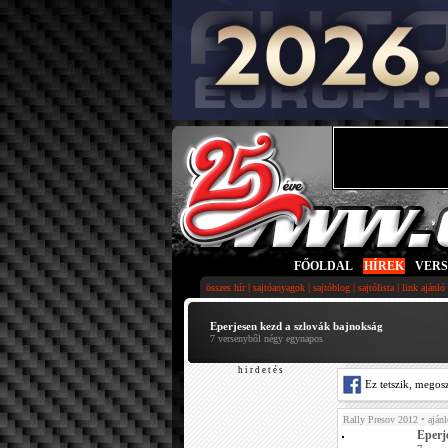
FŐOLDAL
|
HÍREK
|
VER
|
|
|
|
összes hír
sajtóanyagok
sajtóblog
sajtólista
link ajánló
Eperjesen kezd a szlovák bajnokság
7 versenyből négy egynapos
h i r d e t é s
Ez tetszik, megos
Rally Presov 2012
• ajánl
Eperj