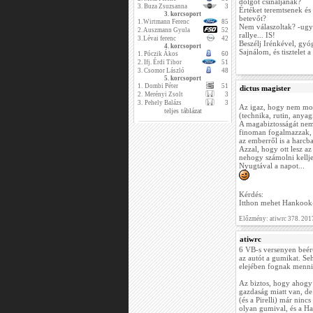
dolgot csináljanak?
3.
Buza Zsuzsanna
3
Értéket teremtsenek és
3. korcsoport
betevőt?
1.
Wirtmann Ferenc
85
Nem válaszoltak? -ugy
2.
Auszmann Gyula
52
rallye... IS!
3.
Lévai ferenc
42
Beszélj Irénkével, gyó
4. korcsoport
Sajnálom, és tisztelet a
1.
Póczik Ákos
60
2.
Ifj. Érdi Tibor
51
3.
Csomor László
48
5. korcsoport
1.
Dombi Péter
51
dictus magister
2.
Merényi Zsolt
3
3.
Pehely Balázs
3
Az igaz, hogy nem mond
teljes táblázat
(technika, rutin, anyagi
A magabiztosságát nem
finoman fogalmazzak, 
az emberről is a harcba
Azzal, hogy ott lesz 
nehogy számolni kelljen
Nyugtával a napot...
Kérdés:
Itthon mehet Hankook-k
Előzmény: atiwrc 378. 201
atiwrc
6 VB-s versenyen beért
az autót a gumikat. Se
elejében fognak menni
Az biztos, hogy ahogy 
gazdaság miatt van, de
(és a Pirelli) már nin
olyan gumival, és a H