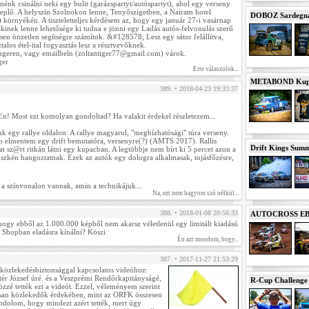
énk csinálni neki egy bulit (garázspartyt/autóspartyt), ahol egy verseny
replő. A helyszín Szolnokon lenne, Tenyőszigetben, a Nairam hotel
DOBOZ Sardegna 
 környékén. A tiszteletteljes kérdésem az, hogy egy január 27-i vasárnap
 akinek lenne lehetősége ki tudna e jönni egy Ladás autós-felvonulás szerű
en önzetlen segítségre számítok. &#128578; Lesz egy sátor felállítva,
talos étel-ital fogyasztás lesz a résztvevőknek.
engeren, vagy emailbeln (zoltantiger77@gmail.com) várok.
ger
Erre válaszolok...
METABOND Kupa 
389. • 2018-04-23 19:33:37
DuEn! Most ezt komolyan gondoltad? Ha valakit érdekel részletezem...
unk egy rallye oldalon: A rallye magyarul, "megbízhatósági" túra verseny.
p elmentem egy drift bemutatóra, versenyre(?) (AMTS 2017). Rallis
Drift Kings Summe
t sz@rt ritkán látni egy kupacban. A legtöbbje nem bírt ki 5 percet azon a
üszkén hangoztatnak. Ezek az autók egy dologra alkalmasak, tojásfőzésre,
a színvonalon vannak, amin a technikájuk...
Na, ezt nem hagyom szó nélkül...
388. • 2018-01-08 20:56:33
AUTOCROSS EB 2
 hogy ebből az 1.000.000 képből nem akarsz véletlenül egy limitált kiadású
 a Shopban eladásra kínálni? Köszi
Én azt mondom, hogy...
387. • 2017-11-27 21:53:29
 közlekedésbiztonsággal kapcsolatos videóhoz:
tér József úré. és a Veszprémi Rendőrkapitányságé,
R-Cup Challeng
özzé tették ezt a videót. Ezzel, véleményem szerint
lisan közlekedők érdekében, mint az ORFK összesen
ndolom, hogy mindezt azért tették, mert úgy