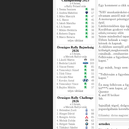
Championship 2025
a 4.futam,
Egy komment a cikk u
a Rally Poland után
1.
Teemu Suninen
80
"NAV munkatársként-de
2.
Andrea Mabelini
57
olvastam amiről már r
3.
Miko Marczyk
47
A motorsport pénzügyi 
4.
G. Basso
45
épül.
5.
Jakub Matulka
35
Látókörünkben épp úgy
6.
J.A.Suarez
30
Korábban gyakori volt a
7.
Mikko Heikkila
30
edzés,verseny előtt.
8.
Roberto Dapra
30
Szinte mindenhol tapas
9.
Marco Bulacia
30
Ebben ludasak a nagy c
teljes táblázat
kérnek és kapnak.
A cikkben szereplő pé
Országos Rally Bajnokság
költségét,megkeressük 
2026
csinálnák...rendszerint
a 3.futam,
a Mecsek Rallye után
Felhívnám a figyelmet,h
1.
László Martin
104
kapni."
2.
Bodolai László
103
3.
Vincze Ferenc
85
Egy másik, hogy nem es
4.
Trencsényi József
80
5.
Tóth Tibor
55
""Felhívnám a figyelmet
6.
Osváth Péter
49
kapni."
7.
Kovács Antal
49
8.
Trencsényi Vince
43
Én meg felhívom a fig
9.
Bujdos Miklós
37
lóf***t sem kapsz, pl.
teljes táblázat
Questor
K and H bróker
Országos Rally Challenge
Stb.
2026
a 3.futam,
Sajnállak téged, dolgo
a Mecsek Rallye után
jogszolgáltatás kereté
1.
Helembai Zsolt
92
2.
Hinger Dávid
88
Előzmény: dictus magister
3.
Rongits Attila
85
4.
Molnár Zoltán
62
ortodox
5.
Helgert Tamás
58
6.
Tárkányi Sándor
35