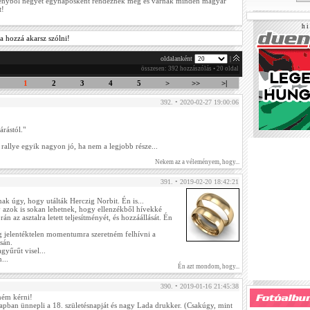
enyből négyet egynaposként rendeznek meg és várnak minden magyar
t!
h i 
a hozzá akarsz szólni!
oldalanként
|
összesen: 392 hozzászólás • 20 oldal
1
2
3
4
5
>
>>
>|
392. • 2020-02-27 19:00:06
rástól."
 rallye egyik nagyon jó, ha nem a legjobb része...
Nekem az a véleményem, hogy...
391. • 2019-02-20 18:42:21
k úgy, hogy utálták Herczig Norbit. Én is...
 azok is sokan lehetnek, hogy ellenzékből hívekké
rán az asztalra letett teljesítményét, és hozzáállását. Én
ag jelentéktelen momentumra szeretném felhívni a
sán.
gyűrűt visel...
...
Én azt mondom, hogy...
390. • 2019-01-16 21:45:38
tném kérni!
pban ünnepli a 18. születésnapját és nagy Lada drukker. (Csakúgy, mint