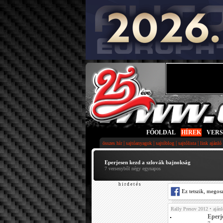
FŐOLDAL
|
HÍREK
|
VER
|
|
|
|
összes hír
sajtóanyagok
sajtóblog
sajtólista
link ajánló
Eperjesen kezd a szlovák bajnokság
7 versenyből négy egynapos
h i r d e t é s
Ez tetszik, megos
Rally Presov 2012
• ajánl
Eperj