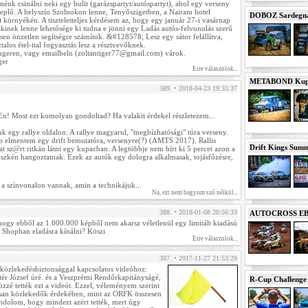
énk csinálni neki egy bulit (garázspartyt/autóspartyt), ahol egy verseny
replő. A helyszín Szolnokon lenne, Tenyőszigetben, a Nairam hotel
DOBOZ Sardegna 
 környékén. A tiszteletteljes kérdésem az, hogy egy január 27-i vasárnap
 akinek lenne lehetősége ki tudna e jönni egy Ladás autós-felvonulás szerű
en önzetlen segítségre számítok. &#128578; Lesz egy sátor felállítva,
talos étel-ital fogyasztás lesz a résztvevőknek.
engeren, vagy emailbeln (zoltantiger77@gmail.com) várok.
ger
Erre válaszolok...
METABOND Kupa 
389. • 2018-04-23 19:33:37
DuEn! Most ezt komolyan gondoltad? Ha valakit érdekel részletezem...
unk egy rallye oldalon: A rallye magyarul, "megbízhatósági" túra verseny.
p elmentem egy drift bemutatóra, versenyre(?) (AMTS 2017). Rallis
Drift Kings Summe
t sz@rt ritkán látni egy kupacban. A legtöbbje nem bírt ki 5 percet azon a
üszkén hangoztatnak. Ezek az autók egy dologra alkalmasak, tojásfőzésre,
a színvonalon vannak, amin a technikájuk...
Na, ezt nem hagyom szó nélkül...
388. • 2018-01-08 20:56:33
AUTOCROSS EB 2
 hogy ebből az 1.000.000 képből nem akarsz véletlenül egy limitált kiadású
 a Shopban eladásra kínálni? Köszi
Erre válaszolok...
387. • 2017-11-27 21:53:29
 közlekedésbiztonsággal kapcsolatos videóhoz:
tér József úré. és a Veszprémi Rendőrkapitányságé,
R-Cup Challeng
özzé tették ezt a videót. Ezzel, véleményem szerint
lisan közlekedők érdekében, mint az ORFK összesen
ndolom, hogy mindezt azért tették, mert úgy