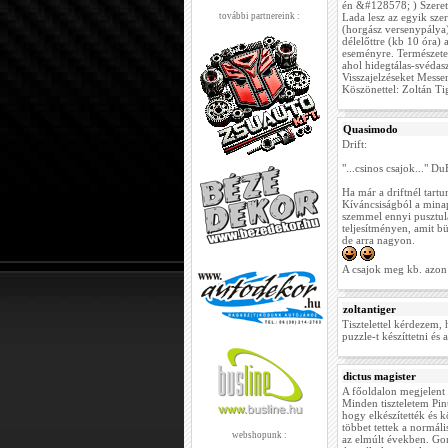
én &#128578; ) Szeretn
további partnereink :
Lada lesz az egyik sze
(horgász versenypálya)
délelőttre (kb 10 óra)
eseményre. Természetes
ahol hidegtálas-svédasz
Visszajelzéseket Mess
Köszönettel: Zoltán Ti
Quasimodo
Drift:
"...csinos csajok..." 
Ha már a driftnél tart
Kíváncsiságból a mina
szemmel ennyi pusztula
teljesítményen, amit b
de arra nagyon.
A csajok meg kb. azon 
zoltantiger
Tisztelettel kérdezem,
puzzle-t készíttetni és
dictus magister
A főoldalon megjelent
Minden tiszteletem Pin
hogy elkészítették és k
többet tettek a normá
webshopunk :
az elmúlt években. Go