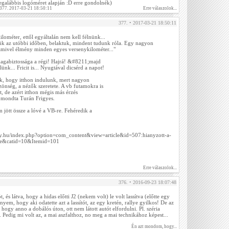
(legalábbis logóméret alapján :D erre gondolnék)
 377. 2017-03-21 18:50:11
Erre válaszolok...
377. • 2017-03-21 18:50:11
ométer, ettől egyáltalán nem kell félnünk...
rtük az utóbbi időben, belaktuk, mindent tudunk róla. Egy nagyon
amivel élmény minden egyes versenykilométer..."
magabiztossága a régi! Hajrá! &#8211;majd
lünk... Fricit is... Nyugtával dicsérd a napot!
k, hogy itthon indulunk, mert nagyon
önség, a nézők szeretete. A vb futamokra is
, de azért itthon mégis más érzés
 mondta Turán Frigyes.
 jött össze a lóvé a VB-re. Fehéredik a
ly.hu/index.php?option=com_content&view=article&id=507:hianyzott-a-
te&catid=10&Itemid=101
Erre válaszolok...
376. • 2016-09-23 18:07:48
 és látva, hogy a hidas előtti J2 (nekem volt) le volt lassítva (előtte egy
ényem, hogy aki odatette azt a lassítót, az egy kretén, rallye gyilkos! De az
hogy anno a dobálós úton, ott nem látott autót elfordulni. Pl. széria
. Pedig mi volt az, a mai aszfalthoz, no meg a mai technikához képest...
Én azt mondom, hogy...