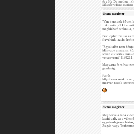
és a He-Do mellett....
Előzmény: dictus magister
dictus magister
"Van bennünk bőven kil
...Az autót jól kiisme
megbízható technika, 
Frici optimizmusa és 
figyelünk, aztán értéke
"Egyáltalán nem bánju
hiányzott a magyar köz
sokan elkísértek minket
versenyezni" &#8211;
Magyarra fordítva: nem
gazdaság...
forrás:
http://www.miskolcral
magyar-nezok-szerete
dictus magister
Megnézve a Jana videót,
lassítóval), az a vélem
egyetemlegesen biztos, 
Zsigát, vagy Trabantot