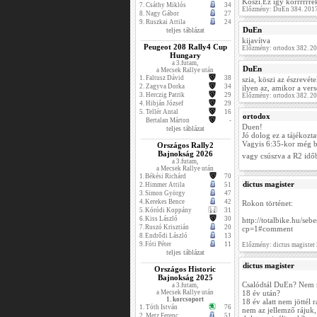
Köszi.Ez így korrrrrre
7.
Csáthy Miklós
34
Előzmény: DuEn 384. 2017
8.
Nagy Gábor
27
9.
Ruszkai Attila
24
DuEn
teljes táblázat
kijavítva
Peugeot 208 Rally4 Cup
Előzmény: ortodox 382. 2
Hungary
a 3.futam,
DuEn
a Mecsek Rallye után
1.
Faltusz Dávid
38
szia, köszi az észrevéte
2.
Zagyva Dorka
34
ilyen az, amikor a vers
3.
Herczig Patrik
29
Előzmény: ortodox 382. 2
4.
Hibján József
29
5.
Tellér Antal
16
ortodox
Bertalan Márton
-
Duen!
teljes táblázat
Jó dolog ez a tájékozta
Vagyis 6:35-kor még bi
Országos Rally2
Bajnokság 2026
vagy csúszva a R2 idő
a 3.futam,
a Mecsek Rallye után
1.
Békési Richárd
70
dictus magister
2.
Himmer Attila
51
3.
Simon György
47
4.
Kerekes Bence
42
Rokon történet:
5.
Kóródi Koppány
31
6.
Kiss László
30
http://totalbike.hu/se
7.
Ruszó Krisztián
20
cp=1#comment
8.
Endrődi László
13
9.
Fóti Péter
11
Előzmény: dictus magister
teljes táblázat
dictus magister
Országos Historic
Bajnokság 2025
Csalódtál DuEn? Nem
a 3.futam,
a Mecsek Rallye után
18 év után?
1. korcsoport
18 év alatt nem jöttél 
1.
Tóth István
76
nem az jellemző rájuk,
2.
Metz Ferenc
51