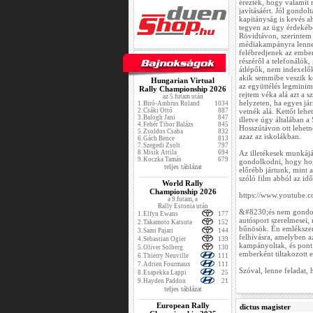
érezték, hogy valamit 
javításáért. Jól gondol
kapitányság is kevés a
tegyen az ügy érdekébe
Rövidtávon, szerintem
médiakampányra lenne
felébredjenek az ember
részéről a telefonálók
átlépők, nem indexelők
akik semmibe veszik kö
Hungarian Virtual
az együttélés legminim
Rally Championship 2026
rejtem véka alá azt a 
az 5.futam után
helyzeten, ha egyes já
1.
Biró-Ambrus Roland
1034
2.
Csáki Ottó
887
vetnék alá. Kettőt leh
3.
Balogh Jani
847
illetve úgy általában
4.
Fehér Tibor Balázs
845
Hosszútávon ott lehetne
5.
Zsoldos Csaba
832
azaz az iskolákban.
6.
Gách Bence
813
7.
Szegedi Zsolt
797
8.
Misik Attila
694
Az illetékesek munkájáv
9.
Koczka Tamás
679
gondolkodni, hogy hog
teljes táblázat
előrébb jártunk, mint 
szóló film abból az idő
World Rally
Championship 2026
https://www.youtube
a 9.futam, a
Rally Estonia után
&#8230;és nem gondol
1.
Elfyn Ewans
177
autósport szerelmesei, 
2.
Takamoto Katsuta
152
bűnösök. Én emlékszem
3.
Sami Pajari
144
felhívásra, amelyben a
4.
Sebastian Ogier
139
kampányoltak, és pont 
5.
Oliver Solberg
130
emberként tiltakozott e
6.
Thierry Neuville
111
7.
Adrien Fourmaux
111
Szóval, lenne feladat, h
8.
Esapekka Lappi
25
9.
Hayden Paddon
21
teljes táblázat
European Rally
dictus magister