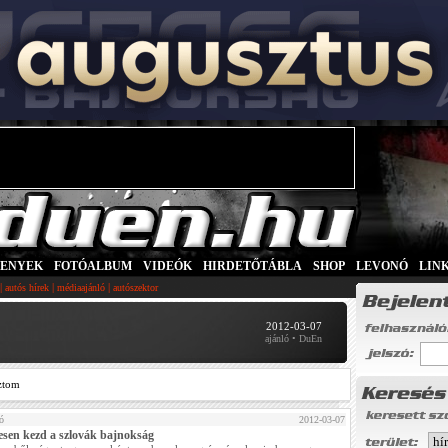
SENYEK
|
FOTÓALBUM
|
VIDEÓK
|
HIRDETŐTÁBLA
|
SHOP
|
LEVONÓ
|
LIN
|
|
|
autós hírek
médiaajánló
autószektor
2012-03-07
ajánló • DuEn
ztom
ó
2012-03-07
esen kezd a szlovák bajnokság