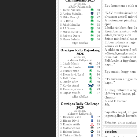
Championship 2025
a 4.futam,
Egy komment a cikk u
a Rally Poland után
1.
Teemu Suninen
80
"NAV munkatársként-de
2.
Andrea Mabelini
57
olvastam amiről már r
3.
Miko Marczyk
47
A motorsport pénzügyi 
4.
G. Basso
45
épül.
5.
Jakub Matulka
35
Látókörünkben épp úgy
6.
J.A.Suarez
30
Korábban gyakori volt a
7.
Mikko Heikkila
30
edzés,verseny előtt.
8.
Roberto Dapra
30
Szinte mindenhol tapas
9.
Marco Bulacia
30
Ebben ludasak a nagy c
teljes táblázat
kérnek és kapnak.
A cikkben szereplő pé
Országos Rally Bajnokság
költségét,megkeressük 
2026
csinálnák...rendszerint
a 3.futam,
a Mecsek Rallye után
Felhívnám a figyelmet,h
1.
László Martin
104
kapni."
2.
Bodolai László
103
3.
Vincze Ferenc
85
Egy másik, hogy nem es
4.
Trencsényi József
80
5.
Tóth Tibor
55
""Felhívnám a figyelmet
6.
Osváth Péter
49
kapni."
7.
Kovács Antal
49
8.
Trencsényi Vince
43
Én meg felhívom a fig
9.
Bujdos Miklós
37
lóf***t sem kapsz, pl.
teljes táblázat
Questor
K and H bróker
Országos Rally Challenge
Stb.
2026
a 3.futam,
Sajnállak téged, dolgo
a Mecsek Rallye után
jogszolgáltatás kereté
1.
Helembai Zsolt
92
2.
Hinger Dávid
88
Előzmény: dictus magister
3.
Rongits Attila
85
4.
Molnár Zoltán
62
ortodox
5.
Helgert Tamás
58
6.
Tárkányi Sándor
35