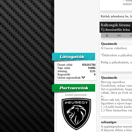
7 vers
induló
Kérlek jelentkezz be, h
Rallyongók fóruma
Új hozzászólás írása
|<
<<
<
Quasimodo
A Csucsu videóhoz:
"Ódzkodom a pályabejá
Pedig a pályabejárás, a
Összes oldal:
856161784
Napi oldal:
91806
Jelenleg:
1231
Regisztrált:
0
Quasimodo
Online regisztráltak:
Herczig riporthoz:
Gondolom, sokan vanna
Azt is gondolom, hogy
váltak, látva az évek so
kiemelt partnerünk :
is...
Most csak két, látszól
figyelmet a riport kapc
1.) A jobb kezén karika
2.) Nem farmerban van
zoltantiger
A segítségeteket szere
A lányom ebben a hóna