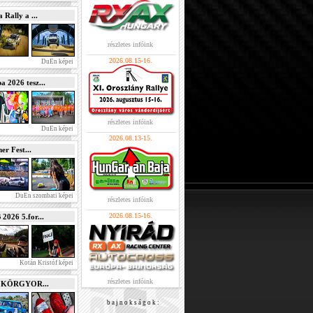
Rally a ...
részletes infóink
2026.08.15-16.
DuEn képei
2026 tesz...
részletes infóink
DuEn képei
2026.08.13-15.
r Fest...
DuEn szombati képei
részletes infóink
2026.08.15-16.
026 5.for...
Kotán Kristóf képei
részletes infóink
e KÖRGYOR...
b a j n o k s á g o k :