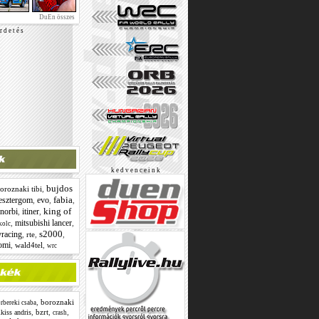
DuEn összes
r d e t é s
k e d v e n c e i n k
bujdos
oroznaki tibi
,
fabia
esztergom
evo
,
,
,
king of
 norbi
itiner
,
,
mitsubishi lancer
,
,
kolc
s2000
yracing
,
rte
,
,
tomi
,
wald4tel
,
wrc
,
boroznaki
rbereki csaba
,
bzrt
,
,
kiss andris
crash