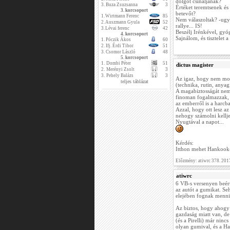
dolgot csináljanak?
3.
Buza Zsuzsanna
3
Értéket teremtsenek és
3. korcsoport
betevőt?
1.
Wirtmann Ferenc
85
Nem válaszoltak? -ugy
2.
Auszmann Gyula
52
rallye... IS!
3.
Lévai ferenc
42
Beszélj Irénkével, gyó
4. korcsoport
Sajnálom, és tisztelet a
1.
Póczik Ákos
60
2.
Ifj. Érdi Tibor
51
3.
Csomor László
48
5. korcsoport
1.
Dombi Péter
51
dictus magister
2.
Merényi Zsolt
3
3.
Pehely Balázs
3
Az igaz, hogy nem mond
teljes táblázat
(technika, rutin, anyagi
A magabiztosságát nem
finoman fogalmazzak, 
az emberről is a harcba
Azzal, hogy ott lesz 
nehogy számolni kelljen
Nyugtával a napot...
Kérdés:
Itthon mehet Hankook-k
Előzmény: atiwrc 378. 201
atiwrc
6 VB-s versenyen beért
az autót a gumikat. Se
elejében fognak menni
Az biztos, hogy ahogy 
gazdaság miatt van, de
(és a Pirelli) már nin
olyan gumival, és a H