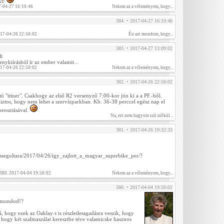
kt!
-04-27 16:10:46
Nekem az a véleményem, hogy...
384. • 2017-04-27 16:10:46
017-04-26 22:50:02
Én azt mondom, hogy...
383. • 2017-04-27 13:09:02
lt
enykiírásból ír az ember valamit...
017-04-26 22:50:02
Nekem az a véleményem, hogy...
382. • 2017-04-26 22:50:02
tó "itiner". Csakhogy az első R2 versenyző 7:00-kor jön ki a a PF.-ből.
ztos, hogy nem lehet a szervízparkban. Kb. 36-38 perccel egész nap el
beosztásával.
Na, ezt nem hagyom szó nélkül...
381. • 2017-04-26 19:32:33
bessegoltara/2017/04/26/igy_zajlott_a_magyar_superbike_per/?
 380. 2017-04-04 19:50:02
Nekem az a véleményem, hogy...
380. • 2017-04-04 19:50:02
 mondod!?
rá, hogy ezek az Oaklay-t is részletletagadásra veszik, hogy
 hogy két szalmaszálat keresztbe téve valamicske hasznos