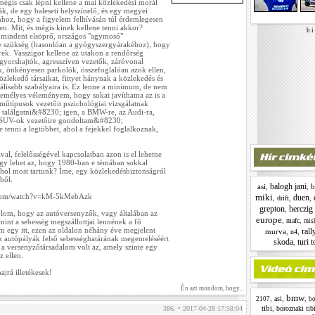
mégis csak lépni kellene a mai közlekedési morál
ták, de egy baleseti helyszínelő, és egy megyei
hhoz, hogy a figyelem felhívásán túl érdemlegesen
n. Mit, és mégis kinek kellene tenni akkor?
h i 
 mindent elsöprő, országos "agymosó"
 szükség (hasonlóan a gyógyszergyárakéhoz), hogy
ek. Vasszigor kellene az utakon a rendőrség
, gyorshajtók, agresszíven vezetők, záróvonal
, önkényesen parkolók, összefoglalóan azok ellen,
zlekedő társaikat, fittyet hánynak a közlekedés és
álisabb szabályaira is. Ez lenne a minimum, de nem
személyes véleményem, hogy sokat javíthatna az is a
rműtípusok vezetőit pszichológiai vizsgálatnak
et találgatni&#8230; igen, a BMW-re, az Audi-ra,
 a SUV-ok vezetőire gondoltam&#8230;
 tenni a legtöbbet, ahol a fejekkel foglalkoznak,
al, felelősségével kapcsolatban azon is el lehetne
y lehet az, hogy 1980-ban e témában sokkal
ahol most tartunk? Íme, egy közlekedésbiztonságról
ből.
balogh jani
asi
,
,
b
miki
.com/watch?v=kM-5kMebAzk
duen
,
,
,
drift
grepton
herczig
,
om, hogy az autóversenyzők, vagy általában az
europe
,
,
mafc
mis
mint a sebesség megszállottjai lennének a fő
 egy itt, ezen az oldalon néhány éve megjelent
rall
murva
,
,
n4
z autópályák felső sebességhatárának megemeléséért
skoda
turi 
,
a versenyzőtársadalom volt az, amely szinte egy
z ellen.
ajrá illetékesek!
Én azt mondom, hogy...
bmw
,
,
,
asi
2107
bo
tibi
,
boroznaki tibi
386. • 2017-04-28 17:58:04