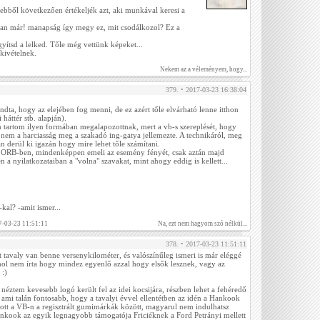
 ebből következően értékeljék azt, aki munkával keresi a
an már! manapság így megy ez, mit csodálkozol? Ez a
gyítsd a lelked. Tőle még vettünk képeket...
 kivételnek.
Nekem az a véleményem, hogy...
379. • 2017-03-23 16:38:04
ta, hogy az elejében fog menni, de ez azért tőle elvárható lenne itthon
 háttér stb. alapján).
 tartom ilyen formában megalapozottnak, mert a vb-s szereplését, hogy
nem a harciasság meg a szakadó ing-gatya jellemezte. A technikáról, meg
n derül ki igazán hogy mire lehet tőle számítani.
az ORB-ben, mindenképpen emeli az esemény fényét, csak aztán majd
 a nyilatkozataiban a "volna" szavakat, mint ahogy eddig is kellett...
al? -amit ismer...
7-03-23 11:51:11
Na, ezt nem hagyom szó nélkül...
378. • 2017-03-23 11:51:11
 tavaly van benne versenykilométer, és valószínűleg ismeri is már eléggé
hol nem írta hogy mindez egyenlő azzal hogy elsők lesznek, vagy az
 :)
néztem kevesebb logó került fel az idei kocsijára, részben lehet a fehéredő
 ami talán fontosabb, hogy a tavalyi évvel ellentétben az idén a Hankook
cs ott a VB-n a regisztrált gumimárkák között, magyarul nem indulhatsz
ankook az egyik legnagyobb támogatója Friciéknek a Ford Petrányi mellett