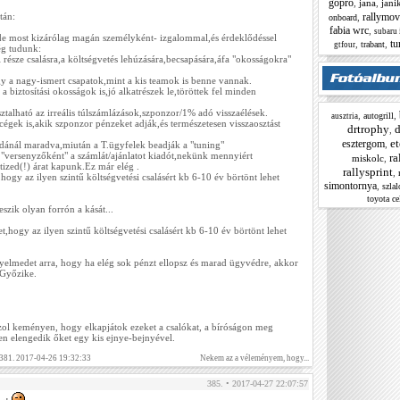
gopro
,
jana
,
jani
rallymov
tán:
,
onboard
fabia wrc
,
subaru 
 most kizárólag magán személyként- izgalommal,és érdeklődéssel
tu
,
,
trabant
gtfour
ég tudunk:
része csalásra,a költségvetés lehúzására,becsapására,áfa "okosságokra"
 a nagy-ismert csapatok,mint a kis teamok is benne vannak.
 biztosítási okosságok is,jó alkatrészek le,töröttek fel minden
ztalható az irreális túlszámlázások,szponzor/1% adó visszaélések.
,
,
autogrill
ausztria
égek is,akik szponzor pénzeket adják,és természetesen visszaosztást
drtrophy
,
et
esztergom
,
ldánál maradva,miután a T.ügyfelek beadják a "tuning"
"versenyzőként" a számlát/ajánlatot kiadót,nekünk mennyiért
ra
miskolc
,
 tized(!) árat kapunk.Ez már elég .
rallysprint
,
ogy az ilyen szintű költségvetési csalásért kb 6-10 év börtönt lehet
simontornya
,
szla
toyota ce
zik olyan forrón a kását...
,hogy az ilyen szintű költségvetési csalásért kb 6-10 év börtönt lehet
yelmedet arra, hogy ha elég sok pénzt ellopsz és marad ügyvédre, akkor
 Győzike.
zol keményen, hogy elkapjátok ezeket a csalókat, a bíróságon meg
ben elengedik őket egy kis ejnye-bejnyével.
 381. 2017-04-26 19:32:33
Nekem az a véleményem, hogy...
385. • 2017-04-27 22:07:57