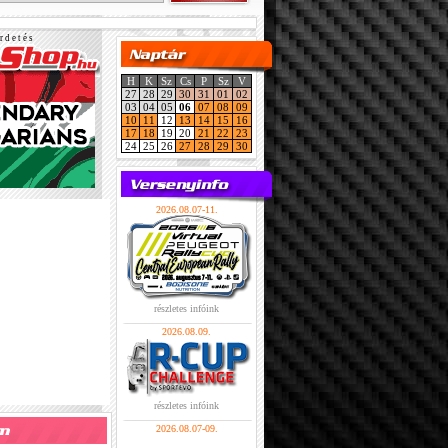
r d e t é s
H
K
Sz
Cs
P
Sz
V
27
28
29
30
31
01
02
03
04
05
06
07
08
09
10
11
12
13
14
15
16
17
18
19
20
21
22
23
24
25
26
27
28
29
30
2026.08.07-11.
részletes infóink
2026.08.09.
részletes infóink
2026.08.07-09.