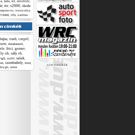
ka
,
lada
,
,
,
m3
mitsubishi
rte
s2000
ie
skoda
,
,
,
,
impreza wrc
toyota celica
ri tomi
,
vfts
,
wartbmw
csepel
bajna
crash
,
,
,
duen
,
,
dunaharaszti
ele
frici
gemer
,
,
,
lly ob
rally vb
,
,
salak
rigli
,
,
,
rozi64
szombathely
,
,
teszt
,
lom
s t a t i s z t i k á k
,
lica gts
zsiros