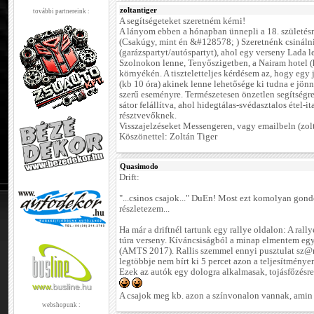
zoltantiger
további partnereink :
A segítségeteket szeretném kérni!
A lányom ebben a hónapban ünnepli a 18. születésn
(Csakúgy, mint én &#128578; ) Szeretnénk csinálni
(garázspartyt/autóspartyt), ahol egy verseny Lada l
Szolnokon lenne, Tenyőszigetben, a Nairam hotel (
környékén. A tiszteletteljes kérdésem az, hogy egy 
(kb 10 óra) akinek lenne lehetősége ki tudna e jön
szerű eseményre. Természetesen önzetlen segítség
sátor felállítva, ahol hidegtálas-svédasztalos étel-it
résztvevőknek.
Visszajelzéseket Messengeren, vagy emailbeln (zo
Köszönettel: Zoltán Tiger
Quasimodo
Drift:
"...csinos csajok..." DuEn! Most ezt komolyan gond
részletezem...
Ha már a driftnél tartunk egy rallye oldalon: A ral
túra verseny. Kíváncsiságból a minap elmentem egy 
(AMTS 2017). Rallis szemmel ennyi pusztulat sz@rt
legtöbbje nem bírt ki 5 percet azon a teljesítmény
Ezek az autók egy dologra alkalmasak, tojásfőzésre
A csajok meg kb. azon a színvonalon vannak, amin 
webshopunk :