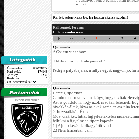
7 versenyből négyet egynaposként rendez
indulót!
Kérlek jelentkezz be, ha hozzá akarsz szólni!
Rallyongók fóruma
Új hozzászólás írása
|<
<<
<
1
2
3
4
Quasimodo
A Csucsu videóhoz:
"Ódzkodom a pályabejárástól."
Összes oldal:
856478772
Pedig a pályabejárás, a rallye egyik nagyon jó, ha n
Napi oldal:
174143
Jelenleg:
1232
Regisztrált:
0
Online regisztráltak:
Quasimodo
Herczig riporthoz:
Gondolom, sokan vannak úgy, hogy utálták Herczig 
kiemelt partnerünk :
Azt is gondolom, hogy azok is sokan lehetnek, hog
hívekké váltak, látva az évek során az asztalra letet
és hozzáállását. Én is...
Most csak két, látszólag jelentéktelen momentumr
felhívni a figyelmet a riport kapcsán.
1.) A jobb kezén karikagyűrűt visel...
2.) Nem farmerban van...