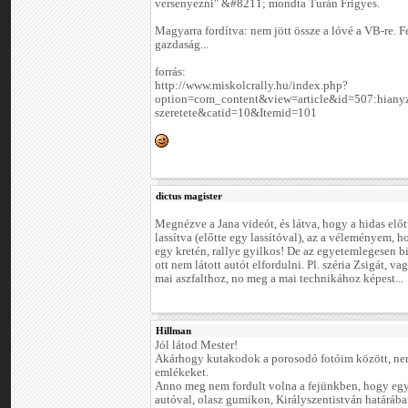
versenyezni" &#8211; mondta Turán Frigyes.
Magyarra fordítva: nem jött össze a lóvé a VB-re. F
gazdaság...
forrás:
http://www.miskolcrally.hu/index.php?
option=com_content&view=article&id=507:hianyz
szeretete&catid=10&Itemid=101
dictus magister
Megnézve a Jana videót, és látva, hogy a hidas előtt
lassítva (előtte egy lassítóval), az a véleményem, ho
egy kretén, rallye gyilkos! De az egyetemlegesen b
ott nem látott autót elfordulni. Pl. széria Zsigát, va
mai aszfalthoz, no meg a mai technikához képest...
Hillman
Jól látod Mester!
Akárhogy kutakodok a porosodó fotóim között, nem
emlékeket.
Anno meg nem fordult volna a fejünkben, hogy egy
autóval, olasz gumikon, Királyszentistván határáb