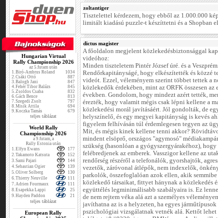
zoltantiger
Tisztelettel kérdezem, hogy ebből az 1.000.000 ké
limitált kiadású puzzle-t készíttetni és a Shopban e
dictus magister
A főoldalon megjelent közlekedésbiztonsággal kap
Hungarian Virtual
videóhoz:
Rally Championship 2026
Minden tiszteletem Pintér József úré. és a Veszprém
az 5.futam után
1.
Biró-Ambrus Roland
1034
Rendőrkapitányságé, hogy elkészítették és közzé te
2.
Csáki Ottó
887
videót. Ezzel, véleményem szerint többet tettek a 
3.
Balogh Jani
847
4.
Fehér Tibor Balázs
845
közlekedők érdekében, mint az ORFK összesen az 
5.
Zsoldos Csaba
832
években. Gondolom, hogy mindezt azért tették, me
6.
Gách Bence
813
7.
Szegedi Zsolt
797
érezték, hogy valamit mégis csak lépni kellene a m
8.
Misik Attila
694
közlekedési morál javításáért. Jól gondolták, de egy
9.
Koczka Tamás
679
teljes táblázat
helyszínelő, és egy megyei kapitányság is kevés a
figyelem felhívásán túl érdemlegesen tegyen az üg
World Rally
Mit, és mégis kinek kellene tenni akkor? Rövidtáv
Championship 2026
mindent elsöprő, országos "agymosó" médiakampá
a 9.futam, a
Rally Estonia után
szükség (hasonlóan a gyógyszergyárakéhoz), hogy
1.
Elfyn Ewans
177
felébredjenek az emberek. Vasszigor kellene az uta
2.
Takamoto Katsuta
152
rendőrség részéről a telefonálók, gyorshajtók, agre
3.
Sami Pajari
144
4.
Sebastian Ogier
139
vezetők, záróvonal átlépők, nem indexelők, önkén
5.
Oliver Solberg
130
parkolók, összefoglalóan azok ellen, akik semmibe
6.
Thierry Neuville
111
közlekedő társaikat, fittyet hánynak a közlekedés é
7.
Adrien Fourmaux
111
együttélés legminimálisabb szabályaira is. Ez len
8.
Esapekka Lappi
25
9.
Hayden Paddon
21
de nem rejtem véka alá azt a személyes véleménye
teljes táblázat
javíthatna az is a helyzeten, ha egyes járműtípusok
pszichológiai vizsgálatnak vetnék alá. Kettőt lehet
European Rally