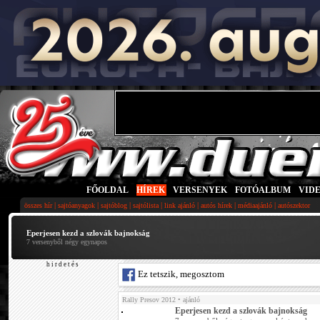
FŐOLDAL
|
HÍREK
|
VERSENYEK
|
FOTÓALBUM
|
VID
|
|
|
|
|
|
|
összes hír
sajtóanyagok
sajtóblog
sajtólista
link ajánló
autós hírek
médiaajánló
autószektor
Eperjesen kezd a szlovák bajnokság
7 versenyből négy egynapos
h i r d e t é s
Ez tetszik, megosztom
Rally Presov 2012
• ajánló
Eperjesen kezd a szlovák bajnokság