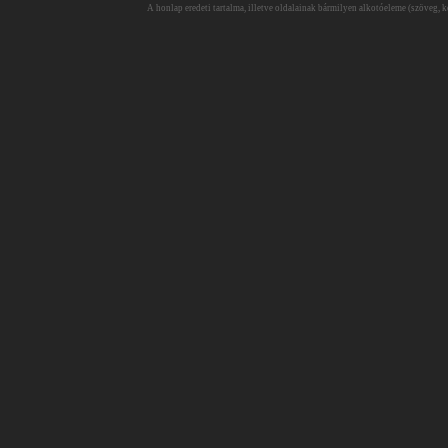
A honlap eredeti tartalma, illetve oldalainak bármilyen alkotóeleme (szöveg, ké