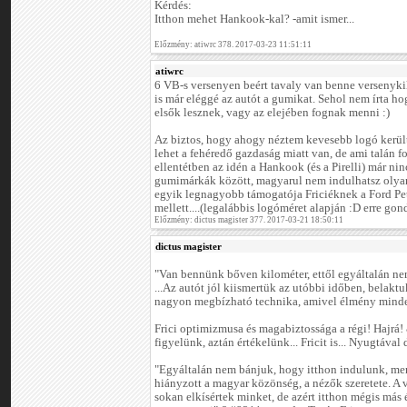
Kérdés:
Itthon mehet Hankook-kal? -amit ismer...
Előzmény: atiwrc 378. 2017-03-23 11:51:11
atiwrc
6 VB-s versenyen beért tavaly van benne versenykil
is már eléggé az autót a gumikat. Sehol nem írta 
elsők lesznek, vagy az elejében fognak menni :)
Az biztos, hogy ahogy néztem kevesebb logó került f
lehet a fehéredő gazdaság miatt van, de ami talán f
ellentétben az idén a Hankook (és a Pirelli) már ninc
gumimárkák között, magyarul nem indulhatsz olya
egyik legnagyobb támogatója Friciéknek a Ford Pet
mellett....(legalábbis logóméret alapján :D erre go
Előzmény: dictus magister 377. 2017-03-21 18:50:11
dictus magister
"Van bennünk bőven kilométer, ettől egyáltalán nem
...Az autót jól kiismertük az utóbbi időben, belakt
nagyon megbízható technika, amivel élmény minden
Frici optimizmusa és magabiztossága a régi! Hajr
figyelünk, aztán értékelünk... Fricit is... Nyugtával 
"Egyáltalán nem bánjuk, hogy itthon indulunk, me
hiányzott a magyar közönség, a nézők szeretete. A 
sokan elkísértek minket, de azért itthon mégis más 