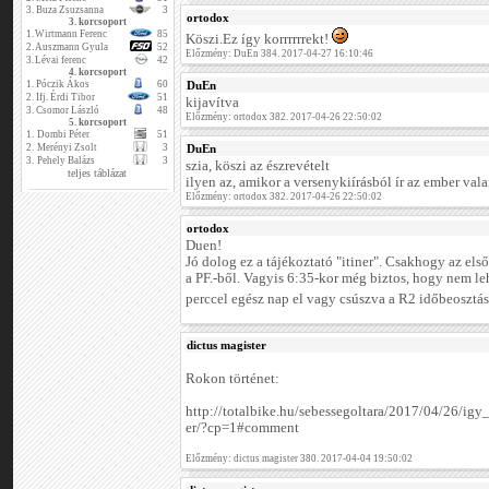
3.
Buza Zsuzsanna
3
ortodox
3. korcsoport
1.
Wirtmann Ferenc
85
Köszi.Ez így korrrrrrekt!
2.
Auszmann Gyula
52
Előzmény: DuEn 384. 2017-04-27 16:10:46
3.
Lévai ferenc
42
4. korcsoport
1.
Póczik Ákos
60
DuEn
2.
Ifj. Érdi Tibor
51
kijavítva
3.
Csomor László
48
Előzmény: ortodox 382. 2017-04-26 22:50:02
5. korcsoport
1.
Dombi Péter
51
2.
Merényi Zsolt
3
DuEn
3.
Pehely Balázs
3
szia, köszi az észrevételt
teljes táblázat
ilyen az, amikor a versenykiírásból ír az ember valam
Előzmény: ortodox 382. 2017-04-26 22:50:02
ortodox
Duen!
Jó dolog ez a tájékoztató "itiner". Csakhogy az els
a PF.-ből. Vagyis 6:35-kor még biztos, hogy nem le
perccel egész nap el vagy csúszva a R2 időbeosztá
dictus magister
Rokon történet:
http://totalbike.hu/sebessegoltara/2017/04/26/ig
er/?cp=1#comment
Előzmény: dictus magister 380. 2017-04-04 19:50:02