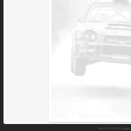
DuEn © 1999-2026 •
impres