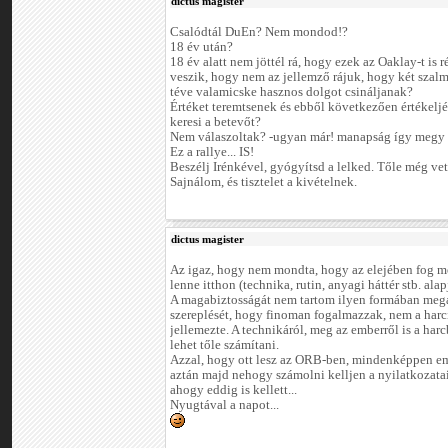
dictus magister
Csalódtál DuEn? Nem mondod!?
18 év után?
18 év alatt nem jöttél rá, hogy ezek az Oaklay-t is r
veszik, hogy nem az jellemző rájuk, hogy két szalm
téve valamicske hasznos dolgot csináljanak?
Értéket teremtsenek és ebből következően értékelj
keresi a betevőt?
Nem válaszoltak? -ugyan már! manapság így megy 
Ez a rallye... IS!
Beszélj Irénkével, gyógyítsd a lelked. Tőle még vet
Sajnálom, és tisztelet a kivételnek.
dictus magister
Az igaz, hogy nem mondta, hogy az elejében fog men
lenne itthon (technika, rutin, anyagi háttér stb. alap
A magabiztosságát nem tartom ilyen formában mega
szereplését, hogy finoman fogalmazzak, nem a harc
jellemezte. A technikáról, meg az emberről is a har
lehet tőle számítani.
Azzal, hogy ott lesz az ORB-ben, mindenképpen em
aztán majd nehogy számolni kelljen a nyilatkozata
ahogy eddig is kellett...
Nyugtával a napot...