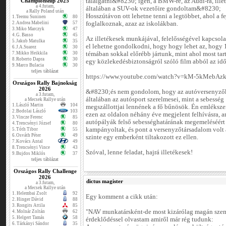
Championship 2025
találgatni&#8230; igen, a BMW-re, az Audi-ra, ille
a 4.futam,
általában a SUV-ok vezetőire gondoltam&#8230;
a Rally Poland után
Hosszútávon ott lehetne tenni a legtöbbet, ahol a f
1.
Teemu Suninen
80
2.
Andrea Mabelini
57
foglalkoznak, azaz az iskolákban.
3.
Miko Marczyk
47
4.
G. Basso
45
Az illetékesek munkájával, felelősségével kapcsola
5.
Jakub Matulka
35
el lehetne gondolkodni, hogy hogy lehet az, hogy
6.
J.A.Suarez
30
7.
Mikko Heikkila
30
témában sokkal előrébb jártunk, mint ahol most tar
8.
Roberto Dapra
30
egy közlekedésbiztonságról szóló film abból az idő
9.
Marco Bulacia
30
teljes táblázat
https://www.youtube.com/watch?v=kM-5kMebAz
Országos Rally Bajnokság
2026
&#8230;és nem gondolom, hogy az autóversenyző
a 3.futam,
általában az autósport szerelmesei, mint a sebesség
a Mecsek Rallye után
1.
László Martin
104
megszállottjai lennének a fő bűnösök. Én emlékszem
2.
Bodolai László
103
ezen az oldalon néhány éve megjelent felhívásra, 
3.
Vincze Ferenc
85
autópályák felső sebességhatárának megemeléséért
4.
Trencsényi József
80
kampányoltak, és pont a versenyzőtársadalom volt 
5.
Tóth Tibor
55
6.
Osváth Péter
49
szinte egy emberként tiltakozott ez ellen.
7.
Kovács Antal
49
8.
Trencsényi Vince
43
Szóval, lenne feladat, hajrá illetékesek!
9.
Bujdos Miklós
37
teljes táblázat
Országos Rally Challenge
2026
dictus magister
a 3.futam,
a Mecsek Rallye után
1.
Helembai Zsolt
92
Egy komment a cikk után:
2.
Hinger Dávid
88
3.
Rongits Attila
85
"NAV munkatársként-de most kizárólag magán szem
4.
Molnár Zoltán
62
5.
Helgert Tamás
58
érdeklődéssel olvastam amiről már rég tudunk:
6.
Tárkányi Sándor
35