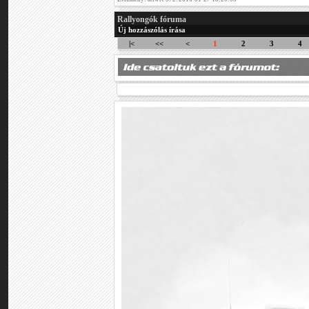
Rallyongók fóruma
Új hozzászólás írása
|<
<<
<
1
2
3
4