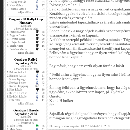
A motorsport pénzügyi része csalásra,a költségvetés
7.
Csáthy Miklós
34
"okosságokra" épül.
8.
Nagy Gábor
27
Látókörünkben épp úgy a nagy-ismert csapatok,min
9.
Ruszkai Attila
24
teljes táblázat
Korábban gyakori volt a biztosítási okosságok is,jó 
minden edzés,verseny előtt.
Peugeot 208 Rally4 Cup
Szinte mindenhol tapasztalható az irreális túlszá
Hungary
a 3.futam,
visszaélések.
a Mecsek Rallye után
Ebben ludasak a nagy cégek is,akik szponzor pénze
1.
Faltusz Dávid
38
visszaosztást kérnek és kapnak.
2.
Zagyva Dorka
34
3.
Herczig Patrik
29
A cikkben szereplő példánál maradva,miután a T.üg
4.
Hibján József
29
költségét,megkeressük "versenyzőként" a számlát/a
5.
Tellér Antal
16
mennyiért csinálnák...rendszerint tized(!) árat kapu
Bertalan Márton
-
Felhívnám a figyelmet,hogy az ilyen szintű költség
teljes táblázat
börtönt lehet kapni."
Országos Rally2
Bajnokság 2026
Egy másik, hogy nem eszik olyan forrón a kását...
a 3.futam,
a Mecsek Rallye után
1.
Békési Richárd
70
""Felhívnám a figyelmet,hogy az ilyen szintű költsé
2.
Himmer Attila
51
börtönt lehet kapni."
3.
Simon György
47
4.
Kerekes Bence
42
5.
Kóródi Koppány
31
Én meg felhívom a figyelmedet arra, hogy ha elég s
6.
Kiss László
30
ügyvédre, akkor lóf***t sem kapsz, pl. Győzike.
7.
Ruszó Krisztián
20
Questor
8.
Endrődi László
13
9.
Fóti Péter
11
K and H bróker
teljes táblázat
Stb.
Országos Historic
Sajnállak téged, dolgozol keményen, hogy elkapjáto
Bajnokság 2025
a 3.futam,
bíróságon meg jogszolgáltatás keretében elengedik
a Mecsek Rallye után
1. korcsoport
1.
Tóth István
76
Előzmény: dictus magister 381. 2017-04-26 19:32:33
2.
Metz Ferenc
51