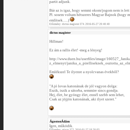
partit adjunk.
Bár az is igaz, hogy semmi okom/jogom nem is lett 
Pl. sosem voltam hétszeres Magyar Bajnok (hogy m
említsek......)
Előzmény: dictus magister 374. 2016-05-27 20:40:40
dictus magister
Hillman!
Ez ám a rallis élet! -meg a lényeg!
http://www.duen.hu/userfiles/image/160527_Jani
z_elmenyt/janika_a_pirelliseknek_osztotta_az_el
Emlékszel Te ilyenre a nyolcvanas évekből?
"A jó lovas katonának de jól vagyon dolga:
Eszik, iszik a sátorba, semmire sincs gondja.
Hej, élet, be gyöngy élet, ennél szebb sem lehet,
Csak az jöjjön katonának, aki ilyet szeret."
ÁgostonÁdám
Igen, működik.
Előzmény: atiwrc 372. 2016-01-27 18:20:03