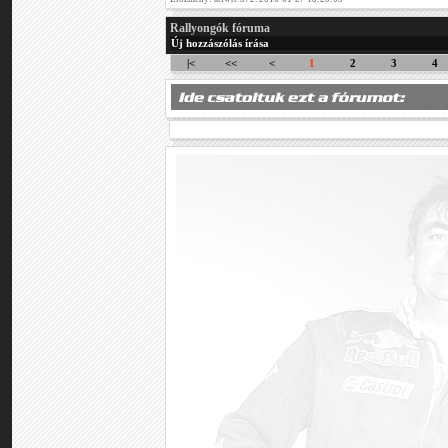
Rallyongók fóruma
Új hozzászólás írása
|<
<<
<
1
2
3
4