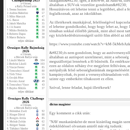
Championship 2025
találgatni&#8230; igen, a BMW-re, az Audi-ra, ille
a 4.futam,
általában a SUV-ok vezetőire gondoltam&#8230;
a Rally Poland után
Hosszútávon ott lehetne tenni a legtöbbet, ahol a f
1.
Teemu Suninen
80
2.
Andrea Mabelini
57
foglalkoznak, azaz az iskolákban.
3.
Miko Marczyk
47
4.
G. Basso
45
Az illetékesek munkájával, felelősségével kapcsola
5.
Jakub Matulka
35
el lehetne gondolkodni, hogy hogy lehet az, hogy
6.
J.A.Suarez
30
7.
Mikko Heikkila
30
témában sokkal előrébb jártunk, mint ahol most tar
8.
Roberto Dapra
30
egy közlekedésbiztonságról szóló film abból az idő
9.
Marco Bulacia
30
teljes táblázat
https://www.youtube.com/watch?v=kM-5kMebAz
Országos Rally Bajnokság
2026
&#8230;és nem gondolom, hogy az autóversenyző
a 3.futam,
általában az autósport szerelmesei, mint a sebesség
a Mecsek Rallye után
1.
László Martin
104
megszállottjai lennének a fő bűnösök. Én emlékszem
2.
Bodolai László
103
ezen az oldalon néhány éve megjelent felhívásra, 
3.
Vincze Ferenc
85
autópályák felső sebességhatárának megemeléséért
4.
Trencsényi József
80
kampányoltak, és pont a versenyzőtársadalom volt 
5.
Tóth Tibor
55
6.
Osváth Péter
49
szinte egy emberként tiltakozott ez ellen.
7.
Kovács Antal
49
8.
Trencsényi Vince
43
Szóval, lenne feladat, hajrá illetékesek!
9.
Bujdos Miklós
37
teljes táblázat
Országos Rally Challenge
2026
dictus magister
a 3.futam,
a Mecsek Rallye után
1.
Helembai Zsolt
92
Egy komment a cikk után:
2.
Hinger Dávid
88
3.
Rongits Attila
85
"NAV munkatársként-de most kizárólag magán szem
4.
Molnár Zoltán
62
5.
Helgert Tamás
58
érdeklődéssel olvastam amiről már rég tudunk:
6.
Tárkányi Sándor
35