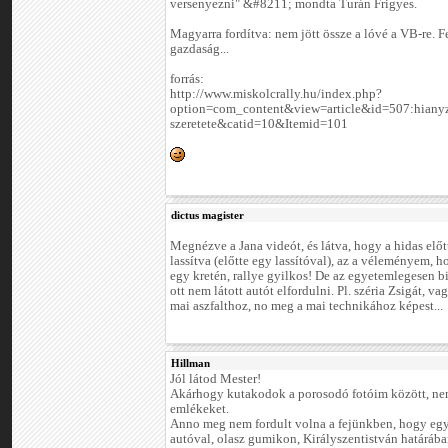
versenyezni" &#8211; mondta Turán Frigyes.
Magyarra fordítva: nem jött össze a lóvé a VB-re. F
gazdaság...
forrás:
http://www.miskolcrally.hu/index.php?
option=com_content&view=article&id=507:hianyz
szeretete&catid=10&Itemid=101
dictus magister
Megnézve a Jana videót, és látva, hogy a hidas előtt
lassítva (előtte egy lassítóval), az a véleményem, ho
egy kretén, rallye gyilkos! De az egyetemlegesen b
ott nem látott autót elfordulni. Pl. széria Zsigát, va
mai aszfalthoz, no meg a mai technikához képest...
Hillman
Jól látod Mester!
Akárhogy kutakodok a porosodó fotóim között, nem
emlékeket.
Anno meg nem fordult volna a fejünkben, hogy egy
autóval, olasz gumikon, Királyszentistván határáb