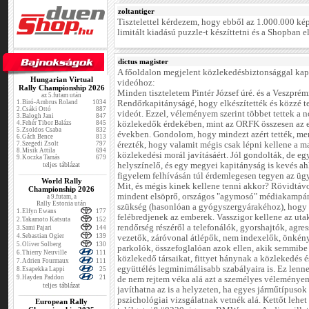
zoltantiger
Tisztelettel kérdezem, hogy ebből az 1.000.000 ké
limitált kiadású puzzle-t készíttetni és a Shopban e
dictus magister
A főoldalon megjelent közlekedésbiztonsággal kap
Hungarian Virtual
videóhoz:
Rally Championship 2026
Minden tiszteletem Pintér József úré. és a Veszprém
az 5.futam után
1.
Biró-Ambrus Roland
1034
Rendőrkapitányságé, hogy elkészítették és közzé te
2.
Csáki Ottó
887
videót. Ezzel, véleményem szerint többet tettek a 
3.
Balogh Jani
847
4.
Fehér Tibor Balázs
845
közlekedők érdekében, mint az ORFK összesen az 
5.
Zsoldos Csaba
832
években. Gondolom, hogy mindezt azért tették, me
6.
Gách Bence
813
7.
Szegedi Zsolt
797
érezték, hogy valamit mégis csak lépni kellene a m
8.
Misik Attila
694
közlekedési morál javításáért. Jól gondolták, de egy
9.
Koczka Tamás
679
teljes táblázat
helyszínelő, és egy megyei kapitányság is kevés a
figyelem felhívásán túl érdemlegesen tegyen az üg
World Rally
Mit, és mégis kinek kellene tenni akkor? Rövidtáv
Championship 2026
mindent elsöprő, országos "agymosó" médiakampá
a 9.futam, a
Rally Estonia után
szükség (hasonlóan a gyógyszergyárakéhoz), hogy
1.
Elfyn Ewans
177
felébredjenek az emberek. Vasszigor kellene az uta
2.
Takamoto Katsuta
152
rendőrség részéről a telefonálók, gyorshajtók, agre
3.
Sami Pajari
144
4.
Sebastian Ogier
139
vezetők, záróvonal átlépők, nem indexelők, önkén
5.
Oliver Solberg
130
parkolók, összefoglalóan azok ellen, akik semmibe
6.
Thierry Neuville
111
közlekedő társaikat, fittyet hánynak a közlekedés é
7.
Adrien Fourmaux
111
együttélés legminimálisabb szabályaira is. Ez len
8.
Esapekka Lappi
25
9.
Hayden Paddon
21
de nem rejtem véka alá azt a személyes véleménye
teljes táblázat
javíthatna az is a helyzeten, ha egyes járműtípusok
pszichológiai vizsgálatnak vetnék alá. Kettőt lehet
European Rally