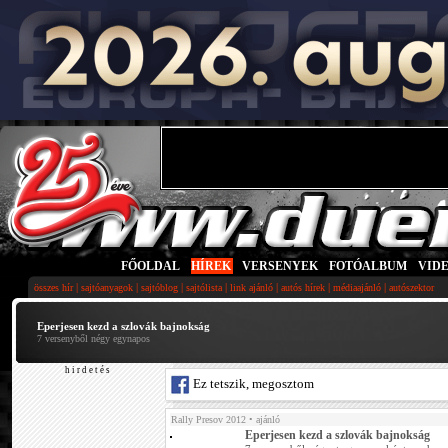
FŐOLDAL
|
HÍREK
|
VERSENYEK
|
FOTÓALBUM
|
VID
|
|
|
|
|
|
|
összes hír
sajtóanyagok
sajtóblog
sajtólista
link ajánló
autós hírek
médiaajánló
autószektor
Eperjesen kezd a szlovák bajnokság
7 versenyből négy egynapos
h i r d e t é s
Ez tetszik, megosztom
Rally Presov 2012
• ajánló
Eperjesen kezd a szlovák bajnokság