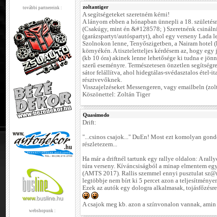
zoltantiger
további partnereink :
A segítségeteket szeretném kérni!
A lányom ebben a hónapban ünnepli a 18. születésn
(Csakúgy, mint én &#128578; ) Szeretnénk csinálni
(garázspartyt/autóspartyt), ahol egy verseny Lada l
Szolnokon lenne, Tenyőszigetben, a Nairam hotel (
környékén. A tiszteletteljes kérdésem az, hogy egy 
(kb 10 óra) akinek lenne lehetősége ki tudna e jön
szerű eseményre. Természetesen önzetlen segítség
sátor felállítva, ahol hidegtálas-svédasztalos étel-it
résztvevőknek.
Visszajelzéseket Messengeren, vagy emailbeln (zo
Köszönettel: Zoltán Tiger
Quasimodo
Drift:
"...csinos csajok..." DuEn! Most ezt komolyan gond
részletezem...
Ha már a driftnél tartunk egy rallye oldalon: A ral
túra verseny. Kíváncsiságból a minap elmentem egy 
(AMTS 2017). Rallis szemmel ennyi pusztulat sz@rt
legtöbbje nem bírt ki 5 percet azon a teljesítmény
Ezek az autók egy dologra alkalmasak, tojásfőzésre
A csajok meg kb. azon a színvonalon vannak, amin 
webshopunk :