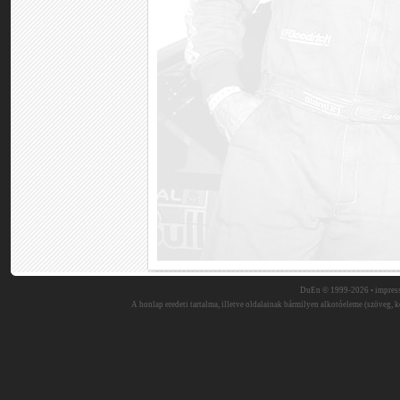
DuEn © 1999-2026 •
impres
A honlap eredeti tartalma, illetve oldalainak bármilyen alkotóeleme (szöveg, ké