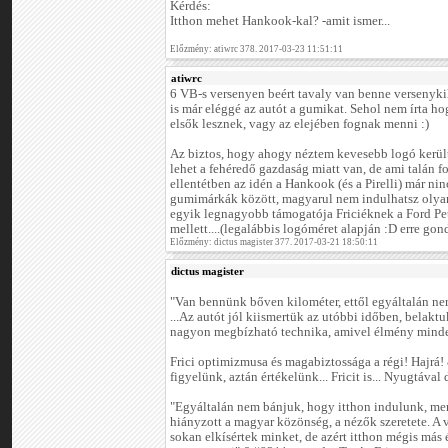
Kérdés:
Itthon mehet Hankook-kal? -amit ismer...
Előzmény: atiwrc 378. 2017-03-23 11:51:11
atiwrc
6 VB-s versenyen beért tavaly van benne versenykil
is már eléggé az autót a gumikat. Sehol nem írta 
elsők lesznek, vagy az elejében fognak menni :)
Az biztos, hogy ahogy néztem kevesebb logó került f
lehet a fehéredő gazdaság miatt van, de ami talán f
ellentétben az idén a Hankook (és a Pirelli) már ninc
gumimárkák között, magyarul nem indulhatsz olya
egyik legnagyobb támogatója Friciéknek a Ford Pet
mellett....(legalábbis logóméret alapján :D erre go
Előzmény: dictus magister 377. 2017-03-21 18:50:11
dictus magister
"Van bennünk bőven kilométer, ettől egyáltalán nem
...Az autót jól kiismertük az utóbbi időben, belakt
nagyon megbízható technika, amivel élmény minden
Frici optimizmusa és magabiztossága a régi! Hajr
figyelünk, aztán értékelünk... Fricit is... Nyugtával 
"Egyáltalán nem bánjuk, hogy itthon indulunk, me
hiányzott a magyar közönség, a nézők szeretete. A 
sokan elkísértek minket, de azért itthon mégis más 