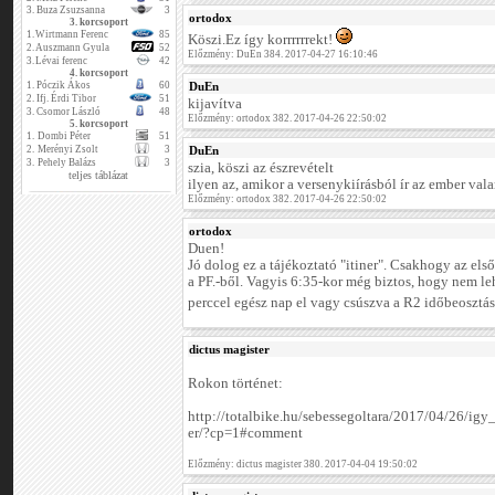
3.
Buza Zsuzsanna
3
ortodox
3. korcsoport
1.
Wirtmann Ferenc
85
Köszi.Ez így korrrrrrekt!
2.
Auszmann Gyula
52
Előzmény: DuEn 384. 2017-04-27 16:10:46
3.
Lévai ferenc
42
4. korcsoport
1.
Póczik Ákos
60
DuEn
2.
Ifj. Érdi Tibor
51
kijavítva
3.
Csomor László
48
Előzmény: ortodox 382. 2017-04-26 22:50:02
5. korcsoport
1.
Dombi Péter
51
2.
Merényi Zsolt
3
DuEn
3.
Pehely Balázs
3
szia, köszi az észrevételt
teljes táblázat
ilyen az, amikor a versenykiírásból ír az ember valam
Előzmény: ortodox 382. 2017-04-26 22:50:02
ortodox
Duen!
Jó dolog ez a tájékoztató "itiner". Csakhogy az els
a PF.-ből. Vagyis 6:35-kor még biztos, hogy nem le
perccel egész nap el vagy csúszva a R2 időbeosztá
dictus magister
Rokon történet:
http://totalbike.hu/sebessegoltara/2017/04/26/ig
er/?cp=1#comment
Előzmény: dictus magister 380. 2017-04-04 19:50:02