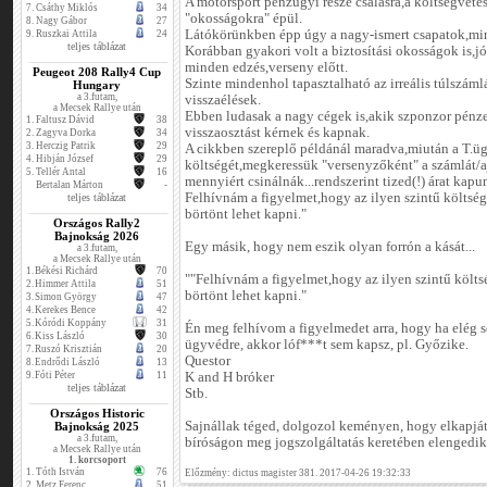
A motorsport pénzügyi része csalásra,a költségvetés
7.
Csáthy Miklós
34
"okosságokra" épül.
8.
Nagy Gábor
27
Látókörünkben épp úgy a nagy-ismert csapatok,min
9.
Ruszkai Attila
24
teljes táblázat
Korábban gyakori volt a biztosítási okosságok is,jó 
minden edzés,verseny előtt.
Peugeot 208 Rally4 Cup
Szinte mindenhol tapasztalható az irreális túlszá
Hungary
a 3.futam,
visszaélések.
a Mecsek Rallye után
Ebben ludasak a nagy cégek is,akik szponzor pénze
1.
Faltusz Dávid
38
visszaosztást kérnek és kapnak.
2.
Zagyva Dorka
34
3.
Herczig Patrik
29
A cikkben szereplő példánál maradva,miután a T.üg
4.
Hibján József
29
költségét,megkeressük "versenyzőként" a számlát/a
5.
Tellér Antal
16
mennyiért csinálnák...rendszerint tized(!) árat kapu
Bertalan Márton
-
Felhívnám a figyelmet,hogy az ilyen szintű költség
teljes táblázat
börtönt lehet kapni."
Országos Rally2
Bajnokság 2026
Egy másik, hogy nem eszik olyan forrón a kását...
a 3.futam,
a Mecsek Rallye után
1.
Békési Richárd
70
""Felhívnám a figyelmet,hogy az ilyen szintű költsé
2.
Himmer Attila
51
börtönt lehet kapni."
3.
Simon György
47
4.
Kerekes Bence
42
5.
Kóródi Koppány
31
Én meg felhívom a figyelmedet arra, hogy ha elég s
6.
Kiss László
30
ügyvédre, akkor lóf***t sem kapsz, pl. Győzike.
7.
Ruszó Krisztián
20
Questor
8.
Endrődi László
13
9.
Fóti Péter
11
K and H bróker
teljes táblázat
Stb.
Országos Historic
Sajnállak téged, dolgozol keményen, hogy elkapjáto
Bajnokság 2025
a 3.futam,
bíróságon meg jogszolgáltatás keretében elengedik
a Mecsek Rallye után
1. korcsoport
1.
Tóth István
76
Előzmény: dictus magister 381. 2017-04-26 19:32:33
2.
Metz Ferenc
51