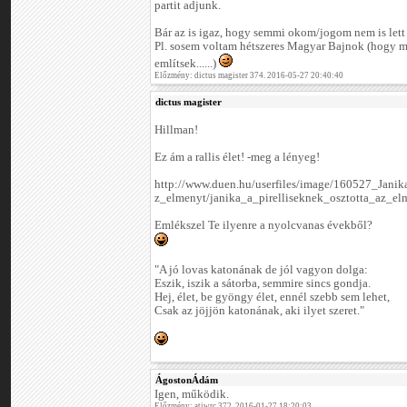
partit adjunk.
Bár az is igaz, hogy semmi okom/jogom nem is lett 
Pl. sosem voltam hétszeres Magyar Bajnok (hogy m
említsek......)
Előzmény: dictus magister 374. 2016-05-27 20:40:40
dictus magister
Hillman!
Ez ám a rallis élet! -meg a lényeg!
http://www.duen.hu/userfiles/image/160527_Jani
z_elmenyt/janika_a_pirelliseknek_osztotta_az_el
Emlékszel Te ilyenre a nyolcvanas évekből?
"A jó lovas katonának de jól vagyon dolga:
Eszik, iszik a sátorba, semmire sincs gondja.
Hej, élet, be gyöngy élet, ennél szebb sem lehet,
Csak az jöjjön katonának, aki ilyet szeret."
ÁgostonÁdám
Igen, működik.
Előzmény: atiwrc 372. 2016-01-27 18:20:03