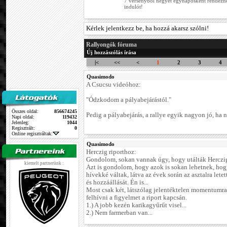
7 versenyből négyet egynaposként rendez
indulót!
Kérlek jelentkezz be, ha hozzá akarsz szólni!
Rallyongók fóruma
Új hozzászólás írása
|<
<<
<
1
2
3
4
Quasimodo
A Csucsu videóhoz:
"Ódzkodom a pályabejárástól."
Összes oldal:
856674245
Pedig a pályabejárás, a rallye egyik nagyon jó, ha n
Napi oldal:
119432
Jelenleg:
1044
Regisztrált:
0
Online regisztráltak:
Quasimodo
Herczig riporthoz:
Gondolom, sokan vannak úgy, hogy utálták Herczig 
kiemelt partnerünk :
Azt is gondolom, hogy azok is sokan lehetnek, hog
hívekké váltak, látva az évek során az asztalra letet
és hozzáállását. Én is...
Most csak két, látszólag jelentéktelen momentumr
felhívni a figyelmet a riport kapcsán.
1.) A jobb kezén karikagyűrűt visel...
2.) Nem farmerban van...