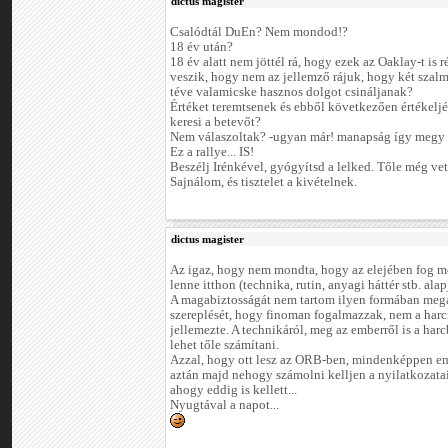
dictus magister
Csalódtál DuEn? Nem mondod!?
18 év után?
18 év alatt nem jöttél rá, hogy ezek az Oaklay-t is r
veszik, hogy nem az jellemző rájuk, hogy két szalm
téve valamicske hasznos dolgot csináljanak?
Értéket teremtsenek és ebből következően értékelj
keresi a betevőt?
Nem válaszoltak? -ugyan már! manapság így megy 
Ez a rallye... IS!
Beszélj Irénkével, gyógyítsd a lelked. Tőle még vet
Sajnálom, és tisztelet a kivételnek.
dictus magister
Az igaz, hogy nem mondta, hogy az elejében fog men
lenne itthon (technika, rutin, anyagi háttér stb. alap
A magabiztosságát nem tartom ilyen formában mega
szereplését, hogy finoman fogalmazzak, nem a harc
jellemezte. A technikáról, meg az emberről is a har
lehet tőle számítani.
Azzal, hogy ott lesz az ORB-ben, mindenképpen em
aztán majd nehogy számolni kelljen a nyilatkozata
ahogy eddig is kellett...
Nyugtával a napot...