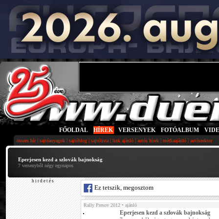
FŐOLDAL
|
HÍREK
|
VERSENYEK
|
FOTÓALBUM
|
VID
|
|
|
|
|
|
|
összes hír
sajtóanyagok
sajtóblog
sajtólista
link ajánló
autós hírek
médiaajánló
autószektor
Eperjesen kezd a szlovák bajnokság
7 versenyből négy egynapos
h i r d e t é s
Ez tetszik, megosztom
Rally Presov 2012
• ajánló
Eperjesen kezd a szlovák bajnokság