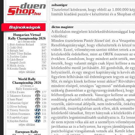
zoltantiger
Tisztelettel kérdezem, hogy ebből az 1.000.000 ké
limitált kiadású puzzle-t készíttetni és a Shopban e
dictus magister
A főoldalon megjelent közlekedésbiztonsággal kap
Hungarian Virtual
videóhoz:
Rally Championship 2026
Minden tiszteletem Pintér József úré. és a Veszprém
az 5.futam után
1.
Biró-Ambrus Roland
1034
Rendőrkapitányságé, hogy elkészítették és közzé te
2.
Csáki Ottó
887
videót. Ezzel, véleményem szerint többet tettek a 
3.
Balogh Jani
847
4.
Fehér Tibor Balázs
845
közlekedők érdekében, mint az ORFK összesen az 
5.
Zsoldos Csaba
832
években. Gondolom, hogy mindezt azért tették, me
6.
Gách Bence
813
7.
Szegedi Zsolt
797
érezték, hogy valamit mégis csak lépni kellene a m
8.
Misik Attila
694
közlekedési morál javításáért. Jól gondolták, de egy
9.
Koczka Tamás
679
teljes táblázat
helyszínelő, és egy megyei kapitányság is kevés a
figyelem felhívásán túl érdemlegesen tegyen az üg
World Rally
Mit, és mégis kinek kellene tenni akkor? Rövidtáv
Championship 2026
mindent elsöprő, országos "agymosó" médiakampá
a 9.futam, a
Rally Estonia után
szükség (hasonlóan a gyógyszergyárakéhoz), hogy
1.
Elfyn Ewans
177
felébredjenek az emberek. Vasszigor kellene az uta
2.
Takamoto Katsuta
152
rendőrség részéről a telefonálók, gyorshajtók, agre
3.
Sami Pajari
144
4.
Sebastian Ogier
139
vezetők, záróvonal átlépők, nem indexelők, önkén
5.
Oliver Solberg
130
parkolók, összefoglalóan azok ellen, akik semmibe
6.
Thierry Neuville
111
közlekedő társaikat, fittyet hánynak a közlekedés é
7.
Adrien Fourmaux
111
együttélés legminimálisabb szabályaira is. Ez len
8.
Esapekka Lappi
25
9.
Hayden Paddon
21
de nem rejtem véka alá azt a személyes véleménye
teljes táblázat
javíthatna az is a helyzeten, ha egyes járműtípusok
pszichológiai vizsgálatnak vetnék alá. Kettőt lehet
European Rally