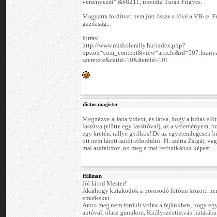
versenyezni" &#8211; mondta Turán Frigyes.
Magyarra fordítva: nem jött össze a lóvé a VB-re. F
gazdaság...
forrás:
http://www.miskolcrally.hu/index.php?
option=com_content&view=article&id=507:hianyz
szeretete&catid=10&Itemid=101
dictus magister
Megnézve a Jana videót, és látva, hogy a hidas előtt
lassítva (előtte egy lassítóval), az a véleményem, ho
egy kretén, rallye gyilkos! De az egyetemlegesen b
ott nem látott autót elfordulni. Pl. széria Zsigát, va
mai aszfalthoz, no meg a mai technikához képest...
Hillman
Jól látod Mester!
Akárhogy kutakodok a porosodó fotóim között, nem
emlékeket.
Anno meg nem fordult volna a fejünkben, hogy egy
autóval, olasz gumikon, Királyszentistván határáb