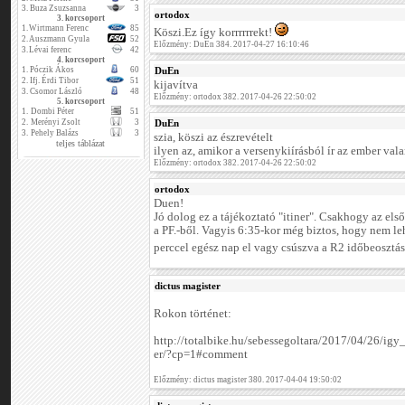
3.
Buza Zsuzsanna
3
ortodox
3. korcsoport
1.
Wirtmann Ferenc
85
Köszi.Ez így korrrrrrekt!
2.
Auszmann Gyula
52
Előzmény: DuEn 384. 2017-04-27 16:10:46
3.
Lévai ferenc
42
4. korcsoport
1.
Póczik Ákos
60
DuEn
2.
Ifj. Érdi Tibor
51
kijavítva
3.
Csomor László
48
Előzmény: ortodox 382. 2017-04-26 22:50:02
5. korcsoport
1.
Dombi Péter
51
2.
Merényi Zsolt
3
DuEn
3.
Pehely Balázs
3
szia, köszi az észrevételt
teljes táblázat
ilyen az, amikor a versenykiírásból ír az ember valam
Előzmény: ortodox 382. 2017-04-26 22:50:02
ortodox
Duen!
Jó dolog ez a tájékoztató "itiner". Csakhogy az els
a PF.-ből. Vagyis 6:35-kor még biztos, hogy nem le
perccel egész nap el vagy csúszva a R2 időbeosztá
dictus magister
Rokon történet:
http://totalbike.hu/sebessegoltara/2017/04/26/ig
er/?cp=1#comment
Előzmény: dictus magister 380. 2017-04-04 19:50:02