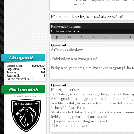
7 versenyből négyet egynaposként rendez
indulót!
Kérlek jelentkezz be, ha hozzá akarsz szólni!
Rallyongók fóruma
Új hozzászólás írása
|<
<<
<
1
2
3
4
Quasimodo
A Csucsu videóhoz:
"Ódzkodom a pályabejárástól."
Összes oldal:
856070154
Pedig a pályabejárás, a rallye egyik nagyon jó, ha n
Napi oldal:
176
Jelenleg:
866
Regisztrált:
0
Online regisztráltak:
Quasimodo
Herczig riporthoz:
Gondolom, sokan vannak úgy, hogy utálták Herczig 
kiemelt partnerünk :
Azt is gondolom, hogy azok is sokan lehetnek, hog
hívekké váltak, látva az évek során az asztalra letet
és hozzáállását. Én is...
Most csak két, látszólag jelentéktelen momentumr
felhívni a figyelmet a riport kapcsán.
1.) A jobb kezén karikagyűrűt visel...
2.) Nem farmerban van...