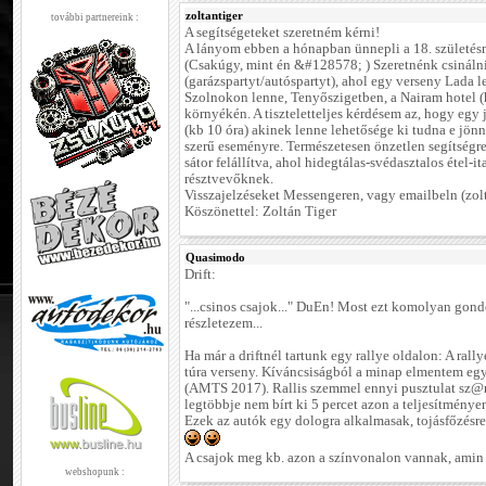
zoltantiger
további partnereink :
A segítségeteket szeretném kérni!
A lányom ebben a hónapban ünnepli a 18. születésn
(Csakúgy, mint én &#128578; ) Szeretnénk csinálni
(garázspartyt/autóspartyt), ahol egy verseny Lada l
Szolnokon lenne, Tenyőszigetben, a Nairam hotel (
környékén. A tiszteletteljes kérdésem az, hogy egy 
(kb 10 óra) akinek lenne lehetősége ki tudna e jön
szerű eseményre. Természetesen önzetlen segítség
sátor felállítva, ahol hidegtálas-svédasztalos étel-it
résztvevőknek.
Visszajelzéseket Messengeren, vagy emailbeln (zo
Köszönettel: Zoltán Tiger
Quasimodo
Drift:
"...csinos csajok..." DuEn! Most ezt komolyan gond
részletezem...
Ha már a driftnél tartunk egy rallye oldalon: A ral
túra verseny. Kíváncsiságból a minap elmentem egy 
(AMTS 2017). Rallis szemmel ennyi pusztulat sz@rt
legtöbbje nem bírt ki 5 percet azon a teljesítmény
Ezek az autók egy dologra alkalmasak, tojásfőzésre
A csajok meg kb. azon a színvonalon vannak, amin 
webshopunk :