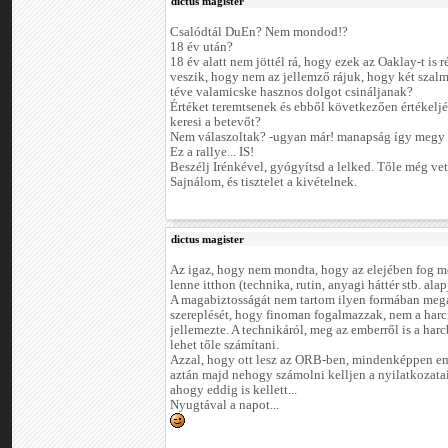
dictus magister
Csalódtál DuEn? Nem mondod!?
18 év után?
18 év alatt nem jöttél rá, hogy ezek az Oaklay-t is r
veszik, hogy nem az jellemző rájuk, hogy két szalm
téve valamicske hasznos dolgot csináljanak?
Értéket teremtsenek és ebből következően értékelj
keresi a betevőt?
Nem válaszoltak? -ugyan már! manapság így megy 
Ez a rallye... IS!
Beszélj Irénkével, gyógyítsd a lelked. Tőle még vet
Sajnálom, és tisztelet a kivételnek.
dictus magister
Az igaz, hogy nem mondta, hogy az elejében fog men
lenne itthon (technika, rutin, anyagi háttér stb. alap
A magabiztosságát nem tartom ilyen formában mega
szereplését, hogy finoman fogalmazzak, nem a harc
jellemezte. A technikáról, meg az emberről is a har
lehet tőle számítani.
Azzal, hogy ott lesz az ORB-ben, mindenképpen em
aztán majd nehogy számolni kelljen a nyilatkozata
ahogy eddig is kellett...
Nyugtával a napot...