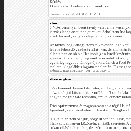
Kérdés:
Itthon mehet Hankook-kal? -amit ismer...
Előzmény: atiwrc 378. 2017-03-23 11:51:11
atiwrc
6 VB-s versenyen beért tavaly van benne versenykil
is már eléggé az autót a gumikat. Sehol nem írta 
elsők lesznek, vagy az elejében fognak menni :)
Az biztos, hogy ahogy néztem kevesebb logó került f
lehet a fehéredő gazdaság miatt van, de ami talán f
ellentétben az idén a Hankook (és a Pirelli) már ninc
gumimárkák között, magyarul nem indulhatsz olya
egyik legnagyobb támogatója Friciéknek a Ford Pet
mellett....(legalábbis logóméret alapján :D erre go
Előzmény: dictus magister 377. 2017-03-21 18:50:11
dictus magister
"Van bennünk bőven kilométer, ettől egyáltalán nem
...Az autót jól kiismertük az utóbbi időben, belakt
nagyon megbízható technika, amivel élmény minden
Frici optimizmusa és magabiztossága a régi! Hajr
figyelünk, aztán értékelünk... Fricit is... Nyugtával 
"Egyáltalán nem bánjuk, hogy itthon indulunk, me
hiányzott a magyar közönség, a nézők szeretete. A 
sokan elkísértek minket, de azért itthon mégis más 