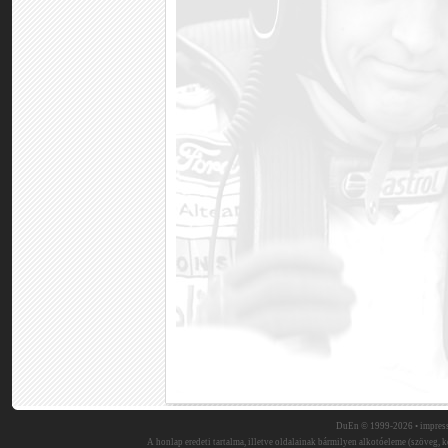
DuEn © 1999-2026 •
impres
A honlap eredeti tartalma, illetve oldalainak bármilyen alkotóeleme (szöveg, ké