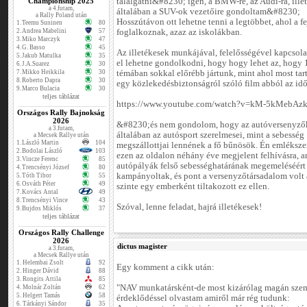
Championship 2025
találgatni&#8230; igen, a BMW-re, az Audi-ra, ille
a 4.futam,
általában a SUV-ok vezetőire gondoltam&#8230;
a Rally Poland után
Hosszútávon ott lehetne tenni a legtöbbet, ahol a f
1.
Teemu Suninen
80
2.
Andrea Mabelini
57
foglalkoznak, azaz az iskolákban.
3.
Miko Marczyk
47
4.
G. Basso
45
Az illetékesek munkájával, felelősségével kapcsola
5.
Jakub Matulka
35
el lehetne gondolkodni, hogy hogy lehet az, hogy
6.
J.A.Suarez
30
7.
Mikko Heikkila
30
témában sokkal előrébb jártunk, mint ahol most tar
8.
Roberto Dapra
30
egy közlekedésbiztonságról szóló film abból az idő
9.
Marco Bulacia
30
teljes táblázat
https://www.youtube.com/watch?v=kM-5kMebAz
Országos Rally Bajnokság
2026
&#8230;és nem gondolom, hogy az autóversenyző
a 3.futam,
általában az autósport szerelmesei, mint a sebesség
a Mecsek Rallye után
1.
László Martin
104
megszállottjai lennének a fő bűnösök. Én emlékszem
2.
Bodolai László
103
ezen az oldalon néhány éve megjelent felhívásra, 
3.
Vincze Ferenc
85
autópályák felső sebességhatárának megemeléséért
4.
Trencsényi József
80
kampányoltak, és pont a versenyzőtársadalom volt 
5.
Tóth Tibor
55
6.
Osváth Péter
49
szinte egy emberként tiltakozott ez ellen.
7.
Kovács Antal
49
8.
Trencsényi Vince
43
Szóval, lenne feladat, hajrá illetékesek!
9.
Bujdos Miklós
37
teljes táblázat
Országos Rally Challenge
2026
dictus magister
a 3.futam,
a Mecsek Rallye után
1.
Helembai Zsolt
92
Egy komment a cikk után:
2.
Hinger Dávid
88
3.
Rongits Attila
85
"NAV munkatársként-de most kizárólag magán szem
4.
Molnár Zoltán
62
5.
Helgert Tamás
58
érdeklődéssel olvastam amiről már rég tudunk:
6.
Tárkányi Sándor
35