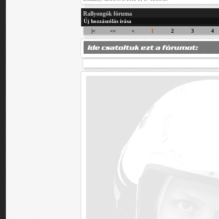
Rallyongók fóruma
Új hozzászólás írása
|<
<<
<
1
2
3
4