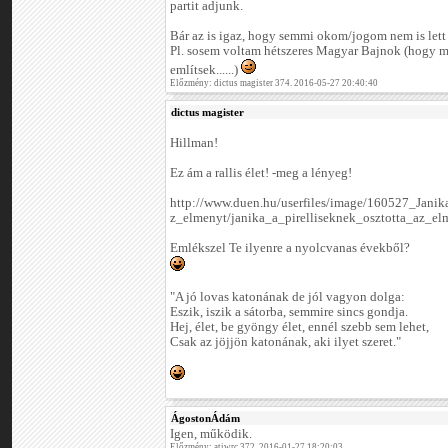
partit adjunk.
Bár az is igaz, hogy semmi okom/jogom nem is lett 
Pl. sosem voltam hétszeres Magyar Bajnok (hogy m
említsek......)
Előzmény: dictus magister 374. 2016-05-27 20:40:40
dictus magister
Hillman!
Ez ám a rallis élet! -meg a lényeg!
http://www.duen.hu/userfiles/image/160527_Jani
z_elmenyt/janika_a_pirelliseknek_osztotta_az_el
Emlékszel Te ilyenre a nyolcvanas évekből?
"A jó lovas katonának de jól vagyon dolga:
Eszik, iszik a sátorba, semmire sincs gondja.
Hej, élet, be gyöngy élet, ennél szebb sem lehet,
Csak az jöjjön katonának, aki ilyet szeret."
ÁgostonÁdám
Igen, működik.
Előzmény: atiwrc 372. 2016-01-27 18:20:03