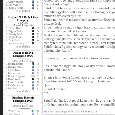
A motorsport pénzügyi része csalásra,a költségvetés
7.
Csáthy Miklós
34
"okosságokra" épül.
8.
Nagy Gábor
27
Látókörünkben épp úgy a nagy-ismert csapatok,min
9.
Ruszkai Attila
24
teljes táblázat
Korábban gyakori volt a biztosítási okosságok is,jó 
minden edzés,verseny előtt.
Peugeot 208 Rally4 Cup
Szinte mindenhol tapasztalható az irreális túlszá
Hungary
a 3.futam,
visszaélések.
a Mecsek Rallye után
Ebben ludasak a nagy cégek is,akik szponzor pénze
1.
Faltusz Dávid
38
visszaosztást kérnek és kapnak.
2.
Zagyva Dorka
34
3.
Herczig Patrik
29
A cikkben szereplő példánál maradva,miután a T.üg
4.
Hibján József
29
költségét,megkeressük "versenyzőként" a számlát/a
5.
Tellér Antal
16
mennyiért csinálnák...rendszerint tized(!) árat kapu
Bertalan Márton
-
Felhívnám a figyelmet,hogy az ilyen szintű költség
teljes táblázat
börtönt lehet kapni."
Országos Rally2
Bajnokság 2026
Egy másik, hogy nem eszik olyan forrón a kását...
a 3.futam,
a Mecsek Rallye után
1.
Békési Richárd
70
""Felhívnám a figyelmet,hogy az ilyen szintű költsé
2.
Himmer Attila
51
börtönt lehet kapni."
3.
Simon György
47
4.
Kerekes Bence
42
5.
Kóródi Koppány
31
Én meg felhívom a figyelmedet arra, hogy ha elég s
6.
Kiss László
30
ügyvédre, akkor lóf***t sem kapsz, pl. Győzike.
7.
Ruszó Krisztián
20
Questor
8.
Endrődi László
13
9.
Fóti Péter
11
K and H bróker
teljes táblázat
Stb.
Országos Historic
Sajnállak téged, dolgozol keményen, hogy elkapjáto
Bajnokság 2025
a 3.futam,
bíróságon meg jogszolgáltatás keretében elengedik
a Mecsek Rallye után
1. korcsoport
1.
Tóth István
76
Előzmény: dictus magister 381. 2017-04-26 19:32:33
2.
Metz Ferenc
51