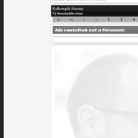
Rallyongók fóruma
Új hozzászólás írása
|<
<<
<
1
2
3
4