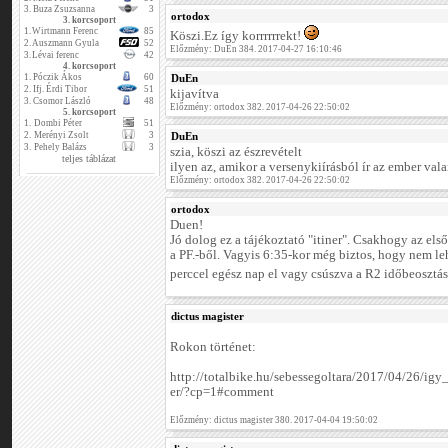
3.
Buza Zsuzsanna
3
ortodox
3. korcsoport
1.
Wirtmann Ferenc
85
Köszi.Ez így korrrrrrekt!
2.
Auszmann Gyula
52
Előzmény: DuEn 384. 2017-04-27 16:10:46
3.
Lévai ferenc
42
4. korcsoport
1.
Póczik Ákos
60
DuEn
2.
Ifj. Érdi Tibor
51
kijavítva
3.
Csomor László
48
Előzmény: ortodox 382. 2017-04-26 22:50:02
5. korcsoport
1.
Dombi Péter
51
2.
Merényi Zsolt
3
DuEn
3.
Pehely Balázs
3
szia, köszi az észrevételt
teljes táblázat
ilyen az, amikor a versenykiírásból ír az ember valam
Előzmény: ortodox 382. 2017-04-26 22:50:02
ortodox
Duen!
Jó dolog ez a tájékoztató "itiner". Csakhogy az els
a PF.-ből. Vagyis 6:35-kor még biztos, hogy nem le
perccel egész nap el vagy csúszva a R2 időbeosztá
dictus magister
Rokon történet:
http://totalbike.hu/sebessegoltara/2017/04/26/ig
er/?cp=1#comment
Előzmény: dictus magister 380. 2017-04-04 19:50:02