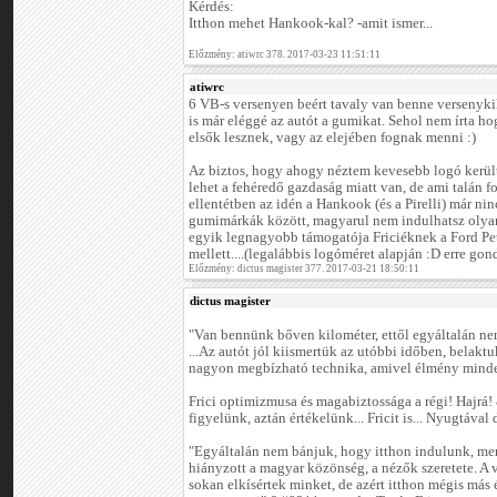
Kérdés:
Itthon mehet Hankook-kal? -amit ismer...
Előzmény: atiwrc 378. 2017-03-23 11:51:11
atiwrc
6 VB-s versenyen beért tavaly van benne versenykil
is már eléggé az autót a gumikat. Sehol nem írta 
elsők lesznek, vagy az elejében fognak menni :)
Az biztos, hogy ahogy néztem kevesebb logó került f
lehet a fehéredő gazdaság miatt van, de ami talán f
ellentétben az idén a Hankook (és a Pirelli) már ninc
gumimárkák között, magyarul nem indulhatsz olya
egyik legnagyobb támogatója Friciéknek a Ford Pet
mellett....(legalábbis logóméret alapján :D erre go
Előzmény: dictus magister 377. 2017-03-21 18:50:11
dictus magister
"Van bennünk bőven kilométer, ettől egyáltalán nem
...Az autót jól kiismertük az utóbbi időben, belakt
nagyon megbízható technika, amivel élmény minden
Frici optimizmusa és magabiztossága a régi! Hajr
figyelünk, aztán értékelünk... Fricit is... Nyugtával 
"Egyáltalán nem bánjuk, hogy itthon indulunk, me
hiányzott a magyar közönség, a nézők szeretete. A 
sokan elkísértek minket, de azért itthon mégis más 