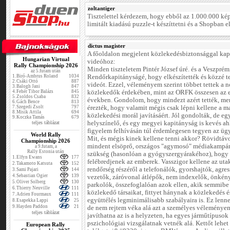
zoltantiger
Tisztelettel kérdezem, hogy ebből az 1.000.000 ké
limitált kiadású puzzle-t készíttetni és a Shopban e
dictus magister
A főoldalon megjelent közlekedésbiztonsággal kap
Hungarian Virtual
videóhoz:
Rally Championship 2026
Minden tiszteletem Pintér József úré. és a Veszprém
az 5.futam után
1.
Biró-Ambrus Roland
1034
Rendőrkapitányságé, hogy elkészítették és közzé te
2.
Csáki Ottó
887
videót. Ezzel, véleményem szerint többet tettek a 
3.
Balogh Jani
847
4.
Fehér Tibor Balázs
845
közlekedők érdekében, mint az ORFK összesen az 
5.
Zsoldos Csaba
832
években. Gondolom, hogy mindezt azért tették, me
6.
Gách Bence
813
7.
Szegedi Zsolt
797
érezték, hogy valamit mégis csak lépni kellene a m
8.
Misik Attila
694
közlekedési morál javításáért. Jól gondolták, de egy
9.
Koczka Tamás
679
teljes táblázat
helyszínelő, és egy megyei kapitányság is kevés a
figyelem felhívásán túl érdemlegesen tegyen az üg
World Rally
Mit, és mégis kinek kellene tenni akkor? Rövidtáv
Championship 2026
mindent elsöprő, országos "agymosó" médiakampá
a 9.futam, a
Rally Estonia után
szükség (hasonlóan a gyógyszergyárakéhoz), hogy
1.
Elfyn Ewans
177
felébredjenek az emberek. Vasszigor kellene az uta
2.
Takamoto Katsuta
152
rendőrség részéről a telefonálók, gyorshajtók, agre
3.
Sami Pajari
144
4.
Sebastian Ogier
139
vezetők, záróvonal átlépők, nem indexelők, önkén
5.
Oliver Solberg
130
parkolók, összefoglalóan azok ellen, akik semmibe
6.
Thierry Neuville
111
közlekedő társaikat, fittyet hánynak a közlekedés é
7.
Adrien Fourmaux
111
együttélés legminimálisabb szabályaira is. Ez len
8.
Esapekka Lappi
25
9.
Hayden Paddon
21
de nem rejtem véka alá azt a személyes véleménye
teljes táblázat
javíthatna az is a helyzeten, ha egyes járműtípusok
pszichológiai vizsgálatnak vetnék alá. Kettőt lehet
European Rally