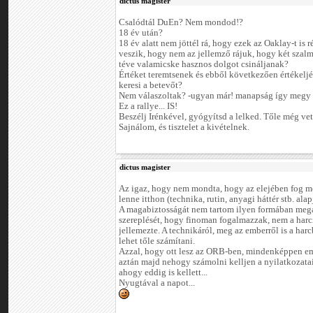
dictus magister
Csalódtál DuEn? Nem mondod!?
18 év után?
18 év alatt nem jöttél rá, hogy ezek az Oaklay-t is r
veszik, hogy nem az jellemző rájuk, hogy két szalm
téve valamicske hasznos dolgot csináljanak?
Értéket teremtsenek és ebből következően értékelj
keresi a betevőt?
Nem válaszoltak? -ugyan már! manapság így megy 
Ez a rallye... IS!
Beszélj Irénkével, gyógyítsd a lelked. Tőle még vet
Sajnálom, és tisztelet a kivételnek.
dictus magister
Az igaz, hogy nem mondta, hogy az elejében fog men
lenne itthon (technika, rutin, anyagi háttér stb. alap
A magabiztosságát nem tartom ilyen formában mega
szereplését, hogy finoman fogalmazzak, nem a harc
jellemezte. A technikáról, meg az emberről is a har
lehet tőle számítani.
Azzal, hogy ott lesz az ORB-ben, mindenképpen em
aztán majd nehogy számolni kelljen a nyilatkozata
ahogy eddig is kellett...
Nyugtával a napot...