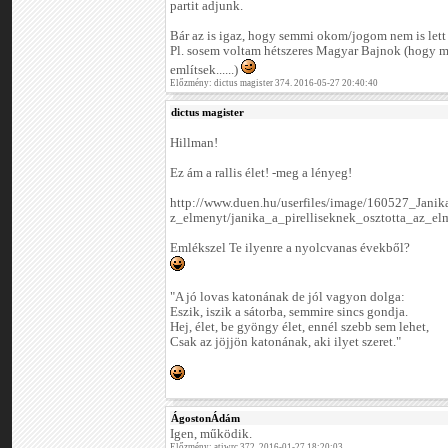
partit adjunk.
Bár az is igaz, hogy semmi okom/jogom nem is lett 
Pl. sosem voltam hétszeres Magyar Bajnok (hogy m
említsek......)
Előzmény: dictus magister 374. 2016-05-27 20:40:40
dictus magister
Hillman!
Ez ám a rallis élet! -meg a lényeg!
http://www.duen.hu/userfiles/image/160527_Jani
z_elmenyt/janika_a_pirelliseknek_osztotta_az_el
Emlékszel Te ilyenre a nyolcvanas évekből?
"A jó lovas katonának de jól vagyon dolga:
Eszik, iszik a sátorba, semmire sincs gondja.
Hej, élet, be gyöngy élet, ennél szebb sem lehet,
Csak az jöjjön katonának, aki ilyet szeret."
ÁgostonÁdám
Igen, működik.
Előzmény: atiwrc 372. 2016-01-27 18:20:03