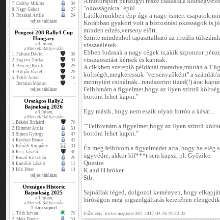
A motorsport pénzügyi része csalásra,a költségvetés
7.
Csáthy Miklós
34
"okosságokra" épül.
8.
Nagy Gábor
27
Látókörünkben épp úgy a nagy-ismert csapatok,min
9.
Ruszkai Attila
24
teljes táblázat
Korábban gyakori volt a biztosítási okosságok is,jó 
minden edzés,verseny előtt.
Peugeot 208 Rally4 Cup
Szinte mindenhol tapasztalható az irreális túlszá
Hungary
a 3.futam,
visszaélések.
a Mecsek Rallye után
Ebben ludasak a nagy cégek is,akik szponzor pénze
1.
Faltusz Dávid
38
visszaosztást kérnek és kapnak.
2.
Zagyva Dorka
34
3.
Herczig Patrik
29
A cikkben szereplő példánál maradva,miután a T.üg
4.
Hibján József
29
költségét,megkeressük "versenyzőként" a számlát/a
5.
Tellér Antal
16
mennyiért csinálnák...rendszerint tized(!) árat kapu
Bertalan Márton
-
Felhívnám a figyelmet,hogy az ilyen szintű költség
teljes táblázat
börtönt lehet kapni."
Országos Rally2
Bajnokság 2026
Egy másik, hogy nem eszik olyan forrón a kását...
a 3.futam,
a Mecsek Rallye után
1.
Békési Richárd
70
""Felhívnám a figyelmet,hogy az ilyen szintű költsé
2.
Himmer Attila
51
börtönt lehet kapni."
3.
Simon György
47
4.
Kerekes Bence
42
5.
Kóródi Koppány
31
Én meg felhívom a figyelmedet arra, hogy ha elég s
6.
Kiss László
30
ügyvédre, akkor lóf***t sem kapsz, pl. Győzike.
7.
Ruszó Krisztián
20
Questor
8.
Endrődi László
13
9.
Fóti Péter
11
K and H bróker
teljes táblázat
Stb.
Országos Historic
Sajnállak téged, dolgozol keményen, hogy elkapjáto
Bajnokság 2025
a 3.futam,
bíróságon meg jogszolgáltatás keretében elengedik
a Mecsek Rallye után
1. korcsoport
1.
Tóth István
76
Előzmény: dictus magister 381. 2017-04-26 19:32:33
2.
Metz Ferenc
51