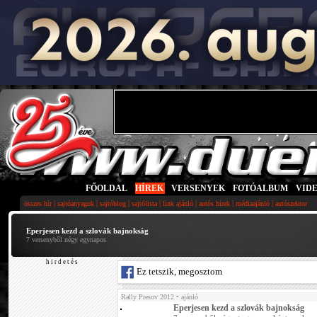
FŐOLDAL
|
HÍREK
|
VERSENYEK
|
FOTÓALBUM
|
VID
|
|
|
|
|
|
|
összes hír
sajtóanyagok
sajtóblog
sajtólista
link ajánló
autós hírek
médiaajánló
autószektor
Eperjesen kezd a szlovák bajnokság
7 versenyből négy egynapos
h i r d e t é s
Ez tetszik, megosztom
Rally Presov 2012
• ajánló
Eperjesen kezd a szlovák bajnokság