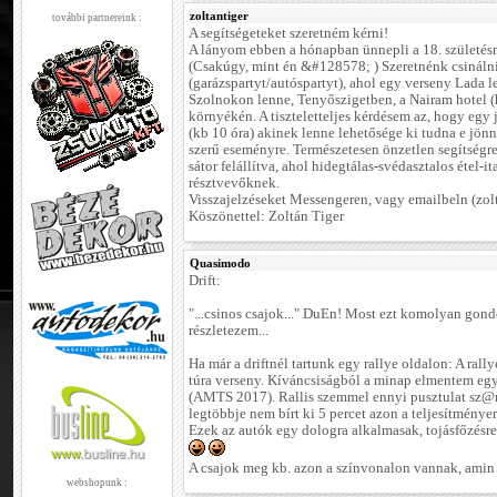
zoltantiger
további partnereink :
A segítségeteket szeretném kérni!
A lányom ebben a hónapban ünnepli a 18. születésn
(Csakúgy, mint én &#128578; ) Szeretnénk csinálni
(garázspartyt/autóspartyt), ahol egy verseny Lada l
Szolnokon lenne, Tenyőszigetben, a Nairam hotel (
környékén. A tiszteletteljes kérdésem az, hogy egy 
(kb 10 óra) akinek lenne lehetősége ki tudna e jön
szerű eseményre. Természetesen önzetlen segítség
sátor felállítva, ahol hidegtálas-svédasztalos étel-it
résztvevőknek.
Visszajelzéseket Messengeren, vagy emailbeln (zo
Köszönettel: Zoltán Tiger
Quasimodo
Drift:
"...csinos csajok..." DuEn! Most ezt komolyan gond
részletezem...
Ha már a driftnél tartunk egy rallye oldalon: A ral
túra verseny. Kíváncsiságból a minap elmentem egy 
(AMTS 2017). Rallis szemmel ennyi pusztulat sz@rt
legtöbbje nem bírt ki 5 percet azon a teljesítmény
Ezek az autók egy dologra alkalmasak, tojásfőzésre
A csajok meg kb. azon a színvonalon vannak, amin 
webshopunk :