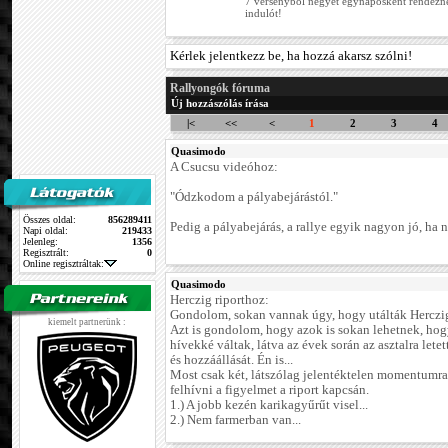
7 versenyből négyet egynaposként rendez
indulót!
Kérlek jelentkezz be, ha hozzá akarsz szólni!
Rallyongók fóruma
Új hozzászólás írása
|<
<<
<
1
2
3
4
Quasimodo
A Csucsu videóhoz:
"Ódzkodom a pályabejárástól."
Összes oldal:
856289411
Pedig a pályabejárás, a rallye egyik nagyon jó, ha n
Napi oldal:
219433
Jelenleg:
1356
Regisztrált:
0
Online regisztráltak:
Quasimodo
Herczig riporthoz:
Gondolom, sokan vannak úgy, hogy utálták Herczig 
kiemelt partnerünk :
Azt is gondolom, hogy azok is sokan lehetnek, hog
hívekké váltak, látva az évek során az asztalra letet
és hozzáállását. Én is...
Most csak két, látszólag jelentéktelen momentumr
felhívni a figyelmet a riport kapcsán.
1.) A jobb kezén karikagyűrűt visel...
2.) Nem farmerban van...