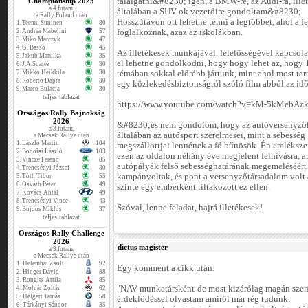
Championship 2025
találgatni&#8230; igen, a BMW-re, az Audi-ra, ille
a 4.futam,
általában a SUV-ok vezetőire gondoltam&#8230;
a Rally Poland után
Hosszútávon ott lehetne tenni a legtöbbet, ahol a f
1.
Teemu Suninen
80
2.
Andrea Mabelini
57
foglalkoznak, azaz az iskolákban.
3.
Miko Marczyk
47
4.
G. Basso
45
Az illetékesek munkájával, felelősségével kapcsola
5.
Jakub Matulka
35
el lehetne gondolkodni, hogy hogy lehet az, hogy
6.
J.A.Suarez
30
7.
Mikko Heikkila
30
témában sokkal előrébb jártunk, mint ahol most tar
8.
Roberto Dapra
30
egy közlekedésbiztonságról szóló film abból az idő
9.
Marco Bulacia
30
teljes táblázat
https://www.youtube.com/watch?v=kM-5kMebAz
Országos Rally Bajnokság
2026
&#8230;és nem gondolom, hogy az autóversenyző
a 3.futam,
általában az autósport szerelmesei, mint a sebesség
a Mecsek Rallye után
1.
László Martin
104
megszállottjai lennének a fő bűnösök. Én emlékszem
2.
Bodolai László
103
ezen az oldalon néhány éve megjelent felhívásra, 
3.
Vincze Ferenc
85
autópályák felső sebességhatárának megemeléséért
4.
Trencsényi József
80
kampányoltak, és pont a versenyzőtársadalom volt 
5.
Tóth Tibor
55
6.
Osváth Péter
49
szinte egy emberként tiltakozott ez ellen.
7.
Kovács Antal
49
8.
Trencsényi Vince
43
Szóval, lenne feladat, hajrá illetékesek!
9.
Bujdos Miklós
37
teljes táblázat
Országos Rally Challenge
2026
dictus magister
a 3.futam,
a Mecsek Rallye után
1.
Helembai Zsolt
92
Egy komment a cikk után:
2.
Hinger Dávid
88
3.
Rongits Attila
85
"NAV munkatársként-de most kizárólag magán szem
4.
Molnár Zoltán
62
5.
Helgert Tamás
58
érdeklődéssel olvastam amiről már rég tudunk:
6.
Tárkányi Sándor
35