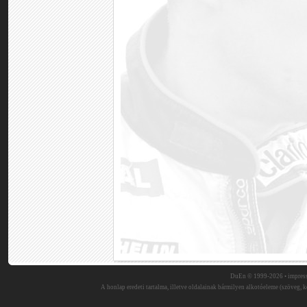
DuEn © 1999-2026 •
impres
A honlap eredeti tartalma, illetve oldalainak bármilyen alkotóeleme (szöveg, ké