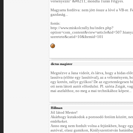
versenyezni" &#8211; mondta Turán Frigyes.
Magyarra fordítva: nem jött össze a lóvé a VB-re. F
gazdaság...
forrás:
http://www.miskolcrally.hu/index.php?
option=com_content&view=article&id=507:hianyz
szeretete&catid=10&Itemid=101
dictus magister
Megnézve a Jana videót, és látva, hogy a hidas előtt
lassítva (előtte egy lassítóval), az a véleményem, ho
egy kretén, rallye gyilkos! De az egyetemlegesen b
ott nem látott autót elfordulni. Pl. széria Zsigát, va
mai aszfalthoz, no meg a mai technikához képest...
Hillman
Jól látod Mester!
Akárhogy kutakodok a porosodó fotóim között, nem
emlékeket.
Anno meg nem fordult volna a fejünkben, hogy egy
autóval, olasz gumikon, Királyszentistván határáb