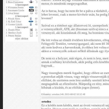
löketet? Ennek anyagi vonzata maximum a szerelők
3.
Buza Zsuzsanna
3
motor, és mindenki megnyugodhat.
3. korcsoport
1.
Wirtmann Ferenc
85
2.
Auszmann Gyula
52
Az is furcsa, hogy ha nem fér be a pálca a tűzfaltól
3.
Lévai ferenc
42
lehet levenni, csak a motor kivétele után, ha pedig
4. korcsoport
levenni?
1.
Póczik Ákos
60
2.
Ifj. Érdi Tibor
51
3.
Csomor László
48
Szóval ez a történet egy állatorvosi ló, szerepelne
5. korcsoport
a versenyzőktől, ATB, aki (finoman szólva) nincs a
1.
Dombi Péter
51
versenyző, aki kiszúrásnak éli meg, ha bontásra vis
2.
Merényi Zsolt
3
3.
Pehely Balázs
3
teljes táblázat
Ha lett volna az elmúlt években következetes, elfog
Felügyelő Testület, versenyigazgató, aki nem fél 30
aki nem kedvez a haveroknak, és ehhez lett volna e
akkor a versenyzők zokszó nélkül állnának egy ily
De nem ez a helyzet, már régen, és nem is lesz, mer
annak a néhány kivételnek, akik pedig erős kisebb
fogynak...
Nagy összegben merek fogadni, hogy ebben az esetb
a pontokat adják vissza, vagy mégis visszavonják (e
eltiltást, de szerinten nem lesz szabály szerinti k
megtagadták az ellenőrzést. Márpedig ez tény, min
hibásak a kizárás, és az eltiltás jogos (lenne).
Előzmény: ortodox 546. 2015-08-02 10:52:48
ortodox
Ez a kérdés nem kérdés, mert az óvott versenyző sajá