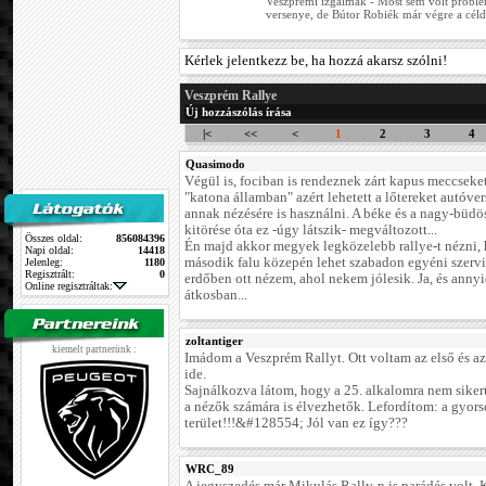
Veszprémi izgalmak - Most sem volt probl
versenye, de Bútor Robiék már végre a cél
Kérlek jelentkezz be, ha hozzá akarsz szólni!
Veszprém Rallye
Új hozzászólás írása
|<
<<
<
1
2
3
4
Quasimodo
Végül is, fociban is rendeznek zárt kapus meccseket
"katona államban" azért lehetett a lőtereket autóve
annak nézésére is használni. A béke és a nagy-büd
kitörése óta ez -úgy látszik- megváltozott...
Összes oldal:
856084396
Én majd akkor megyek legközelebb rallye-t nézni,
Napi oldal:
14418
második falu közepén lehet szabadon egyéni szervi
Jelenleg:
1180
Regisztrált:
0
erdőben ott nézem, ahol nekem jólesik. Ja, és annyi
Online regisztráltak:
átkosban...
zoltantiger
kiemelt partnerünk :
Imádom a Veszprém Rallyt. Ott voltam az első és a
ide.
Sajnálkozva látom, hogy a 25. alkalomra nem sikerü
a nézők számára is élvezhetők. Lefordítom: a gyors
terület!!!&#128554; Jól van ez így???
WRC_89