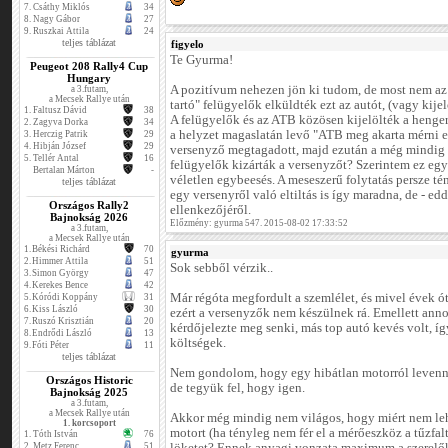
7.
Csáthy Miklós
34
8.
Nagy Gábor
27
9.
Ruszkai Attila
24
teljes táblázat
figyelo
Te Gyurma!
Peugeot 208 Rally4 Cup
Hungary
A pozitívum nehezen jön ki tudom, de most nem az 
a 3.futam,
a Mecsek Rallye után
tartó" felügyelők elküldték ezt az autót, (vagy kijel
1.
Faltusz Dávid
38
A felügyelők és az ATB közösen kijelölték a henger
2.
Zagyva Dorka
34
a helyzet magaslatán levő "ATB meg akarta mérni 
3.
Herczig Patrik
29
4.
Hibján József
29
versenyző megtagadott, majd ezután a még mindig "
5.
Tellér Antal
16
felügyelők kizárták a versenyzőt? Szerintem ez egy
Bertalan Márton
-
véletlen egybeesés. A meseszerű folytatás persze tény
teljes táblázat
egy versenyről való eltiltás is így maradna, de - e
Országos Rally2
ellenkezőjéről.
Bajnokság 2026
Előzmény: gyurma 547. 2015-08-02 17:33:52
a 3.futam,
a Mecsek Rallye után
1.
Békési Richárd
70
gyurma
2.
Himmer Attila
51
Sok sebből vérzik..
3.
Simon György
47
4.
Kerekes Bence
42
Már régóta megfordult a szemlélet, és mivel évek ót
5.
Kóródi Koppány
31
6.
Kiss László
30
ezért a versenyzők nem készülnek rá. Emellett an
7.
Ruszó Krisztián
20
kérdőjelezte meg senki, más top autó kevés volt, í
8.
Endrődi László
13
költségek.
9.
Fóti Péter
11
teljes táblázat
Nem gondolom, hogy egy hibátlan motorról levenni
Országos Historic
de tegyük fel, hogy igen.
Bajnokság 2025
a 3.futam,
a Mecsek Rallye után
Akkor még mindig nem világos, hogy miért nem lehe
1. korcsoport
motort (ha tényleg nem fér el a mérőeszköz a tűzfal
1.
Tóth István
76
2.
Metz Ferenc
51