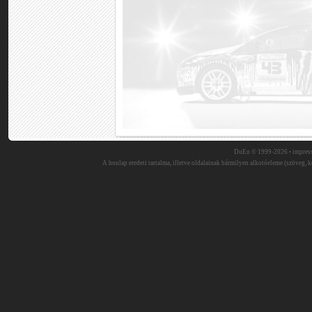
DuEn © 1999-2026 •
impres
A honlap eredeti tartalma, illetve oldalainak bármilyen alkotóeleme (szöveg, ké