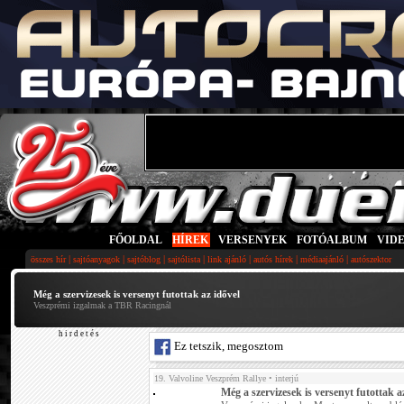
FŐOLDAL
|
HÍREK
|
VERSENYEK
|
FOTÓALBUM
|
VID
|
|
|
|
|
|
|
összes hír
sajtóanyagok
sajtóblog
sajtólista
link ajánló
autós hírek
médiaajánló
autószektor
Még a szervizesek is versenyt futottak az idővel
Veszprémi izgalmak a TBR Racingnál
h i r d e t é s
Ez tetszik, megosztom
19. Valvoline Veszprém Rallye
• interjú
Még a szervizesek is versenyt futottak a