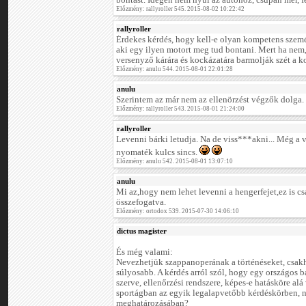
bontást. Idegen nem nyúl az autóhoz, csupán mér,
Előzmény: rallyroller 545. 2015-08-02 10:22:42
rallyroller
Érdekes kérdés, hogy kell-e olyan kompetens szemé
aki egy ilyen motort meg tud bontani. Mert ha nem,
versenyző kárára és kockázatára barmolják szét a ko
Előzmény: anulu 544. 2015-08-01 22:01:28
anulu
Szerintem az már nem az ellenörzést végzők dolga.
Előzmény: rallyroller 543. 2015-08-01 21:24:00
rallyroller
Levenni bárki letudja. Na de viss***akni... Még a 
nyomaték kulcs sincs.
Előzmény: anulu 542. 2015-08-01 13:07:10
anulu
Mi az,hogy nem lehet levenni a hengerfejet,ez is c
összefogatva.
Előzmény: ortodox 539. 2015-07-30 14:06:10
dictus magister
És még valami:
Nevezhetjük szappanoperának a történéseket, csak
súlyosabb. A kérdés arról szól, hogy egy országos b
szerve, ellenőrzési rendszere, képes-e hatásköre alá
sportágban az egyik legalapvetőbb kérdéskörben, n
meghatározásában?