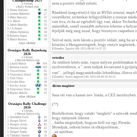
Championship 2025
nem a pozitív oldalt erősíti.
a 4.futam,
a Rally Poland után
1.
Teemu Suninen
80
Ráadásul (nagyrészt) ő írja az RVSzt rosszul, majd 
2.
Andrea Mabelini
57
vezetőként, technikai felügyelőként a rosszat másk
3.
Miko Marczyk
47
4.
G. Basso
45
van írva, és ha az egészből ügy van, akkor Technika
5.
Jakub Matulka
35
másodfok, ennél rosszabb nehezen lehetne a helyze
6.
J.A.Suarez
30
fejeljük még meg azzal, hogy bizonyos csapathoz i
7.
Mikko Heikkila
30
8.
Roberto Dapra
30
9.
Marco Bulacia
30
Szóval nem, nem látom a pozitív oldalt, még ha az
teljes táblázat
köszöni a Hungaroringnek, hogy ennyit segítenek, 
Előzmény: figyelo 548. 2015-08-06 14:37:15
Országos Rally Bajnokság
2026
a 3.futam,
ortodox
a Mecsek Rallye után
Az említett kérés után, vajon milyen problémákat 
1.
László Martin
104
nyelvterületen, a "..nem tudjuk kicsavarni a gyújt
2.
Bodolai László
103
3.
Vincze Ferenc
85
van"... jellegű magyarázkodás lefordítása, illetve e
4.
Trencsényi József
80
Előzmény: dictus magister 549. 2015-08-06 18:44:53
5.
Tóth Tibor
55
6.
Osváth Péter
49
dictus magister
7.
Kovács Antal
49
8.
Trencsényi Vince
43
9.
Bujdos Miklós
37
Sasa ott van a kassai nev. listán, a CEZ mezőnyben.
teljes táblázat
Országos Rally Challenge
(??)
2026
a 3.futam,
Borítékolom, hogy valaki "megkéri" a szlovák rend
a Mecsek Rallye után
1.
Helembai Zsolt
92
hogy mérjenek löketet.
2.
Hinger Dávid
88
...hátha megtudjuk, hogyan kell ezt egy Fiestán.
3.
Rongits Attila
85
Mondjuk, nekem lenne rá elképzelésem...
4.
Molnár Zoltán
62
...az autóban.
5.
Helgert Tamás
58
6.
Tárkányi Sándor
35