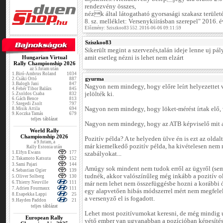
rendezvény összes,
nézk által látogatható gyorsasági szakasz területé
8. sz. melléklet: Versenykiírásban szerepel" 2016.
Előzmény: Sziszkoo83 552. 2016-06-06 09:11:59
Sziszkoo83
Sikerült megint a szervezés,talán ideje lenne uj pál
Hungarian Virtual
amit esetleg nézni is lehet nem elzárt
Rally Championship 2026
az 5.futam után
1.
Biró-Ambrus Roland
1034
gyurma
2.
Csáki Ottó
887
3.
Balogh Jani
847
Nagyon nem mindegy, hogy előre leírt helyezettet v
4.
Fehér Tibor Balázs
845
jelölték ki.
5.
Zsoldos Csaba
832
6.
Gách Bence
813
7.
Szegedi Zsolt
797
Nagyon nem mindegy, hogy löket-mérést írtak elő, 
8.
Misik Attila
694
9.
Koczka Tamás
679
teljes táblázat
Nagyon nem mindegy, hogy az ATB képviselő mit ad
World Rally
Championship 2026
Pozitív példa? A te helyeden ülve én is ezt az oldal
a 9.futam, a
már kiemelkedő pozitív példa, ha kivételesen nem 
Rally Estonia után
1.
Elfyn Ewans
177
szabályokat...
2.
Takamoto Katsuta
152
3.
Sami Pajari
144
Amúgy sok mindent nem tudok erről az ügyről (sem)
4.
Sebastian Ogier
139
tudnék, akkor valószínűleg még inkább a pozitív ol
5.
Oliver Solberg
130
6.
Thierry Neuville
111
már nem lehet nem összefüggésbe hozni a korábbi 
7.
Adrien Fourmaux
111
egy alapvetően hibás módszerrel mért nem megfelelő
8.
Esapekka Lappi
25
a versenyző el is fogadott.
9.
Hayden Paddon
21
teljes táblázat
Lehet most pozitívumokat keresni, de még mindig 
European Rally
vétő ember van ugyanabban a pozícióban képesítés 