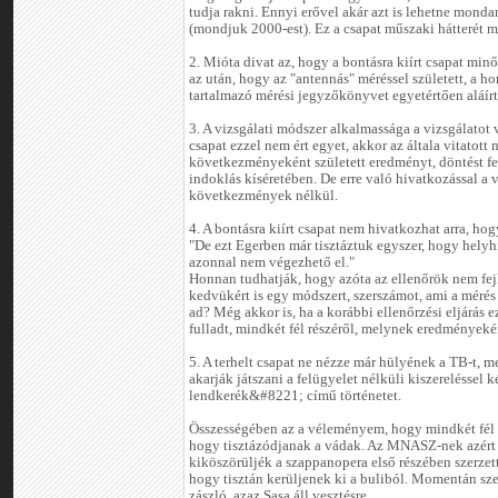
tudja rakni. Ennyi erővel akár azt is lehetne monda
(mondjuk 2000-est). Ez a csapat műszaki hátterét mi
2. Mióta divat az, hogy a bontásra kiírt csapat minő
az után, hogy az "antennás" méréssel született, a 
tartalmazó mérési jegyzőkönyvet egyetértően aláírták
3. A vizsgálati módszer alkalmassága a vizsgálatot v
csapat ezzel nem ért egyet, akkor az általa vitatott
következményeként született eredményt, döntést f
indoklás kíséretében. De erre való hivatkozással a
következmények nélkül.
4. A bontásra kiírt csapat nem hivatkozhat arra, hog
"De ezt Egerben már tisztáztuk egyszer, hogy helyhi
azonnal nem végezhető el."
Honnan tudhatják, hogy azóta az ellenőrök nem fejl
kedvükért is egy módszert, szerszámot, ami a mérés
ad? Még akkor is, ha a korábbi ellenőrzési eljárás e
fulladt, mindkét fél részéről, melynek eredményekén
5. A terhelt csapat ne nézze már hülyének a TB-t, 
akarják játszani a felügyelet nélküli kiszerelésse
lendkerék&#8221; című történetet.
Összességében az a véleményem, hogy mindkét fél r
hogy tisztázódjanak a vádak. Az MNASZ-nek azért 
kiköszörüljék a szappanopera első részében szerzet
hogy tisztán kerüljenek ki a buliból. Momentán s
zászló, azaz Sasa áll vesztésre.