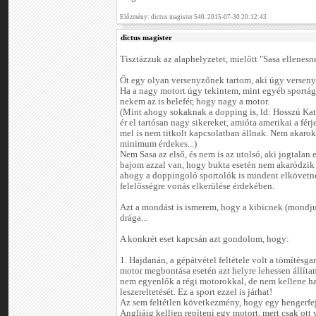
Előzmény: dictus magister 540. 2015-07-30 20:12:43
dictus magister
Tisztázzuk az alaphelyzetet, mielőtt "Sasa ellenesn
Őt egy olyan versenyzőnek tartom, aki úgy versenye
Ha a nagy motort úgy tekintem, mint egyéb sportá
nekem az is belefér, hogy nagy a motor.
(Mint ahogy sokaknak a dopping is, ld: Hosszú Kat
ér el tartósan nagy sikereket, amióta amerikai a férj
mel is nem titkolt kapcsolatban állnak. Nem akarok p
minimum érdekes...)
Nem Sasa az első, és nem is az utolsó, aki jogtalan 
bajom azzal van, hogy bukta esetén nem akaródzik
ahogy a doppingoló sportolók is mindent elkövetne
felelősségre vonás elkerülése érdekében.
Azt a mondást is ismerem, hogy a kibicnek (mondj
drága...
A konkrét eset kapcsán azt gondolom, hogy:
1. Hajdanán, a gépátvétel feltétele volt a tömítésgar
motor megbontása esetén azt helyre lehessen állíta
nem egyenlők a régi motorokkal, de nem kellene har
leszereltetését. Ez a sport ezzel is járhat!
Az sem feltétlen következmény, hogy egy hengerfej
Angliáig kelljen repíteni egy motort, mert csak ott 