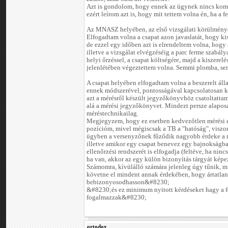
Azt is gondolom, hogy ennek az ügynek nincs kom
ezért leírom azt is, hogy mit tettem volna én, ha a 
Az MNASZ helyében, az első vizsgálati körülménye
Elfogadtam volna a csapat azon javaslatát, hogy kis
de ezzel egy időben azt is elrendeltem volna, hogy 
illetve a vizsgálat elvégzéséig a parc ferme szabály
helyi őrzéssel, a csapat költségére, majd a kiszere
jelenlétében végeztettem volna. Semmi plomba, se
A csapat helyében elfogadtam volna a beszerelt álla
ennek módszerével, pontosságával kapcsolatosan k
azt a mérésről készült jegyzőkönyvhöz csatoltattam
alá a mérési jegyzőkönyvet. Mindezt persze alapo
méréstechnikailag.
Megjegyzem, hogy ez esetben kedvezőtlen mérési 
pozícióm, mivel mégiscsak a TB a "hatóság", visz
ügyben a versenyzőnek fűződik nagyobb érdeke a m
illetve amikor egy csapat benevez egy bajnokságba,
ellenőrzési rendszerét is elfogadja (feltéve, ha nin
ha van, akkor az egy külön bizonyítás tárgyát képe
Számomra, kívülálló számára jelenleg úgy tűnik, mi
követne el mindent annak érdekében, hogy ártatla
bebizonyosodhasson&#8230;
&#8230;és ez minimum nyitott kérdéseket hagy a 
fogalmazzak&#8230;
ortodox