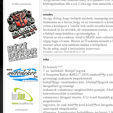
A jegyszedés már Mikulás Rally-n is parádés volt. 
körforgalomban állt a sor. Cirka egy órás araszolás u
további partnereink :
ortodox
Az egy dolog, hogy belépőt szednek, manapság eze
Számomra az a furcsa, hogy ez az információ a kiírá
volna a honlapon a "nézők"nek szóló rovatba közzét
Javítsatok ki ha tévedek, de tudomásom szerint, a 
a belépő megvásárlása a gyorsaságikra. ;)
Viszont az utca embere -értsd a NÉZŐ- nem valószín
végig fogja olvasni. Hiszen az Ő számára készül
viszont sehol nem találtam utalást a belépőkre)
No de sebaj, majd a helyszínen észreveszi.
Előzmény: zoka 553. 2016-06-09 10:17:06
zoka
Ez komoly???
7. sz. melléklet: Belépő"jegyek
A Veszprém Rallye &#8217;2016 rendezője a néz
gyorsasági szakaszok megtekintését
belépjegy vásárlásához köti. A belépjegyek me
látogatható gyorsasági
szakaszok valamennyi megközelítési pontján. A b
balesetbiztosítást is tartalmaz
valamennyi látogató részére. A 12 évnél fiatalabb 
megtekintése
ingyenes, de csak felntt korú kísérvel látogatha
szervizpark megtekintése
webshopunk :
díjmentes. A rendezvény belépjegy ára bruttó 2.00