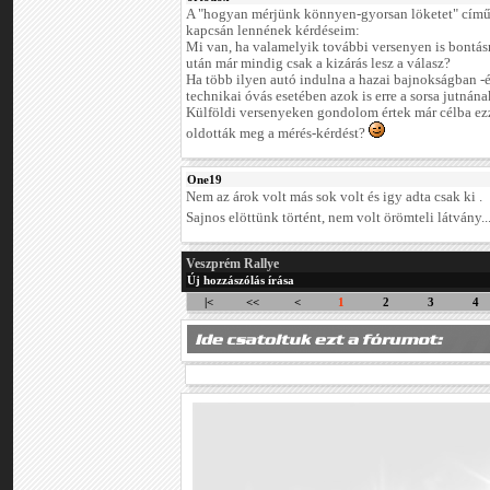
A "hogyan mérjünk könnyen-gyorsan löketet" című
kapcsán lennének kérdéseim:
Mi van, ha valamelyik további versenyen is bontásr
után már mindig csak a kizárás lesz a válasz?
Ha több ilyen autó indulna a hazai bajnokságban -
technikai óvás esetében azok is erre a sorsa jutnán
Külföldi versenyeken gondolom értek már célba ezz
oldották meg a mérés-kérdést?
One19
Nem az árok volt más sok volt és igy adta csak ki .
Sajnos elöttünk történt, nem volt örömteli látvány..
Veszprém Rallye
Új hozzászólás írása
|<
<<
<
1
2
3
4