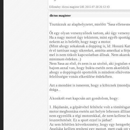
Előzmény: dictus magister 540. 2015-07-30 20:12:43
dictus magister
Tisztázzuk az alaphelyzetet, mielőtt "Sasa ellenesn
Őt egy olyan versenyzőnek tartom, aki úgy versenye
Ha a nagy motort úgy tekintem, mint egyéb sportá
nekem az is belefér, hogy nagy a motor.
(Mint ahogy sokaknak a dopping is, ld: Hosszú Kat
ér el tartósan nagy sikereket, amióta amerikai a férj
mel is nem titkolt kapcsolatban állnak. Nem akarok p
minimum érdekes...)
Nem Sasa az első, és nem is az utolsó, aki jogtalan 
bajom azzal van, hogy bukta esetén nem akaródzik
ahogy a doppingoló sportolók is mindent elkövetne
felelősségre vonás elkerülése érdekében.
Azt a mondást is ismerem, hogy a kibicnek (mondj
drága...
A konkrét eset kapcsán azt gondolom, hogy:
1. Hajdanán, a gépátvétel feltétele volt a tömítésgar
motor megbontása esetén azt helyre lehessen állíta
nem egyenlők a régi motorokkal, de nem kellene har
leszereltetését. Ez a sport ezzel is járhat!
Az sem feltétlen következmény, hogy egy hengerfej
Angliáig kelljen repíteni egy motort, mert csak ott 