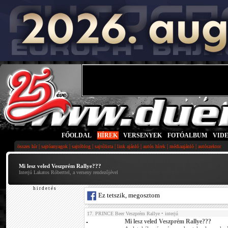
FŐOLDAL
|
HÍREK
|
VERSENYEK
|
FOTÓALBUM
|
VID
|
|
|
|
|
|
|
összes hír
sajtóanyagok
sajtóblog
sajtólista
link ajánló
autós hírek
médiaajánló
autószektor
Mi lesz veled Veszprém Rallye???
Interjú Lakatos Róberttel, a verseny rendezőjével
h i r d e t é s
Ez tetszik, megosztom
17. PRINCE Beer Veszprém Rallye
• interjú
Mi lesz veled Veszprém Rallye???