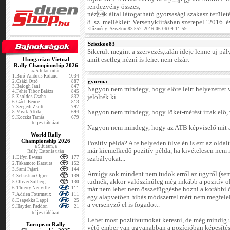
rendezvény összes,
nézk által látogatható gyorsasági szakasz területé
8. sz. melléklet: Versenykiírásban szerepel" 2016.
Előzmény: Sziszkoo83 552. 2016-06-06 09:11:59
Sziszkoo83
Sikerült megint a szervezés,talán ideje lenne uj pál
Hungarian Virtual
amit esetleg nézni is lehet nem elzárt
Rally Championship 2026
az 5.futam után
1.
Biró-Ambrus Roland
1034
gyurma
2.
Csáki Ottó
887
3.
Balogh Jani
847
Nagyon nem mindegy, hogy előre leírt helyezettet v
4.
Fehér Tibor Balázs
845
jelölték ki.
5.
Zsoldos Csaba
832
6.
Gách Bence
813
7.
Szegedi Zsolt
797
Nagyon nem mindegy, hogy löket-mérést írtak elő, 
8.
Misik Attila
694
9.
Koczka Tamás
679
teljes táblázat
Nagyon nem mindegy, hogy az ATB képviselő mit ad
World Rally
Championship 2026
Pozitív példa? A te helyeden ülve én is ezt az oldal
a 9.futam, a
már kiemelkedő pozitív példa, ha kivételesen nem 
Rally Estonia után
1.
Elfyn Ewans
177
szabályokat...
2.
Takamoto Katsuta
152
3.
Sami Pajari
144
Amúgy sok mindent nem tudok erről az ügyről (sem)
4.
Sebastian Ogier
139
tudnék, akkor valószínűleg még inkább a pozitív ol
5.
Oliver Solberg
130
6.
Thierry Neuville
111
már nem lehet nem összefüggésbe hozni a korábbi 
7.
Adrien Fourmaux
111
egy alapvetően hibás módszerrel mért nem megfelelő
8.
Esapekka Lappi
25
a versenyző el is fogadott.
9.
Hayden Paddon
21
teljes táblázat
Lehet most pozitívumokat keresni, de még mindig 
European Rally
vétő ember van ugyanabban a pozícióban képesítés 