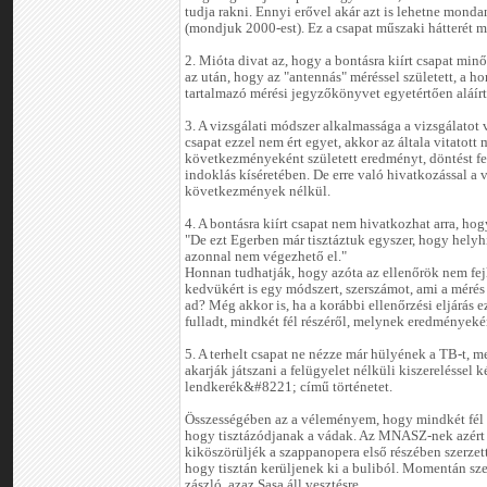
tudja rakni. Ennyi erővel akár azt is lehetne monda
(mondjuk 2000-est). Ez a csapat műszaki hátterét mi
2. Mióta divat az, hogy a bontásra kiírt csapat minő
az után, hogy az "antennás" méréssel született, a 
tartalmazó mérési jegyzőkönyvet egyetértően aláírták
3. A vizsgálati módszer alkalmassága a vizsgálatot v
csapat ezzel nem ért egyet, akkor az általa vitatott
következményeként született eredményt, döntést f
indoklás kíséretében. De erre való hivatkozással a
következmények nélkül.
4. A bontásra kiírt csapat nem hivatkozhat arra, hog
"De ezt Egerben már tisztáztuk egyszer, hogy helyhi
azonnal nem végezhető el."
Honnan tudhatják, hogy azóta az ellenőrök nem fejl
kedvükért is egy módszert, szerszámot, ami a mérés
ad? Még akkor is, ha a korábbi ellenőrzési eljárás e
fulladt, mindkét fél részéről, melynek eredményekén
5. A terhelt csapat ne nézze már hülyének a TB-t, 
akarják játszani a felügyelet nélküli kiszerelésse
lendkerék&#8221; című történetet.
Összességében az a véleményem, hogy mindkét fél r
hogy tisztázódjanak a vádak. Az MNASZ-nek azért 
kiköszörüljék a szappanopera első részében szerzet
hogy tisztán kerüljenek ki a buliból. Momentán s
zászló, azaz Sasa áll vesztésre.