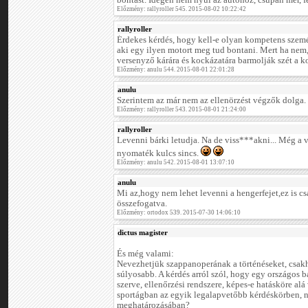
bontást. Idegen nem nyúl az autóhoz, csupán mér,
Előzmény: rallyroller 545. 2015-08-02 10:22:42
rallyroller
Érdekes kérdés, hogy kell-e olyan kompetens szemé
aki egy ilyen motort meg tud bontani. Mert ha nem,
versenyző kárára és kockázatára barmolják szét a ko
Előzmény: anulu 544. 2015-08-01 22:01:28
anulu
Szerintem az már nem az ellenörzést végzők dolga.
Előzmény: rallyroller 543. 2015-08-01 21:24:00
rallyroller
Levenni bárki letudja. Na de viss***akni... Még a 
nyomaték kulcs sincs.
Előzmény: anulu 542. 2015-08-01 13:07:10
anulu
Mi az,hogy nem lehet levenni a hengerfejet,ez is c
összefogatva.
Előzmény: ortodox 539. 2015-07-30 14:06:10
dictus magister
És még valami:
Nevezhetjük szappanoperának a történéseket, csak
súlyosabb. A kérdés arról szól, hogy egy országos b
szerve, ellenőrzési rendszere, képes-e hatásköre alá
sportágban az egyik legalapvetőbb kérdéskörben, n
meghatározásában?