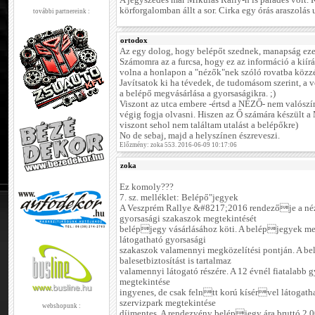
A jegyszedés már Mikulás Rally-n is parádés volt. 
körforgalomban állt a sor. Cirka egy órás araszolás u
további partnereink :
ortodox
Az egy dolog, hogy belépőt szednek, manapság eze
Számomra az a furcsa, hogy ez az információ a kiírá
volna a honlapon a "nézők"nek szóló rovatba közzét
Javítsatok ki ha tévedek, de tudomásom szerint, a 
a belépő megvásárlása a gyorsaságikra. ;)
Viszont az utca embere -értsd a NÉZŐ- nem valószín
végig fogja olvasni. Hiszen az Ő számára készül
viszont sehol nem találtam utalást a belépőkre)
No de sebaj, majd a helyszínen észreveszi.
Előzmény: zoka 553. 2016-06-09 10:17:06
zoka
Ez komoly???
7. sz. melléklet: Belépő"jegyek
A Veszprém Rallye &#8217;2016 rendezője a néz
gyorsasági szakaszok megtekintését
belépjegy vásárlásához köti. A belépjegyek me
látogatható gyorsasági
szakaszok valamennyi megközelítési pontján. A b
balesetbiztosítást is tartalmaz
valamennyi látogató részére. A 12 évnél fiatalabb 
megtekintése
ingyenes, de csak felntt korú kísérvel látogatha
szervizpark megtekintése
webshopunk :
díjmentes. A rendezvény belépjegy ára bruttó 2.00