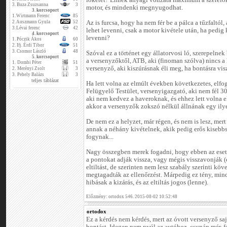
löketet? Ennek anyagi vonzata maximum a szerelők
3.
Buza Zsuzsanna
3
motor, és mindenki megnyugodhat.
3. korcsoport
1.
Wirtmann Ferenc
85
2.
Auszmann Gyula
52
Az is furcsa, hogy ha nem fér be a pálca a tűzfaltól
3.
Lévai ferenc
42
lehet levenni, csak a motor kivétele után, ha pedig
4. korcsoport
levenni?
1.
Póczik Ákos
60
2.
Ifj. Érdi Tibor
51
3.
Csomor László
48
Szóval ez a történet egy állatorvosi ló, szerepelne
5. korcsoport
a versenyzőktől, ATB, aki (finoman szólva) nincs a
1.
Dombi Péter
51
versenyző, aki kiszúrásnak éli meg, ha bontásra vis
2.
Merényi Zsolt
3
3.
Pehely Balázs
3
teljes táblázat
Ha lett volna az elmúlt években következetes, elfog
Felügyelő Testület, versenyigazgató, aki nem fél 30
aki nem kedvez a haveroknak, és ehhez lett volna e
akkor a versenyzők zokszó nélkül állnának egy ily
De nem ez a helyzet, már régen, és nem is lesz, mer
annak a néhány kivételnek, akik pedig erős kisebb
fogynak...
Nagy összegben merek fogadni, hogy ebben az esetb
a pontokat adják vissza, vagy mégis visszavonják (e
eltiltást, de szerinten nem lesz szabály szerinti k
megtagadták az ellenőrzést. Márpedig ez tény, min
hibásak a kizárás, és az eltiltás jogos (lenne).
Előzmény: ortodox 546. 2015-08-02 10:52:48
ortodox
Ez a kérdés nem kérdés, mert az óvott versenyző sajá