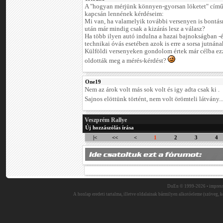
A "hogyan mérjünk könnyen-gyorsan löketet" című
kapcsán lennének kérdéseim:
Mi van, ha valamelyik további versenyen is bontásr
után már mindig csak a kizárás lesz a válasz?
Ha több ilyen autó indulna a hazai bajnokságban -
technikai óvás esetében azok is erre a sorsa jutnán
Külföldi versenyeken gondolom értek már célba ezz
oldották meg a mérés-kérdést?
One19
Nem az árok volt más sok volt és igy adta csak ki .
Sajnos elöttünk történt, nem volt örömteli látvány..
Veszprém Rallye
Új hozzászólás írása
|<
<<
<
1
2
3
4
DuEn © 1999-2026 •
impres
A honlap eredeti tartalma, illetve oldalainak bármilyen alkotóeleme (szöveg, ké