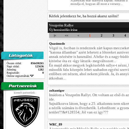
A pletykák már szárnyra kaptak: elmarad a
mondja el, hogyan áll most a verseny...
Kérlek jelentkezz be, ha hozzá akarsz szólni!
Veszprém Rallye
Új hozzászólás írása
|<
<<
<
1
2
3
4
Quasimodo
Végül is, fociban is rendeznek zárt kapus meccseket
"katona államban" azért lehetett a lőtereket autóve
annak nézésére is használni. A béke és a nagy-büd
kitörése óta ez -úgy látszik- megváltozott...
Összes oldal:
856430265
Én majd akkor megyek legközelebb rallye-t nézni,
Napi oldal:
125636
második falu közepén lehet szabadon egyéni szervi
Jelenleg:
1282
Regisztrált:
0
erdőben ott nézem, ahol nekem jólesik. Ja, és annyi
Online regisztráltak:
átkosban...
zoltantiger
kiemelt partnerünk :
Imádom a Veszprém Rallyt. Ott voltam az első és a
ide.
Sajnálkozva látom, hogy a 25. alkalomra nem sikerü
a nézők számára is élvezhetők. Lefordítom: a gyors
terület!!!&#128554; Jól van ez így???
WRC_89