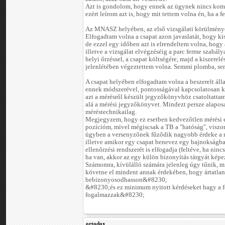
Azt is gondolom, hogy ennek az ügynek nincs kom
ezért leírom azt is, hogy mit tettem volna én, ha a 
Az MNASZ helyében, az első vizsgálati körülménye
Elfogadtam volna a csapat azon javaslatát, hogy kis
de ezzel egy időben azt is elrendeltem volna, hogy 
illetve a vizsgálat elvégzéséig a parc ferme szabály
helyi őrzéssel, a csapat költségére, majd a kiszere
jelenlétében végeztettem volna. Semmi plomba, se
A csapat helyében elfogadtam volna a beszerelt álla
ennek módszerével, pontosságával kapcsolatosan k
azt a mérésről készült jegyzőkönyvhöz csatoltattam
alá a mérési jegyzőkönyvet. Mindezt persze alapo
méréstechnikailag.
Megjegyzem, hogy ez esetben kedvezőtlen mérési 
pozícióm, mivel mégiscsak a TB a "hatóság", visz
ügyben a versenyzőnek fűződik nagyobb érdeke a m
illetve amikor egy csapat benevez egy bajnokságba,
ellenőrzési rendszerét is elfogadja (feltéve, ha nin
ha van, akkor az egy külön bizonyítás tárgyát képe
Számomra, kívülálló számára jelenleg úgy tűnik, mi
követne el mindent annak érdekében, hogy ártatla
bebizonyosodhasson&#8230;
&#8230;és ez minimum nyitott kérdéseket hagy a 
fogalmazzak&#8230;
ortodox