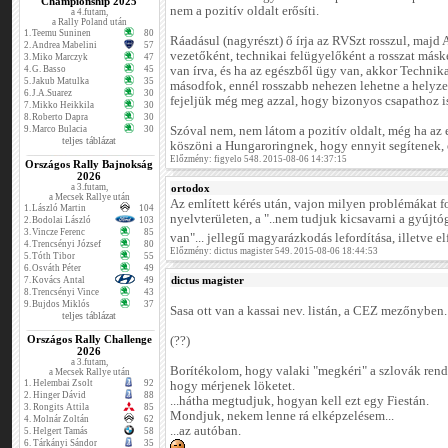
Championship 2025
nem a pozitív oldalt erősíti.
a 4.futam,
a Rally Poland után
1.
Teemu Suninen
80
Ráadásul (nagyrészt) ő írja az RVSzt rosszul, majd 
2.
Andrea Mabelini
57
vezetőként, technikai felügyelőként a rosszat másk
3.
Miko Marczyk
47
4.
G. Basso
45
van írva, és ha az egészből ügy van, akkor Technika
5.
Jakub Matulka
35
másodfok, ennél rosszabb nehezen lehetne a helyze
6.
J.A.Suarez
30
fejeljük még meg azzal, hogy bizonyos csapathoz i
7.
Mikko Heikkila
30
8.
Roberto Dapra
30
9.
Marco Bulacia
30
Szóval nem, nem látom a pozitív oldalt, még ha az
teljes táblázat
köszöni a Hungaroringnek, hogy ennyit segítenek, 
Előzmény: figyelo 548. 2015-08-06 14:37:15
Országos Rally Bajnokság
2026
a 3.futam,
ortodox
a Mecsek Rallye után
Az említett kérés után, vajon milyen problémákat 
1.
László Martin
104
nyelvterületen, a "..nem tudjuk kicsavarni a gyújt
2.
Bodolai László
103
3.
Vincze Ferenc
85
van"... jellegű magyarázkodás lefordítása, illetve e
4.
Trencsényi József
80
Előzmény: dictus magister 549. 2015-08-06 18:44:53
5.
Tóth Tibor
55
6.
Osváth Péter
49
dictus magister
7.
Kovács Antal
49
8.
Trencsényi Vince
43
9.
Bujdos Miklós
37
Sasa ott van a kassai nev. listán, a CEZ mezőnyben.
teljes táblázat
Országos Rally Challenge
(??)
2026
a 3.futam,
Borítékolom, hogy valaki "megkéri" a szlovák rend
a Mecsek Rallye után
1.
Helembai Zsolt
92
hogy mérjenek löketet.
2.
Hinger Dávid
88
...hátha megtudjuk, hogyan kell ezt egy Fiestán.
3.
Rongits Attila
85
Mondjuk, nekem lenne rá elképzelésem...
4.
Molnár Zoltán
62
...az autóban.
5.
Helgert Tamás
58
6.
Tárkányi Sándor
35