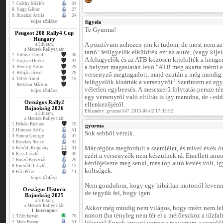
7.
Csáthy Miklós
34
8.
Nagy Gábor
27
9.
Ruszkai Attila
24
teljes táblázat
figyelo
Te Gyurma!
Peugeot 208 Rally4 Cup
Hungary
A pozitívum nehezen jön ki tudom, de most nem az 
a 3.futam,
a Mecsek Rallye után
tartó" felügyelők elküldték ezt az autót, (vagy kijel
1.
Faltusz Dávid
38
A felügyelők és az ATB közösen kijelölték a henger
2.
Zagyva Dorka
34
a helyzet magaslatán levő "ATB meg akarta mérni 
3.
Herczig Patrik
29
4.
Hibján József
29
versenyző megtagadott, majd ezután a még mindig "
5.
Tellér Antal
16
felügyelők kizárták a versenyzőt? Szerintem ez egy
Bertalan Márton
-
véletlen egybeesés. A meseszerű folytatás persze tény
teljes táblázat
egy versenyről való eltiltás is így maradna, de - e
Országos Rally2
ellenkezőjéről.
Bajnokság 2026
Előzmény: gyurma 547. 2015-08-02 17:33:52
a 3.futam,
a Mecsek Rallye után
1.
Békési Richárd
70
gyurma
2.
Himmer Attila
51
Sok sebből vérzik..
3.
Simon György
47
4.
Kerekes Bence
42
Már régóta megfordult a szemlélet, és mivel évek ót
5.
Kóródi Koppány
31
6.
Kiss László
30
ezért a versenyzők nem készülnek rá. Emellett an
7.
Ruszó Krisztián
20
kérdőjelezte meg senki, más top autó kevés volt, í
8.
Endrődi László
13
költségek.
9.
Fóti Péter
11
teljes táblázat
Nem gondolom, hogy egy hibátlan motorról levenni
Országos Historic
de tegyük fel, hogy igen.
Bajnokság 2025
a 3.futam,
a Mecsek Rallye után
Akkor még mindig nem világos, hogy miért nem lehe
1. korcsoport
motort (ha tényleg nem fér el a mérőeszköz a tűzfal
1.
Tóth István
76
2.
Metz Ferenc
51