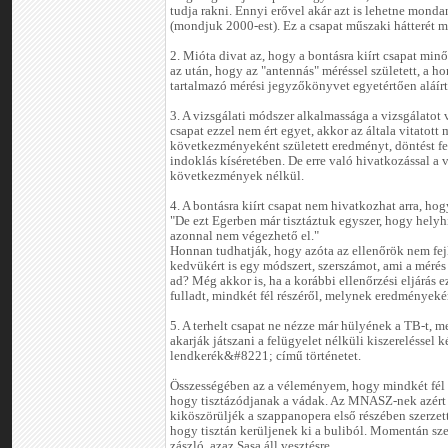
tudja rakni. Ennyi erővel akár azt is lehetne monda
(mondjuk 2000-est). Ez a csapat műszaki hátterét mi
2. Mióta divat az, hogy a bontásra kiírt csapat minő
az után, hogy az "antennás" méréssel született, a 
tartalmazó mérési jegyzőkönyvet egyetértően aláírták
3. A vizsgálati módszer alkalmassága a vizsgálatot v
csapat ezzel nem ért egyet, akkor az általa vitatott
következményeként született eredményt, döntést f
indoklás kíséretében. De erre való hivatkozással a
következmények nélkül.
4. A bontásra kiírt csapat nem hivatkozhat arra, hog
"De ezt Egerben már tisztáztuk egyszer, hogy helyhi
azonnal nem végezhető el."
Honnan tudhatják, hogy azóta az ellenőrök nem fejl
kedvükért is egy módszert, szerszámot, ami a mérés
ad? Még akkor is, ha a korábbi ellenőrzési eljárás e
fulladt, mindkét fél részéről, melynek eredményekén
5. A terhelt csapat ne nézze már hülyének a TB-t, 
akarják játszani a felügyelet nélküli kiszerelésse
lendkerék&#8221; című történetet.
Összességében az a véleményem, hogy mindkét fél r
hogy tisztázódjanak a vádak. Az MNASZ-nek azért 
kiköszörüljék a szappanopera első részében szerzet
hogy tisztán kerüljenek ki a buliból. Momentán s
zászló, azaz Sasa áll vesztésre.