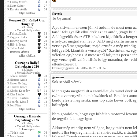
7.
Csáthy Miklós
34
8.
Nagy Gábor
27
9.
Ruszkai Attila
24
teljes táblázat
figyelo
Te Gyurma!
Peugeot 208 Rally4 Cup
Hungary
A pozitívum nehezen jön ki tudom, de most nem az 
a 3.futam,
a Mecsek Rallye után
tartó" felügyelők elküldték ezt az autót, (vagy kijel
1.
Faltusz Dávid
38
A felügyelők és az ATB közösen kijelölték a henger
2.
Zagyva Dorka
34
a helyzet magaslatán levő "ATB meg akarta mérni 
3.
Herczig Patrik
29
4.
Hibján József
29
versenyző megtagadott, majd ezután a még mindig "
5.
Tellér Antal
16
felügyelők kizárták a versenyzőt? Szerintem ez egy
Bertalan Márton
-
véletlen egybeesés. A meseszerű folytatás persze tény
teljes táblázat
egy versenyről való eltiltás is így maradna, de - e
Országos Rally2
ellenkezőjéről.
Bajnokság 2026
Előzmény: gyurma 547. 2015-08-02 17:33:52
a 3.futam,
a Mecsek Rallye után
1.
Békési Richárd
70
gyurma
2.
Himmer Attila
51
Sok sebből vérzik..
3.
Simon György
47
4.
Kerekes Bence
42
Már régóta megfordult a szemlélet, és mivel évek ót
5.
Kóródi Koppány
31
6.
Kiss László
30
ezért a versenyzők nem készülnek rá. Emellett an
7.
Ruszó Krisztián
20
kérdőjelezte meg senki, más top autó kevés volt, í
8.
Endrődi László
13
költségek.
9.
Fóti Péter
11
teljes táblázat
Nem gondolom, hogy egy hibátlan motorról levenni
Országos Historic
de tegyük fel, hogy igen.
Bajnokság 2025
a 3.futam,
a Mecsek Rallye után
Akkor még mindig nem világos, hogy miért nem lehe
1. korcsoport
motort (ha tényleg nem fér el a mérőeszköz a tűzfal
1.
Tóth István
76
2.
Metz Ferenc
51