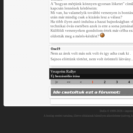
A "hogyan mérjünk könnyen-gyorsan löketet" című
kapcsán lennének kérdéseim:
Mi van, ha valamelyik további versenyen is bontásr
után már mindig csak a kizárás lesz a válasz?
Ha több ilyen autó indulna a hazai bajnokságban -
technikai óvás esetében azok is erre a sorsa jutnán
Külföldi versenyeken gondolom értek már célba ezz
oldották meg a mérés-kérdést?
One19
Nem az árok volt más sok volt és igy adta csak ki .
Sajnos elöttünk történt, nem volt örömteli látvány..
Veszprém Rallye
Új hozzászólás írása
|<
<<
<
1
2
3
4
DuEn © 1999-2026 •
impres
A honlap eredeti tartalma, illetve oldalainak bármilyen alkotóeleme (szöveg, ké