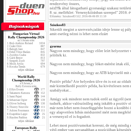
rendezvény összes,
nézk által látogatható gyorsasági szakasz területé
8. sz. melléklet: Versenykiírásban szerepel" 2016.
Előzmény: Sziszkoo83 552. 2016-06-06 09:11:59
Sziszkoo83
Sikerült megint a szervezés,talán ideje lenne uj pál
Hungarian Virtual
amit esetleg nézni is lehet nem elzárt
Rally Championship 2026
az 5.futam után
1.
Biró-Ambrus Roland
1034
gyurma
2.
Csáki Ottó
887
3.
Balogh Jani
847
Nagyon nem mindegy, hogy előre leírt helyezettet v
4.
Fehér Tibor Balázs
845
jelölték ki.
5.
Zsoldos Csaba
832
6.
Gách Bence
813
7.
Szegedi Zsolt
797
Nagyon nem mindegy, hogy löket-mérést írtak elő, 
8.
Misik Attila
694
9.
Koczka Tamás
679
teljes táblázat
Nagyon nem mindegy, hogy az ATB képviselő mit ad
World Rally
Championship 2026
Pozitív példa? A te helyeden ülve én is ezt az oldal
a 9.futam, a
már kiemelkedő pozitív példa, ha kivételesen nem 
Rally Estonia után
1.
Elfyn Ewans
177
szabályokat...
2.
Takamoto Katsuta
152
3.
Sami Pajari
144
Amúgy sok mindent nem tudok erről az ügyről (sem)
4.
Sebastian Ogier
139
tudnék, akkor valószínűleg még inkább a pozitív ol
5.
Oliver Solberg
130
6.
Thierry Neuville
111
már nem lehet nem összefüggésbe hozni a korábbi 
7.
Adrien Fourmaux
111
egy alapvetően hibás módszerrel mért nem megfelelő
8.
Esapekka Lappi
25
a versenyző el is fogadott.
9.
Hayden Paddon
21
teljes táblázat
Lehet most pozitívumokat keresni, de még mindig 
European Rally
vétő ember van ugyanabban a pozícióban képesítés 