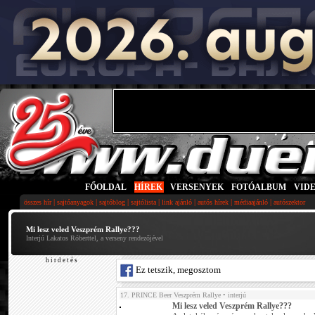
FŐOLDAL
|
HÍREK
|
VERSENYEK
|
FOTÓALBUM
|
VID
|
|
|
|
|
|
|
összes hír
sajtóanyagok
sajtóblog
sajtólista
link ajánló
autós hírek
médiaajánló
autószektor
Mi lesz veled Veszprém Rallye???
Interjú Lakatos Róberttel, a verseny rendezőjével
h i r d e t é s
Ez tetszik, megosztom
17. PRINCE Beer Veszprém Rallye
• interjú
Mi lesz veled Veszprém Rallye???