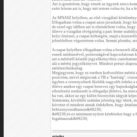
Azt is gondolom, hogy ennek az ügynek nincs kom
ezért leírom azt is, hogy mit tettem volna én, ha a 
Az MNASZ helyében, az első vizsgálati körülménye
Elfogadtam volna a csapat azon javaslatát, hogy kis
de ezzel egy időben azt is elrendeltem volna, hogy 
illetve a vizsgálat elvégzéséig a parc ferme szabály
helyi őrzéssel, a csapat költségére, majd a kiszere
jelenlétében végeztettem volna. Semmi plomba, se
A csapat helyében elfogadtam volna a beszerelt álla
ennek módszerével, pontosságával kapcsolatosan k
azt a mérésről készült jegyzőkönyvhöz csatoltattam
alá a mérési jegyzőkönyvet. Mindezt persze alapo
méréstechnikailag.
Megjegyzem, hogy ez esetben kedvezőtlen mérési 
pozícióm, mivel mégiscsak a TB a "hatóság", visz
ügyben a versenyzőnek fűződik nagyobb érdeke a m
illetve amikor egy csapat benevez egy bajnokságba,
ellenőrzési rendszerét is elfogadja (feltéve, ha nin
ha van, akkor az egy külön bizonyítás tárgyát képe
Számomra, kívülálló számára jelenleg úgy tűnik, mi
követne el mindent annak érdekében, hogy ártatla
bebizonyosodhasson&#8230;
&#8230;és ez minimum nyitott kérdéseket hagy a 
fogalmazzak&#8230;
ortodox