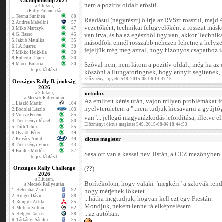
Championship 2025
nem a pozitív oldalt erősíti.
a 4.futam,
a Rally Poland után
1.
Teemu Suninen
80
Ráadásul (nagyrészt) ő írja az RVSzt rosszul, majd 
2.
Andrea Mabelini
57
vezetőként, technikai felügyelőként a rosszat másk
3.
Miko Marczyk
47
4.
G. Basso
45
van írva, és ha az egészből ügy van, akkor Technika
5.
Jakub Matulka
35
másodfok, ennél rosszabb nehezen lehetne a helyze
6.
J.A.Suarez
30
fejeljük még meg azzal, hogy bizonyos csapathoz i
7.
Mikko Heikkila
30
8.
Roberto Dapra
30
9.
Marco Bulacia
30
Szóval nem, nem látom a pozitív oldalt, még ha az
teljes táblázat
köszöni a Hungaroringnek, hogy ennyit segítenek, 
Előzmény: figyelo 548. 2015-08-06 14:37:15
Országos Rally Bajnokság
2026
a 3.futam,
ortodox
a Mecsek Rallye után
Az említett kérés után, vajon milyen problémákat 
1.
László Martin
104
nyelvterületen, a "..nem tudjuk kicsavarni a gyújt
2.
Bodolai László
103
3.
Vincze Ferenc
85
van"... jellegű magyarázkodás lefordítása, illetve e
4.
Trencsényi József
80
Előzmény: dictus magister 549. 2015-08-06 18:44:53
5.
Tóth Tibor
55
6.
Osváth Péter
49
dictus magister
7.
Kovács Antal
49
8.
Trencsényi Vince
43
9.
Bujdos Miklós
37
Sasa ott van a kassai nev. listán, a CEZ mezőnyben.
teljes táblázat
Országos Rally Challenge
(??)
2026
a 3.futam,
Borítékolom, hogy valaki "megkéri" a szlovák rend
a Mecsek Rallye után
1.
Helembai Zsolt
92
hogy mérjenek löketet.
2.
Hinger Dávid
88
...hátha megtudjuk, hogyan kell ezt egy Fiestán.
3.
Rongits Attila
85
Mondjuk, nekem lenne rá elképzelésem...
4.
Molnár Zoltán
62
...az autóban.
5.
Helgert Tamás
58
6.
Tárkányi Sándor
35