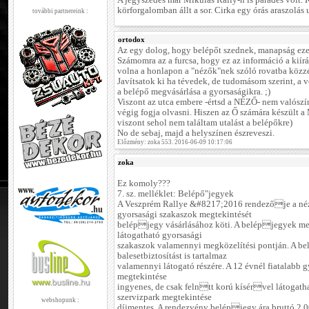
A jegyszedés már Mikulás Rally-n is parádés volt. 
körforgalomban állt a sor. Cirka egy órás araszolás u
további partnereink :
ortodox
Az egy dolog, hogy belépőt szednek, manapság eze
Számomra az a furcsa, hogy ez az információ a kiírá
volna a honlapon a "nézők"nek szóló rovatba közzét
Javítsatok ki ha tévedek, de tudomásom szerint, a 
a belépő megvásárlása a gyorsaságikra. ;)
Viszont az utca embere -értsd a NÉZŐ- nem valószín
végig fogja olvasni. Hiszen az Ő számára készül
viszont sehol nem találtam utalást a belépőkre)
No de sebaj, majd a helyszínen észreveszi.
Előzmény: zoka 553. 2016-06-09 10:17:06
zoka
Ez komoly???
7. sz. melléklet: Belépő"jegyek
A Veszprém Rallye &#8217;2016 rendezője a néz
gyorsasági szakaszok megtekintését
belépjegy vásárlásához köti. A belépjegyek me
látogatható gyorsasági
szakaszok valamennyi megközelítési pontján. A b
balesetbiztosítást is tartalmaz
valamennyi látogató részére. A 12 évnél fiatalabb 
megtekintése
ingyenes, de csak felntt korú kísérvel látogatha
szervizpark megtekintése
webshopunk :
díjmentes. A rendezvény belépjegy ára bruttó 2.00