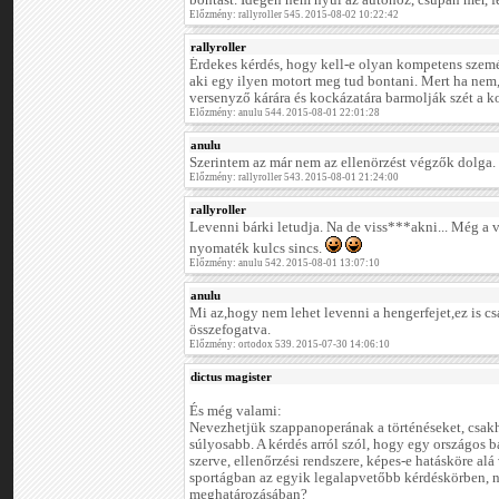
bontást. Idegen nem nyúl az autóhoz, csupán mér,
Előzmény: rallyroller 545. 2015-08-02 10:22:42
rallyroller
Érdekes kérdés, hogy kell-e olyan kompetens szemé
aki egy ilyen motort meg tud bontani. Mert ha nem,
versenyző kárára és kockázatára barmolják szét a ko
Előzmény: anulu 544. 2015-08-01 22:01:28
anulu
Szerintem az már nem az ellenörzést végzők dolga.
Előzmény: rallyroller 543. 2015-08-01 21:24:00
rallyroller
Levenni bárki letudja. Na de viss***akni... Még a 
nyomaték kulcs sincs.
Előzmény: anulu 542. 2015-08-01 13:07:10
anulu
Mi az,hogy nem lehet levenni a hengerfejet,ez is c
összefogatva.
Előzmény: ortodox 539. 2015-07-30 14:06:10
dictus magister
És még valami:
Nevezhetjük szappanoperának a történéseket, csak
súlyosabb. A kérdés arról szól, hogy egy országos b
szerve, ellenőrzési rendszere, képes-e hatásköre alá
sportágban az egyik legalapvetőbb kérdéskörben, n
meghatározásában?