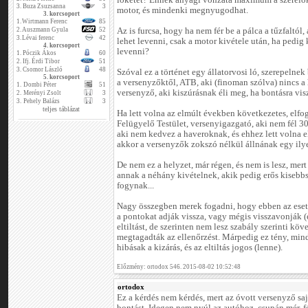
löketet? Ennek anyagi vonzata maximum a szerelők
3.
Buza Zsuzsanna
3
motor, és mindenki megnyugodhat.
3. korcsoport
1.
Wirtmann Ferenc
85
2.
Auszmann Gyula
52
Az is furcsa, hogy ha nem fér be a pálca a tűzfaltól
3.
Lévai ferenc
42
lehet levenni, csak a motor kivétele után, ha pedig
4. korcsoport
levenni?
1.
Póczik Ákos
60
2.
Ifj. Érdi Tibor
51
3.
Csomor László
48
Szóval ez a történet egy állatorvosi ló, szerepelne
5. korcsoport
a versenyzőktől, ATB, aki (finoman szólva) nincs a
1.
Dombi Péter
51
versenyző, aki kiszúrásnak éli meg, ha bontásra vis
2.
Merényi Zsolt
3
3.
Pehely Balázs
3
teljes táblázat
Ha lett volna az elmúlt években következetes, elfog
Felügyelő Testület, versenyigazgató, aki nem fél 30
aki nem kedvez a haveroknak, és ehhez lett volna e
akkor a versenyzők zokszó nélkül állnának egy ily
De nem ez a helyzet, már régen, és nem is lesz, mer
annak a néhány kivételnek, akik pedig erős kisebb
fogynak...
Nagy összegben merek fogadni, hogy ebben az esetb
a pontokat adják vissza, vagy mégis visszavonják (e
eltiltást, de szerinten nem lesz szabály szerinti k
megtagadták az ellenőrzést. Márpedig ez tény, min
hibásak a kizárás, és az eltiltás jogos (lenne).
Előzmény: ortodox 546. 2015-08-02 10:52:48
ortodox
Ez a kérdés nem kérdés, mert az óvott versenyző sajá