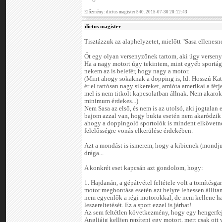
Előzmény: dictus magister 540. 2015-07-30 20:12:43
dictus magister
Tisztázzuk az alaphelyzetet, mielőtt "Sasa ellenesn
Őt egy olyan versenyzőnek tartom, aki úgy versenye
Ha a nagy motort úgy tekintem, mint egyéb sportá
nekem az is belefér, hogy nagy a motor.
(Mint ahogy sokaknak a dopping is, ld: Hosszú Kat
ér el tartósan nagy sikereket, amióta amerikai a férj
mel is nem titkolt kapcsolatban állnak. Nem akarok p
minimum érdekes...)
Nem Sasa az első, és nem is az utolsó, aki jogtalan 
bajom azzal van, hogy bukta esetén nem akaródzik
ahogy a doppingoló sportolók is mindent elkövetne
felelősségre vonás elkerülése érdekében.
Azt a mondást is ismerem, hogy a kibicnek (mondj
drága...
A konkrét eset kapcsán azt gondolom, hogy:
1. Hajdanán, a gépátvétel feltétele volt a tömítésgar
motor megbontása esetén azt helyre lehessen állíta
nem egyenlők a régi motorokkal, de nem kellene har
leszereltetését. Ez a sport ezzel is járhat!
Az sem feltétlen következmény, hogy egy hengerfej
Angliáig kelljen repíteni egy motort, mert csak ott 