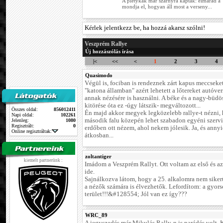
A pletykák már szárnyra kaptak: elmarad a
mondja el, hogyan áll most a verseny...
Kérlek jelentkezz be, ha hozzá akarsz szólni!
Veszprém Rallye
Új hozzászólás írása
|<
<<
<
1
2
3
4
Quasimodo
Végül is, fociban is rendeznek zárt kapus meccseket
"katona államban" azért lehetett a lőtereket autóve
annak nézésére is használni. A béke és a nagy-büd
kitörése óta ez -úgy látszik- megváltozott...
Összes oldal:
856012411
Én majd akkor megyek legközelebb rallye-t nézni,
Napi oldal:
102261
második falu közepén lehet szabadon egyéni szervi
Jelenleg:
1080
Regisztrált:
0
erdőben ott nézem, ahol nekem jólesik. Ja, és annyi
Online regisztráltak:
átkosban...
zoltantiger
kiemelt partnerünk :
Imádom a Veszprém Rallyt. Ott voltam az első és a
ide.
Sajnálkozva látom, hogy a 25. alkalomra nem sikerü
a nézők számára is élvezhetők. Lefordítom: a gyors
terület!!!&#128554; Jól van ez így???
WRC_89