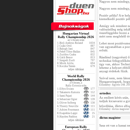
Nagyon nem mindegy, h
Nagyon nem mindegy, h
Pozitív példa? A te hel
kiemelkedő pozitív pél
Amúgy sok mindent nem
valószínűleg még inkáb
összefüggésbe hozni a 
Hungarian Virtual
mért nem megfelelő érté
Rally Championship 2026
az 5.futam után
1.
Biró-Ambrus Roland
1034
Lehet most pozitívumo
2.
Csáki Ottó
887
van ugyanabban a pozíc
3.
Balogh Jani
847
erősíti.
4.
Fehér Tibor Balázs
845
5.
Zsoldos Csaba
832
Ráadásul (nagyrészt) ő
6.
Gách Bence
813
7.
Szegedi Zsolt
797
technikai felügyelőkén
8.
Misik Attila
694
ügy van, akkor Technik
9.
Koczka Tamás
679
lehetne a helyzet ebbő
teljes táblázat
anyagi érdekek fűzik.
World Rally
Szóval nem, nem látom 
Championship 2026
Hungaroringnek, hogy e
a 9.futam, a
Előzmény: figyelo 548. 20
Rally Estonia után
1.
Elfyn Ewans
177
2.
Takamoto Katsuta
152
ortodox
3.
Sami Pajari
144
Az említett kérés után
4.
Sebastian Ogier
139
tudjuk kicsavarni a gy
5.
Oliver Solberg
130
lefordítása, illetve elf
6.
Thierry Neuville
111
Előzmény: dictus magister
7.
Adrien Fourmaux
111
8.
Esapekka Lappi
25
9.
Hayden Paddon
21
dictus magister
teljes táblázat
Sasa ott van a kassai 
European Rally