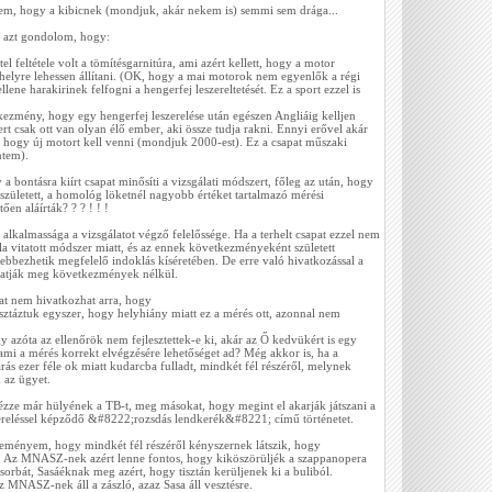
rem, hogy a kibicnek (mondjuk, akár nekem is) semmi sem drága...
n azt gondolom, hogy:
el feltétele volt a tömítésgarnitúra, ami azért kellett, hogy a motor
helyre lehessen állítani. (OK, hogy a mai motorok nem egyenlők a régi
ene harakirinek felfogni a hengerfej leszereltetését. Ez a sport ezzel is
kezmény, hogy egy hengerfej leszerelése után egészen Angliáig kelljen
rt csak ott van olyan élő ember, aki össze tudja rakni. Ennyi erővel akár
, hogy új motort kell venni (mondjuk 2000-est). Ez a csapat műszaki
ntem).
 a bontásra kiírt csapat minősíti a vizsgálati módszert, főleg az után, hogy
 született, a homológ löketnél nagyobb értéket tartalmazó mérési
en aláírták? ? ? ! ! !
 alkalmassága a vizsgálatot végző felelőssége. Ha a terhelt csapat ezzel nem
ala vitatott módszer miatt, és az ennek következményeként született
lebbezhetik megfelelő indoklás kíséretében. De erre való hivatkozással a
hatják meg következmények nélkül.
pat nem hivatkozhat arra, hogy
sztáztuk egyszer, hogy helyhiány miatt ez a mérés ott, azonnal nem
 azóta az ellenőrök nem fejlesztettek-e ki, akár az Ő kedvükért is egy
ami a mérés korrekt elvégzésére lehetőséget ad? Még akkor is, ha a
árás ezer féle ok miatt kudarcba fulladt, mindkét fél részéről, melynek
 az ügyet.
 nézze már hülyének a TB-t, meg másokat, hogy megint el akarják játszani a
zereléssel képződő &#8222;rozsdás lendkerék&#8221; című történetet.
leményem, hogy mindkét fél részéről kényszernek látszik, hogy
k. Az MNASZ-nek azért lenne fontos, hogy kiköszörüljék a szappanopera
csorbát, Sasáéknak meg azért, hogy tisztán kerüljenek ki a buliból.
MNASZ-nek áll a zászló, azaz Sasa áll vesztésre.