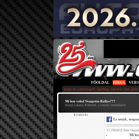
FŐOLDAL
|
HÍREK
|
VER
|
|
|
|
összes hír
sajtóanyagok
sajtóblog
sajtólista
link ajánló
Mi lesz veled Veszprém Rallye???
Interjú Lakatos Róberttel, a verseny rendezőjével
h i r d e t é s
Ez tetszik, megos
17. PRINCE Beer Veszpr
Mi le