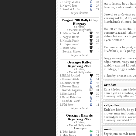
7.
Csáthy Miklós
34
Az is furcsa, hogy ha n
8.
Nagy Gábor
27
levenni, csak a motor 
9.
Ruszkai Attila
24
teljes táblázat
Szóval ez a történet eg
versenyzőktől, ATB, ak
Peugeot 208 Rally4 Cup
kiszúrásnak éli meg, ha
Hungary
a 3.futam,
Ha lett volna az elmúlt
a Mecsek Rallye után
versenyigazgató, aki n
1.
Faltusz Dávid
38
ehhez lett volna elfog
2.
Zagyva Dorka
34
ilyen bontáson.
3.
Herczig Patrik
29
4.
Hibján József
29
De nem ez a helyzet, m
5.
Tellér Antal
16
kivételnek, akik pedig
Bertalan Márton
-
teljes táblázat
Nagy összegben merek f
adják vissza, vagy mégi
Országos Rally2
szabály szerinti követ
Bajnokság 2026
mindegy, hogy a többiek
a 3.futam,
a Mecsek Rallye után
1.
Békési Richárd
70
Előzmény: ortodox 546. 2
2.
Himmer Attila
51
3.
Simon György
47
ortodox
4.
Kerekes Bence
42
Ez a kérdés nem kérdés
5.
Kóródi Koppány
31
nem nyúl az autóhoz, 
6.
Kiss László
30
Előzmény: rallyroller 545
7.
Ruszó Krisztián
20
8.
Endrődi László
13
9.
Fóti Péter
11
rallyroller
teljes táblázat
Érdekes kérdés, hogy k
motort meg tud bontan
Országos Historic
barmolják szét a kocsit
Bajnokság 2025
Előzmény: anulu 544. 201
a 3.futam,
a Mecsek Rallye után
1. korcsoport
anulu
1.
Tóth István
76
Szerintem az már nem 
2.
Metz Ferenc
51