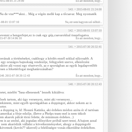
. 2015-08-01 21:24:00
Én azt mondom, hogy...
543. • 2015-08-01 21:24:00
. Na de viss***akni... Még a végén mellé kap a tőcsavar. Meg nyomaték
5-08-01 13:07:10
Na, ezt nem hagyom szó nélkül...
542. • 2015-08-01 13:07:10
evenni a hengerfejet,ez is csak egy gép,csavarokkal összefogatva.
015-07-30 14:06:10
Én azt mondom, hogy...
541. • 2015-07-30 20:32:41
erának a történéseket, csakhogy a kérdés ennél sokkal súlyosabb. A
 egy országos bajnokság rendezője, felügyeleti szerve, ellenőrzési
ásköre alá vonni egy résztvevőt, az e sportágban az egyik legalapvetőbb
esen a lökettérfogat meghatározásában?
 540. 2015-07-30 20:12:43
Én azt mondom, hogy...
540. • 2015-07-30 20:12:43
etet, mielőtt "Sasa ellenesnek" lennék kikiáltva:
nek tartom, aki úgy versenyez, mint aki versenyez...
tekintem, mint egyéb sportágakban a doppingot, akkor nekem az is
otor.
 dopping is, ld: Hosszú Katinka, aki érdekes módon azóta ér el tartósan
amerikai a férje-edzője, illetve a Phelps team-mel is nem titkolt
em akarok pálcát törni felette, de minimum érdekes...)
m is az utolsó, aki jogtalan előnyökre próbál szert tenni. A bajom azzal
n nem akaródzik vállalni a következményeket, ahogy a doppingoló
lkövetnek (kevés?? sikerrel) a felelősségre vonás elkerülése érdekében.