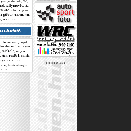
m3
,
,
,
,
,
jana
lada
janika
ard
rallymovie
rte
,
,
,
ia wrc
,
subaru impreza
ca gtfour
trabant
turi
,
,
wartbmw
,
s
ll
,
bajna
,
,
,
crash
csepel
dunaharaszti
,
,
esztergom
miskolc
,
,
rally ob
,
rozi64
salak
,
rigli
,
,
,
nya
szlalom
,
,
s t a t i s z t i k á k
,
teszt
,
,
toyota celica gts
zsiros