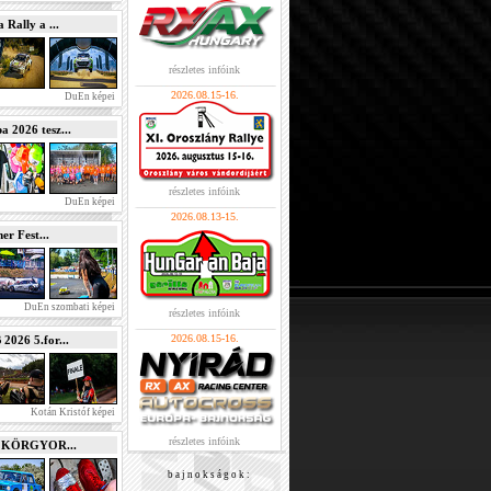
Rally a ...
részletes infóink
2026.08.15-16.
DuEn képei
2026 tesz...
részletes infóink
DuEn képei
2026.08.13-15.
r Fest...
DuEn szombati képei
részletes infóink
2026.08.15-16.
026 5.for...
Kotán Kristóf képei
részletes infóink
e KÖRGYOR...
b a j n o k s á g o k :