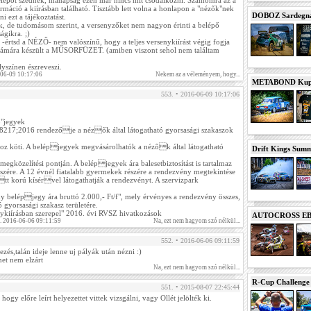
lépőt szednek, manapság ezen már nincs mit csodálkozni. Számomra az a
ormáció a kiírásban található. Tisztább lett volna a honlapon a "nézők"nek
DOBOZ Sardegna 
i ezt a tájékoztatást.
ek, de tudomásom szerint, a versenyzőket nem nagyon érinti a belépő
ágikra. ;)
 -értsd a NÉZŐ- nem valószínű, hogy a teljes versenykiírást végig fogja
számára készült a MŰSORFÜZET. (amiben viszont sehol nem találtam
lyszínen észreveszi.
-06-09 10:17:06
Nekem az a véleményem, hogy...
METABOND Kupa 
553. • 2016-06-09 10:17:06
ő"jegyek
217;2016 rendezője a nézők által látogatható gyorsasági szakaszok
oz köti. A belépjegyek megvásárolhatók a nézők által látogatható
Drift Kings Summe
egközelítési pontján. A belépjegyek ára balesetbiztosítást is tartalmaz
szére. A 12 évnél fiatalabb gyermekek részére a rendezvény megtekintése
tt korú kísérvel látogathatják a rendezvényt. A szervizpark
y belépjegy ára bruttó 2.000,- Ft/f", mely érvényes a rendezvény összes,
 gyorsasági szakasz területére.
enykiírásban szerepel" 2016. évi RVSZ hivatkozások
AUTOCROSS EB 2
. 2016-06-06 09:11:59
Na, ezt nem hagyom szó nélkül...
552. • 2016-06-06 09:11:59
ezés,talán ideje lenne uj pályák után nézni :)
ehet nem elzárt
Na, ezt nem hagyom szó nélkül...
R-Cup Challeng
551. • 2015-08-07 22:45:44
y előre leírt helyezettet vittek vizsgálni, vagy Ollét jelölték ki.