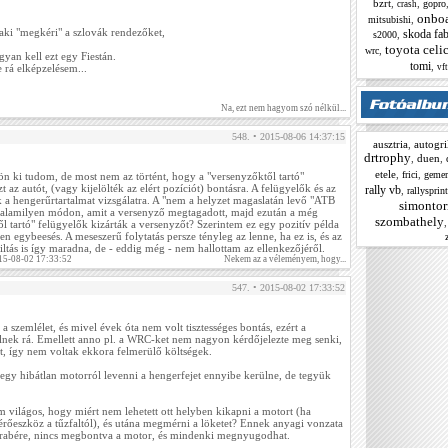
bzrt
,
,
gopro
crash
onbo
,
mitsubishi
aki "megkéri" a szlovák rendezőket,
skoda fab
,
s2000
.
toyota celi
,
wrc
gyan kell ezt egy Fiestán.
tomi
,
vft
rá elképzelésem...
Na, ezt nem hagyom szó nélkül...
548. • 2015-08-06 14:37:15
ausztria
,
autogri
drtrophy
,
duen
,
etele
,
,
frici
gemer
n ki tudom, de most nem az történt, hogy a "versenyzőktől tartó"
t az autót, (vagy kijelölték az elért pozíciót) bontásra. A felügyelők és az
rally vb
,
rallysprint
 a hengerűrtartalmat vizsgálatra. A "nem a helyzet magaslatán levő "ATB
simontor
valamilyen módon, amit a versenyző megtagadott, majd ezután a még
szombathely
l tartó" felügyelők kizárták a versenyzőt? Szerintem ez egy pozitív példa
en egybeesés. A meseszerű folytatás persze tényleg az lenne, ha ez is, és az
iltás is így maradna, de - eddig még - nem hallottam az ellenkezőjéről.
15-08-02 17:33:52
Nekem az a véleményem, hogy...
547. • 2015-08-02 17:33:52
 szemlélet, és mivel évek óta nem volt tisztességes bontás, ezért a
nek rá. Emellett anno pl. a WRC-ket nem nagyon kérdőjelezte meg senki,
t, így nem voltak ekkora felmerülő költségek.
y hibátlan motorról levenni a hengerfejet ennyibe kerülne, de tegyük
világos, hogy miért nem lehetett ott helyben kikapni a motort (ha
érőeszköz a tűzfaltól), és utána megmérni a löketet? Ennek anyagi vonzata
rabére, nincs megbontva a motor, és mindenki megnyugodhat.