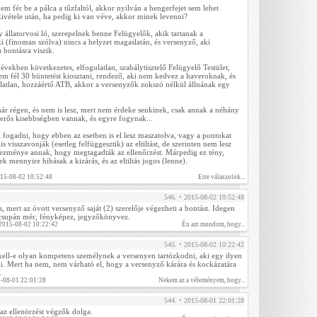
em fér be a pálca a tűzfaltól, akkor nyilván a hengerfejet sem lehet
kivétele után, ha pedig ki van véve, akkor minek levenni?
y állatorvosi ló, szerepelnek benne Felügyelők, akik tartanak a
i (finoman szólva) nincs a helyzet magaslatán, és versenyző, aki
 bontásra viszik.
 években következetes, elfogulatlan, szabálytisztelő Felügyelő Testület,
em fél 30 büntetést kiosztani, rendező, aki nem kedvez a haveroknak, és
ulatlan, hozzáértő ATB, akkor a versenyzők zokszó nélkül állnának egy
ár régen, és nem is lesz, mert nem érdeke senkinek, csak annak a néhány
 erős kisebbségben vannak, és egyre fogynak...
ogadni, hogy ebben az esetben is el lesz maszatolva, vagy a pontokat
s visszavonják (esetleg felfüggesztik) az eltiltást, de szerinten nem lesz
kezménye annak, hogy megtagadták az ellenőrzést. Márpedig ez tény,
 mennyire hibásak a kizárás, és az eltiltás jogos (lenne).
015-08-02 10:52:48
Erre válaszolok...
546. • 2015-08-02 10:52:48
, mert az óvott versenyző saját (2) szerelője végezheti a bontást. Idegen
csupán mér, fényképez, jegyzőkönyvez.
. 2015-08-02 10:22:42
Én azt mondom, hogy...
545. • 2015-08-02 10:22:42
ell-e olyan kompetens személynek a versenyen tartózkodni, aki egy ilyen
i. Mert ha nem, nem várható el, hogy a versenyző kárára és kockázatára
.
5-08-01 22:01:28
Nekem az a véleményem, hogy...
544. • 2015-08-01 22:01:28
az ellenörzést végzők dolga.