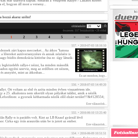
ykák már szárnyra kaptak: elmarad a Veszprém Rallye!? Lakatos Róbert
 el, hogyan áll most a verseny...
h i 
a hozzá akarsz szólni!
oldalanként
|
összesen: 557 hozzászólás • 28 oldal
1
2
3
4
5
>
>>
>|
557. • 2019-07-03 18:16:10
endeznek zárt kapus meccseket... Az átkos "katona
t a lőtereket autóversenyzésre és annak nézésére is
 nagy-büdös demokrácia kitörése óta ez -úgy látszik-
legközelebb rallye-t nézni, ha minden második
badon egyéni szerviz, meg az erdőben ott nézem,
 és annyiért, mint az átkosban...
Én azt mondom, hogy...
556. • 2018-07-03 14:49:20
yt. Ott voltam az első és azóta minden évben visszatértem ide.
y a 25. alkalomra nem sikerült olyan pályákat találni, amik a nézők
 Lefordítom: a gyorsok kétharmada nézők elől elzárt terület!!!&#128554;
Erre válaszolok...
555. • 2016-06-10 13:25:40
ás Rally-n is parádés volt. Kint az LB Knauf gyárnál lévő
or. Cirka egy órás araszolás után be is jutott az ember.
Erre válaszolok...
554. • 2016-06-09 10:51:51