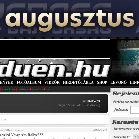
SENYEK
|
FOTÓALBUM
|
VIDEÓK
|
HIRDETŐTÁBLA
|
SHOP
|
LEVONÓ
|
LIN
|
|
|
autós hírek
médiaajánló
autószektor
2010-05-29
interjú • Susán Viki - RallyRacing
ztom
ém Rallye
• interjú
2010-05-29
sz veled Veszprém Rallye???