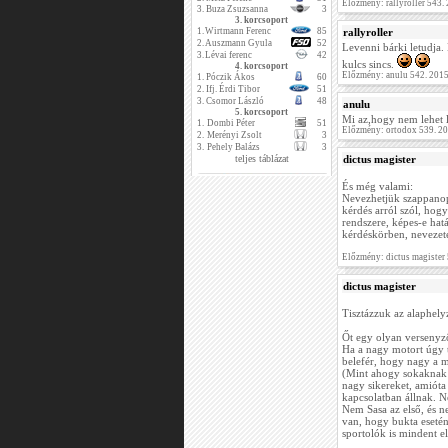
Előzmény: rallyroller 543
3.
Buza Zsuzsanna
3
3. korcsoport
1.
Wirtmann Ferenc
85
rallyroller
2.
Auszmann Gyula
52
Levenni bárki letudja
3.
Lévai ferenc
42
kulcs sincs.
4. korcsoport
Előzmény: anulu 542. 201
1.
Póczik Ákos
60
2.
Ifj. Érdi Tibor
51
3.
Csomor László
48
anulu
5. korcsoport
Mi az,hogy nem lehet l
1.
Dombi Péter
51
Előzmény: ortodox 539. 2
2.
Merényi Zsolt
3
3.
Pehely Balázs
3
teljes táblázat
dictus magister
És még valami:
Nevezhetjük szappanop
kérdés arról szól, hogy
rendszere, képes-e hat
kérdéskörben, nevezet
Előzmény: dictus magister
dictus magister
Tisztázzuk az alaphelyz
Őt egy olyan versenyző
Ha a nagy motort úgy 
belefér, hogy nagy a m
(Mint ahogy sokaknak a
nagy sikereket, amióta 
kapcsolatban állnak. N
Nem Sasa az első, és ne
van, hogy bukta eseté
sportolók is mindent e