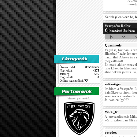
A plet
mondja
Kérlek jelentkezz be, h
Veszprém Rallye
Új hozzászólás írása
|<
<<
<
Quasimodo
Végül is, fociban is r
államban" azért lehetet
használni. A béke és a
megváltozott...
Én majd akkor megyek 
Összes oldal:
855914525
falu közepén lehet sza
Napi oldal:
4375
ahol nekem jólesik. Ja,
Jelenleg:
616
Regisztrált:
0
Online regisztráltak:
zoltantiger
Imádom a Veszprém Rall
Sajnálkozva látom, hog
számára is élvezhetők.
kiemelt partnerünk :
Jól van ez így???
WRC_89
A jegyszedés már Mikul
körforgalomban állt a s
ortodox