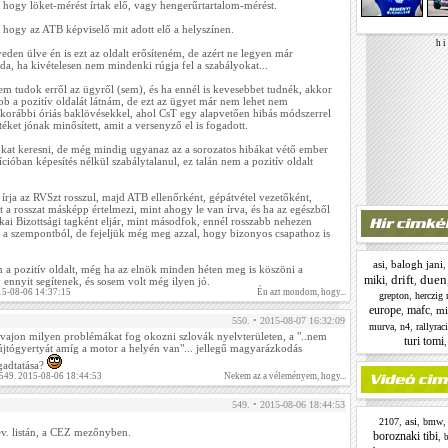
ogy löket-mérést írtak elő, vagy hengerűrtartalom-mérést.
ogy az ATB képviselő mit adott elő a helyszínen.
h i 
yeden ülve én is ezt az oldalt erősíteném, de azért ne legyen már
da, ha kivételesen nem mindenki rúgja fel a szabályokat...
 tudok erről az ügyről (sem), és ha ennél is kevesebbet tudnék, akkor
b a pozitív oldalát látnám, de ezt az ügyet már nem lehet nem
korábbi óriás baklövésekkel, ahol CsT egy alapvetően hibás módszerrel
ket jónak minősített, amit a versenyző el is fogadott.
kat keresni, de még mindig ugyanaz az a sorozatos hibákat vétő ember
ióban képesítés nélkül szabálytalanul, ez talán nem a pozitív oldalt
 írja az RVSzt rosszul, majd ATB ellenőrként, gépátvétel vezetőként,
t a rosszat másképp értelmezi, mint ahogy le van írva, és ha az egészből
ai Bizottsági tagként eljár, mint másodfok, ennél rosszabb nehezen
l a szempontból, de fejeljük még meg azzal, hogy bizonyos csapathoz is
asi
,
balogh jani
a pozitív oldalt, még ha az elnök minden héten meg is köszöni a
drift
duen
miki
,
,
nnyit segítenek, és sosem volt még ilyen jó.
15-08-06 14:37:15
Én azt mondom, hogy...
,
grepton
herczig 
europe
mafc
,
,
mi
550. • 2015-08-07 16:32:09
,
,
murva
n4
rallyrac
, vajon milyen problémákat fog okozni szlovák nyelvterületen, a "..nem
turi tomi
újtógyertyát amíg a motor a helyén van"... jellegű magyarázkodás
ogadtatása?
 549. 2015-08-06 18:44:53
Nekem az a véleményem, hogy...
549. • 2015-08-06 18:44:53
,
asi
,
2107
bmw
nev. listán, a CEZ mezőnyben.
boroznaki tibi
,
b