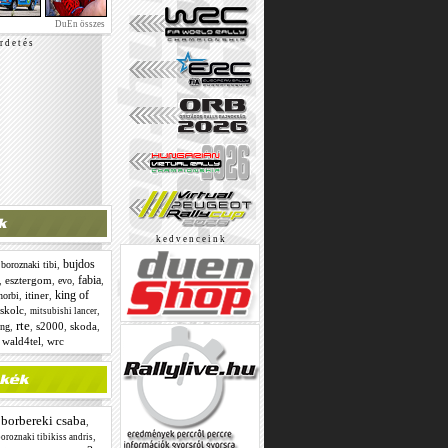
DuEn összes
r d e t é s
k e d v e n c e i n k
bujdos
,
,
boroznaki tibi
fabia
,
esztergom
,
,
,
evo
king of
,
itiner
,
norbi
skolc
,
,
mitsubishi lancer
rte
,
,
s2000
,
skoda
,
ing
,
wald4tel
,
wrc
borbereki csaba
,
,
,
oroznaki tibikiss andris