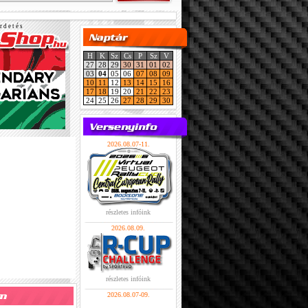
r d e t é s
H
K
Sz
Cs
P
Sz
V
27
28
29
30
31
01
02
03
04
05
06
07
08
09
10
11
12
13
14
15
16
17
18
19
20
21
22
23
24
25
26
27
28
29
30
2026.08.07-11.
részletes infóink
2026.08.09.
részletes infóink
2026.08.07-09.