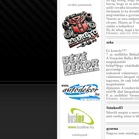
Az egy dolog, hogy be
furcsa, hogy ez az inf
további partnereink :
szóló rovatba közzétenn
Javítsatok ki ha téved
megvásárlása a gyorsas
Viszont az utca embere
olvasni. Hiszen az Ő 
utalást a belépőkre)
No de sebaj, majd a he
Előzmény: zoka 553. 2016
zoka
Ez komoly???
7. sz. melléklet: Belép
A Veszprém Rallye &#8
megtekintését
belépjegy vásárlásáh
gyorsasági
szakaszok valamennyi m
valamennyi látogató ré
ingyenes, de csak feln
megtekintése
díjmentes. A rendezvén
nézk által látogatható
8. sz. melléklet: Vers
Előzmény: Sziszkoo83 552
Sziszkoo83
Sikerült megint a szerv
amit esetleg nézni is l
gyurma
Nagyon nem mindegy, hog
webshopunk :