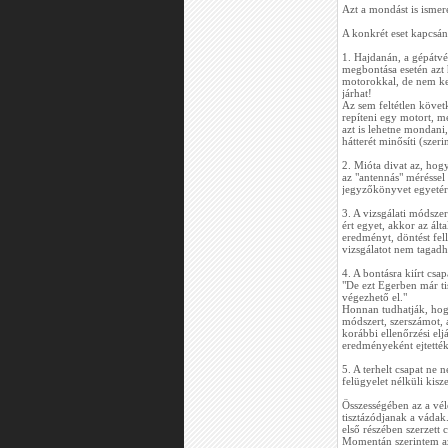
Azt a mondást is isme
A konkrét eset kapcsá
1. Hajdanán, a gépátvét
megbontása esetén azt 
motorokkal, de nem kell
járhat!
Az sem feltétlen követ
repíteni egy motort, me
azt is lehetne mondani
hátterét minősíti (szeri
2. Mióta divat az, hogy
az "antennás" méréssel
jegyzőkönyvet egyetértő
3. A vizsgálati módszer
ért egyet, akkor az ált
eredményt, döntést fel
vizsgálatot nem tagad
4. A bontásra kiírt csa
"De ezt Egerben már ti
végezhető el."
Honnan tudhatják, hogy
módszert, szerszámot, 
korábbi ellenőrzési elj
eredményeként ejtették
5. A terhelt csapat ne
felügyelet nélküli kis
Összességében az a vé
tisztázódjanak a váda
első részében szerzett 
Momentán szerintem az 