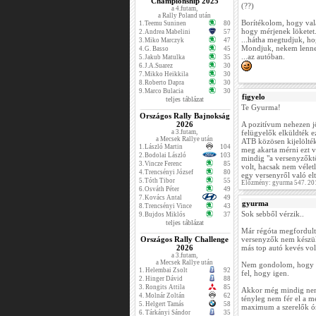
Championship 2025
(??)
a 4.futam,
a Rally Poland után
Borítékolom, hogy val
1.
Teemu Suninen
80
hogy mérjenek löketet
2.
Andrea Mabelini
57
...hátha megtudjuk, ho
3.
Miko Marczyk
47
Mondjuk, nekem lenne 
4.
G. Basso
45
...az autóban.
5.
Jakub Matulka
35
6.
J.A.Suarez
30
7.
Mikko Heikkila
30
8.
Roberto Dapra
30
9.
Marco Bulacia
30
figyelo
teljes táblázat
Te Gyurma!
Országos Rally Bajnokság
2026
A pozitívum nehezen jö
a 3.futam,
felügyelők elküldték ez
a Mecsek Rallye után
ATB közösen kijelölték
1.
László Martin
104
meg akarta mérni ezt 
2.
Bodolai László
103
mindig "a versenyzőktő
3.
Vincze Ferenc
85
volt, hacsak nem véletl
4.
Trencsényi József
80
egy versenyről való elt
5.
Tóth Tibor
55
Előzmény: gyurma 547. 20
6.
Osváth Péter
49
7.
Kovács Antal
49
gyurma
8.
Trencsényi Vince
43
Sok sebből vérzik..
9.
Bujdos Miklós
37
teljes táblázat
Már régóta megfordult a
Országos Rally Challenge
versenyzők nem készül
2026
más top autó kevés vol
a 3.futam,
a Mecsek Rallye után
Nem gondolom, hogy eg
1.
Helembai Zsolt
92
fel, hogy igen.
2.
Hinger Dávid
88
3.
Rongits Attila
85
Akkor még mindig nem 
4.
Molnár Zoltán
62
tényleg nem fér el a m
5.
Helgert Tamás
58
maximum a szerelők ó
6.
Tárkányi Sándor
35