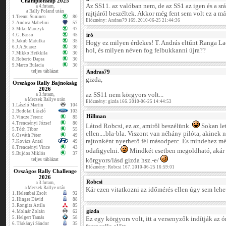
Championship 2025
Az SS11. az valóban nem, de az SS1 az igen és a sr
a 4.futam,
a Rally Poland után
rajtjáról beszéltek. Akkor még fent sem volt ez a má
1.
Teemu Suninen
80
Előzmény: Andras79 169. 2010-06-25 21:44:36
2.
Andrea Mabelini
57
3.
Miko Marczyk
47
író
4.
G. Basso
45
5.
Jakub Matulka
35
Hogy ez milyen érdekes! T. András eltűnt Ranga Lac
6.
J.A.Suarez
30
hol, és milyen néven fog felbukkanni újra??
7.
Mikko Heikkila
30
8.
Roberto Dapra
30
9.
Marco Bulacia
30
teljes táblázat
Andras79
gizda,
Országos Rally Bajnokság
2026
az SS11 nem körgyors volt...
a 3.futam,
a Mecsek Rallye után
Előzmény: gizda 166. 2010-06-25 14:44:53
1.
László Martin
104
2.
Bodolai László
103
Hillman
3.
Vincze Ferenc
85
4.
Trencsényi József
80
Látod Robcsi, ez az, amiről beszélünk.
Sokan let
5.
Tóth Tibor
55
ellen....bla-bla. Viszont van néhány pilóta, akine
6.
Osváth Péter
49
rajtonként nyerhető fél másodperc. És mindehez mé
7.
Kovács Antal
49
8.
Trencsényi Vince
43
odafigyelni.
Mindkét esetben megoldható, akár "k
9.
Bujdos Miklós
37
teljes táblázat
körgyors/lásd gizda hsz.-e/
Előzmény: Robcsi 167. 2010-06-25 16:59:01
Országos Rally Challenge
2026
Robcsi
a 3.futam,
a Mecsek Rallye után
Kár ezen vitatkozni az időmérés ellen úgy sem lehet
1.
Helembai Zsolt
92
2.
Hinger Dávid
88
3.
Rongits Attila
85
gizda
4.
Molnár Zoltán
62
5.
Helgert Tamás
58
Ez egy körgyors volt, itt a versenyzők indítják az 
6.
Tárkányi Sándor
35