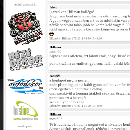
további partnereink :
frisco
Igazad van Hillman kolléga!
A gyorson bent nem javasolnám a sátorozást, még b
A gyors végével szemben a 8-as út tuloldalán van eg
nézők parkolni talán jobb ha korán kelő vagy. 6:00 
Káld irányából a gyors közepére könnyen gyorsan be
Előzmény: Hillman 179. 2011-05-30 17:49:16
Hillman
racsi 69!
Sajnos nincs ötletem, azt látom csak, hogy "kissé ko
pontok száma az említett gyorson. Talán valaki kör
racsi69
a honlapot meg is néztem.
node pl:prológ után a káldi gyors mellett verném f
(mert egerben elhajtottak a csába).
oszt ezenkívül a forumra írtakból szoktam összemaz
pontosan ezt a hétvégét.
szóval ilyen infó kéne.
Előzmény: Hillman 177. 2011-05-29 19:12:59
Hillman
racsi69!
Te is tudhatsz bármit, ha megnézed a hivatalos ho
webshopunk :
/versenykiírás, utvonallapok, térképek, nevezések...