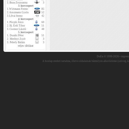
3.
Buza Zsuzsanna
3
3. korcsoport
1.
Wirtmann Ferenc
85
2.
Auszmann Gyula
52
3.
Lévai ferenc
42
4. korcsoport
1.
Póczik Ákos
60
2.
Ifj. Érdi Tibor
51
3.
Csomor László
48
5. korcsoport
1.
Dombi Péter
51
2.
Merényi Zsolt
3
3.
Pehely Balázs
3
teljes táblázat
DuEn © 1999-2026 •
impres
A honlap eredeti tartalma, illetve oldalainak bármilyen alkotóeleme (szöveg, ké