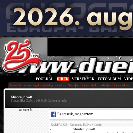
FŐOLDAL
|
HÍREK
|
VERSENYEK
|
FOTÓALBUM
|
VID
|
|
|
|
|
|
|
összes hír
sajtóanyagok
sajtóblog
sajtólista
link ajánló
autós hírek
médiaajánló
autószektor
Minden jó volt
Spitzmüller Csaba a bükfürdői kiruccanás után
h i r d e t é s
Ez tetszik, megosztom
KARPACKIE - Groupama Rallye
• interjú
Minden jó volt