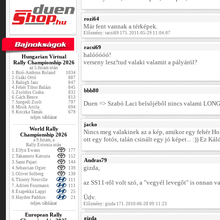
rozi64
Már fent vannak a térképek.
Előzmény: racsi69 175. 2011-05-29 11:04:07
racsi69
halóóóóó!
Hungarian Virtual
verseny lesz!tud valaki valamit a pályáról?
Rally Championship 2026
az 5.futam után
1.
Biró-Ambrus Roland
1034
2.
Csáki Ottó
887
3.
Balogh Jani
847
4.
Fehér Tibor Balázs
845
bbb80
5.
Zsoldos Csaba
832
6.
Gách Bence
813
7.
Szegedi Zsolt
797
Duen => Szabó Laci belsőjéből nincs valami LONG
8.
Misik Attila
694
9.
Koczka Tamás
679
teljes táblázat
jacko
World Rally
Nincs meg valakinek az a kép, amikor egy fehér Ho
Championship 2026
ott egy fotós, talán csinált egy jó képet... :)) Ez K
a 9.futam, a
Rally Estonia után
1.
Elfyn Ewans
177
2.
Takamoto Katsuta
152
Andras79
3.
Sami Pajari
144
gizda,
4.
Sebastian Ogier
139
5.
Oliver Solberg
130
6.
Thierry Neuville
111
az SS11-ről volt szó, a "vegyél levegőt" is onnan v
7.
Adrien Fourmaux
111
8.
Esapekka Lappi
25
Üdv.
9.
Hayden Paddon
21
teljes táblázat
Előzmény: gizda 171. 2010-06-28 09:11:23
European Rally
gizda