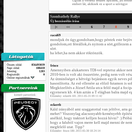
Ugyan a verseny tetszett Spicinek, jól érezt
embert lát, akiknek ez a sport a szívügye
Szombathely Rallye
Új hozzászólás írása
|<
<<
<
6
7
8
9
racsi69
mondjuk én úgy,gondoltam,hogy péntek este bejövök
gondolom,ott féreállok,és nyitom a sört,grillezem a 
sört.
ha lehet,ha nem akkor röktönzök.
Összes oldal:
856493039
frisco
Napi oldal:
188410
Amennyiben alukarteres TDI-vel reptetsz akkor nem
Jelenleg:
1283
2010-ben is volt aki összetörte, pedig nem volt vész
Regisztrált:
0
Online regisztráltak:
Az útminőséget a hétvégi bejáráson egyik neves pi
hasonlította. Az eső ellenére az előző futamon is so
Megközelítés a József Attila utca felöl majd a foci
egyenesen kb. 4 km aztán a T elágban balra majd e
kiemelt partnerünk :
Előzmény: eckertb 181. 2011-05-31 09:11:42
eckertb
Káld irányából ami szaggatottal van jelölve, arra
mehet? Viszonylag alacsonyabb-keményebb építésű 
anélkül, hogy traktort kelljen hozzá hívni? :) Prób
hogy a faluból vajon merre kell majd menni de ne
megfelelő utat. Tipp?
Előzmény: frisco 180. 2011-05-30 18:24:14