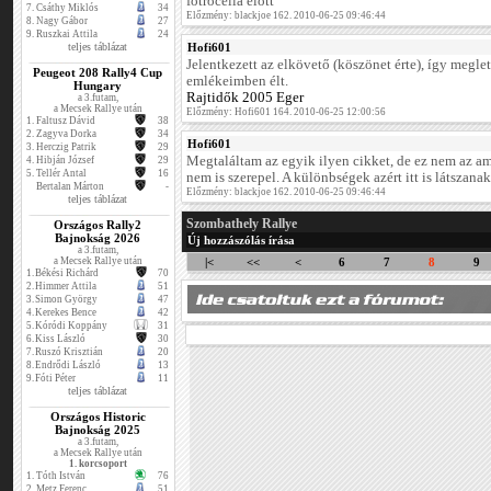
fotrocella előtt
7.
Csáthy Miklós
34
Előzmény: blackjoe 162. 2010-06-25 09:46:44
8.
Nagy Gábor
27
9.
Ruszkai Attila
24
teljes táblázat
Hofi601
Jelentkezett az elkövető (köszönet érte), így meglet
Peugeot 208 Rally4 Cup
emlékeimben élt.
Hungary
Rajtidők 2005 Eger
a 3.futam,
a Mecsek Rallye után
Előzmény: Hofi601 164. 2010-06-25 12:00:56
1.
Faltusz Dávid
38
2.
Zagyva Dorka
34
Hofi601
3.
Herczig Patrik
29
Megtaláltam az egyik ilyen cikket, de ez nem az a
4.
Hibján József
29
5.
Tellér Antal
16
nem is szerepel. A különbségek azért itt is látszana
Bertalan Márton
-
Előzmény: blackjoe 162. 2010-06-25 09:46:44
teljes táblázat
Szombathely Rallye
Országos Rally2
Bajnokság 2026
Új hozzászólás írása
a 3.futam,
a Mecsek Rallye után
|<
<<
<
6
7
8
9
1.
Békési Richárd
70
2.
Himmer Attila
51
3.
Simon György
47
4.
Kerekes Bence
42
5.
Kóródi Koppány
31
6.
Kiss László
30
7.
Ruszó Krisztián
20
8.
Endrődi László
13
9.
Fóti Péter
11
teljes táblázat
Országos Historic
Bajnokság 2025
a 3.futam,
a Mecsek Rallye után
1. korcsoport
1.
Tóth István
76
2.
Metz Ferenc
51