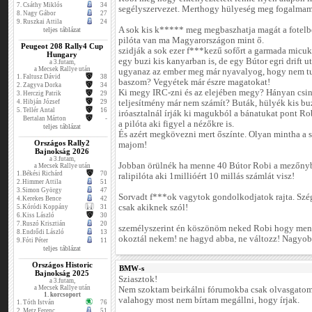
7.
Csáthy Miklós
34
segélyszervezet. Merthogy hülyeség meg fogalmam 
8.
Nagy Gábor
27
9.
Ruszkai Attila
24
A sok kis k***** meg megbaszhatja magát a fotelb
teljes táblázat
pilóta van ma Magyarországon mint ő.
Peugeot 208 Rally4 Cup
szidják a sok ezer f***kezű sofőrt a garmada micu
Hungary
egy buzi kis kanyarban is, de egy Bútor egri drift 
a 3.futam,
a Mecsek Rallye után
ugyanaz az ember meg már nyavalyog, hogy nem tu
1.
Faltusz Dávid
38
baszom? Vegyétek már észre magatokat!
2.
Zagyva Dorka
34
Ki megy IRC-zni és az elejében megy? Hányan csin
3.
Herczig Patrik
29
4.
Hibján József
29
teljesítmény már nem számít? Buták, hülyék kis bu
5.
Tellér Antal
16
iróasztalnál írják ki magukból a bánatukat pont Ro
Bertalan Márton
-
a pilóta aki figyel a nézőkre is.
teljes táblázat
És azért megkövezni mert őszínte. Olyan mintha a s
Országos Rally2
majom!
Bajnokság 2026
a 3.futam,
Jobban örülnék ha menne 40 Bútor Robi a mezőnybe
a Mecsek Rallye után
1.
Békési Richárd
70
ralipilóta aki 1millióért 10 millás számlát visz!
2.
Himmer Attila
51
3.
Simon György
47
Sorvadt f***ok vagytok gondolkodjatok rajta. Szé
4.
Kerekes Bence
42
csak akiknek szól!
5.
Kóródi Koppány
31
6.
Kiss László
30
7.
Ruszó Krisztián
20
személyszerint én köszönöm neked Robi hogy ment
8.
Endrődi László
13
okoztál nekem! ne hagyd abba, ne változz! Nagyobb
9.
Fóti Péter
11
teljes táblázat
Országos Historic
BMW-s
Bajnokság 2025
Sziasztok!
a 3.futam,
a Mecsek Rallye után
Nem szoktam beirkálni fórumokba csak olvasgatom 
1. korcsoport
valahogy most nem bírtam megállni, hogy írjak.
1.
Tóth István
76
2.
Metz Ferenc
51