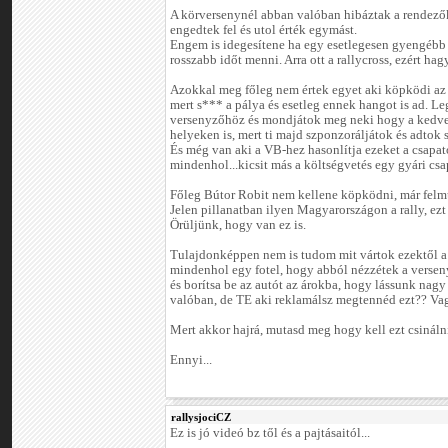
A körversenynél abban valóban hibáztak a rendezők
engedtek fel és utol érték egymást.
Engem is idegesítene ha egy esetlegesen gyengébb
rosszabb időt menni. Arra ott a rallycross, ezért ha
Azokkal meg főleg nem értek egyet aki köpködi az 
mert s*** a pálya és esetleg ennek hangot is ad. L
versenyzőhöz és mondjátok meg neki hogy a kedvete
helyeken is, mert ti majd szponzoráljátok és adtok 
És még van aki a VB-hez hasonlítja ezeket a csapatok
mindenhol...kicsit más a költségvetés egy gyári csap
Főleg Bútor Robit nem kellene köpködni, már felmuta
Jelen pillanatban ilyen Magyarországon a rally, ezt
Örüljünk, hogy van ez is.
Tulajdonképpen nem is tudom mit vártok ezektől a 
mindenhol egy fotel, hogy abból nézzétek a verse
és borítsa be az autót az árokba, hogy lássunk nag
valóban, de TE aki reklamálsz megtennéd ezt?? Va
Mert akkor hajrá, mutasd meg hogy kell ezt csinálni
Ennyi...
rallysjociCZ
Ez is jó videó bz től és a pajtásaitól...