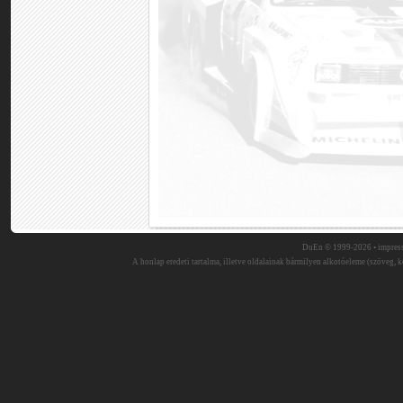
DuEn © 1999-2026 •
impres
A honlap eredeti tartalma, illetve oldalainak bármilyen alkotóeleme (szöveg, ké