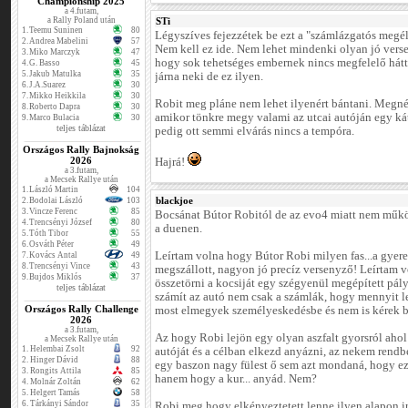
Championship 2025
a 4.futam,
a Rally Poland után
STi
1.
Teemu Suninen
80
Légyszíves fejezzétek be ezt a "számlázgatós megé
2.
Andrea Mabelini
57
Nem kell ez ide. Nem lehet mindenki olyan jó verse
3.
Miko Marczyk
47
hogy sok tehetséges embernek nincs megfelelő hát
4.
G. Basso
45
5.
Jakub Matulka
35
járna neki de ez ilyen.
6.
J.A.Suarez
30
7.
Mikko Heikkila
30
Robit meg pláne nem lehet ilyenért bántani. Megné
8.
Roberto Dapra
30
amikor tönkre megy valami az utcai autóján egy ká
9.
Marco Bulacia
30
teljes táblázat
pedig ott semmi elvárás nincs a tempóra.
Országos Rally Bajnokság
2026
Hajrá!
a 3.futam,
a Mecsek Rallye után
1.
László Martin
104
blackjoe
2.
Bodolai László
103
3.
Vincze Ferenc
85
Bocsánat Bútor Robitól de az evo4 miatt nem műkö
4.
Trencsényi József
80
a duenen.
5.
Tóth Tibor
55
6.
Osváth Péter
49
Leírtam volna hogy Bútor Robi milyen fas...a gyer
7.
Kovács Antal
49
8.
Trencsényi Vince
43
megszállott, nagyon jó precíz versenyző! Leírtam 
9.
Bujdos Miklós
37
összetörni a kocsiját egy szégyenül megépített pály
teljes táblázat
számít az autó nem csak a számlák, hogy mennyit le
Országos Rally Challenge
most elmegyek személyeskedésbe és nem is kérek b
2026
a 3.futam,
Az hogy Robi lejön egy olyan aszfalt gyorsról ahol 
a Mecsek Rallye után
1.
Helembai Zsolt
92
autóját és a célban elkezd anyázni, az nekem rendb
2.
Hinger Dávid
88
egy baszon nagy fülest ő sem azt mondaná, hogy ez
3.
Rongits Attila
85
hanem hogy a kur... anyád. Nem?
4.
Molnár Zoltán
62
5.
Helgert Tamás
58
6.
Tárkányi Sándor
35
Robi meg hogy elkényeztetett lenne ilyen alapon 