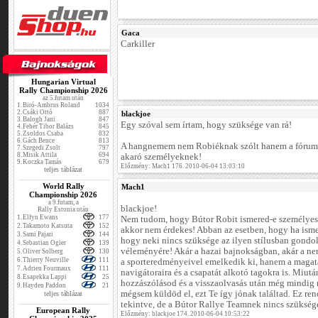
Gaca
Carkiller
Hungarian Virtual
Rally Championship 2026
az 5.futam után
1.
Biró-Ambrus Roland
1034
2.
Csáki Ottó
887
blackjoe
3.
Balogh Jani
847
Egy szóval sem írtam, hogy szüksége van rá!
4.
Fehér Tibor Balázs
845
5.
Zsoldos Csaba
832
6.
Gách Bence
813
A hangnemem nem Robiéknak szólt hanem a fórumo
7.
Szegedi Zsolt
797
8.
Misik Attila
694
akaró személyeknek!
9.
Koczka Tamás
679
Előzmény: Mach1 176. 2010-06-04 13:03:10
teljes táblázat
World Rally
Mach1
Championship 2026
a 9.futam, a
blackjoe!
Rally Estonia után
1.
Elfyn Ewans
177
Nem tudom, hogy Bútor Robit ismered-e személyese
2.
Takamoto Katsuta
152
akkor nem érdekes! Abban az esetben, hogy ha isme
3.
Sami Pajari
144
hogy neki nincs szüksége az ilyen stílusban gondo
4.
Sebastian Ogier
139
véleményére! Akár a hazai bajnokságban, akár a n
5.
Oliver Solberg
130
6.
Thierry Neuville
111
a sporteredményeivel emelkedik ki, hanem a magata
7.
Adrien Fourmaux
111
navigátoraira és a csapatát alkotó tagokra is. Miut
8.
Esapekka Lappi
25
hozzászólásod és a visszaolvasás után még mindig
9.
Hayden Paddon
21
mégsem küldöd el, ezt Te így jónak találtad. Ez ren
teljes táblázat
tekintve, de a Bútor Rallye Teamnek nincs szüksége
European Rally
Előzmény: blackjoe 174. 2010-06-04 10:53:22