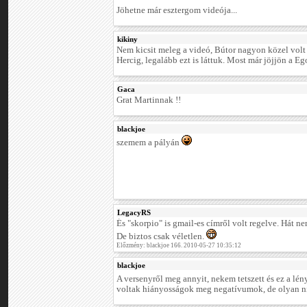
Jöhetne már esztergom videója...
kikiny
Nem kicsit meleg a videó, Bútor nagyon közel volt
Hercig, legalább ezt is láttuk. Most már jöjjön a E
Gaca
Grat Martinnak !!
blackjoe
szemem a pályán
LegacyRS
És "skorpio" is gmail-es címről volt regelve. Hát n
De biztos csak véletlen.
Előzmény: blackjoe 166. 2010-05-27 10:35:12
blackjoe
A versenyről meg annyit, nekem tetszett és ez a lé
voltak hiányosságok meg negatívumok, de olyan n