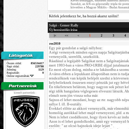
Kevés tréninggel, tökéletes itinerből autózva
Suzukit, az A/6-os géposztály tripla tíz pont
követően a Magyar Miklós - Budai Annamá
Kérlek jelentkezz be, ha hozzá akarsz szólni!
Salgó - Gemer Rally
Új hozzászólás írása
|<
<<
<
1
2
3
4
ree2010
Egy pár gondolat a salgó rallyhoz:
A régi versenyek minden egyes napja Salgótarjánban 
versenyzők, szerelők, szurkolók.
Ráadásul a legújabb Salgókat nem a Salgótarjániak r
Összes oldal:
856534417
mert 1993-ban a város PRO-URBE díjjal jutalmazta
Napi oldal:
229788
Ez most olyan dolog, minha a te lakásodba a szoms
Jelenleg:
1129
Regisztrált:
0
A város ebben a lepukkant állapotában nem is tudja
Online regisztráltak:
rendezőknek van képük belépőt szedni a körverseny
helybelieknek összesen ennyi pénzük jut egy hétvé
Én tökéletesen belátom, hogy nagyon sok pénzt kell
régi idők hangulata véglegesen elveszni látszik. A
kiemelt partnerünk :
elmult nem jön vissza soha már.
Sajnos el lehet mondani, hogy az rte. nagyobb nép
rallye I. ill. II-osztály.
Évekkel előtte az akkori versenyzők, már elmondtá
homológ autókkal lehet majd versenyezni, pld. a m
Nem is lehet csodálkozni, hogy ilyen kevés az indu
Azon is el lehet gondolkodni, amit egy versenyző
ezelőtt: " az olcsó bajnokok ideje lejárt " .