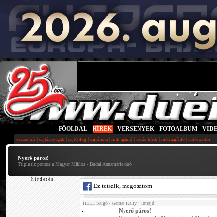
FŐOLDAL
|
HÍREK
|
VERSENYEK
|
FOTÓALBUM
|
VID
|
|
|
|
|
|
|
összes hír
sajtóanyagok
sajtóblog
sajtólista
link ajánló
autós hírek
médiaajánló
autószektor
Nyerő páros!
Tripla tíz pontos a Magyar Miklós - Budai Annamária duó
h i r d e t é s
Ez tetszik, megosztom
HELL Salgó - Gemer Rally
• interjú
Nyerő páros!