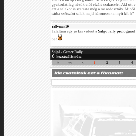
És ezen menjél még hatot! Nevetséges. Leglább ann
gyakorlatilag nézők elől elzárt szakaszért. Aki ott 
azt a salakot is szétásta még a másodosztály. Miből
sárba szétszórt salak majd háromszor annyit kibír?
rallyman10
Találtam egy jó kis videót a
Salgó rally prológjáról
be!
Salgó - Gemer Rally
Új hozzászólás írása
|<
<<
<
1
2
3
4