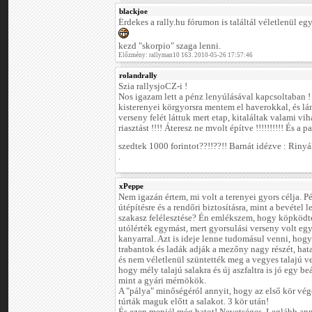
blackjoe
Érdekes a rally.hu fórumon is találtál véletlenül eg
kezd "skorpio" szaga lenni.
Előzmény: rallyman10 163. 2010-05-26 17:57:46
rolandrally
Szia rallysjoCZ-i !
Nos igazam lett a pénz lenyúlásával kapcsoltaban !
kisterenyei körgyorsra mentem el haverokkal, és lá
verseny felét láttuk mert etap, kitaláltak valami vi
riasztást !!!! Áteresz ne mvolt építve !!!!!!!!!! És a p
szedtek 1000 forintot??!!??!! Barnát idézve : Rinyá
.
xPeppe
Nem igazán értem, mi volt a terenyei gyors célja. 
útépítésre és a rendőri biztosításra, mint a bevétel 
szakasz felélesztése? Én emlékszem, hogy köpködt
utólérték egymást, mert gyorsulási verseny volt e
kanyarral. Azt is ideje lenne tudomásul venni, hog
trabantok és ladák adják a mezőny nagy részét, ha
és nem véletlenül szüntették meg a vegyes talajú ver
hogy mély talajú salakra és új aszfaltra is jó egy be
mint a gyári mérnökök.
A "pálya" minőségéról annyit, hogy az első kör vég
túrták maguk előtt a salakot. 3 kör után!