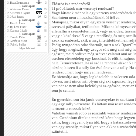
3.
Buza Zsuzsanna
3
Először is a rendezésről.
3. korcsoport
Ti próbáltatok már versenyt rendezni?
1.
Wirtmann Ferenc
85
Vagy láttatok már bele egy verseny rendezésének 
2.
Auszmann Gyula
52
3.
Lévai ferenc
42
Szerintem nem a hozzászólásokból ítélve.
4. korcsoport
Manapság mikor olyan egyszerű versenyt rendezni
1.
Póczik Ákos
60
szerezni pályákat, területeket. Mikor a környezet
2.
Ifj. Érdi Tibor
51
3.
Csomor László
48
ellenállni a szemetelés miatt, vagy az erdész társ
5. korcsoport
vagy a közútkezelő vagy a rendőrség és még sorol
1.
Dombi Péter
51
azok az emberek, akik a magánterületüket nem adjá
2.
Merényi Zsolt
3
Pedig nyugodtan odaadhatnák, mert a sok "igazi" ra
3.
Pehely Balázs
3
teljes táblázat
úgy hogy megiszik egy zsugor sört meg ami még hoz
egészet, majd ordítva még szétver valamit ami az ú
esetben elészédeleg egy kocsinak és elütik...sajnos 
halt. Természetesen, ha rá szól a rendező akkor ő a
nézőre, hiszen ő a rally fan és ő érte van a rally. H
rendező, mert hogy milyen rendezés...
Ez biztosítja azt, hogy legközelebb is szívesen oda 
bőven, mert nincs már olyan cég aki szponzor leg
van pénze nem akar belefolyni az egészbe, mert az 
sem jó semmi.
Én gyerekkorom óta járok versenyekre és szoktam i
egy-egy rally versenyre. És láttam már rossz rendez
tartozott a rosszak közé.
Valóban vannak jobb és rosszabb verseny rendezések
van. Gondolom direkt a rendező kérte hogy legyen 
azt is, hogy legyen olyan idő, hogy a katasztrófavéd
van egy szabály, mikor ilyen van akkor a szabadtér
szüntetni.