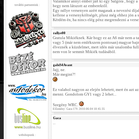
Valamikor annyi ember járt ki egy Salgóra , hogy 
további partnereink :
hegy nem látszott az emberektől.
Egy rallye versenyen azért magasak a nevezési díja
kellene a versenyköltségét, plusz még ehhez jön a s
Kérdém én, ha nincs elég pénz megrendezni a versen
rallye00
Gratula Mikiéknek. Kár hogy ez az A6 már nem a ta
vagy 5 (már nem emlékszem pontosan) magyar bajn
élveznék a küzdelmet, mert idén már unalomba full
nem von le semmit Mikiék tudásából.
gabiS4Avant
Jajj, ne.
Már megint?!
Ez valahol nagyon az elején lehetett, mert én azt a
menni. Gondolom GY1 vagy 2 lehet...
Szegény WRC.
Előzmény: Gaca 179. 2010-06-04 18:45:35
Gaca
...
webshopunk :