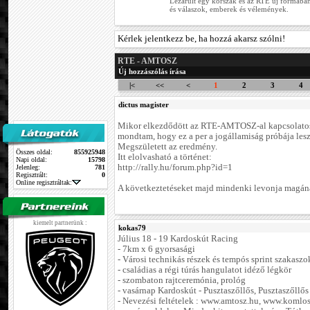
Lezárult egy korszak és az RTE új formában
és válaszok, emberek és vélemények.
Kérlek jelentkezz be, ha hozzá akarsz szólni!
RTE - AMTOSZ
Új hozzászólás írása
|<
<<
<
1
2
3
4
dictus magister
Mikor elkezdődött az RTE-AMTOSZ-al kapcsolatos 
mondtam, hogy ez a per a jogállamiság próbája lesz.
Megszületett az eredmény.
Összes oldal:
855925948
Itt elolvasható a történet:
Napi oldal:
15798
http://rally.hu/forum.php?id=1
Jelenleg:
781
Regisztrált:
0
Online regisztráltak:
A következtetéseket majd mindenki levonja magán
kiemelt partnerünk :
kokas79
Július 18 - 19 Kardoskút Racing
- 7km x 6 gyorsasági
- Városi technikás részek és tempós sprint szakaszo
- családias a régi túrás hangulatot idéző légkör
- szombaton rajtceremónia, prológ
- vasárnap Kardoskút - Pusztaszőllős, Pusztaszőllős
- Nevezési feltételek : www.amtosz.hu, www.komlos