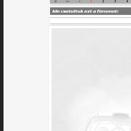
|<
<<
<
1
2
3
4