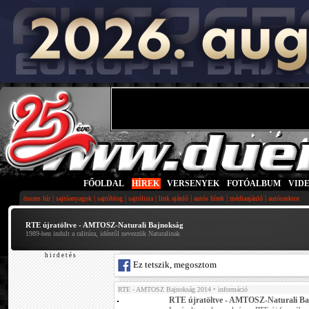
FŐOLDAL
|
HÍREK
|
VERSENYEK
|
FOTÓALBUM
|
VID
|
|
|
|
|
|
|
összes hír
sajtóanyagok
sajtóblog
sajtólista
link ajánló
autós hírek
médiaajánló
autószektor
RTE újratöltve - AMTOSZ-Naturali Bajnokság
1989-ben indult a ralitúra, idéntől nevezzük Naturalinak
h i r d e t é s
Ez tetszik, megosztom
RTE - AMTOSZ Bajnokság 2014
• információ
RTE újratöltve - AMTOSZ-Naturali B