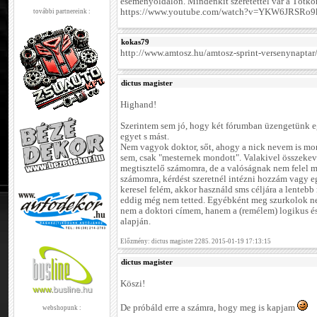
eseményoldalon. Mindenkit szeretettel vár a Tótko
https://www.youtube.com/watch?v=YKW6JRSRo9k
további partnereink :
kokas79
http://www.amtosz.hu/amtosz-sprint-versenynaptar
dictus magister
Highand!
Szerintem sem jó, hogy két fórumban üzengetünk e
egyet s mást.
Nem vagyok doktor, sőt, ahogy a nick nevem is mon
sem, csak "mesternek mondott". Valakivel összekeve
megtisztelő számomra, de a valóságnak nem felel
számomra, kérdést szeretnél intézni hozzám vagy e
keresel felém, akkor használd sms céljára a lentebb
eddig még nem tetted. Egyébként meg szurkolok nek
nem a doktori címem, hanem a (remélem) logikus é
alapján.
Előzmény: dictus magister 2285. 2015-01-19 17:13:15
dictus magister
Köszi!
De próbáld erre a számra, hogy meg is kapjam
webshopunk :