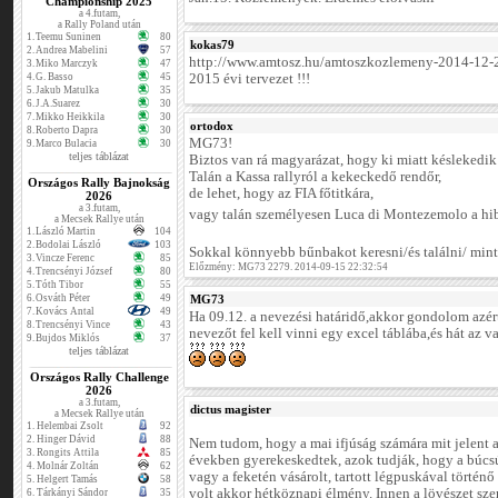
Championship 2025
a 4.futam,
a Rally Poland után
1.
Teemu Suninen
80
kokas79
2.
Andrea Mabelini
57
http://www.amtosz.hu/amtoszkozlemeny-2014-12-
3.
Miko Marczyk
47
4.
G. Basso
45
2015 évi tervezet !!!
5.
Jakub Matulka
35
6.
J.A.Suarez
30
7.
Mikko Heikkila
30
ortodox
8.
Roberto Dapra
30
MG73!
9.
Marco Bulacia
30
teljes táblázat
Biztos van rá magyarázat, hogy ki miatt késlekedik 
Talán a Kassa rallyról a kekeckedő rendőr,
Országos Rally Bajnokság
de lehet, hogy az FIA főtitkára,
2026
a 3.futam,
vagy talán személyesen Luca di Montezemolo a hi
a Mecsek Rallye után
1.
László Martin
104
2.
Bodolai László
103
Sokkal könnyebb bűnbakot keresni/és találni/ mint
3.
Vincze Ferenc
85
Előzmény: MG73 2279. 2014-09-15 22:32:54
4.
Trencsényi József
80
5.
Tóth Tibor
55
6.
Osváth Péter
49
MG73
7.
Kovács Antal
49
Ha 09.12. a nevezési határidő,akkor gondolom azért
8.
Trencsényi Vince
43
nevezőt fel kell vinni egy excel táblába,és hát az 
9.
Bujdos Miklós
37
teljes táblázat
Országos Rally Challenge
2026
a 3.futam,
dictus magister
a Mecsek Rallye után
1.
Helembai Zsolt
92
2.
Hinger Dávid
88
Nem tudom, hogy a mai ifjúság számára mit jelent a
3.
Rongits Attila
85
években gyerekeskedtek, azok tudják, hogy a búcsú
4.
Molnár Zoltán
62
vagy a feketén vásárolt, tartott légpuskával történ
5.
Helgert Tamás
58
volt akkor hétköznapi élmény. Innen a lövészet szer
6.
Tárkányi Sándor
35