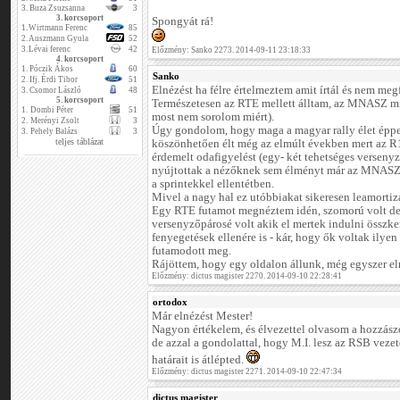
3.
Buza Zsuzsanna
3
3. korcsoport
Spongyát rá!
1.
Wirtmann Ferenc
85
2.
Auszmann Gyula
52
3.
Lévai ferenc
42
Előzmény: Sanko 2273. 2014-09-11 23:18:33
4. korcsoport
1.
Póczik Ákos
60
Sanko
2.
Ifj. Érdi Tibor
51
Elnézést ha félre értelmeztem amit írtál és nem meg
3.
Csomor László
48
5. korcsoport
Természetesen az RTE mellett álltam, az MNASZ min
1.
Dombi Péter
51
most nem sorolom miért).
2.
Merényi Zsolt
3
Úgy gondolom, hogy maga a magyar rally élet éppe
3.
Pehely Balázs
3
teljes táblázat
köszönhetően élt még az elmúlt években mert az R1
érdemelt odafigyelést (egy- két tehetséges verseny
nyújtottak a nézőknek sem élményt már az MNASZ f
a sprintekkel ellentétben.
Mivel a nagy hal ez utóbbiakat sikeresen leamortizá
Egy RTE futamot megnéztem idén, szomorú volt de
versenyzőpárosé volt akik el mertek indulni összke
fenyegetések ellenére is - kár, hogy ők voltak ilye
futamodott meg.
Rájöttem, hogy egy oldalon állunk, még egyszer elné
Előzmény: dictus magister 2270. 2014-09-10 22:28:41
ortodox
Már elnézést Mester!
Nagyon értékelem, és élvezettel olvasom a hozzászó
de azzal a gondolattal, hogy M.I. lesz az RSB vezető
határait is átlépted.
Előzmény: dictus magister 2271. 2014-09-10 22:47:34
dictus magister