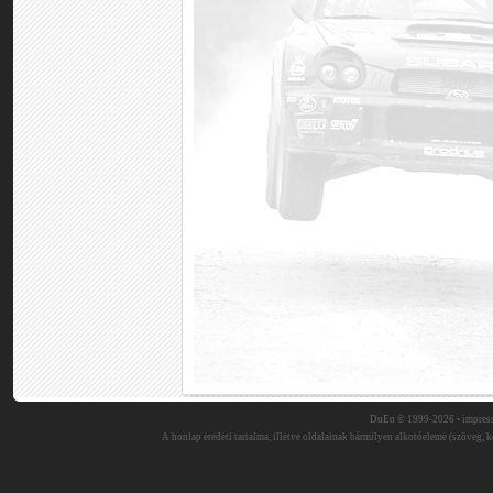
DuEn © 1999-2026 •
impres
A honlap eredeti tartalma, illetve oldalainak bármilyen alkotóeleme (szöveg, ké