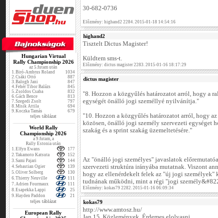
30-682-0736
Előzmény: highand2 2284. 2015-01-18 14:54:16
highand2
Tisztelt Dictus Magister!
Hungarian Virtual
Küldtem sms-t.
Rally Championship 2026
Előzmény: dictus magister 2283. 2015-01-16 18:17:29
az 5.futam után
1.
Biró-Ambrus Roland
1034
2.
Csáki Ottó
887
dictus magister
3.
Balogh Jani
847
4.
Fehér Tibor Balázs
845
5.
Zsoldos Csaba
832
"8. Hozzon a közgyűlés határozatot arról, hogy a ra
6.
Gách Bence
813
egységét önálló jogi személlyé nyilvánítja."
7.
Szegedi Zsolt
797
8.
Misik Attila
694
9.
Koczka Tamás
679
"10. Hozzon a közgyűlés határozatot arról, hogy 
teljes táblázat
közösen, önálló jogi személy szervezeti egységet ho
World Rally
szakág és a sprint szakág üzemeltetésére."
Championship 2026
a 9.futam, a
Rally Estonia után
1.
Elfyn Ewans
177
2.
Takamoto Katsuta
152
Az "önálló jogi személyes" javaslatok előremutatóa
3.
Sami Pajari
144
szervezeti struktúra irányába mutatnak. Viszont an
4.
Sebastian Ogier
139
5.
Oliver Solberg
130
hogy az ellenérdekelt felek az "új jogi személyek" 
6.
Thierry Neuville
111
tudnának működni, mint a régi "jogi személy&#82
7.
Adrien Fourmaux
111
Előzmény: kokas79 2282. 2015-01-16 06:09:34
8.
Esapekka Lappi
25
9.
Hayden Paddon
21
teljes táblázat
kokas79
http://www.amtosz.hu/
European Rally
Jan.15. Közlemények. Érdemes elolvasni