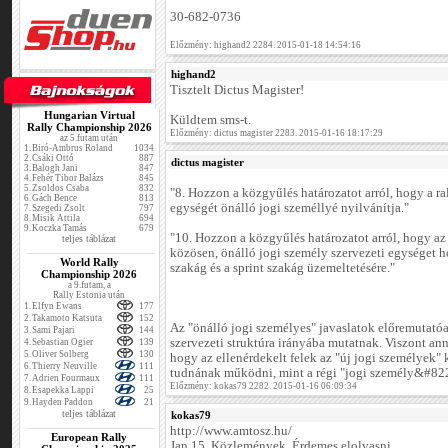
30-682-0736
Előzmény: highand2 2284. 2015-01-18 14:54:16
highand2
Tisztelt Dictus Magister!
Hungarian Virtual
Küldtem sms-t.
Rally Championship 2026
Előzmény: dictus magister 2283. 2015-01-16 18:17:29
az 5.futam után
1.
Biró-Ambrus Roland
1034
2.
Csáki Ottó
887
dictus magister
3.
Balogh Jani
847
4.
Fehér Tibor Balázs
845
5.
Zsoldos Csaba
832
"8. Hozzon a közgyűlés határozatot arról, hogy a ra
6.
Gách Bence
813
egységét önálló jogi személlyé nyilvánítja."
7.
Szegedi Zsolt
797
8.
Misik Attila
694
9.
Koczka Tamás
679
"10. Hozzon a közgyűlés határozatot arról, hogy 
teljes táblázat
közösen, önálló jogi személy szervezeti egységet ho
World Rally
szakág és a sprint szakág üzemeltetésére."
Championship 2026
a 9.futam, a
Rally Estonia után
1.
Elfyn Ewans
177
2.
Takamoto Katsuta
152
Az "önálló jogi személyes" javaslatok előremutatóa
3.
Sami Pajari
144
szervezeti struktúra irányába mutatnak. Viszont an
4.
Sebastian Ogier
139
5.
Oliver Solberg
130
hogy az ellenérdekelt felek az "új jogi személyek" 
6.
Thierry Neuville
111
tudnának működni, mint a régi "jogi személy&#82
7.
Adrien Fourmaux
111
Előzmény: kokas79 2282. 2015-01-16 06:09:34
8.
Esapekka Lappi
25
9.
Hayden Paddon
21
teljes táblázat
kokas79
http://www.amtosz.hu/
European Rally
Jan.15. Közlemények. Érdemes elolvasni