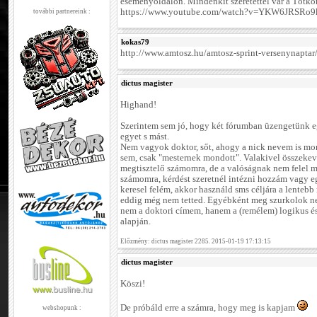
eseményoldalon. Mindenkit szeretettel vár a Tótko
https://www.youtube.com/watch?v=YKW6JRSRo9k
további partnereink :
kokas79
http://www.amtosz.hu/amtosz-sprint-versenynaptar
dictus magister
Highand!
Szerintem sem jó, hogy két fórumban üzengetünk e
egyet s mást.
Nem vagyok doktor, sőt, ahogy a nick nevem is mon
sem, csak "mesternek mondott". Valakivel összekeve
megtisztelő számomra, de a valóságnak nem felel
számomra, kérdést szeretnél intézni hozzám vagy e
keresel felém, akkor használd sms céljára a lentebb
eddig még nem tetted. Egyébként meg szurkolok nek
nem a doktori címem, hanem a (remélem) logikus é
alapján.
Előzmény: dictus magister 2285. 2015-01-19 17:13:15
dictus magister
Köszi!
De próbáld erre a számra, hogy meg is kapjam
webshopunk :