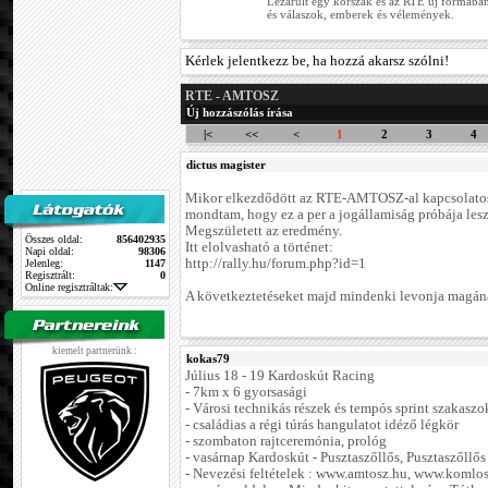
Lezárult egy korszak és az RTE új formában
és válaszok, emberek és vélemények.
Kérlek jelentkezz be, ha hozzá akarsz szólni!
RTE - AMTOSZ
Új hozzászólás írása
|<
<<
<
1
2
3
4
dictus magister
Mikor elkezdődött az RTE-AMTOSZ-al kapcsolatos 
mondtam, hogy ez a per a jogállamiság próbája lesz.
Megszületett az eredmény.
Összes oldal:
856402935
Itt elolvasható a történet:
Napi oldal:
98306
http://rally.hu/forum.php?id=1
Jelenleg:
1147
Regisztrált:
0
Online regisztráltak:
A következtetéseket majd mindenki levonja magán
kiemelt partnerünk :
kokas79
Július 18 - 19 Kardoskút Racing
- 7km x 6 gyorsasági
- Városi technikás részek és tempós sprint szakaszo
- családias a régi túrás hangulatot idéző légkör
- szombaton rajtceremónia, prológ
- vasárnap Kardoskút - Pusztaszőllős, Pusztaszőllős
- Nevezési feltételek : www.amtosz.hu, www.komlos