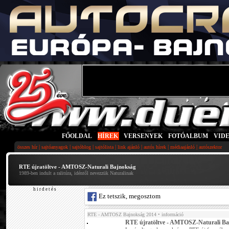
FŐOLDAL
|
HÍREK
|
VERSENYEK
|
FOTÓALBUM
|
VID
|
|
|
|
|
|
|
összes hír
sajtóanyagok
sajtóblog
sajtólista
link ajánló
autós hírek
médiaajánló
autószektor
RTE újratöltve - AMTOSZ-Naturali Bajnokság
1989-ben indult a ralitúra, idéntől nevezzük Naturalinak
h i r d e t é s
Ez tetszik, megosztom
RTE - AMTOSZ Bajnokság 2014
• információ
RTE újratöltve - AMTOSZ-Naturali B