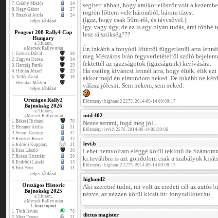
7.
Csáthy Miklós
34
segített abban, hogy amikor először volt a kezemb
8.
Nagy Gábor
27
rögtön lőttem vele háromból, három tízest.
9.
Ruszkai Attila
24
(Igaz, hogy csak 50m-ről, és távcsővel.)
teljes táblázat
Így, vagy úgy, de ez is egy olyan tudás, ami többé t
Peugeot 208 Rally4 Cup
lesz rá szükség???
Hungary
a 3.futam,
a Mecsek Rallye után
Én inkább a fonyódi lőtértől függetlenül arra lenn
1.
Faltusz Dávid
38
meg Mészáros Iván fegyverletételről szóló bejelenté
2.
Zagyva Dorka
34
fektettél az igazságotok (igazságunk) kivívására.
3.
Herczig Patrik
29
Ha esetleg kíváncsi lennél arra, hogy élték, élik ez
4.
Hibján József
29
5.
Tellér Antal
16
akkor majd én elmondom neked. De inkább ne kérde
Bertalan Márton
-
válasz jólesni. Sem nekem, sem neked.
teljes táblázat
Országos Rally2
Előzmény: highand2 2275. 2014-09-14 00:08:17
Bajnokság 2026
a 3.futam,
mtd 402
a Mecsek Rallye után
1.
Békési Richárd
70
Nesze semmi, fogd meg jól...
2.
Himmer Attila
51
Előzmény: levi.b 2276. 2014-09-14 08:30:06
3.
Simon György
47
4.
Kerekes Bence
42
levi.b
5.
Kóródi Koppány
31
6.
Kiss László
30
Lehet nemvoltam eléggé körül tekintő de Számom
7.
Ruszó Krisztián
20
ki.továbbra is azt gondolom csak a szabályok kijátsz
8.
Endrődi László
13
Előzmény: highand2 2275. 2014-09-14 00:08:17
9.
Fóti Péter
11
teljes táblázat
highand2
Országos Historic
Aki szeretné tudni, mi volt az eredeti cél az autós 
Bajnokság 2025
nézve, az nézzen körül kicsit itt: fonyodiloter.hu
a 3.futam,
a Mecsek Rallye után
1. korcsoport
1.
Tóth István
76
dictus magister
2.
Metz Ferenc
51