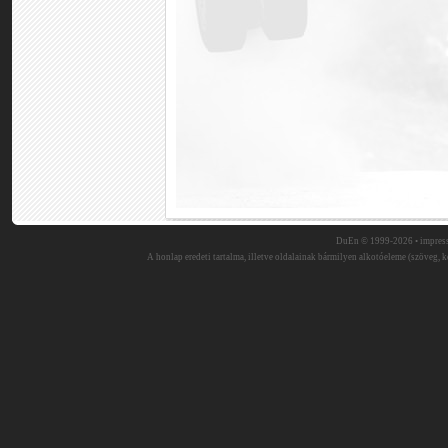
DuEn © 1999-2026 •
impres
A honlap eredeti tartalma, illetve oldalainak bármilyen alkotóeleme (szöveg, ké