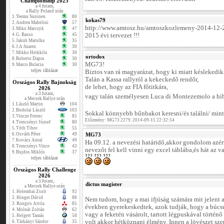
Championship 2025
a 4.futam,
a Rally Poland után
1.
Teemu Suninen
80
kokas79
2.
Andrea Mabelini
57
http://www.amtosz.hu/amtoszkozlemeny-2014-12-
3.
Miko Marczyk
47
4.
G. Basso
45
2015 évi tervezet !!!
5.
Jakub Matulka
35
6.
J.A.Suarez
30
7.
Mikko Heikkila
30
ortodox
8.
Roberto Dapra
30
MG73!
9.
Marco Bulacia
30
teljes táblázat
Biztos van rá magyarázat, hogy ki miatt késlekedik 
Talán a Kassa rallyról a kekeckedő rendőr,
Országos Rally Bajnokság
de lehet, hogy az FIA főtitkára,
2026
a 3.futam,
vagy talán személyesen Luca di Montezemolo a hi
a Mecsek Rallye után
1.
László Martin
104
2.
Bodolai László
103
Sokkal könnyebb bűnbakot keresni/és találni/ mint
3.
Vincze Ferenc
85
Előzmény: MG73 2279. 2014-09-15 22:32:54
4.
Trencsényi József
80
5.
Tóth Tibor
55
6.
Osváth Péter
49
MG73
7.
Kovács Antal
49
Ha 09.12. a nevezési határidő,akkor gondolom azért
8.
Trencsényi Vince
43
nevezőt fel kell vinni egy excel táblába,és hát az 
9.
Bujdos Miklós
37
teljes táblázat
Országos Rally Challenge
2026
a 3.futam,
dictus magister
a Mecsek Rallye után
1.
Helembai Zsolt
92
2.
Hinger Dávid
88
Nem tudom, hogy a mai ifjúság számára mit jelent a
3.
Rongits Attila
85
években gyerekeskedtek, azok tudják, hogy a búcsú
4.
Molnár Zoltán
62
vagy a feketén vásárolt, tartott légpuskával történ
5.
Helgert Tamás
58
volt akkor hétköznapi élmény. Innen a lövészet szer
6.
Tárkányi Sándor
35