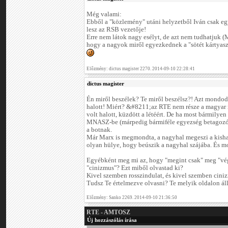
Még valami:
Ebből a "közlemény" utáni helyzetből Iván csak eg
lesz az RSB vezetője!
Erre nem látok nagy esélyt, de azt nem tudhatjuk (
hogy a nagyok miről egyezkednek a "sötét kártyas
Előzmény: dictus magister 2270. 2014-09-10 22:28:41
dictus magister
Én miről beszélek? Te miről beszélsz?! Azt mondod
halott! Miért? &#8211;az RTE nem része a magyar
volt halott, küzdött a létéért. De ha most bármily
MNASZ-be (márpedig bármiféle egyezség betagozódá
a botnak.
Már Marx is megmondta, a nagyhal megeszi a kishala
olyan hülye, hogy beúszik a nagyhal szájába. És mos
Egyébként meg mi az, hogy "megint csak" meg "vég
"cinizmus"? Ezt miből olvastad ki?
Kivel szemben rosszindulat, és kivel szemben cini
Tudsz Te értelmezve olvasni? Te melyik oldalon ál
Előzmény: Sanko 2269. 2014-09-10 21:36:50
RTE - AMTOSZ
Új hozzászólás írása