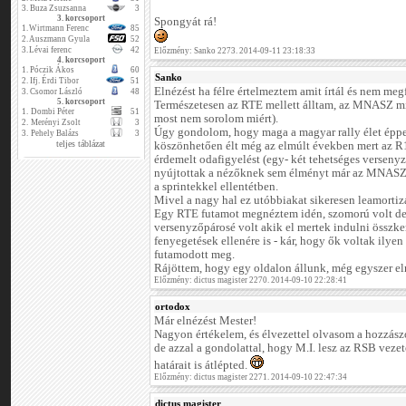
3.
Buza Zsuzsanna
3
3. korcsoport
Spongyát rá!
1.
Wirtmann Ferenc
85
2.
Auszmann Gyula
52
3.
Lévai ferenc
42
Előzmény: Sanko 2273. 2014-09-11 23:18:33
4. korcsoport
1.
Póczik Ákos
60
Sanko
2.
Ifj. Érdi Tibor
51
Elnézést ha félre értelmeztem amit írtál és nem meg
3.
Csomor László
48
5. korcsoport
Természetesen az RTE mellett álltam, az MNASZ min
1.
Dombi Péter
51
most nem sorolom miért).
2.
Merényi Zsolt
3
Úgy gondolom, hogy maga a magyar rally élet éppe
3.
Pehely Balázs
3
teljes táblázat
köszönhetően élt még az elmúlt években mert az R1
érdemelt odafigyelést (egy- két tehetséges verseny
nyújtottak a nézőknek sem élményt már az MNASZ f
a sprintekkel ellentétben.
Mivel a nagy hal ez utóbbiakat sikeresen leamortizá
Egy RTE futamot megnéztem idén, szomorú volt de
versenyzőpárosé volt akik el mertek indulni összke
fenyegetések ellenére is - kár, hogy ők voltak ilye
futamodott meg.
Rájöttem, hogy egy oldalon állunk, még egyszer elné
Előzmény: dictus magister 2270. 2014-09-10 22:28:41
ortodox
Már elnézést Mester!
Nagyon értékelem, és élvezettel olvasom a hozzászó
de azzal a gondolattal, hogy M.I. lesz az RSB vezető
határait is átlépted.
Előzmény: dictus magister 2271. 2014-09-10 22:47:34
dictus magister