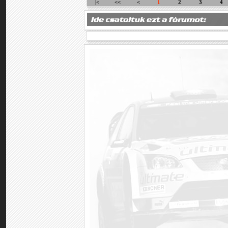
|<
<<
<
1
2
3
4